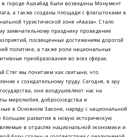
 в городе Ашхабад были возведены Монумент
ага, а также созданы площади с флагштоками в
нальной туристической зоне «Аваза». Стало
му замечательному празднику проведение
роприятий, посвящённых достижениям дорогой
ей политике, а также роли нацио­нальных
итивные преобразования во всех сферах.
й Стяг мы почитаем как святыни, что
ение к созидательному труду. Сегодня, в эру
государства, они воодушевляют нас на
ипы миролюбия, добрососедства и
ные в Основном Законе, наряду с национальной
ё большее развитие в новую историческую
твляемые в отраслях национальной экономики и
вой базы страны в соответствии с реализуемой