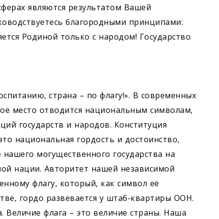
сферах являются результатом Вашей
уководствуетесь благородными принципами:
ляется Родиной только с народом! Государство
оспитанию, страна – по флагу!». В современных
ое место отводится нацио­нальным символам,
ций государств и народов. Конституция
это национальная гордость и достоинство,
 нашего могущественного государства на
нной нации. Авторитет нашей независимой
енному флагу, который, как символ её
ве, гордо развевается у штаб-квартиры ООН.
. Величие флага – это величие страны. Наша