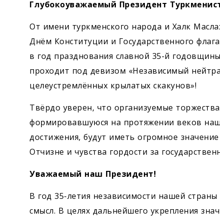
Экономика
Глубокоуважаемый Президент Туркменист
От имени туркменского народа и Халк Масла
Общество
Днём Конституции и Государственного флаг
в год празднования славной 35-й годовщин
Культура
проходит под девизом «Независимый нейтр
целеустремлённых крылатых скакунов»!
Наука
Твёрдо уверен, что организуемые торжества
Спорт
формировавшуюся на протяжении веков наш
достижения, будут иметь огромное значени
Отчизне и чувства гордости за государствен
Уважаемый наш Президент!
В год 35-летия независимости нашей страны
смысл. В целях дальнейшего укрепления зна