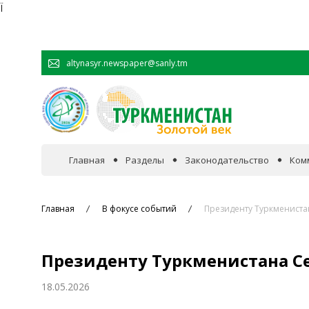
Ï
altynasyr.newspaper@sanly.tm
Главная
Разделы
Законодательство
Ком
В фокусе событий
Главная
В фокусе событий
Президенту Туркменист
Официальная хроника
Президенту Туркменистана С
Сотрудничество
18.05.2026