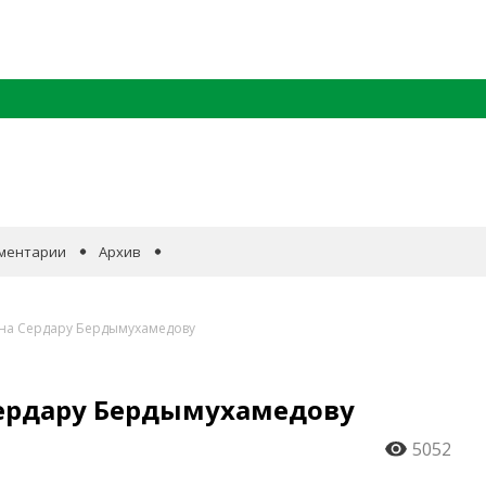
ментарии
Архив
ана Сердару Бердымухамедову
ердару Бердымухамедову
5052