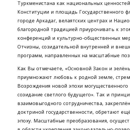
Туркменистана как национальных ценностей
Конституции и площадь Государственного фл
городе Аркадаг, велаятских центрах и Нацио
благородной традицией приурочивать к это
конференций и культурно-общественных ме
Отчизны, созидательной внутренней и внешн
программ, направленных на масштабные поз
Как Вы отмечаете, «Основной Закон и зелёны
приумножают любовь к родной земле, стремл
Возрождения новой эпохи могущественного 
созидание светлого будущего». Так и принц
взаимовыгодного сотрудничества, закреплён
доктриной государственности, обретают ещ
эпоху. Масштабные преобразования, осущес
в области укрепления законодательно-право