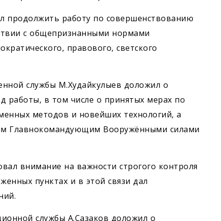
чил продолжить работу по совершенствованию
тствии с общепризнанными нормами
кратического, правового, светского
енной службы М.Худайкулыев доложил о
д работы, в том числе о принятых мерах по
менных методов и новейших технологий, а
ным Главнокомандующим Вооружёнными силами
ровал внимание на важности строгого контроля
енных пунктах и в этой связи дал
ний.
ционной службы А.Сазаков доложил о