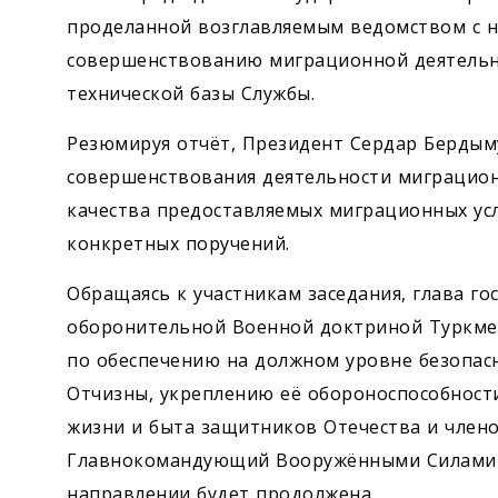
проделанной возглавляемым ведомством с на
совершенствованию миграционной деятельно
технической базы Службы.
Резюмируя отчёт, Президент Сердар Бердым
совершенствования деятельности миграцион
качества предоставляемых миграционных усл
конкретных поручений.
Обращаясь к участникам заседания, глава го
оборонительной Военной доктриной Туркме
по обеспечению на должном уровне безопас
Отчизны, укреплению её обороноспособност
жизни и быта защитников Отечества и члено
Главнокоман­дующий Вооружёнными Силами с
направлении будет продолжена.