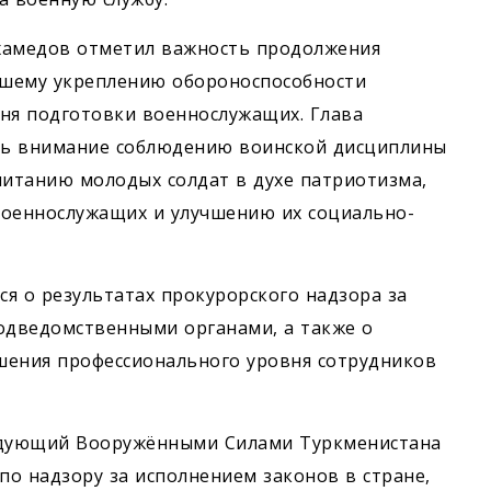
хамедов отметил важность продолжения
йшему укреп­лению обороноспособности
ня подготовки военнослужащих. Глава
ять внимание соблюдению воинской дисциплины
итанию молодых солдат в духе патриотизма,
военнослужащих и улучшению их социально-
я о результатах прокурорского надзора за
одведомственными органами, а также о
шения профессионального уровня сотрудников
ндующий Вооружёнными Силами Туркменистана
о надзору за исполнением законов в стране,