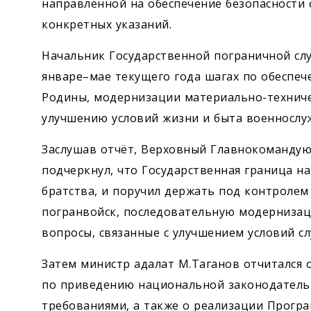
направленной на обеспечение безопасности с
конкретных указаний.
Начальник Государственной пограничной сл
январе–мае текущего года шагах по обеспе
Родины, модернизации материально-техниче
улучшению условий жизни и быта военнослу
Заслушав отчёт, Верховный Главно­команд
подчеркнул, что Государственная граница н
братства, и поручил держать под контролем
погранвойск, последовательную модернизац
вопросы, связанные с улучшением условий с
Затем министр адалат М.Таганов отчитался о
по приведению национальной законодательн
требованиями, а также о реализации Прогр