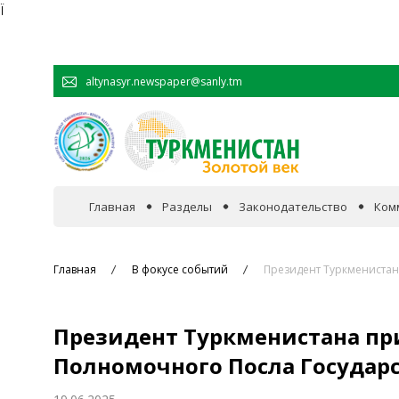
Ï
altynasyr.newspaper@sanly.tm
Главная
Разделы
Законодательство
Ком
В фокусе событий
Главная
В фокусе событий
Президент Туркменистан
Официальная хроника
Президент Туркменистана пр
Сотрудничество
Полномочного Посла Государ