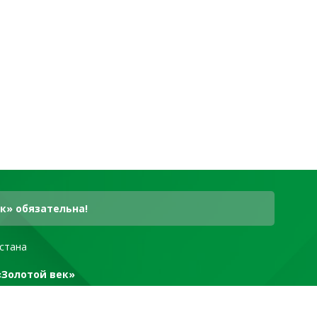
к» обязательна!
стана
«Золотой век»