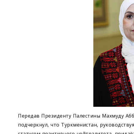
Передав Президенту Палестины Махмуду Абба
подчеркнул, что Туркменистан, руководству
статусом позитивного нейтралитета, прида