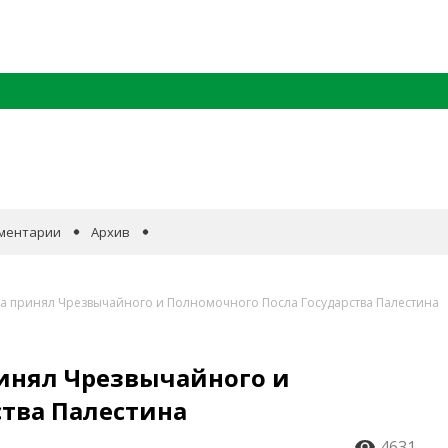
ментарии
Архив
а принял Чрезвычайного и Полномочного Посла Государства Палестина
инял Чрезвычайного и
ства Палестина
4631