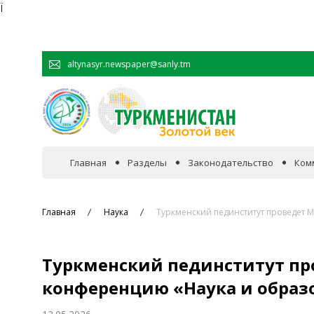
Ï
altynasyr.newspaper@sanly.tm
Главная
Разделы
Законодательство
Ком
В фокусе событий
Главная
Наука
Туркменский пединститут проведет 
Официальная хроника
Туркменский пединститут п
Сотрудничество
конференцию «Наука и образо