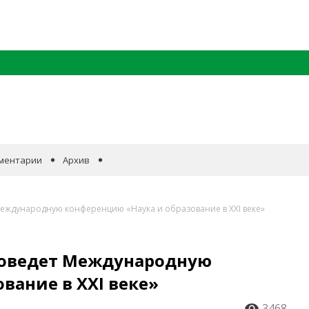
ментарии
Архив
Международную конференцию «Наука и образование в XXI веке»
роведет Международную
вание в XXI веке»
3468