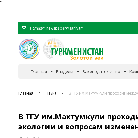
Ï
altynasyr.newspaper@sanly.tm
Главная
Разделы
Законодательство
Ком
В фокусе событий
Главная
Наука
В ТГУ им.Махтумкули проходит межд
Официальная хроника
В ТГУ им.Махтумкули прохо
Сотрудничество
экологии и вопросам измене