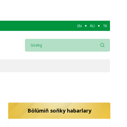
EN
RU
TK
Bölümiň soňky habarlary