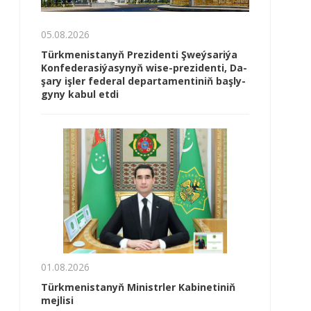
05.08.2026
Türk­me­nis­ta­nyň Prezidenti Şweý­sa­ri­ýa
Kon­fe­de­ra­si­ýa­sy­nyň wi­se-prezidenti, Da­
şa­ry iş­ler fe­de­ral de­par­ta­men­ti­niň baş­ly­
gy­ny ka­bul et­di
01.08.2026
Türkmenistanyň Ministrler Kabinetiniň
mejlisi