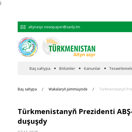
Ï
altynasyr.newspaper@sanly.tm
Baş sahypa
Bölümler
Kanunlar
Teswirlemel
Wakalaryň jümmişinde
Baş sahypa
Wakalaryň jümmüşinde
Türkmenistanyň Prez
Resmi
Türkmenistanyň Prezidenti ABŞ-
Hyzmatdaşlyk
duşuşdy