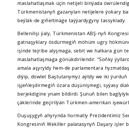
maslahatlaşmak üçin netijeli binýada öwrülend
Türkmenistanyň gazanylan netijelere ýokary b
beýläk-de giňeltmäge taýýardygyny tassyklady.
Bellenilişi ýaly, Türkmenistan ABŞ-nyň Kongresi
gatnaşyklary ösdürmegiň möhüm ugry hökmünde
işinde tejribe alyşmaga, sebit we halkara gün te
maslahatlaşmaga gönükdirilendir. “Soňky ýyllar
amala aşyryldy hem-de parlamentara hyzmatdaşly
diýip, döwlet Baştutanymyz aýtdy we iki ýurduň 
işjeňleşdirmegiň özara düşünişmegi, syýasy di
berjekdigine ynam bildirdi. Şunuň bilen baglyl
çäklerinde geçirilýän Türkmen-amerikan işewürli
Duşuşygyň ahyrynda hormatly Prezidentimiz 
Kongresiniň Wekiller palatasynyň Daşary işler 