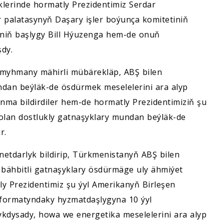
klerinde hormatly Prezidentimiz Serdar
palatasynyň Daşary işler boýunça komitetiniň
iniň başlygy Bill Hýuzenga hem-de onuň
dy.
i myhmany mähirli mübärekläp, ABŞ bilen
an beýläk-de ösdürmek meselelerini ara alyp
ma bildirdiler hem-de hormatly Prezidentimiziň şu
olan dostlukly gatnaşyklary mundan beýläk-de
r.
netdarlyk bildirip, Türkmenistanyň ABŞ bilen
 bähbitli gatnaşyklary ösdürmäge uly ähmiýet
tly Prezidentimiz şu ýyl Amerikanyň Birleşen
” formatyndaky hyzmatdaşlygyna 10 ýyl
kdysady, howa we energetika meselelerini ara alyp