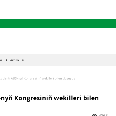
er
Arhiw
identi ABŞ-nyň Kongresiniň wekilleri bilen duşuşdy
nyň Kongresiniň wekilleri bilen
4068