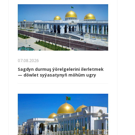
07.08.2026
Sagdyn durmuş ýörelgelerini ilerletmek
— döwlet syýasatynyň möhüm ugry