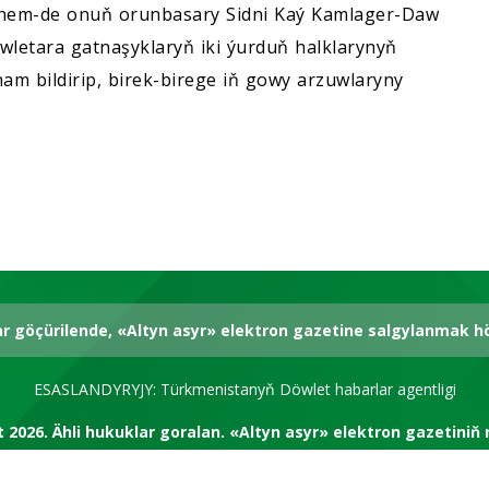
a hem-de onuň orunbasary Sidni Kaý Kamlager-Daw
letara gatnaşyklaryň iki ýurduň halklarynyň
am bildirip, birek-birege iň gowy arzuwlaryny
ar göçürilende, «Altyn asyr» elektron gazetine salgylanmak 
ESASLANDYRYJY: Türkmenistanyň Döwlet habarlar agentligi
t 2026.
Ähli hukuklar goralan.
«Altyn asyr» elektron gazetiniň 
RSS kanal