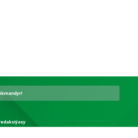
hökmandyr!
redaksiýasy