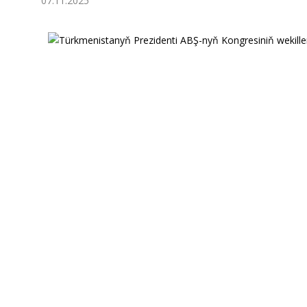
07.11.2025
Ykdysadyýet
Jemgyýet
Medeniýet
Ylym
Sport