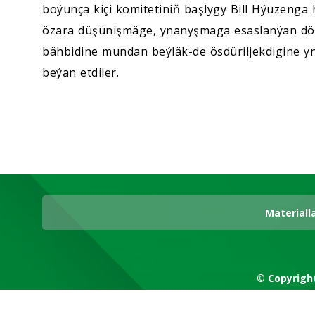
boýunça kiçi komitetiniň başlygy Bill Hýuzeng
özara düşünişmäge, ynanyşmaga esaslanýan döw
bähbidine mundan beýläk-de ösdüriljekdigine yn
beýan etdiler.
Materiall
© Copyrigh