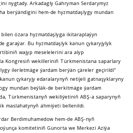
igini nygtady. Arkadagly Gahryman Serdarymyz
aha berýändigini hem-de hyzmatdaşlygy mundan
 bilen özara hyzmatdaşlyga ikitaraplaýyn
 garaýar. Bu hyzmatdaşlyk kanun çykaryjylyk
rtibiniň wajyp meselelerini ara alyp
da Kongresiň wekilleriniň Türkmenistana saparlary
gy ilerletmäge ýardam berýän çäreler geçirildi”
kanun çykaryjy edaralarynyň netijeli gatnaşyklaryny
alogy mundan beýläk-de berkitmäge ýardam
ykda, Türkmenistanyň wekiliýetiniň ABŞ-a saparynyň
k maslahatynyň ähmiýeti bellenildi.
Serdar Berdimuhamedow hem-de ABŞ-nyň
boýunça komitetiniň Günorta we Merkezi Aziýa