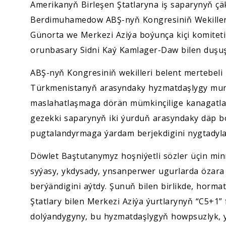
Amerikanyň Birleşen Ştatlaryna iş saparynyň çä
Berdimuhamedow ABŞ-nyň Kongresiniň Wekiller 
Günorta we Merkezi Aziýa boýunça kiçi komitet
orunbasary Sidni Kaý Kamlager-Daw bilen duşuş
ABŞ-nyň Kongresiniň wekilleri belent mertebel
Türkmenistanyň arasyndaky hyzmatdaşlygy mund
maslahatlaşmaga dörän mümkinçilige kanagatlan
gezekki saparynyň iki ýurduň arasyndaky däp b
pugtalandyrmaga ýardam berjekdigini nygtadyla
Döwlet Baştutanymyz hoşniýetli sözler üçin min
syýasy, ykdysady, ynsanperwer ugurlarda özara
berýändigini aýtdy. Şunuň bilen birlikde, horma
Ştatlary bilen Merkezi Aziýa ýurtlarynyň “C5+1
dolýandygyny, bu hyzmatdaşlygyň howpsuzlyk, y