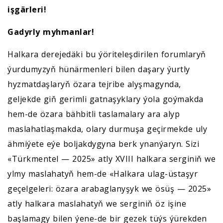
işgärleri!
Gadyrly myhmanlar!
Halkara derejedäki bu ýöriteleşdirilen forumlaryň
ýurdumyzyň hünärmenleri bilen daşary ýurtly
hyzmatdaşlaryň özara tejribe alyşmagynda,
geljekde giň gerimli gatnaşyklary ýola goýmakda
hem-de özara bähbitli taslamalary ara alyp
maslahatlaşmakda, olary durmuşa geçirmekde uly
ähmiýete eýe boljakdygyna berk ynanýaryn. Sizi
«Türkmentel — 2025» atly XVIII halkara serginiň we
ylmy maslahatyň hem-de «Halkara ulag-üstaşyr
geçelgeleri: özara arabaglanyşyk we ösüş — 2025»
atly halkara maslahatyň we serginiň öz işine
başlamagy bilen ýene-de bir gezek tüýs ýürekden