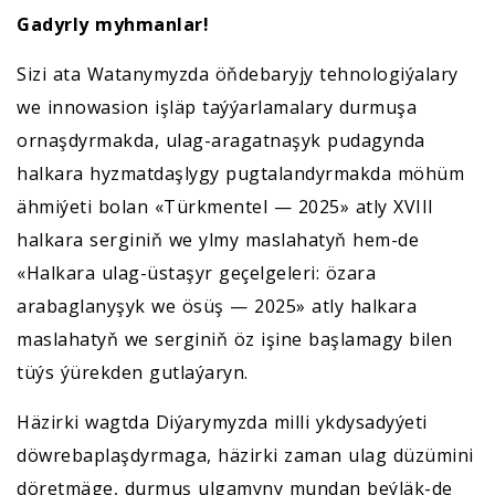
Gadyrly myhmanlar!
Sizi ata Watanymyzda öňdebaryjy tehnologiýalary
we innowasion işläp taýýarlamalary durmuşa
ornaşdyrmakda, ulag-aragatnaşyk pudagynda
halkara hyzmatdaşlygy pugtalandyrmakda möhüm
ähmiýeti bolan «Türkmentel — 2025» atly XVIII
halkara serginiň we ylmy maslahatyň hem-de
«Halkara ulag-üstaşyr geçelgeleri: özara
arabaglanyşyk we ösüş — 2025» atly halkara
maslahatyň we serginiň öz işine başlamagy bilen
tüýs ýürekden gutlaýaryn.
Häzirki wagtda Diýarymyzda milli ykdysadyýeti
döwrebaplaşdyrmaga, häzirki zaman ulag düzümini
döretmäge, durmuş ulgamyny mundan beýläk-de