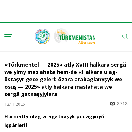
Ï
«Türkmentel — 2025» atly XVIII halkara sergä
we ylmy maslahata hem-de «Halkara ulag-
üstaşyr geçelgeleri: özara arabaglanyşyk we
ösüş — 2025» atly halkara maslahata we
sergä gatnaşyjylara
8718
12.11.2025
Hormatly ulag-aragatnaşyk pudagynyň
işgärleri!