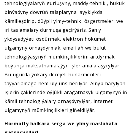
tehnologiýalaryň gurluşyny, maddy-tehniki, hukuk
binýadyny döwrüň talaplaryna laýyklykda
kämilleşdirip, düýpli ylmy-tehniki özgertmeleri we
iri taslamalary durmuşa geçirýäris. Sanly
ykdysadyýeti ösdürmek, elektron hökümet
ulgamyny ornaşdyrmak, emeli aň we bulut
tehnologiýasynyň mümkinçiliklerini artdyrmak
boýunça maksatnamalaýyn işler amala aşyrylýar.
Bu ugurda ýokary derejeli hünärmenleri
taýýarlamaga hem uly üns berilýär. Alnyp barylýan
işleriň çäklerinde öýjükli aragatnaşyk ulgamynyň iň
kämil tehnologiýalary ornaşdyrylýar, internet
ulgamynyň mümkinçilikleri giňeldilýär.
Hormatly halkara sergä we ylmy maslahata
gatnaşyjylar!