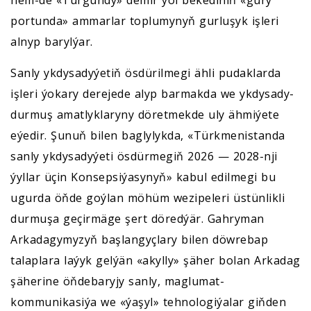
hem-de «Turgundy» demir ýol bekediniň «gury
portunda» ammarlar toplumynyň gurluşyk işleri
alnyp barylýar.
Sanly ykdysadyýetiň ösdürilmegi ähli pudaklarda
işleri ýokary derejede alyp barmakda we ykdysady-
durmuş amatlyklaryny döretmekde uly ähmiýete
eýedir. Şunuň bilen baglylykda, «Türkmenistanda
sanly ykdysadyýeti ösdürmegiň 2026 — 2028-nji
ýyllar üçin Konsepsiýasynyň» kabul edilmegi bu
ugurda öňde goýlan möhüm wezipeleri üstünlikli
durmuşa geçirmäge şert döredýär. Gahryman
Arkadagymyzyň başlangyçlary bilen döwrebap
talaplara laýyk gelýän «akylly» şäher bolan Arkadag
şäherine öňdebaryjy sanly, maglumat-
kommunikasiýa we «ýaşyl» tehnologiýalar giňden