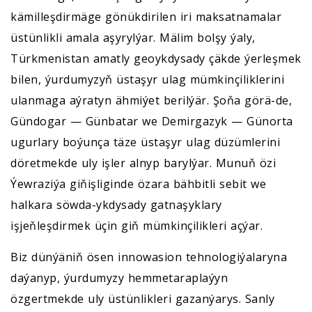
kämilleşdirmäge gönükdirilen iri maksatnamalar
üstünlikli amala aşyrylýar. Mälim bolşy ýaly,
Türkmenistan amatly geoykdysady çäkde ýerleşmek
bilen, ýurdumyzyň üstaşyr ulag mümkinçiliklerini
ulanmaga aýratyn ähmiýet berilýär. Şoňa görä-de,
Gündogar — Günbatar we Demirgazyk — Günorta
ugurlary boýunça täze üstaşyr ulag düzümlerini
döretmekde uly işler alnyp barylýar. Munuň özi
Ýewraziýa giňişliginde özara bähbitli sebit we
halkara söwda-ykdysady gatnaşyklary
işjeňleşdirmek üçin giň mümkinçilikleri açýar.
Biz dünýäniň ösen innowasion tehnologiýalaryna
daýanyp, ýurdumyzy hemmetaraplaýyn
özgertmekde uly üstünlikleri gazanýarys. Sanly