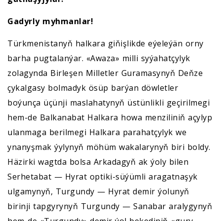
Gadyrly myhmanlar!
Türkmenistanyň halkara giňişlikde eýeleýän orny
barha pugtalanýar. «Awaza» milli syýahatçylyk
zolagynda Birleşen Milletler Guramasynyň Deňze
çykalgasy bolmadyk ösüp barýan döwletler
boýunça üçünji maslahatynyň üstünlikli geçirilmegi
hem-de Balkanabat Halkara howa menziliniň açylyp
ulanmaga berilmegi Halkara parahatçylyk we
ynanyşmak ýylynyň möhüm wakalarynyň biri boldy.
Häzirki wagtda bolsa Arkadagyň ak ýoly bilen
Serhetabat — Hyrat optiki-süýümli aragatnaşyk
ulgamynyň, Turgundy — Hyrat demir ýolunyň
birinji tapgyrynyň Turgundy — Sanabar aralygynyň