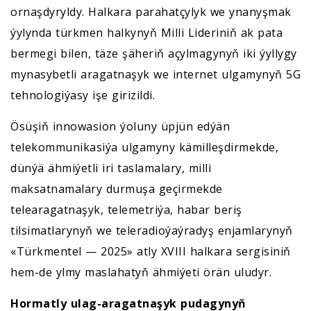
ornaşdyryldy. Halkara parahatçylyk we ynanyşmak
ýylynda türkmen halkynyň Milli Lideriniň ak pata
bermegi bilen, täze şäheriň açylmagynyň iki ýyllygy
mynasybetli aragatnaşyk we internet ulgamynyň 5G
tehnologiýasy işe girizildi.
Ösüşiň innowasion ýoluny üpjün edýän
telekommunikasiýa ulgamyny kämilleşdirmekde,
dünýä ähmiýetli iri taslamalary, milli
maksatnamalary durmuşa geçirmekde
telearagatnaşyk, telemetriýa, habar beriş
tilsimatlarynyň we teleradioýaýradyş enjamlarynyň
«Türkmentel — 2025» atly XVIII halkara sergisiniň
hem-de ylmy maslahatyň ähmiýeti örän uludyr.
Hormatly ulag-aragatnaşyk pudagynyň