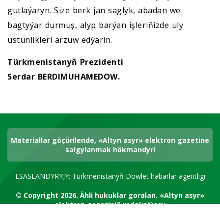
gutlaýaryn. Size berk jan saglyk, abadan we
bagtyýar durmuş, alyp barýan işleriňizde uly
üstünlikleri arzuw edýärin.
Türkmenistanyň Prezidenti
Serdar BERDIMUHAMEDOW.
Materiallar göçürilende, «Altyn asyr» elektron gazetine
salgylanmak hökmandyr!
ESASLANDYRYJY: Türkmenistanyň Döwlet habarlar agentligi
© Copyright 2026.
Ähli hukuklar goralan.
«Altyn asyr»
elektron gazetiniň redaksiýasy