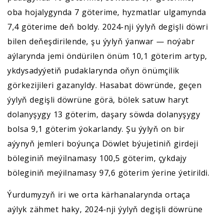
oba hojalygynda 7 göterime, hyzmatlar ulgamynda
7,4 göterime deň boldy. 2024-nji ýylyň degişli döwri
bilen deňeşdirilende, şu ýylyň ýanwar — noýabr
aýlarynda jemi öndürilen önüm 10,1 göterim artyp,
ykdysadyýetiň pudaklarynda oňyn önümçilik
görkezijileri gazanyldy. Hasabat döwründe, geçen
ýylyň degişli döwrüne görä, bölek satuw haryt
dolanyşygy 13 göterim, daşary söwda dolanyşygy
bolsa 9,1 göterim ýokarlandy. Şu ýylyň on bir
aýynyň jemleri boýunça Döwlet býujetiniň girdeji
böleginiň meýilnamasy 100,5 göterim, çykdajy
böleginiň meýilnamasy 97,6 göterim ýerine ýetirildi.
Ýurdumyzyň iri we orta kärhanalarynda ortaça
aýlyk zähmet haky, 2024-nji ýylyň degişli döwrüne