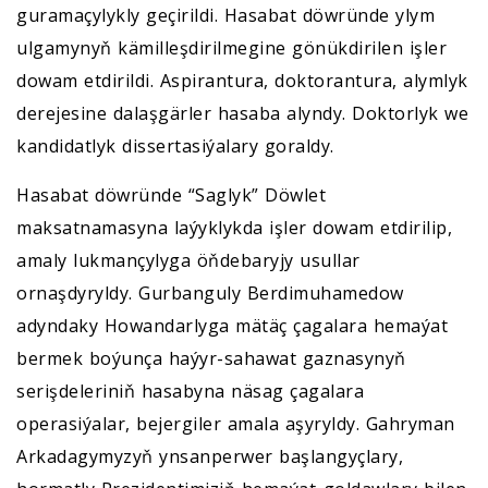
guramaçylykly geçirildi. Hasabat döwründe ylym
ulgamynyň kämilleşdirilmegine gönükdirilen işler
dowam etdirildi. Aspirantura, doktorantura, alymlyk
derejesine dalaşgärler hasaba alyndy. Doktorlyk we
kandidatlyk dissertasiýalary goraldy.
Hasabat döwründe “Saglyk” Döwlet
maksatnamasyna laýyklykda işler dowam etdirilip,
amaly lukmançylyga öňdebaryjy usullar
ornaşdyryldy. Gurbanguly Berdimuhamedow
adyndaky Howandarlyga mätäç çagalara hemaýat
bermek boýunça haýyr-sahawat gaznasynyň
serişdeleriniň hasabyna näsag çagalara
operasiýalar, bejergiler amala aşyryldy. Gahryman
Arkadagymyzyň ynsanperwer başlangyçlary,