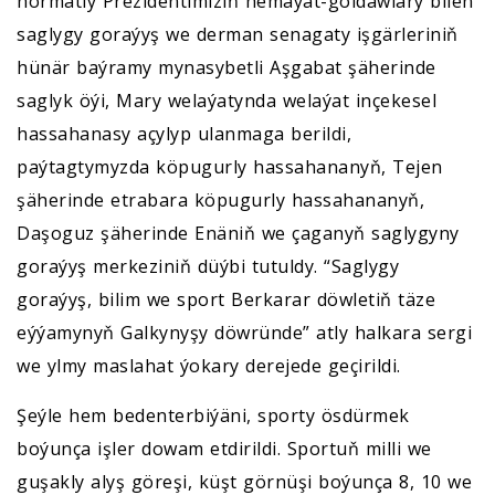
hormatly Prezidentimiziň hemaýat-goldawlary bilen
saglygy goraýyş we derman senagaty işgärleriniň
hünär baýramy mynasybetli Aşgabat şäherinde
saglyk öýi, Mary welaýatynda welaýat inçekesel
hassahanasy açylyp ulanmaga berildi,
paýtagtymyzda köpugurly hassahananyň, Tejen
şäherinde etrabara köpugurly hassahananyň,
Daşoguz şäherinde Enäniň we çaganyň saglygyny
goraýyş merkeziniň düýbi tutuldy. “Saglygy
goraýyş, bilim we sport Berkarar döwletiň täze
eýýamynyň Galkynyşy döwründe” atly halkara sergi
we ylmy maslahat ýokary derejede geçirildi.
Şeýle hem bedenterbiýäni, sporty ösdürmek
boýunça işler dowam etdirildi. Sportuň milli we
guşakly alyş göreşi, küşt görnüşi boýunça 8, 10 we