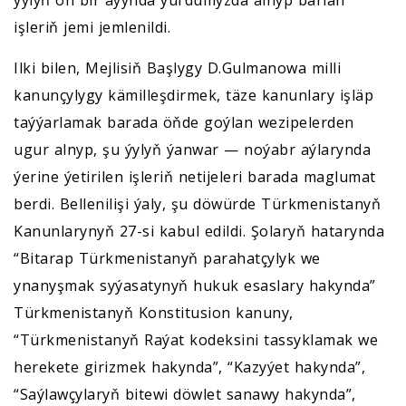
ýylyň on bir aýynda ýurdumyzda alnyp barlan
işleriň jemi jemlenildi.
Ilki bilen, Mejlisiň Başlygy D.Gulmanowa milli
kanunçylygy kämilleşdirmek, täze kanunlary işläp
taýýarlamak barada öňde goýlan wezipelerden
ugur alnyp, şu ýylyň ýanwar — noýabr aýlarynda
ýerine ýetirilen işleriň netijeleri barada maglumat
berdi. Bellenilişi ýaly, şu döwürde Türkmenistanyň
Kanunlarynyň 27-si kabul edildi. Şolaryň hatarynda
“Bitarap Türkmenistanyň parahatçylyk we
ynanyşmak syýasatynyň hukuk esaslary hakynda”
Türkmenistanyň Konstitusion kanuny,
“Türkmenistanyň Raýat kodeksini tassyklamak we
herekete girizmek hakynda”, “Kazyýet hakynda”,
“Saýlawçylaryň bitewi döwlet sanawy hakynda”,