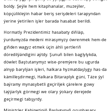
boldy. Şeýle hem kitaphanalar, muzeýler,
köpçülikleýin habar beriş serişdeleri tarapyndan
ýerine ýetirilen işler barada hasabat berildi.
Hormatly Prezidentimiz hasabaty diňläp,
ýurdumyzda medeni mirasymyzy öwrenmek hem-de
giňden wagyz etmek üçin ähli şertleriň
döredilýändigini aýtdy. Şunuň bilen baglylykda,
döwlet Baştutanymyz wise-premýere bu ugurda
alnyp barylýan işleri, halkara hyzmatdaşlygy has-da
kämilleşdirmegi, Halkara Bitaraplyk güni, Täze ýyl
baýramy mynasybetli geçiriljek çärelere gowy
taýýarlyk görmegi we olary ýokary derejede
geçirmegi tabşyrdy.
Ministrler Kabinetiniň Başlygynyň orunbasary