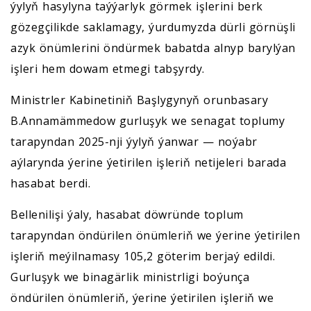
ýylyň hasylyna taýýarlyk görmek işlerini berk
gözegçilikde saklamagy, ýurdumyzda dürli görnüşli
azyk önümlerini öndürmek babatda alnyp barylýan
işleri hem dowam etmegi tabşyrdy.
Ministrler Kabinetiniň Başlygynyň orunbasary
B.Annamämmedow gurluşyk we senagat toplumy
tarapyndan 2025-nji ýylyň ýanwar — noýabr
aýlarynda ýerine ýetirilen işleriň netijeleri barada
hasabat berdi.
Bellenilişi ýaly, hasabat döwründe toplum
tarapyndan öndürilen önümleriň we ýerine ýetirilen
işleriň meýilnamasy 105,2 göterim berjaý edildi.
Gurluşyk we binagärlik ministrligi boýunça
öndürilen önümleriň, ýerine ýetirilen işleriň we