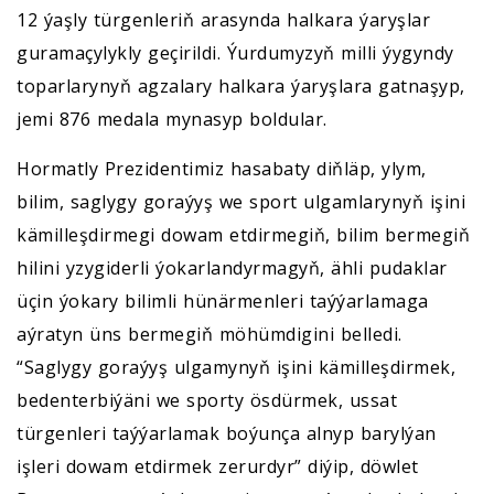
12 ýaşly türgenleriň arasynda halkara ýaryşlar
guramaçylykly geçirildi. Ýurdumyzyň milli ýygyndy
toparlarynyň agzalary halkara ýaryşlara gatnaşyp,
jemi 876 medala mynasyp boldular.
Hormatly Prezidentimiz hasabaty diňläp, ylym,
bilim, saglygy goraýyş we sport ulgamlarynyň işini
kämilleşdirmegi dowam etdirmegiň, bilim bermegiň
hilini yzygiderli ýokarlandyrmagyň, ähli pudaklar
üçin ýokary bilimli hünärmenleri taýýarlamaga
aýratyn üns bermegiň möhümdigini belledi.
“Saglygy goraýyş ulgamynyň işini kämilleşdirmek,
bedenterbiýäni we sporty ösdürmek, ussat
türgenleri taýýarlamak boýunça alnyp barylýan
işleri dowam etdirmek zerurdyr” diýip, döwlet