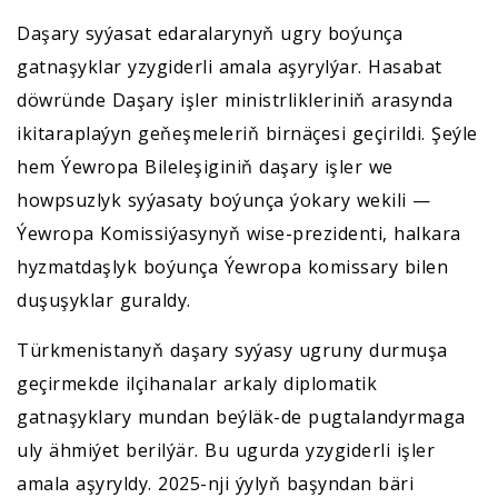
Daşary syýasat edaralarynyň ugry boýunça
gatnaşyklar yzygiderli amala aşyrylýar. Hasabat
döwründe Daşary işler ministrlikleriniň arasynda
ikitaraplaýyn geňeşmeleriň birnäçesi geçirildi. Şeýle
hem Ýewropa Bileleşiginiň daşary işler we
howpsuzlyk syýasaty boýunça ýokary wekili —
Ýewropa Komissiýasynyň wise-prezidenti, halkara
hyzmatdaşlyk boýunça Ýewropa komissary bilen
duşuşyklar guraldy.
Türkmenistanyň daşary syýasy ugruny durmuşa
geçirmekde ilçihanalar arkaly diplomatik
gatnaşyklary mundan beýläk-de pugtalandyrmaga
uly ähmiýet berilýär. Bu ugurda yzygiderli işler
amala aşyryldy. 2025-nji ýylyň başyndan bäri