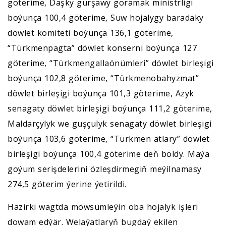
göterime, Daşky gurşawy goramak ministrligi
boýunça 100,4 göterime, Suw hojalygy baradaky
döwlet komiteti boýunça 136,1 göterime,
“Türkmenpagta” döwlet konserni boýunça 127
göterime, “Türkmengallaönümleri” döwlet birleşigi
boýunça 102,8 göterime, “Türkmenobahyzmat”
döwlet birleşigi boýunça 101,3 göterime, Azyk
senagaty döwlet birleşigi boýunça 111,2 göterime,
Maldarçylyk we guşçulyk senagaty döwlet birleşigi
boýunça 103,6 göterime, “Türkmen atlary” döwlet
birleşigi boýunça 100,4 göterime deň boldy. Maýa
goýum serişdelerini özleşdirmegiň meýilnamasy
274,5 göterim ýerine ýetirildi.
Häzirki wagtda möwsümleýin oba hojalyk işleri
dowam edýär. Welaýatlaryň bugdaý ekilen