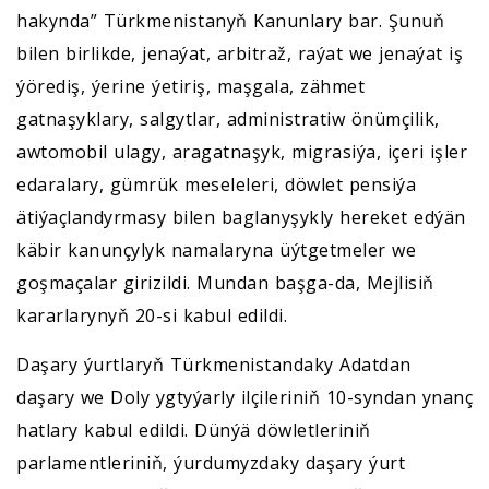
hakynda” Türkmenistanyň Kanunlary bar. Şunuň
bilen birlikde, jenaýat, arbitraž, raýat we jenaýat iş
ýörediş, ýerine ýetiriş, maşgala, zähmet
gatnaşyklary, salgytlar, administratiw önümçilik,
awtomobil ulagy, aragatnaşyk, migrasiýa, içeri işler
edaralary, gümrük meseleleri, döwlet pensiýa
ätiýaçlandyrmasy bilen baglanyşykly hereket edýän
käbir kanunçylyk namalaryna üýtgetmeler we
goşmaçalar girizildi. Mundan başga-da, Mejlisiň
kararlarynyň 20-si kabul edildi.
Daşary ýurtlaryň Türkmenistandaky Adatdan
daşary we Doly ygtyýarly ilçileriniň 10-syndan ynanç
hatlary kabul edildi. Dünýä döwletleriniň
parlamentleriniň, ýurdumyzdaky daşary ýurt