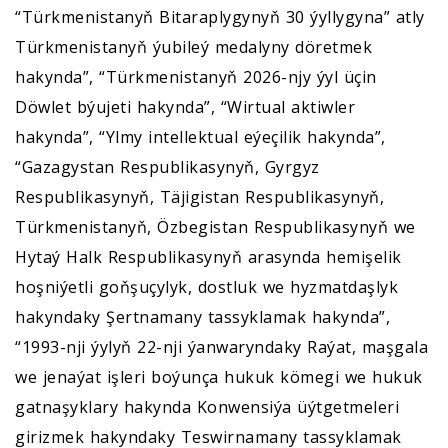
“Türkmenistanyň Bitaraplygynyň 30 ýyllygyna” atly
Türkmenistanyň ýubileý medalyny döretmek
hakynda”, “Türkmenistanyň 2026-njy ýyl üçin
Döwlet býujeti hakynda”, “Wirtual aktiwler
hakynda”, “Ylmy intellektual eýeçilik hakynda”,
“Gazagystan Respublikasynyň, Gyrgyz
Respublikasynyň, Täjigistan Respublikasynyň,
Türkmenistanyň, Özbegistan Respublikasynyň we
Hytaý Halk Respublikasynyň arasynda hemişelik
hoşniýetli goňşuçylyk, dostluk we hyzmatdaşlyk
hakyndaky Şertnamany tassyklamak hakynda”,
“1993-nji ýylyň 22-nji ýanwaryndaky Raýat, maşgala
we jenaýat işleri boýunça hukuk kömegi we hukuk
gatnaşyklary hakynda Konwensiýa üýtgetmeleri
girizmek hakyndaky Teswirnamany tassyklamak