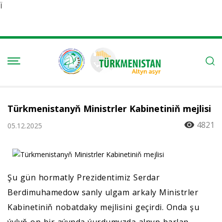
Ï
Türkmenistanyň Ministrler Kabinetiniň mejlisi
4821
05.12.2025
Şu gün hormatly Prezidentimiz Serdar
Berdimuhamedow sanly ulgam arkaly Ministrler
Kabinetiniň nobatdaky mejlisini geçirdi. Onda şu