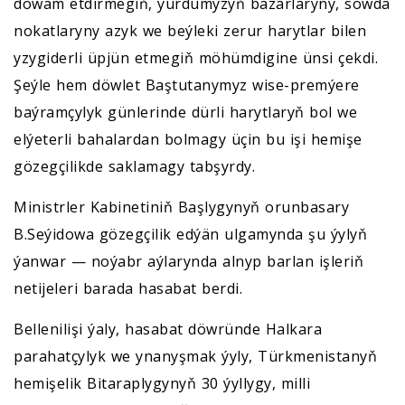
dowam etdirmegiň, ýurdumyzyň bazarlaryny, söwda
nokatlaryny azyk we beýleki zerur harytlar bilen
yzygiderli üpjün etmegiň möhümdigine ünsi çekdi.
Şeýle hem döwlet Baştutanymyz wise-premýere
baýramçylyk günlerinde dürli harytlaryň bol we
elýeterli bahalardan bolmagy üçin bu işi hemişe
gözegçilikde saklamagy tabşyrdy.
Ministrler Kabinetiniň Başlygynyň orunbasary
B.Seýidowa gözegçilik edýän ulgamynda şu ýylyň
ýanwar — noýabr aýlarynda alnyp barlan işleriň
netijeleri barada hasabat berdi.
Bellenilişi ýaly, hasabat döwründe Halkara
parahatçylyk we ynanyşmak ýyly, Türkmenistanyň
hemişelik Bitaraplygynyň 30 ýyllygy, milli