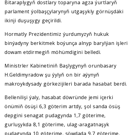
Bitaraplygyň dostlary toparyna agza ýurtlaryň
parlament ýolbaşçylarynyň utgaşykly görnüşdäki
ikinji duşuşygy geçirildi.
Hormatly Prezidentimiz ýurdumyzyň hukuk
binýadyny berkitmek boýunça alnyp barylýan işleri
dowam etdirmegiň möhümdigini belledi.
Ministrler Kabinetiniň Başlygynyň orunbasary
H.Geldimyradow şu ýylyň on bir aýynyň
makroykdysady görkezijileri barada hasabat berdi.
Bellenilişi ýaly, hasabat döwründe jemi içerki
önümiň ösüşi 6,3 göterim artdy, şol sanda ösüş
depgini senagat pudagynda 1,7 göterime,
gurluşykda 8,1 göterime, ulag-aragatnaşyk
pudagynda 10 göterime, söwdada 9,7 göterime,