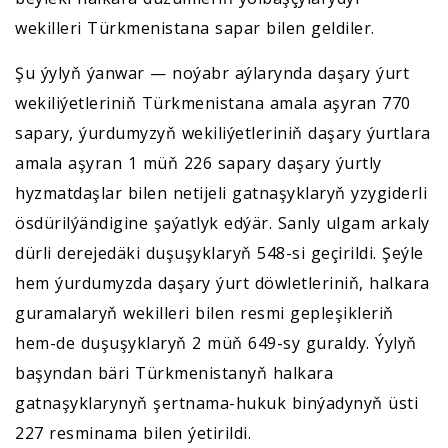
wekilleri Türkmenistana sapar bilen geldiler.
Şu ýylyň ýanwar — noýabr aýlarynda daşary ýurt
wekiliýetleriniň Türkmenistana amala aşyran 770
sapary, ýurdumyzyň wekiliýetleriniň daşary ýurtlara
amala aşyran 1 müň 226 sapary daşary ýurtly
hyzmatdaşlar bilen netijeli gatnaşyklaryň yzygiderli
ösdürilýändigine şaýatlyk edýär. Sanly ulgam arkaly
dürli derejedäki duşuşyklaryň 548-si geçirildi. Şeýle
hem ýurdumyzda daşary ýurt döwletleriniň, halkara
guramalaryň wekilleri bilen resmi gepleşikleriň
hem-de duşuşyklaryň 2 müň 649-sy guraldy. Ýylyň
başyndan bäri Türkmenistanyň halkara
gatnaşyklarynyň şertnama-hukuk binýadynyň üsti
227 resminama bilen ýetirildi.