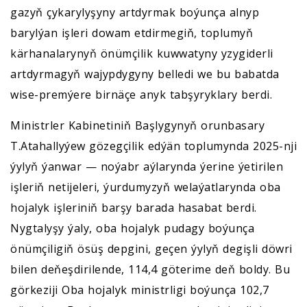
gazyň çykarylyşyny artdyrmak boýunça alnyp
barylýan işleri dowam etdirmegiň, toplumyň
kärhanalarynyň önümçilik kuwwatyny yzygiderli
artdyrmagyň wajypdygyny belledi we bu babatda
wise-premýere birnäçe anyk tabşyryklary berdi.
Ministrler Kabinetiniň Başlygynyň orunbasary
T.Atahallyýew gözegçilik edýän toplumynda 2025-nji
ýylyň ýanwar — noýabr aýlarynda ýerine ýetirilen
işleriň netijeleri, ýurdumyzyň welaýatlarynda oba
hojalyk işleriniň barşy barada hasabat berdi.
Nygtalyşy ýaly, oba hojalyk pudagy boýunça
önümçiligiň ösüş depgini, geçen ýylyň degişli döwri
bilen deňeşdirilende, 114,4 göterime deň boldy. Bu
görkeziji Oba hojalyk ministrligi boýunça 102,7