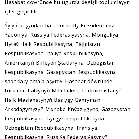
Hasabat döwründe bu ugurda degişli toplumlaýyn
işler geçirildi.
Ýylyň başyndan bäri hormatly Prezidentimiz
Ýaponiýa, Russiýa Federasiýasyna, Mongoliýa,
Hytaý Halk Respublikasyna, Täjigistan
Respublikasyna, Italiýa Respublikasyna,
Amerikanyň Birleşen Ştatlaryna, Özbegistan
Respublikasyna, Gazagystan Respublikasyna
saparlary amala aşyrdy. Hasabat döwründe
türkmen halkynyň Milli Lideri, Türkmenistanyň
Halk Maslahatynyň Başlygy Gahryman
Arkadagymyzyň Monako Knýazlygyna, Gazagystan
Respublikasyna, Gyrgyz Respublikasyna,
Özbegistan Respublikasyna, Fransiýa
Respublikasyna, Russiýa Federasiýasynyň