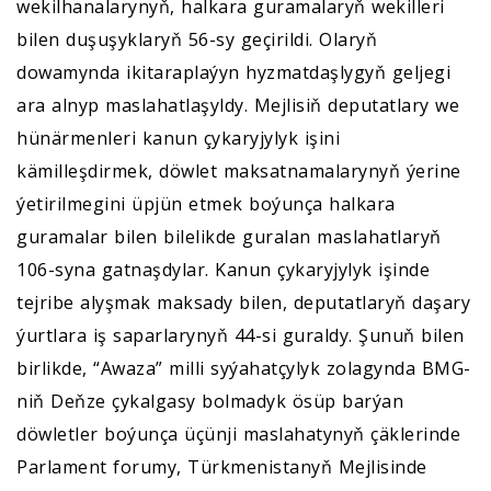
wekilhanalarynyň, halkara guramalaryň wekilleri
bilen duşuşyklaryň 56-sy geçirildi. Olaryň
dowamynda ikitaraplaýyn hyzmatdaşlygyň geljegi
ara alnyp maslahatlaşyldy. Mejlisiň deputatlary we
hünärmenleri kanun çykaryjylyk işini
kämilleşdirmek, döwlet maksatnamalarynyň ýerine
ýetirilmegini üpjün etmek boýunça halkara
guramalar bilen bilelikde guralan maslahatlaryň
106-syna gatnaşdylar. Kanun çykaryjylyk işinde
tejribe alyşmak maksady bilen, deputatlaryň daşary
ýurtlara iş saparlarynyň 44-si guraldy. Şunuň bilen
birlikde, “Awaza” milli syýahatçylyk zolagynda BMG-
niň Deňze çykalgasy bolmadyk ösüp barýan
döwletler boýunça üçünji maslahatynyň çäklerinde
Parlament forumy, Türkmenistanyň Mejlisinde