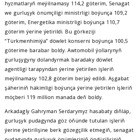
hyzmatlaryň meýilnamasy 114,2 göterim, Senagat
we gurluşyk önümçiligi ministrligi boýunça 109,2
göterim, Energetika ministrligi boýunça 110,7
göterim ýerine ýetirildi. Bu görkeziji
“Türkmenhimiýa” döwlet konserni boýunça 100,5
göterime barabar boldy. Awtomobil ýollarynyň
gurluşygyny dolandyrmak baradaky döwlet
agentligi tarapyndan ýerine ýetirilen işleriň
meýilnamasy 102,8 göterim berjaý edildi. Aşgabat
şäheriniň häkimligi boýunça ýerine ýetirilen işleriň
möçberi 119 million manada deň boldy.
Arkadagly Gahryman Serdarymyz hasabaty diňläp,
gurluşyk pudagynda göz öňünde tutulan işleriň
ýerine ýetirilişine berk gözegçilik etmegiň, senagat
pudagynda gurluşyk önümleriniň öndürilişiniň