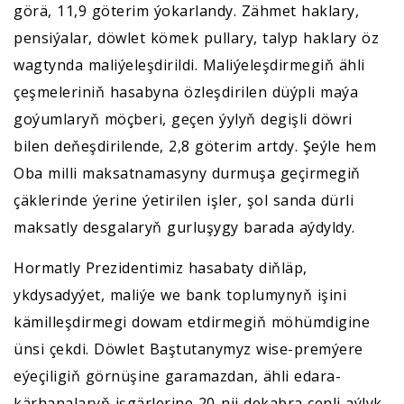
görä, 11,9 göterim ýokarlandy. Zähmet haklary,
pensiýalar, döwlet kömek pullary, talyp haklary öz
wagtynda maliýeleşdirildi. Maliýeleşdirmegiň ähli
çeşmeleriniň hasabyna özleşdirilen düýpli maýa
goýumlaryň möçberi, geçen ýylyň degişli döwri
bilen deňeşdirilende, 2,8 göterim artdy. Şeýle hem
Oba milli maksatnamasyny durmuşa geçirmegiň
çäklerinde ýerine ýetirilen işler, şol sanda dürli
maksatly desgalaryň gurluşygy barada aýdyldy.
Hormatly Prezidentimiz hasabaty diňläp,
ykdysadyýet, maliýe we bank toplumynyň işini
kämilleşdirmegi dowam etdirmegiň möhümdigine
ünsi çekdi. Döwlet Baştutanymyz wise-premýere
eýeçiligiň görnüşine garamazdan, ähli edara-
kärhanalaryň işgärlerine 20-nji dekabra çenli aýlyk