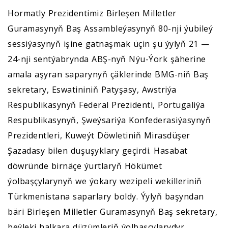
Hormatly Prezidentimiz Birleşen Milletler
Guramasynyň Baş Assambleýasynyň 80-nji ýubileý
sessiýasynyň işine gatnaşmak üçin şu ýylyň 21 —
24-nji sentýabrynda ABŞ-nyň Nýu-Ýork şäherine
amala aşyran saparynyň çäklerinde BMG-niň Baş
sekretary, Eswatininiň Patyşasy, Awstriýa
Respublikasynyň Federal Prezidenti, Portugaliýa
Respublikasynyň, Şweýsariýa Konfederasiýasynyň
Prezidentleri, Kuweýt Döwletiniň Mirasdüşer
Şazadasy bilen duşuşyklary geçirdi. Hasabat
döwründe birnäçe ýurtlaryň Hökümet
ýolbaşçylarynyň we ýokary wezipeli wekilleriniň
Türkmenistana saparlary boldy. Ýylyň başyndan
bäri Birleşen Milletler Guramasynyň Baş sekretary,
beýleki halkara düzümleriň ýolbaşçylarydyr