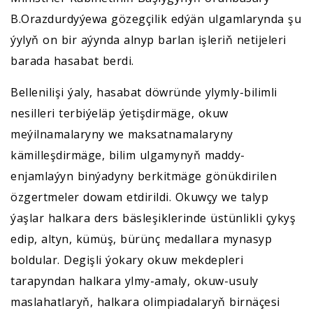
B.Orazdurdyýewa gözegçilik edýän ulgamlarynda şu
ýylyň on bir aýynda alnyp barlan işleriň netijeleri
barada hasabat berdi.
Bellenilişi ýaly, hasabat döwründe ylymly-bilimli
nesilleri terbiýeläp ýetişdirmäge, okuw
meýilnamalaryny we maksatnamalaryny
kämilleşdirmäge, bilim ulgamynyň maddy-
enjamlaýyn binýadyny berkitmäge gönükdirilen
özgertmeler dowam etdirildi. Okuwçy we talyp
ýaşlar halkara ders bäsleşiklerinde üstünlikli çykyş
edip, altyn, kümüş, bürünç medallara mynasyp
boldular. Degişli ýokary okuw mekdepleri
tarapyndan halkara ylmy-amaly, okuw-usuly
maslahatlaryň, halkara olimpiadalaryň birnäçesi