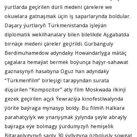
ýurtlarda geçirilen dürli medeni çärelere we
okuwlara gatnaşmak üçin iş saparlarynda boldular.
Daşary ýurtlaryň Türkmenistanda işleýän
diplomatik wekilhanalary bilen bilelikde Aşgabatda
birnäçe medeni çäreler geçirildi. Gurbanguly
Berdimuhamedow adyndaky Howandarlyga mätäç
çagalara hemaýat bermek boýunça haýyr-sahawat
gaznasynyň hasabyna Oguz han adyndaky
“Türkmenfilm” birleşigi tarapyndan surata
düşürilen “Kompozitor” atly film Moskwada ilkinji
gezek geçirilen açyk Ýewraziýa kinofestiwalynda
ýörite baýraga mynasyp boldy. Bu filmiň Halkara
parahatçylyk we ynanyşmak ýylynda şeýle abraýly
baýraga eýe bolmagy ýurdumyzyň hemişelik
Bitaraplygynyň şanly 30 ýyllygyna özboluşly sowgat