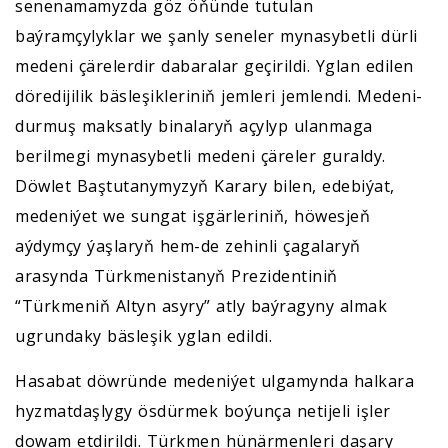
senenamamyzda göz öňünde tutulan
baýramçylyklar we şanly seneler mynasybetli dürli
medeni çärelerdir dabaralar geçirildi. Yglan edilen
döredijilik bäsleşikleriniň jemleri jemlendi. Medeni-
durmuş maksatly binalaryň açylyp ulanmaga
berilmegi mynasybetli medeni çäreler guraldy.
Döwlet Baştutanymyzyň Karary bilen, edebiýat,
medeniýet we sungat işgärleriniň, höwesjeň
aýdymçy ýaşlaryň hem-de zehinli çagalaryň
arasynda Türkmenistanyň Prezidentiniň
“Türkmeniň Altyn asyry” atly baýragyny almak
ugrundaky bäsleşik yglan edildi.
Hasabat döwründe medeniýet ulgamynda halkara
hyzmatdaşlygy ösdürmek boýunça netijeli işler
dowam etdirildi. Türkmen hünärmenleri daşary