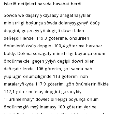
işleriň netijeleri barada hasabat berdi.
Söwda we daşary ykdysady aragatnaşyklar
ministrligi boýunça söwda dolanyşygynyň ösüş
depgini, geçen ýylyň degişli döwri bilen
deňeşdirilende, 119,3 göterime, öndürilen
önümleriň ösüş depgini 100,4 göterime barabar
boldy. Dokma senagaty ministrligi boýunça önüm
öndürmekde, geçen ýylyň degişli döwri bilen
deňeşdirilende, 106 göterim, şol sanda nah
ýüplügiň önümçiliginde 113 göterim, nah
matalaryňkyda 117,9 göterim, gön önümleriniňkide
117,1 göterim ösüş depgini gazanyldy.
“Türkmenhaly” döwlet birleşigi boýunça önüm
öndürmegiň meýilnamasy 100 göterim ýerine