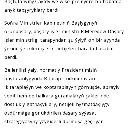
Baştutanymyz aýtdy we wise-premýere bu babatda
anyk tabşyryklary berdi.
Soňra Ministrler Kabinetiniň Başlygynyň
orunbasary, daşary işler ministri R.Meredow Daşary
işler ministrligi tarapyndan şu ýylyň on bir aýynda
ýerine ýetirilen işleriň netijeleri barada hasabat
berdi.
Bellenilişi ýaly, hormatly Prezidentimiziň
baştutanlygynda Bitarap Türkmenistan
ikitaraplaýyn we köptaraplaýyn görnüşde, abraýly
sebit hem-de halkara guramalaryň çäklerinde
dostlukly gatnaşyklary, netijeli hyzmatdaşlygy
ösdürmäge gönükdirilen daşary syýasat
strategiýasyny yzygiderli durmuşa geçirýär.