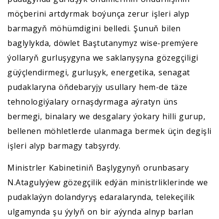
möçberini artdyrmak boýunça zerur işleri alyp
barmagyň möhümdigini belledi. Şunuň bilen
baglylykda, döwlet Baştutanymyz wise-premýere
ýollaryň gurluşygyna we saklanyşyna gözegçiligi
güýçlendirmegi, gurluşyk, energetika, senagat
pudaklaryna öňdebaryjy usullary hem-de täze
tehnologiýalary ornaşdyrmaga aýratyn üns
bermegi, binalary we desgalary ýokary hilli gurup,
bellenen möhletlerde ulanmaga bermek üçin degişli
işleri alyp barmagy tabşyrdy.
Ministrler Kabinetiniň Başlygynyň orunbasary
N.Atagulyýew gözegçilik edýän ministrliklerinde we
pudaklaýyn dolandyryş edaralarynda, telekeçilik
ulgamynda şu ýylyň on bir aýynda alnyp barlan