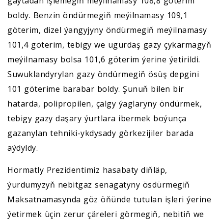
gaýtadan işlemegiň meýilnamasy 108,8 göterim
boldy. Benzin öndürmegiň meýilnamasy 109,1
göterim, dizel ýangyjyny öndürmegiň meýilnamasy
101,4 göterim, tebigy we ugurdaş gazy çykarmagyň
meýilnamasy bolsa 101,6 göterim ýerine ýetirildi.
Suwuklandyrylan gazy öndürmegiň ösüş depgini
101 göterime barabar boldy. Şunuň bilen bir
hatarda, polipropilen, çalgy ýaglaryny öndürmek,
tebigy gazy daşary ýurtlara ibermek boýunça
gazanylan tehniki-ykdysady görkezijiler barada
aýdyldy.
Hormatly Prezidentimiz hasabaty diňläp,
ýurdumyzyň nebitgaz senagatyny ösdürmegiň
Maksatnamasynda göz öňünde tutulan işleri ýerine
ýetirmek üçin zerur çäreleri görmegiň, nebitiň we