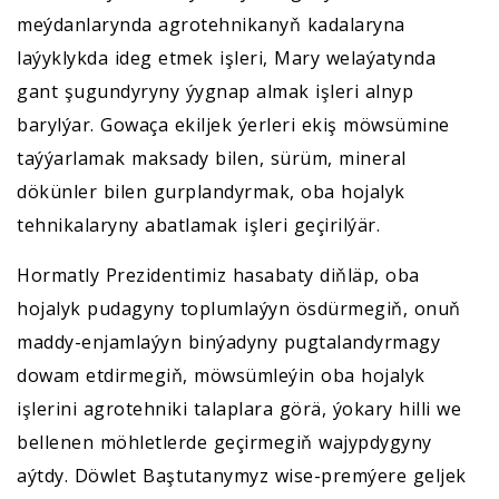
meýdanlarynda agrotehnikanyň kadalaryna
laýyklykda ideg etmek işleri, Mary welaýatynda
gant şugundyryny ýygnap almak işleri alnyp
barylýar. Gowaça ekiljek ýerleri ekiş möwsümine
taýýarlamak maksady bilen, sürüm, mineral
dökünler bilen gurplandyrmak, oba hojalyk
tehnikalaryny abatlamak işleri geçirilýär.
Hormatly Prezidentimiz hasabaty diňläp, oba
hojalyk pudagyny toplumlaýyn ösdürmegiň, onuň
maddy-enjamlaýyn binýadyny pugtalandyrmagy
dowam etdirmegiň, möwsümleýin oba hojalyk
işlerini agrotehniki talaplara görä, ýokary hilli we
bellenen möhletlerde geçirmegiň wajypdygyny
aýtdy. Döwlet Baştutanymyz wise-premýere geljek