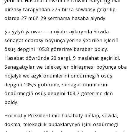
ýetirildi. Hasabat döwründe Döwlet haryt-çig mal
biržasy tarapyndan 275 birža söwdasy geçirilip,
olarda 27 müň 29 şertnama hasaba alyndy.
Şu ýylyň ýanwar — noýabr aýlarynda Söwda-
senagat edarasy boýunça ýerine ýetirilen işleriň
ösüş depgini 105,8 göterime barabar boldy.
Hasabat döwründe 20 sergi, 9 maslahat geçirildi.
Senagatçylar we telekeçiler birleşmesi boýunça oba
hojalyk we azyk önümlerini öndürmegiň ösüş
depgini 105,5 göterime, senagat önümlerini
öndürmegiň ösüş depgini 104,7 göterime deň
boldy.
Hormatly Prezidentimiz hasabaty diňläp, söwda,
dokma, telekeçilik pudaklarynyň işini ösdürmegi