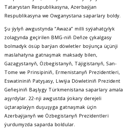
Tatarystan Respublikasyna, Azerbaýjan
Respublikasyna we Owganystana saparlary boldy.
Şu ýylyň awgustynda “Awaza” milli syýahatçylyk
zolagynda geçirilen BMG-niň Deňze çykalgasy
bolmadyk ösüp barýan döwletler boýunça üçünji
maslahatyna gatnaşmak maksady bilen,
Gazagystanyň, Özbegistanyň, Täjigistanyň, San-
Tome we Prinsipiniň, Ermenistanyň Prezidentleri,
Eswatininiň Patyşasy, Liwiýa Döwletiniň Prezident
Geňeşiniň Başlygy Türkmenistana saparlary amala
aşyrdylar. 22-nji awgustda ýokary derejeli
üçtaraplaýyn duşuşyga gatnaşmak üçin
Azerbaýjanyň we Özbegistanyň Prezidentleri
ýurdumyzda saparda boldular.