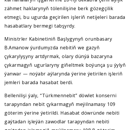
zähmet haklarynyň tölenilişine berk gözegçilik
etmegi, bu ugurda geçirilen işleriň netijeleri barada
hasabatlary bermegi tabşyrdy.
Ministrler Kabinetiniň Başlygynyň orunbasary
B.Amanow ýurdumyzda nebitiň we gazyň
çykarylyşyny artdyrmak, olary dünýä bazaryna
çykarmagyň ugurlaryny giňeltmek boýunça şu ýylyň
ýanwar — noýabr aýlarynda ýerine ýetirilen işleriň
jemleri barada hasabat berdi.
Bellenilişi ýaly, “Türkmennebit” döwlet konserni
tarapyndan nebit çykarmagyň meýilnamasy 109
göterim ýerine ýetirildi. Hasabat döwründe nebiti
gaýtadan işleýän zawodlar tarapyndan nebiti