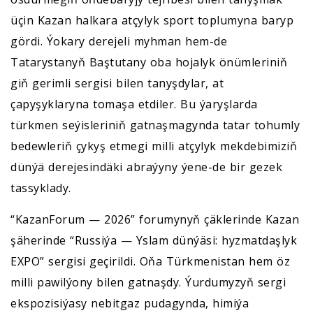
üçin Kazan halkara atçylyk sport toplumyna baryp
gördi. Ýokary derejeli myhman hem-de
Tatarystanyň Baştutany oba hojalyk önümleriniň
giň gerimli sergisi bilen tanyşdylar, at
çapyşyklaryna tomaşa etdiler. Bu ýaryşlarda
türkmen seýisleriniň gatnaşmagynda tatar tohumly
bedewleriň çykyş etmegi milli atçylyk mekdebimiziň
dünýä derejesindäki abraýyny ýene-de bir gezek
tassyklady.
“KazanForum — 2026” forumynyň çäklerinde Kazan
şäherinde “Russiýa — Yslam dünýäsi: hyzmatdaşlyk
EXPO” sergisi geçirildi. Oňa Türkmenistan hem öz
milli pawilýony bilen gatnaşdy. Ýurdumyzyň sergi
ekspozisiýasy nebitgaz pudagynda, himiýa