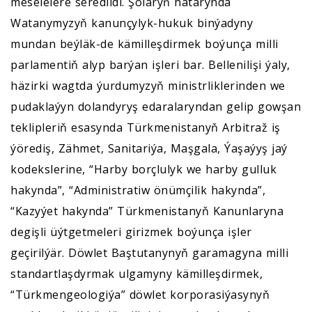
meselelere seredildi. Şolaryň hatarynda
Watanymyzyň kanunçylyk-hukuk binýadyny
mundan beýläk-de kämilleşdirmek boýunça milli
parlamentiň alyp barýan işleri bar. Bellenilişi ýaly,
häzirki wagtda ýurdumyzyň ministrliklerinden we
pudaklaýyn dolandyryş edaralaryndan gelip gowşan
teklipleriň esasynda Türkmenistanyň Arbitraž iş
ýörediş, Zähmet, Sanitariýa, Maşgala, Ýaşaýyş jaý
kodekslerine, “Harby borçlulyk we harby gulluk
hakynda”, “Administratiw önümçilik hakynda”,
“Kazyýet hakynda” Türkmenistanyň Kanunlaryna
degişli üýtgetmeleri girizmek boýunça işler
geçirilýär. Döwlet Baştutanynyň garamagyna milli
standartlaşdyrmak ulgamyny kämilleşdirmek,
“Türkmengeologiýa” döwlet korporasiýasynyň