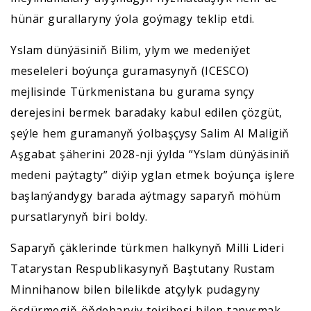
hünär gurallaryny ýola goýmagy teklip etdi.
Yslam dünýäsiniň Bilim, ylym we medeniýet
meseleleri boýunça guramasynyň (ICESCO)
mejlisinde Türkmenistana bu gurama synçy
derejesini bermek baradaky kabul edilen çözgüt,
şeýle hem guramanyň ýolbaşçysy Salim Al Maligiň
Aşgabat şäherini 2028-nji ýylda “Yslam dünýäsiniň
medeni paýtagty” diýip yglan etmek boýunça işlere
başlanýandygy barada aýtmagy saparyň möhüm
pursatlarynyň biri boldy.
Saparyň çäklerinde türkmen halkynyň Milli Lideri
Tatarystan Respublikasynyň Baştutany Rustam
Minnihanow bilen bilelikde atçylyk pudagyny
ösdürmegiň öňdebaryjy tejribesi bilen tanyşmak