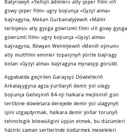
Batyrowyň «Ýeňişli ädimler» atly çeper filmi «Iň
gowy çeper film» ugry boýunça «Gyzyl alma»
baýragyna, Mekan Gurbanalyýewiň «Mähir
terbiýesi» atly gysga göwrümli filmi «Iň gowy gysga
göwrümli film» ugry boýunça «Gyzyl alma»
baýragyna, Röwşen Welmiýewiň «Meniň oýnum»
atly multfilmi eminler toparynyň ýörite baýragy
bolan «Gyzyl alma» baýragyna mynasyp görüldi.
Aşgabatda geçirilen Garaşsyz Döwletleriň
Arkalaşygyna agza ýurtlaryň demir ýol ulagy
boýunça Geňeşiniň 84-nji halkara mejlisiniň gün
tertibine döwletara derejede demir ýol ulagynyň
işini utgaşdyrmak, halkara demir ýollar torunyň
tehnologik bitewüligini üpjün etmek, bu düzümleri
häzirki zaman şertlerinde ösdürmek meseleleri