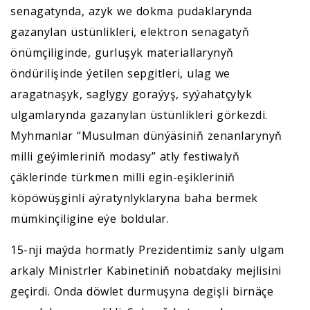
senagatynda, azyk we dokma pudaklarynda
gazanylan üstünlikleri, elektron senagatyň
önümçiliginde, gurluşyk materiallarynyň
öndürilişinde ýetilen sepgitleri, ulag we
aragatnaşyk, saglygy goraýyş, syýahatçylyk
ulgamlarynda gazanylan üstünlikleri görkezdi.
Myhmanlar “Musulman dünýäsiniň zenanlarynyň
milli geýimleriniň modasy” atly festiwalyň
çäklerinde türkmen milli egin-eşikleriniň
köpöwüşginli aýratynlyklaryna baha bermek
mümkinçiligine eýe boldular.
15-nji maýda hormatly Prezidentimiz sanly ulgam
arkaly Ministrler Kabinetiniň nobatdaky mejlisini
geçirdi. Onda döwlet durmuşyna degişli birnäçe