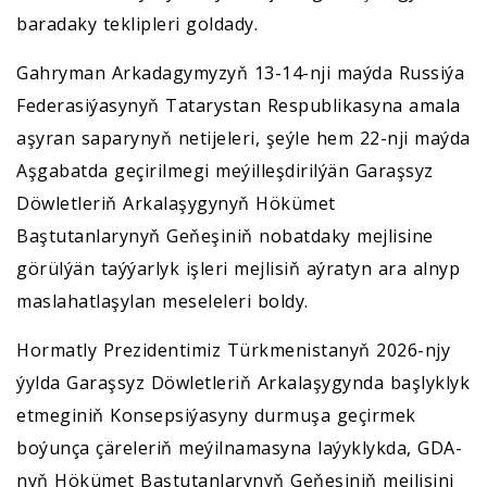
baradaky teklipleri goldady.
Gahryman Arkadagymyzyň 13-14-nji maýda Russiýa
Federasiýasynyň Tatarystan Respublikasyna amala
aşyran saparynyň netijeleri, şeýle hem 22-nji maýda
Aşgabatda geçirilmegi meýilleşdirilýän Garaşsyz
Döwletleriň Arkalaşygynyň Hökümet
Baştutanlarynyň Geňeşiniň nobatdaky mejlisine
görülýän taýýarlyk işleri mejlisiň aýratyn ara alnyp
maslahatlaşylan meseleleri boldy.
Hormatly Prezidentimiz Türkmenistanyň 2026-njy
ýylda Garaşsyz Döwletleriň Arkalaşygynda başlyklyk
etmeginiň Konsepsiýasyny durmuşa geçirmek
boýunça çäreleriň meýilnamasyna laýyklykda, GDA-
nyň Hökümet Baştutanlarynyň Geňeşiniň mejlisini