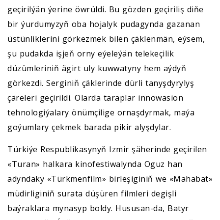
geçirilýän ýerine öwrüldi. Bu gözden geçiriliş diňe
bir ýurdumyzyň oba hojalyk pudagynda gazanan
üstünliklerini görkezmek bilen çäklenmän, eýsem,
şu pudakda işjeň orny eýeleýän telekeçilik
düzümleriniň ägirt uly kuwwatyny hem aýdyň
görkezdi. Serginiň çäklerinde dürli tanyşdyrylyş
çäreleri geçirildi. Olarda taraplar innowasion
tehnologiýalary önümçilige ornaşdyrmak, maýa
goýumlary çekmek barada pikir alyşdylar.
Türkiýe Respublikasynyň Izmir şäherinde geçirilen
«Turan» halkara kinofestiwalynda Oguz han
adyndaky «Türkmenfilm» birleşiginiň we «Mahabat»
müdirliginiň surata düşüren filmleri degişli
baýraklara mynasyp boldy. Hususan-da, Batyr