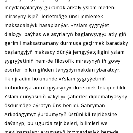
meýdançalaryny guramak arkaly yslam medeni
mirasyny işjeň ilerletmäge ünsi jemlemek
maksadalaýyk hasaplanýar. «Yslam şygryýet
dialogy: paýhas we asyrlaryň baglanyşygy» atly giň
gerimli maksatnamany durmuşa geçirmek baradaky
başlangyjyň maksady dünýä jemgyýetçiligini yslam
şygryýetiniň hem-de filosofik mirasynyň iň gowy
eserleri bilen giňden tanyşdyrmakdan ybaratdyr.
Ilkinji ädim hökmünde «Yslam şygryýetiniň
bütindünýä antologiýasyny» döretmek teklip edildi.
Yslam dünýäsiniň «akylly» şäherler diplomatiýasyny
ösdürmäge aýratyn üns berildi. Gahryman
Arkadagymyz ýurdumyzyň üstünlikli tejribesine
daýanyp, bu ugurda tejribeleri, bilimleri we
meýilnamalary alyşmagyň hyzmatdaşlyk hem-de