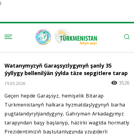
Ï
Watanymyzyň Garaşsyzlygynyň şanly 35
ýyllygy bellenilýän ýylda täze sepgitlere tarap
3526
19.05.2026
Geçen hepde Garaşsyz, hemişelik Bitarap
Türkmenistanyň halkara hyzmatdaşlygynyň barha
pugtalandyrylýandygyny, Gahryman Arkadagymyz
tarapyndan başy başlanyp, häzirki wagtda hormatly
Prezidentimiziň baştutanlygynda yzygiderli