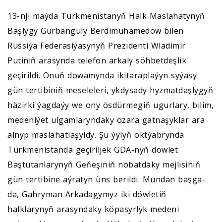
13-nji maýda Türkmenistanyň Halk Maslahatynyň
Başlygy Gurbanguly Berdimuhamedow bilen
Russiýa Federasiýasynyň Prezidenti Wladimir
Putiniň arasynda telefon arkaly söhbetdeşlik
geçirildi. Onuň dowamynda ikitaraplaýyn syýasy
gün tertibiniň meseleleri, ykdysady hyzmatdaşlygyň
häzirki ýagdaýy we ony ösdürmegiň ugurlary, bilim,
medeniýet ulgamlaryndaky özara gatnaşyklar ara
alnyp maslahatlaşyldy. Şu ýylyň oktýabrynda
Türkmenistanda geçiriljek GDA-nyň döwlet
Baştutanlarynyň Geňeşiniň nobatdaky mejlisiniň
gün tertibine aýratyn üns berildi. Mundan başga-
da, Gahryman Arkadagymyz iki döwletiň
halklarynyň arasyndaky köpasyrlyk medeni