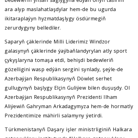
bedewleriň ynsan saglygyna edýän oňyn täsirini
ara alyp maslahatlaşdylar hem-de bu ugurda
ikitaraplaýyn hyzmatdaşlygy ösdürmegiň
zerurdygyny bellediler.
Saparyň çäklerinde Milli Liderimiz Windzor
galasynyň çäklerinde ýaýbaňlandyrylan atly sport
çykyşlaryna tomaşa etdi, behişdi bedewleriň
gözelligini wasp edýän sergini synlady, şeýle-de
Azerbaýjan Respublikasynyň Döwlet serhet
gullugynyň başlygy Elçin Guliýew bilen duşuşdy. Ol
Azerbaýjan Respublikasynyň Prezidenti Ilham
Aliýewiň Gahryman Arkadagymyza hem-de hormatly
Prezidentimize mähirli salamyny ýetirdi.
Türkmenistanyň Daşary işler ministrliginiň Halkara