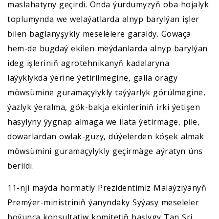
maslahatyny geçirdi. Onda ýurdumyzyň oba hojalyk
toplumynda we welaýatlarda alnyp barylýan işler
bilen baglanyşykly meselelere garaldy. Gowaça
hem-de bugdaý ekilen meýdanlarda alnyp barylýan
ideg işleriniň agrotehnikanyň kadalaryna
laýyklykda ýerine ýetirilmegine, galla oragy
möwsümine guramaçylykly taýýarlyk görülmegine,
ýazlyk ýeralma, gök-bakja ekinleriniň irki ýetişen
hasylyny ýygnap almaga we ilata ýetirmäge, pile,
dowarlardan owlak-guzy, düýelerden köşek almak
möwsümini guramaçylykly geçirmäge aýratyn üns
berildi.
11-nji maýda hormatly Prezidentimiz Malaýziýanyň
Premýer-ministriniň ýanyndaky Syýasy meseleler
boýunça konsultatiw komitetiň başlygy Tan Şri