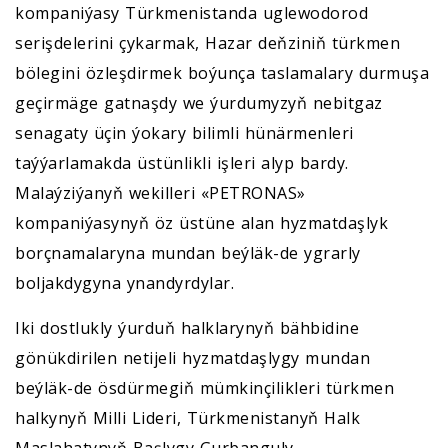
kompaniýasy Türkmenistanda uglewodorod
serişdelerini çykarmak, Hazar deňziniň türkmen
bölegini özleşdirmek boýunça taslamalary durmuşa
geçirmäge gatnaşdy we ýurdumyzyň nebitgaz
senagaty üçin ýokary bilimli hünärmenleri
taýýarlamakda üstünlikli işleri alyp bardy.
Malaýziýanyň wekilleri «PETRONAS»
kompaniýasynyň öz üstüne alan hyzmatdaşlyk
borçnamalaryna mundan beýläk-de ygrarly
boljakdygyna ynandyrdylar.
Iki dostlukly ýurduň halklarynyň bähbidine
gönükdirilen netijeli hyzmatdaşlygy mundan
beýläk-de ösdürmegiň mümkinçilikleri türkmen
halkynyň Milli Lideri, Türkmenistanyň Halk