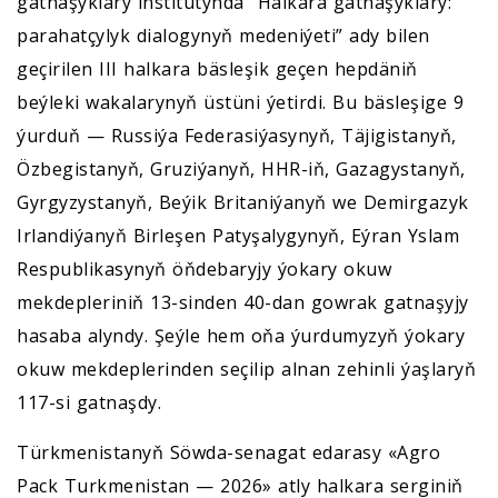
gatnaşyklary institutynda “Halkara gatnaşyklary:
parahatçylyk dialogynyň medeniýeti” ady bilen
geçirilen III halkara bäsleşik geçen hepdäniň
beýleki wakalarynyň üstüni ýetirdi. Bu bäsleşige 9
ýurduň — Russiýa Federasiýasynyň, Täjigistanyň,
Özbegistanyň, Gruziýanyň, HHR-iň, Gazagystanyň,
Gyrgyzystanyň, Beýik Britaniýanyň we Demirgazyk
Irlandiýanyň Birleşen Patyşalygynyň, Eýran Yslam
Respublikasynyň öňdebaryjy ýokary okuw
mekdepleriniň 13-sinden 40-dan gowrak gatnaşyjy
hasaba alyndy. Şeýle hem oňa ýurdumyzyň ýokary
okuw mekdeplerinden seçilip alnan zehinli ýaşlaryň
117-si gatnaşdy.
Türkmenistanyň Söwda-senagat edarasy «Agro
Pack Turkmenistan — 2026» atly halkara serginiň