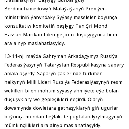
Maslahatynyň Başlygy Gurbanguly
Berdimuhamedowyň Malaýziýanyň Premýer-
ministriniň ýanyndaky Syýasy meseleler boýunça
konsultatiw komitetiň başlygy Tan Şri Mohd
Hassan Marikan bilen geçiren duşuşygynda hem
ara alnyp maslahatlaşyldy.
13-14-nji maýda Gahryman Arkadagymyz Russiýa
Federasiýasynyň Tatarystan Respublikasyna sapary
amala aşyrdy. Saparyň çäklerinde türkmen
halkynyň Milli Lideri Russiýa Federasiýasynyň resmi
wekilleri bilen möhüm syýasy ähmiýete eýe bolan
duşuşyklary we gepleşikleri geçirdi. Olaryň
dowamynda döwletara gatnaşyklaryň giň ugurlar
boýunça mundan beýläk-de pugtalandyrylmagynyň
mümkinçilikleri ara alnyp maslahatlaşyldy.