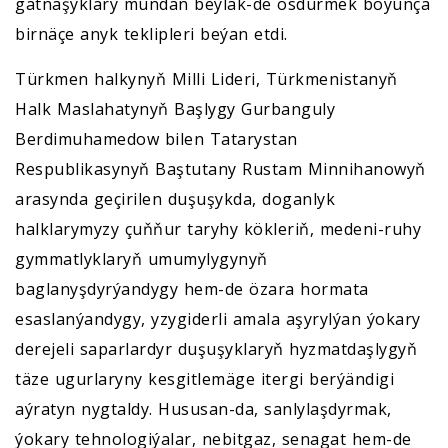
gatnaşyklary mundan beýläk-de ösdürmek boýunça
birnäçe anyk teklipleri beýan etdi.
Türkmen halkynyň Milli Lideri, Türkmenistanyň
Halk Maslahatynyň Başlygy Gurbanguly
Berdimuhamedow bilen Tatarystan
Respublikasynyň Baştutany Rustam Minnihanowyň
arasynda geçirilen duşuşykda, doganlyk
halklarymyzy çuňňur taryhy kökleriň, medeni-ruhy
gymmatlyklaryň umumylygynyň
baglanyşdyrýandygy hem-de özara hormata
esaslanýandygy, yzygiderli amala aşyrylýan ýokary
derejeli saparlardyr duşuşyklaryň hyzmatdaşlygyň
täze ugurlaryny kesgitlemäge itergi berýändigi
aýratyn nygtaldy. Hususan-da, sanlylaşdyrmak,
ýokary tehnologiýalar, nebitgaz, senagat hem-de