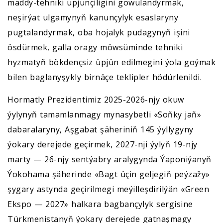
maddy-tehniki üpjünçiligini gowulandyrmak,
neşirýat ulgamynyň kanunçylyk esaslaryny
pugtalandyrmak, oba hojalyk pudagynyň işini
ösdürmek, galla oragy möwsüminde tehniki
hyzmatyň bökdençsiz üpjün edilmegini ýola goýmak
bilen baglanyşykly birnäçe teklipler hödürlenildi.
Hormatly Prezidentimiz 2025-2026-njy okuw
ýylynyň tamamlanmagy mynasybetli «Soňky jaň»
dabaralaryny, Aşgabat şäheriniň 145 ýyllygyny
ýokary derejede geçirmek, 2027-nji ýylyň 19-njy
marty — 26-njy sentýabry aralygynda Ýaponiýanyň
Ýokohama şäherinde «Bagt üçin geljegiň peýzažy»
şygary astynda geçirilmegi meýilleşdirilýän «Green
Ekspo — 2027» halkara bagbançylyk sergisine
Türkmenistanyň ýokary derejede gatnaşmagy