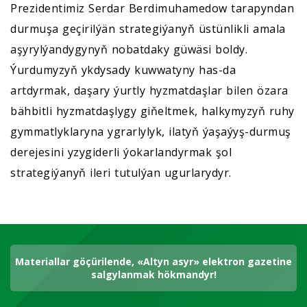
Prezidentimiz Serdar Berdimuhamedow tarapyndan
durmuşa geçirilýän strategiýanyň üstünlikli amala
aşyrylýandygynyň nobatdaky güwäsi boldy.
Ýurdumyzyň ykdysady kuwwatyny has-da
artdyrmak, daşary ýurtly hyzmatdaşlar bilen özara
bähbitli hyzmatdaşlygy giňeltmek, halkymyzyň ruhy
gymmatlyklaryna ygrarlylyk, ilatyň ýaşaýyş-durmuş
derejesini yzygiderli ýokarlandyrmak şol
strategiýanyň ileri tutulýan ugurlarydyr.
Materiallar göçürilende, «Altyn asyr» elektron gazetine
salgylanmak hökmandyr!