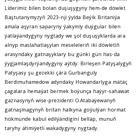
Liderimiz bilen bolan duşuşygyny hem-de döwlet
Baştutanymyzyň 2023-nji ýylda Beýik Britaniýa
amala aşyran saparyny ýakymly duýgular bilen
ýatlaýandygyny nygtady we şol duşuşyklarda ara
alnyp maslahatlaşylan meseleleriň iki döwletiň
arasyndaky gatnaşyklary bu günki gün has-da
ýygjamlaşdyrýandygyny aýtdy. Birleşen Patyşalygyň
Patyşasy şu gezekki çärä Gurbanguly
Berdimuhamedow adyndaky Howandarlyga mätäç
çagalara hemaýat bermek boýunça haýyr-sahawat
gaznasynyň wise-prezidenti O.Atabaýewanyň
gatnaşmagynyň britan halkyna goýulýan hormat
hökmünde kabul edilýändigini belläp, munuň
taryhy ähmiýetli wakadygyny nygtady.