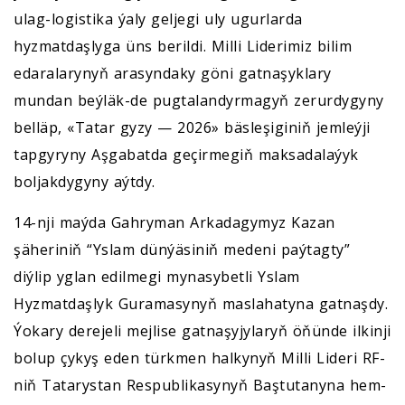
ulag-logistika ýaly geljegi uly ugurlarda
hyzmatdaşlyga üns berildi. Milli Liderimiz bilim
edaralarynyň arasyndaky göni gatnaşyklary
mundan beýläk-de pugtalandyrmagyň zerurdygyny
belläp, «Tatar gyzy — 2026» bäsleşiginiň jemleýji
tapgyryny Aşgabatda geçirmegiň maksadalaýyk
boljakdygyny aýtdy.
14-nji maýda Gahryman Arkadagymyz Kazan
şäheriniň “Yslam dünýäsiniň medeni paýtagty”
diýlip yglan edilmegi mynasybetli Yslam
Hyzmatdaşlyk Guramasynyň maslahatyna gatnaşdy.
Ýokary derejeli mejlise gatnaşyjylaryň öňünde ilkinji
bolup çykyş eden türkmen halkynyň Milli Lideri RF-
niň Tatarystan Respublikasynyň Baştutanyna hem-