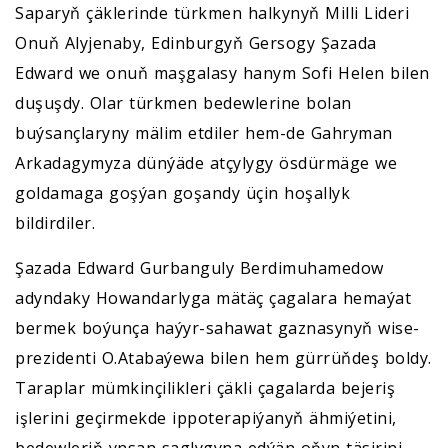
Saparyň çäklerinde türkmen halkynyň Milli Lideri
Onuň Alyjenaby, Edinburgyň Gersogy Şazada
Edward we onuň maşgalasy hanym Sofi Helen bilen
duşuşdy. Olar türkmen bedewlerine bolan
buýsançlaryny mälim etdiler hem-de Gahryman
Arkadagymyza dünýäde atçylygy ösdürmäge we
goldamaga goşýan goşandy üçin hoşallyk
bildirdiler.
Şazada Edward Gurbanguly Berdimuhamedow
adyndaky Howandarlyga mätäç çagalara hemaýat
bermek boýunça haýyr-sahawat gaznasynyň wise-
prezidenti O.Atabaýewa bilen hem gürrüňdeş boldy.
Taraplar mümkinçilikleri çäkli çagalarda bejeriş
işlerini geçirmekde ippoterapiýanyň ähmiýetini,