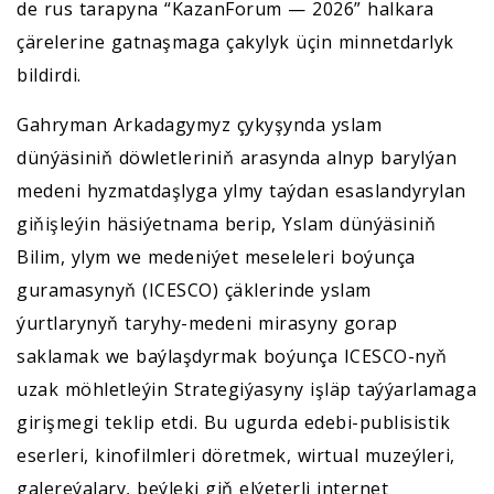
de rus tarapyna “KazanForum — 2026” halkara
çärelerine gatnaşmaga çakylyk üçin minnetdarlyk
bildirdi.
Gahryman Arkadagymyz çykyşynda yslam
dünýäsiniň döwletleriniň arasynda alnyp barylýan
medeni hyzmatdaşlyga ylmy taýdan esaslandyrylan
giňişleýin häsiýetnama berip, Yslam dünýäsiniň
Bilim, ylym we medeniýet meseleleri boýunça
guramasynyň (ICESCO) çäklerinde yslam
ýurtlarynyň taryhy-medeni mirasyny gorap
saklamak we baýlaşdyrmak boýunça ICESCO-nyň
uzak möhletleýin Strategiýasyny işläp taýýarlamaga
girişmegi teklip etdi. Bu ugurda edebi-publisistik
eserleri, kinofilmleri döretmek, wirtual muzeýleri,
galereýalary, beýleki giň elýeterli internet