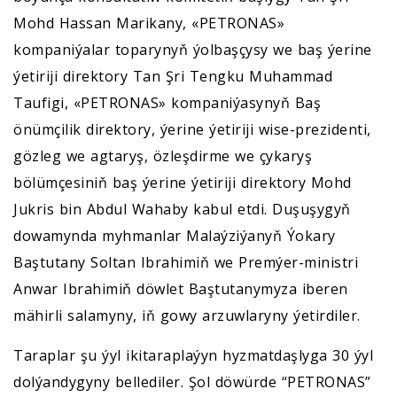
Mohd Hassan Marikany, «PETRONAS»
kompaniýalar toparynyň ýolbaşçysy we baş ýerine
ýetiriji direktory Tan Şri Tengku Muhammad
Taufigi, «PETRONAS» kompaniýasynyň Baş
önümçilik direktory, ýerine ýetiriji wise-prezidenti,
gözleg we agtaryş, özleşdirme we çykaryş
bölümçesiniň baş ýerine ýetiriji direktory Mohd
Jukris bin Abdul Wahaby kabul etdi. Duşuşygyň
dowamynda myhmanlar Malaýziýanyň Ýokary
Baştutany Soltan Ibrahimiň we Premýer-ministri
Anwar Ibrahimiň döwlet Baştutanymyza iberen
mähirli salamyny, iň gowy arzuwlaryny ýetirdiler.
Taraplar şu ýyl ikitaraplaýyn hyzmatdaşlyga 30 ýyl
dolýandygyny bellediler. Şol döwürde “PETRONAS”