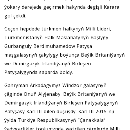
ýokary derejede geçirmek hakynda degişli Karara
gol çekdi.
Geçen hepdede türkmen halkynyň Milli Lideri,
Türkmenistanyň Halk Maslahatynyň Başlygy
Gurbanguly Berdimuhamedow Patyşa
maşgalasynyň çakylygy boýunça Beýik Britaniýanyň
we Demirgazyk Irlandiýanyň Birleşen
Patyşalygynda saparda boldy.
Gahryman Arkadagymyz Windzor galasynyň
çäginde Onuň Alyjenaby, Beýik Britaniýanyň we
Demirgazyk Irlandiýanyň Birleşen Patyşalygynyň
Patyşasy Karl III bilen duşuşdy. Karl III 2015-nji
ýylda Türkiýe Respublikasynyň “Çanakkala”
ýadygärlikler toplumynda geçirilen çärelerde Milli