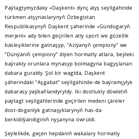
Paýtagtymyzdaky «Daşkent» dynç alyş seýilgähinde
türkmen atşynaslarynyň Özbegistan
Respublikasynyň Daşkent şäherinde «Gündogaryň
merjeni» ady bilen geçirilen atly sport we gözellik
bäsleşiklerine gatnaşyp, “Aziýanyň çempiony” we
“Dünýäniň çempiony” diýen hormatly atlara, beýleki
baýrakly orunlara mynasyp bolmagyna bagyşlanan
dabara guraldy. Şol bir wagtda, Daşkent
şäherindäki “Aşgabat” seýilgähinde-de baýramçylyk
dabarasy ýaýbaňlandyryldy. Iki dostlukly döwletiň
paýtagt seýilgählerinde geçirilen medeni çäreler
dost-doganlyk gatnaşyklarynyň has-da
berkidilýändiginiň nyşanyna öwrüldi.
Şeýlelikde, geçen hepdäniň wakalary hormatly