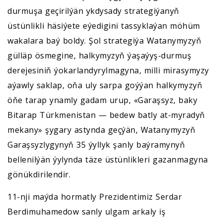
durmuşa geçirilýän ykdysady strategiýanyň
üstünlikli häsiýete eýedigini tassyklaýan möhüm
wakalara baý boldy. Şol strategiýa Watanymyzyň
gülläp ösmegine, halkymyzyň ýaşaýyş-durmuş
derejesiniň ýokarlandyrylmagyna, milli mirasymyzy
aýawly saklap, oňa uly sarpa goýýan halkymyzyň
öňe tarap ynamly gadam urup, «Garaşsyz, baky
Bitarap Türkmenistan — bedew batly at-myradyň
mekany» şygary astynda geçýän, Watanymyzyň
Garaşsyzlygynyň 35 ýyllyk şanly baýramynyň
bellenilýän ýylynda täze üstünlikleri gazanmagyna
gönükdirilendir.
11-nji maýda hormatly Prezidentimiz Serdar
Berdimuhamedow sanly ulgam arkaly iş