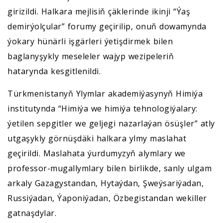
girizildi. Halkara mejlisiň çäklerinde ikinji “Ýaş
demirýolçular” forumy geçirilip, onuň dowamynda
ýokary hünärli işgärleri ýetişdirmek bilen
baglanyşykly meseleler wajyp wezipeleriň
hatarynda kesgitlenildi.
Türkmenistanyň Ylymlar akademiýasynyň Himiýa
institutynda “Himiýa we himiýa tehnologiýalary:
ýetilen sepgitler we geljegi nazarlaýan ösüşler” atly
utgaşykly görnüşdäki halkara ylmy maslahat
geçirildi. Maslahata ýurdumyzyň alymlary we
professor-mugallymlary bilen birlikde, sanly ulgam
arkaly Gazagystandan, Hytaýdan, Şweýsariýadan,
Russiýadan, Ýaponiýadan, Özbegistandan wekiller
gatnaşdylar.