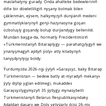
maslahatyny gurady. Onda ahalteke bedewleriniň
diňe bir döwletliligiň nyşany bolmak bilen
çäklenmän, eýsem, halkymyzyň dünýäniň medeni
gymmatlyklarynyň genji-hazynasyna goşan
özboluşly goşandy bolup durýandygy bellenildi.
Mundan başga-da, hormatly Prezidentimiziň
«Türkmenistanyň Bitaraplygy — parahatçylygyň we
ynanyşmagyň aýdyň ýoly» atly kitabynyň
tanyşdyrylyşy boldy.
Ýurdumyzda 2026-njy ýylyň «Garaşsyz, baky Bitarap
Türkmenistan — bedew batly at-myradyň mekany»
ýyly diýlip yglan edilmegi, mukaddes
Garaşsyzlygymyzyň 35 ýyllygy mynasybetli
Türkmenistanyň Belarus Respublikasyndaky
Adatdan daşary we Doly ygtyýarly ilçisi 26-njy