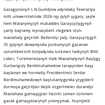
Gazagystanyň L.N.Gumilýow adyndaky Ýewraziýa
milli uniwersitetinde 2026-njy ýylyň şygary, şeýle
hem Watanymyzyň mukaddes Garaşsyzlygynyň
şanly baýramy mynasybetli «tegelek stol»
maslahaty geçirildi. Bellenilişi ýaly, Garaşsyzlygyň
35 ýylynyň dowamynda ýurdumyzyň gazanan
üstünlikleriniň binýadynda türkmen halkynyň Milli
Lideri, Türkmenistanyň Halk Maslahatynyň Başlygy
Gurbanguly Berdimuhamedow tarapyndan başy
başlanan we hormatly Prezidentimiz Serdar
Berdimuhamedowyň baştutanlygynda yzygiderli
durmuşa geçirilýän beýik özgertmeler durandyr.
Maslahata gatnaşyjylar häzirki zaman türkmen-
gazak gatnaşyklarynyň ynanyşmak, hoşniýetli