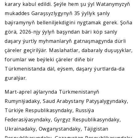
karary kabul edildi. Şeýle hem şu ýyl Watanymyzyň
mukaddes Garaşsyzlygynyň 35 ýyllyk şanly
baýramynyň belleniljekdigini nygtamak gerek. Şoňa
görä, 2026-njy ýylyň başyndan bäri köp sanly
daşary ýurtly myhmanlaryň gatnaşmagynda dürli
çäreler geçirilýär. Maslahatlar, dabaraly duşuşyklar,
forumlar we beýleki çäreler diňe bir
Türkmenistanda däl, eýsem, daşary ýurtlarda-da
guralýar.
Mart-aprel aýlarynda Türkmenistanyň
Rumyniýadaky, Saud Arabystany Patyşalygyndaky,
Türkiýe Respublikasyndaky, Russiýa
Federasiýasyndaky, Gyrgyz Respublikasyndaky,
Ukrainadaky, Owganystandaky, Täjigistan