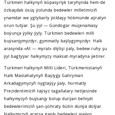
Türkmen halkynyň köpasyrlyk taryhynda hem-de
özbaşdak ösüş ýolunda bedewler milletimiziň
ynamdar we ygtybarly ýoldaşy hökmünde aýratyn
orun tutýar. Şu ýyl — Gündogar müçenamasy
boýunça ýylky ýyly. Türkmen bedewleri milli
buýsanjymyzdyr, gymmatly baýlygymyzdyr. Halk
arasynda «At — myrat» diýlişi ýaly, bedew ruhy şu
ýyl bagtyýar halkymyzy maksat-myradyna ýetirer.
Türkmen halkynyň Milli Lideri, Türkmenistanyň
Halk Maslahatynyň Başlygy Gahryman
Arkadagymyzyň nygtaýşy ýaly, hormatly
Prezidentimiziň taýsyz tagallalary netijesinde
halkymyzyň buýsanjy bolup durýan behişdi
bedewlerimiziň şan-şöhraty bütin dünýä dolýar.
Halkymyzyň arassa ganly bedewleri ajaýyp