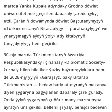
martda Ýanka Kupala adyndaky Grodno döwlet
uniwersitetinde geçirilen dabaraly çärede çykyş
etdi. Çäräniň dowamynda döwlet Baştutanymyzyň
«Türkmenistanyň Bitaraplygy — parahatçylygyň we
ynanyşmagyň aýdyň ýoly» atly kitabynyň
tanyşdyrylyşy hem geçirildi.
30-njy martda Türkmenistanyň Awstriýa
Respublikasyndaky ilçihanasy «Diplomatic Society»
žurnaly bilen bilelikde ýazky baýramçylyklara hem-
de 2026-njy ýylyň «Garaşsyz, baky Bitarap
Türkmenistan — bedew batly at-myradyň mekany»
diýen şygaryna bagyşlanan dabaraly çäre gurady.
Onda ýylyň şygarynyň çuňňur many-mazmunyna
aýratyn üns çekildi. Bellenilişi ýaly, behişdi bedewiň