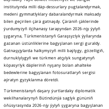
institutynda milli däp-dessurlary pugtalandyrmak,
medeni gymmatlyklary dabaralandyrmak maksady
bilen geçirilen çärä gatnaşdy. Çäräniň çäklerinde
ýurdumyzyň ilçihanasy tarapyndan 2026-njy ýylyň
şygaryna, Türkmenistanyň Garaşsyzlyk ýyllarynda
gazanan üstünliklerine bagyşlanan sergi guraldy.
Gatnaşyjylarda halkymyzyň milli baýlygy, gözelligiň,
durnuklylygyň we türkmen atçylyk sungatynyň
köpasyrlyk däpleriniň nyşany bolan ahalteke
bedewlerine bagyşlanan fotosuratlaryň sergisi
aýratyn gyzyklanma döretdi.
Türkmenistanyň daşary ýurtlardaky diplomatik
wekilhanalarynyň Bütindünýä saglyk gününiň
öňüsyrasynda 2026-njy ýylyň şygaryna bagyşlanan