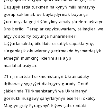
Duşuşyklarda türkmen halkynyň milli mirasyny
gorap saklamak we baýlaşdyrmak boýunça
ýurdumyzda geçirilýän ylmy-amaly çärelere aýratyn
üns berildi. Taraplar çapyksuwarlary, tälimçileri we
atçylyk sporty boýunça hünärmenleri
taýýarlamakda, bilelikde ussatlyk sapaklaryny,
türgenleşik okuwlaryny geçirmekde hyzmatdaşlyk
etmegiň mümkinçiliklerini ara alyp
maslahatlaşdylar.
21-nji martda Türkmenistanyň Ukrainadaky
ilçihanasy şygryýet dialogyny gurady. Onuň
çäklerinde Türkmenistanyň we Ukrainanyň
görnükli nusgawy şahyrlarynyň eserleri okaldy.
Magtymguly Pyragynyň Kiýew şäherindäki