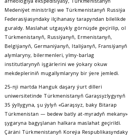
arheologiýa ekspedisiýasy, Türkmenistanyň
Medeniýet ministrligi we Türkmenistanyň Russiýa
Federasiýasyndaky ilçihanasy tarapyndan bilelikde
guraldy. Maslahat utgaşykly görnüşde geçirilip, ol
Türkmenistanyň, Russiýanyň, Ermenistanyň,
Belgiýanyň, Germaniýanyň, Italiýanyň, Fransiýanyň
alymlaryny, bilermenleri, ylmy-barlag
institutlarynyň işgärlerini we ýokary okuw
mekdepleriniň mugallymlaryny bir ýere jemledi.
25-nji martda Hanguk daşary ýurt dilleri
uniwersitetinde Türkmenistanyň Garaşsyzlygynyň
35 ýyllygyna, şu ýylyň «Garaşsyz, baky Bitarap
Türkmenistan — bedew batly at-myradyň mekany»
şygaryna bagyşlanan halkara maslahat geçirildi.
Çäräni Türkmenistanyň Koreýa Respublikasyndaky