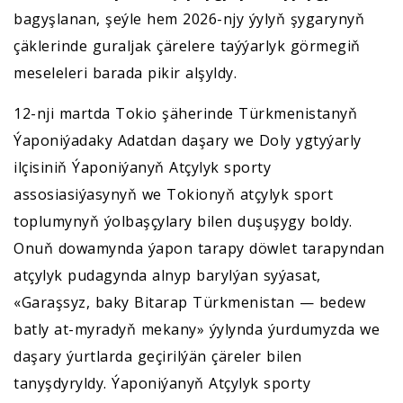
bagyşlanan, şeýle hem 2026-njy ýylyň şygarynyň
çäklerinde guraljak çärelere taýýarlyk görmegiň
meseleleri barada pikir alşyldy.
12-nji martda Tokio şäherinde Türkmenistanyň
Ýaponiýadaky Adatdan daşary we Doly ygtyýarly
ilçisiniň Ýaponiýanyň Atçylyk sporty
assosiasiýasynyň we Tokionyň atçylyk sport
toplumynyň ýolbaşçylary bilen duşuşygy boldy.
Onuň dowamynda ýapon tarapy döwlet tarapyndan
atçylyk pudagynda alnyp barylýan syýasat,
«Garaşsyz, baky Bitarap Türkmenistan — bedew
batly at-myradyň mekany» ýylynda ýurdumyzda we
daşary ýurtlarda geçirilýän çäreler bilen
tanyşdyryldy. Ýaponiýanyň Atçylyk sporty