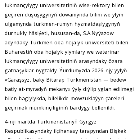
lukmançylygy uniwersitetiniň wise-rektory bilen
geçiren duşuşygynyň dowamynda bilim we ylym
ulgamynda türkmen-rumyn hyzmatdaşlygynyň
durnukly häsiýeti, hususan-da, S.A.Nyýazow
adyndaky Türkmen oba hojalyk uniwersiteti bilen
Buharestiň oba hojalyk ylymlary we weterinar
lukmançylygy uniwersitetiniň arasyndaky özara
gatnaşyklar nygtaldy. Ýurdumyzda 2026-njy ýylyň
«Garaşsyz, baky Bitarap Türkmenistan — bedew
batly at-myradyň mekany» ýyly diýlip yglan edilmegi
bilen baglylykda, bilelikde mowzuklaýyn çäreleri
geçirmek mümkinçiliginiň bardygy bellenildi.
4-nji martda Türkmenistanyň Gyrgyz
Respublikasyndaky ilçihanasy tarapyndan Bişkek