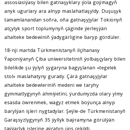
assosiasiýasy bilen gatnaşyklary ýola goýmagyň
anyk ugurlary ara alnyp maslahatlaşyldy. Duşuşyk
tamamlanandan soňra, oňa gatnaşyjylar Tokionyň
atçylyk sport toplumynyň çäginde ýerleşýän
ahalteke bedewiniň ýadygärligine baryp gördüler.
18-nji martda Türkmenistanyň ilçihanasy
Ýaponiýanyň Çiba uniwersitetiniň ýolbaşçylary bilen
bilelikde şu ýylyň şygaryna bagyşlanan «tegelek
stol» maslahatyny gurady. Çärä gatnaşyjylar
ahalteke bedewleriniň medeni we taryhy
gymmatlygynyň ähmiýetini, ýurdumyzda olary ylmy
esasda öwrenmek, wagyz etmek boýunça alnyp
barylýan işleri nygtadylar. Şeýle-de Türkmenistanyň
Garaşsyzlygynyň 35 ýyllyk baýramyna görülýän
taýýarlyk işlerine aýratyn üns çekildi.