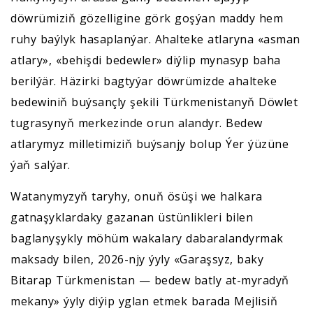
döwrümiziň gözelligine görk goşýan maddy hem
ruhy baýlyk hasaplanýar. Ahalteke atlaryna «asman
atlary», «behişdi bedewler» diýlip mynasyp baha
berilýär. Häzirki bagtyýar döwrümizde ahalteke
bedewiniň buýsançly şekili Türkmenistanyň Döwlet
tugrasynyň merkezinde orun alandyr. Bedew
atlarymyz milletimiziň buýsanjy bolup Ýer ýüzüne
ýaň salýar.
Watanymyzyň taryhy, onuň ösüşi we halkara
gatnaşyklardaky gazanan üstünlikleri bilen
baglanyşykly möhüm wakalary dabaralandyrmak
maksady bilen, 2026-njy ýyly «Garaşsyz, baky
Bitarap Türkmenistan — bedew batly at-myradyň
mekany» ýyly diýip yglan etmek barada Mejlisiň