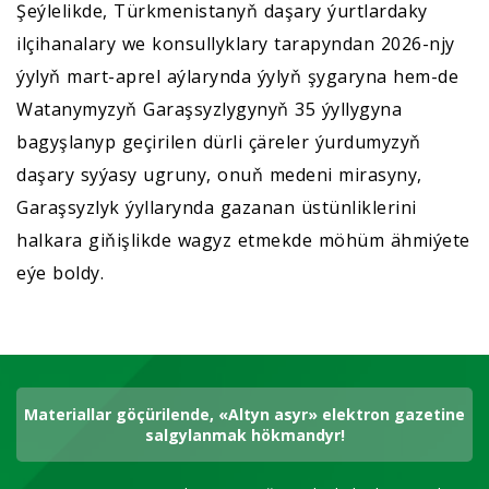
Şeýlelikde, Türkmenistanyň daşary ýurtlardaky
ilçihanalary we konsullyklary tarapyndan 2026-njy
ýylyň mart-aprel aýlarynda ýylyň şygaryna hem-de
Watanymyzyň Garaşsyzlygynyň 35 ýyllygyna
bagyşlanyp geçirilen dürli çäreler ýurdumyzyň
daşary syýasy ugruny, onuň medeni mirasyny,
Garaşsyzlyk ýyllarynda gazanan üstünliklerini
halkara giňişlikde wagyz etmekde möhüm ähmiýete
eýe boldy.
Materiallar göçürilende, «Altyn asyr» elektron gazetine
salgylanmak hökmandyr!