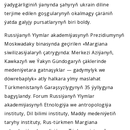
ýadygärliginiň ýanynda şahyryň ukrain diline
terjime edilen goşgularynyň okalmagy çäräniň
ýatda galyjy pursatlarynyň biri boldy.
Russiýanyň Ylymlar akademiýasynyň Prezidiumynyň
Moskwadaky binasynda geçirilen «Margiana
siwilizasiýalaryň çatrygynda: Merkezi Aziýanyň,
Kawkazyň we Ýakyn Gündogaryň çäklerinde
medeniýetara gatnaşyklar — gadymylyk we
döwrebaplyk» atly halkara ylmy maslahat
Türkmenistanyň Garaşsyzlygynyň 35 ýyllygyna
bagyşlandy. Forum Russiýanyň Ylymlar
akademiýasynyň Etnologiýa we antropologiýa
instituty, Dil bilimi instituty, Maddy medeniýetiň
taryhy instituty, Rus-türkmen Margiana