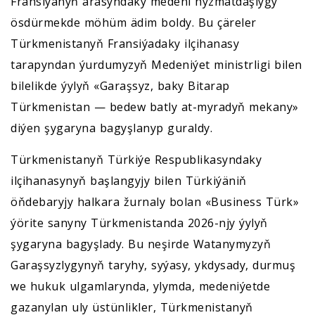
Fransiýanyň arasyndaky medeni hyzmatdaşlygy
ösdürmekde möhüm ädim boldy. Bu çäreler
Türkmenistanyň Fransiýadaky ilçihanasy
tarapyndan ýurdumyzyň Medeniýet ministrligi bilen
bilelikde ýylyň «Garaşsyz, baky Bitarap
Türkmenistan — bedew batly at-myradyň mekany»
diýen şygaryna bagyşlanyp guraldy.
Türkmenistanyň Türkiýe Respublikasyndaky
ilçihanasynyň başlangyjy bilen Türkiýäniň
öňdebaryjy halkara žurnaly bolan «Business Türk»
ýörite sanyny Türkmenistanda 2026-njy ýylyň
şygaryna bagyşlady. Bu neşirde Watanymyzyň
Garaşsyzlygynyň taryhy, syýasy, ykdysady, durmuş
we hukuk ulgamlarynda, ylymda, medeniýetde
gazanylan uly üstünlikler, Türkmenistanyň