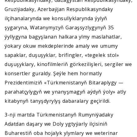
Respublikasyndaky, Gazagystan Respublikasyndaky,
Gruziýadaky, Azerbaýjan Respublikasyndaky
ilçihanalarynda we konsullyklarynda ýylyň
şygaryna, Watanymyzyň Garaşsyzlygynyň 35
ýyllygyna bagyşlanan halkara ylmy maslahatlar,
ýokary okuw mekdeplerinde amaly we umumy
sapaklar, duşuşyklar, brifingler, «tegelek stol»
duşuşyklary, kinofilmleriň görkezilişleri, sergiler we
konsertler guraldy. Şeýle hem hormatly
Prezidentimiziň «Türkmenistanyň Bitaraplygy —
parahatçylygyň we ynanyşmagyň aýdyň ýoly» atly
kitabynyň tanyşdyrylyş dabaralary geçirildi.
3-nji martda Türkmenistanyň Rumyniýadaky
Adatdan daşary we Doly ygtyýarly ilçisiniň
Buharestiň oba hojalyk ylymlary we weterinar