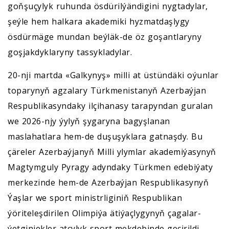
goňşuçylyk ruhunda ösdürilýändigini nygtadylar,
şeýle hem halkara akademiki hyzmatdaşlygy
ösdürmäge mundan beýläk-de öz goşantlaryny
goşjakdyklaryny tassykladylar.
20-nji martda «Galkynyş» milli at üstündäki oýunlar
toparynyň agzalary Türkmenistanyň Azerbaýjan
Respublikasyndaky ilçihanasy tarapyndan guralan
we 2026-njy ýylyň şygaryna bagyşlanan
maslahatlara hem-de duşuşyklara gatnaşdy. Bu
çäreler Azerbaýjanyň Milli ylymlar akademiýasynyň
Magtymguly Pyragy adyndaky Türkmen edebiýaty
merkezinde hem-de Azerbaýjan Respublikasynyň
Ýaşlar we sport ministrliginiň Respublikan
ýöriteleşdirilen Olimpiýa ätiýaçlygynyň çagalar-
ýetginjekler atçylyk sport mekdebinde geçirildi.