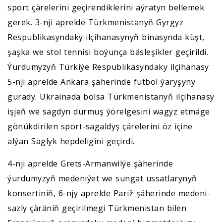
sport çärelerini geçirendiklerini aýratyn bellemek
gerek. 3-nji aprelde Türkmenistanyň Gyrgyz
Respublikasyndaky ilçihanasynyň binasynda küşt,
şaşka we stol tennisi boýunça bäsleşikler geçirildi.
Ýurdumyzyň Türkiýe Respublikasyndaky ilçihanasy
5-nji aprelde Ankara şäherinde futbol ýaryşyny
gurady. Ukrainada bolsa Türkmenistanyň ilçihanasy
işjeň we sagdyn durmuş ýörelgesini wagyz etmäge
gönükdirilen sport-sagaldyş çärelerini öz içine
alýan Saglyk hepdeligini geçirdi.
4-nji aprelde Grets-Armanwilýe şäherinde
ýurdumyzyň medeniýet we sungat ussatlarynyň
konsertiniň, 6-njy aprelde Pariž şäherinde medeni-
sazly çäräniň geçirilmegi Türkmenistan bilen