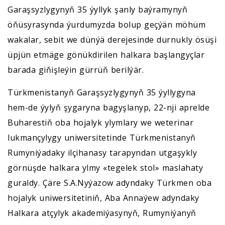
Garaşsyzlygynyň 35 ýyllyk şanly baýramynyň
öňüsyrasynda ýurdumyzda bolup geçýän möhüm
wakalar, sebit we dünýä derejesinde durnukly ösüşi
üpjün etmäge gönükdirilen halkara başlangyçlar
barada giňişleýin gürrüň berilýär.
Türkmenistanyň Garaşsyzlygynyň 35 ýyllygyna
hem-de ýylyň şygaryna bagyşlanyp, 22-nji aprelde
Buharestiň oba hojalyk ylymlary we weterinar
lukmançylygy uniwersitetinde Türkmenistanyň
Rumyniýadaky ilçihanasy tarapyndan utgaşykly
görnüşde halkara ylmy «tegelek stol» maslahaty
guraldy. Çäre S.A.Nyýazow adyndaky Türkmen oba
hojalyk uniwersitetiniň, Aba Annaýew adyndaky
Halkara atçylyk akademiýasynyň, Rumyniýanyň