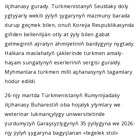
ilçihanasy gurady. Türkmenistanyň Seuldaky doly
ygtyýarly wekili ýylyň şygarynyň mazmuny barada
durup geçmek bilen, onuň Koreýa Respublikasynda
giňden bellenilýän otly at ýyly bilen gabat
gelmeginiň aýratyn ähmiýetiniň bardygyny nygtady.
Halkara maslahatyň çäklerinde türkmen amaly-
haşam sungatynyň eserleriniň sergisi guraldy.
Myhmanlara türkmen milli aşhanasynyň tagamlary
hödür edildi.
26-njy martda Türkmenistanyň Rumyniýadaky
ilçihanasy Buharestiň oba hojalyk ylymlary we
weterinar lukmançylygy uniwersitetinde
ýurdumyzyň Garaşsyzlygynyň 35 ýyllygyna we 2026-
njy ýylyň şygaryna bagyşlanan «tegelek stol»