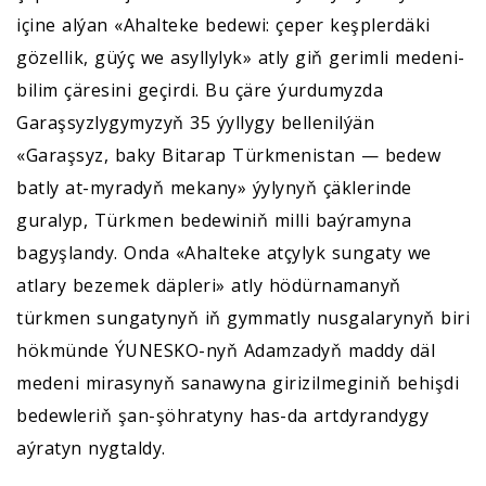
içine alýan «Ahalteke bedewi: çeper keşplerdäki
gözellik, güýç we asyllylyk» atly giň gerimli medeni-
bilim çäresini geçirdi. Bu çäre ýurdumyzda
Garaşsyzlygymyzyň 35 ýyllygy bellenilýän
«Garaşsyz, baky Bitarap Türkmenistan — bedew
batly at-myradyň mekany» ýylynyň çäklerinde
guralyp, Türkmen bedewiniň milli baýramyna
bagyşlandy. Onda «Ahalteke atçylyk sungaty we
atlary bezemek däpleri» atly hödürnamanyň
türkmen sungatynyň iň gymmatly nusgalarynyň biri
hökmünde ÝUNESKO-nyň Adamzadyň maddy däl
medeni mirasynyň sanawyna girizilmeginiň behişdi
bedewleriň şan-şöhratyny has-da artdyrandygy
aýratyn nygtaldy.