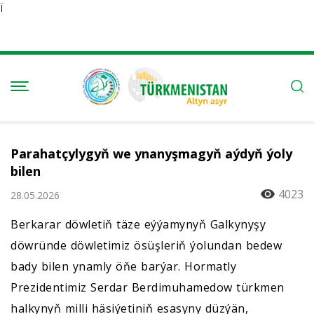
Ï
Parahatçylygyň we ynanyşmagyň aýdyň ýoly
bilen
4023
28.05.2026
Berkarar döwletiň täze eýýamynyň Galkynyşy
döwründe döwletimiz ösüşleriň ýolundan bedew
bady bilen ynamly öňe barýar. Hormatly
Prezidentimiz Serdar Berdimuhamedow türkmen
halkynyň milli häsiýetiniň esasyny düzýän,