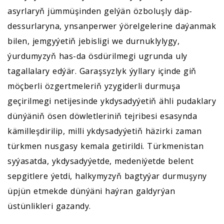
asyrlaryň jümmüşinden gelýän özboluşly däp-
dessurlaryna, ynsanperwer ýörelgelerine daýanmak
bilen, jemgyýetiň jebisligi we durnuklylygy,
ýurdumyzyň has-da ösdürilmegi ugrunda uly
tagallalary edýär. Garaşsyzlyk ýyllary içinde giň
möçberli özgertmeleriň yzygiderli durmuşa
geçirilmegi netijesinde ykdysadyýetiň ähli pudaklary
dünýäniň ösen döwletleriniň tejribesi esasynda
kämilleşdirilip, milli ykdysadyýetiň häzirki zaman
türkmen nusgasy kemala getirildi. Türkmenistan
syýasatda, ykdysadyýetde, medeniýetde belent
sepgitlere ýetdi, halkymyzyň bagtyýar durmuşyny
üpjün etmekde dünýäni haýran galdyrýan
üstünlikleri gazandy.