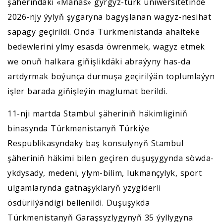
şäherindäki «Manas» gyrgyz-türk uniwersitetinde
2026-njy ýylyň şygaryna bagyşlanan wagyz-nesihat
sapagy geçirildi. Onda Türkmenistanda ahalteke
bedewlerini ylmy esasda öwrenmek, wagyz etmek
we onuň halkara giňişlikdäki abraýyny has-da
artdyrmak boýunça durmuşa geçirilýän toplumlaýyn
işler barada giňişleýin maglumat berildi.
11-nji martda Stambul şäheriniň häkimliginiň
binasynda Türkmenistanyň Türkiýe
Respublikasyndaky baş konsulynyň Stambul
şäheriniň häkimi bilen geçiren duşuşygynda söwda-
ykdysady, medeni, ylym-bilim, lukmançylyk, sport
ulgamlarynda gatnaşyklaryň yzygiderli
ösdürilýändigi bellenildi. Duşuşykda
Türkmenistanyň Garaşsyzlygynyň 35 ýyllygyna