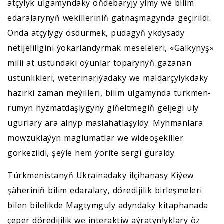
atçylyk ulgamyndaky öňdebaryjy ylmy we bilim
edaralarynyň wekilleriniň gatnaşmagynda geçirildi.
Onda atçylygy ösdürmek, pudagyň ykdysady
netijeliligini ýokarlandyrmak meseleleri, «Galkynyş»
milli at üstündäki oýunlar toparynyň gazanan
üstünlikleri, weterinariýadaky we maldarçylykdaky
häzirki zaman meýilleri, bilim ulgamynda türkmen-
rumyn hyzmatdaşlygyny giňeltmegiň geljegi uly
ugurlary ara alnyp maslahatlaşyldy. Myhmanlara
mowzuklaýyn maglumatlar we wideoşekiller
görkezildi, şeýle hem ýörite sergi guraldy.
Türkmenistanyň Ukrainadaky ilçihanasy Kiýew
şäheriniň bilim edaralary, döredijilik birleşmeleri
bilen bilelikde Magtymguly adyndaky kitaphanada
çeper döredijilik we interaktiw aýratynlyklary öz