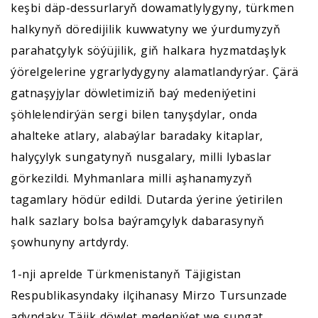
keşbi däp-dessurlaryň dowamatlylygyny, türkmen
halkynyň döredijilik kuwwatyny we ýurdumyzyň
parahatçylyk söýüjilik, giň halkara hyzmatdaşlyk
ýörelgelerine ygrarlydygyny alamatlandyrýar. Çärä
gatnaşyjylar döwletimiziň baý medeniýetini
şöhlelendirýän sergi bilen tanyşdylar, onda
ahalteke atlary, alabaýlar baradaky kitaplar,
halyçylyk sungatynyň nusgalary, milli lybaslar
görkezildi. Myhmanlara milli aşhanamyzyň
tagamlary hödür edildi. Dutarda ýerine ýetirilen
halk sazlary bolsa baýramçylyk dabarasynyň
şowhunyny artdyrdy.
1-nji aprelde Türkmenistanyň Täjigistan
Respublikasyndaky ilçihanasy Mirzo Tursunzade
adyndaky Täjik döwlet medeniýet we sungat