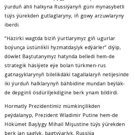
ýurduň ähli halkyna Russiýanyň güni mynasybetli
tüýs ýürekden gutlaglaryny, iň gowy arzuwlaryny
iberdi.
“Häzirki wagtda biziň ýurtlarymyz giň ugurlar
boýunça üstünlikli hyzmatdaşlyk edýärler” diýip,
döwlet Baştutanymyz hatynda belledi hem-de
strategik häsiýete eýe bolan türkmen-rus
gatnaşyklarynyň bilelikdäki tagallalaryň netijesinde
iki ýurduň halklarynyň bähbidine mundan beýläk-
de depginli ösdüriljekdigine berk ynam bildirdi.
Hormatly Prezidentimiz mümkinçilikden
peýdalanyp, Prezident Wladimir Putine hem-de
Hökümet Başlygy Mihail Mişustine tüýs ýürekden
berk jan saglyk, bagtyýarlyk, Russiýa