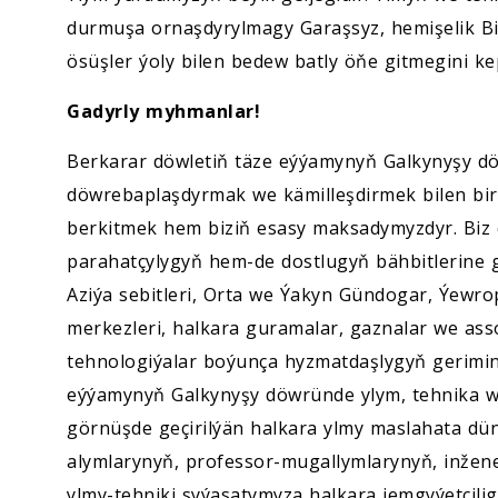
durmuşa ornaşdyrylmagy Garaşsyz, hemişelik Bi
ösüşler ýoly bilen bedew batly öňe gitmegini kep
Gadyrly myhmanlar!
Berkarar döwletiň täze eýýamynyň Galkynyşy 
döwrebaplaşdyrmak we kämilleşdirmek bilen birl
berkitmek hem biziň esasy maksadymyzdyr. Biz 
parahatçylygyň hem-de dostlugyň bähbitlerine
Aziýa sebitleri, Orta we Ýakyn Gündogar, Ýewro
merkezleri, halkara guramalar, gaznalar we asso
tehnologiýalar boýunça hyzmatdaşlygyň gerimini 
eýýamynyň Galkynyşy döwründe ylym, tehnika we
görnüşde geçirilýän halkara ylmy maslahata dün
alymlarynyň, professor-mugallymlarynyň, inžen
ylmy-tehniki syýasatymyza halkara jemgyýetçil