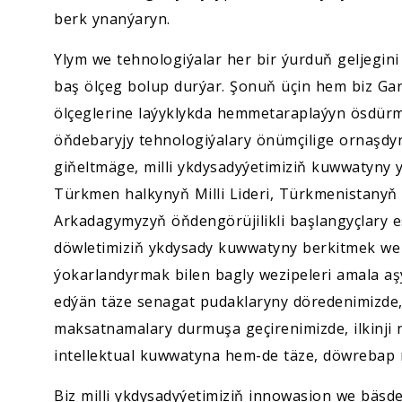
berk ynanýaryn.
Ylym we tehnologiýalar her bir ýurduň geljegin
baş ölçeg bolup durýar. Şonuň üçin hem biz G
ölçeglerine laýyklykda hemmetaraplaýyn ösdür
öňdebaryjy tehnologiýalary önümçilige ornaşdyr
giňeltmäge, milli ykdysadyýetimiziň kuwwatyny y
Türkmen halkynyň Milli Lideri, Türkmenistany
Arkadagymyzyň öňdengörüjilikli başlangyçlary e
döwletimiziň ykdysady kuwwatyny berkitmek we 
ýokarlandyrmak bilen bagly wezipeleri amala a
edýän täze senagat pudaklaryny döredenimizde, se
maksatnamalary durmuşa geçirenimizde, ilkinji 
intellektual kuwwatyna hem-de täze, döwrebap 
Biz milli ykdysadyýetimiziň innowasion we bäsde