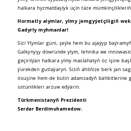
halkara hyzmatdaşlyk üçin täze mümkinçilikleri
Hormatly alymlar, ylmy jemgyýetçiligiň weki
Gadyrly myhmanlar!
Sizi Ylymlar güni, şeýle hem bu ajaýyp baýram
Galkynyşy döwründe ylym, tehnika we innowasio
geçirilýän halkara ylmy maslahatyň öz işine ba
ýürekden gutlaýaryn. Siziň ähliňize berk jan 
ösüşine hem-de bütin adamzadyň bähbitlerine gön
üstünlikleri arzuw edýärin.
Türkmenistanyň Prezidenti
Serdar Berdimuhamedow.