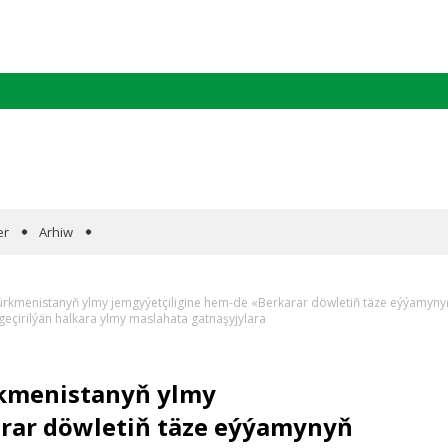
er
Arhiw
Türkmenistanyň ylmy jemgyýetçiligine hem-de «Berkarar döwletiň täze eýýamyny
geçirilýän halkara ylmy maslahata gatnaşyjylara
rkmenistanyň ylmy
arar döwletiň täze eýýamynyň