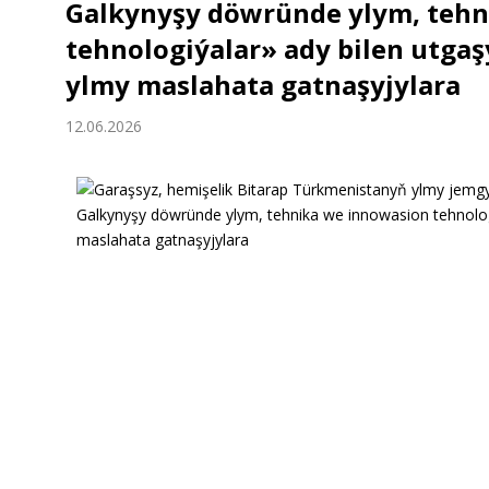
Galkynyşy döwründe ylym, tehn
Ykdysadyýet
tehnologiýalar» ady bilen utgaş
Jemgyýet
ylmy maslahata gatnaşyjylara
12.06.2026
Medeniýet
Ylym
Sport