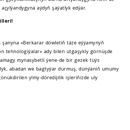
ň açylýandygyna aýdyň şaýatlyk edýär.
lleri!
yň şanyna «Berkarar döwletiň täze eýýamynyň
n tehnologiýalar» ady bilen utgaşykly görnüşde
şlamagy mynasybetli ýene-de bir gezek tüýs
saglyk, abadan we bagtyýar durmuş, dünýäniň umumy
ükdirilen ylmy-döredijilik işleriňizde uly