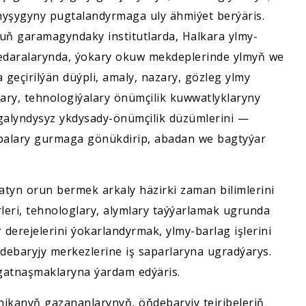
yşygyny pugtalandyrmaga uly ähmiýet berýäris.
ň garamagyndaky institutlarda, Halkara ylmy-
 edaralarynda, ýokary okuw mekdeplerinde ylmyň we
 geçirilýän düýpli, amaly, nazary, gözleg ylmy
alary, tehnologiýalary önümçilik kuwwatlyklaryny
galyndysyz ykdysady-önümçilik düzümlerini —
 obalary gurmaga gönükdirip, abadan we bagtyýar
yn orun bermek arkaly häzirki zaman bilimlerini
rleri, tehnologlary, alymlary taýýarlamak ugrunda
 derejelerini ýokarlandyrmak, ylmy-barlag işlerini
debaryjy merkezlerine iş saparlaryna ugradýarys.
gatnaşmaklaryna ýardam edýäris.
nikanyň gazananlarynyň, öňdebaryjy tejribeleriň