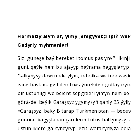
Hormatly alymlar, ylmy jemgyýetçiligiň weki
Gadyrly myhmanlar!
Sizi güneşe baý bereketli tomus paslynyň ilkinj
güni, şeýle hem bu ajaýyp baýrama bagyşlanyp 
Galkynyşy döwründe ylym, tehnika we innowasio
işine başlamagy bilen tüýs ýürekden gutlaýaryn
bir üstünligi we belent sepgitleri ylmyň hem-d
görä-de, beýik Garaşsyzlygymyzyň şanly 35 ýyll
«Garaşsyz, baky Bitarap Türkmenistan — bedew
gününe bagyşlanan çäreleriň tutuş halkymyzy, a
üstünliklere galkyndyryp, eziz Watanymyza bol