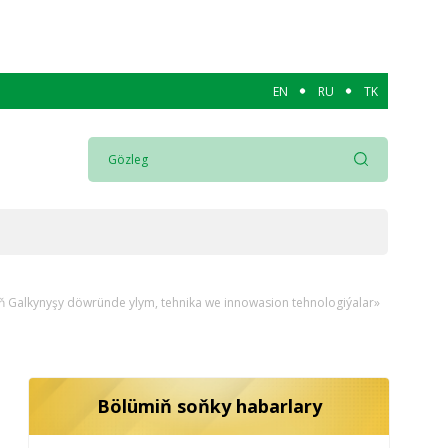
EN
RU
TK
ň Galkynyşy döwründe ylym, tehnika we innowasion tehnologiýalar»
Bölümiň soňky habarlary