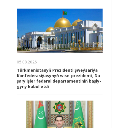
05.08.2026
Türk­me­nis­ta­nyň Prezidenti Şweý­sa­ri­ýa
Kon­fe­de­ra­si­ýa­sy­nyň wi­se-prezidenti, Da­
şa­ry iş­ler fe­de­ral de­par­ta­men­ti­niň baş­ly­
gy­ny ka­bul et­di