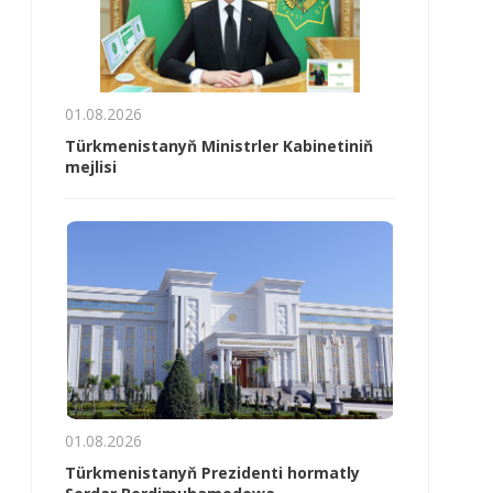
01.08.2026
Türkmenistanyň Ministrler Kabinetiniň
mejlisi
01.08.2026
Türkmenistanyň Prezidenti hormatly