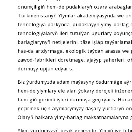
önümçiligiň hem-de pudaklaryň özara arabaglan
Türkmenistanyň Ylymlar akademiýasynda we onu
tehnologiýa parkynda, pudaklaýyn ylmy-barlag
tehnologiýalaryň ileri tutulýan ugurlary boýunça
barlaglarynyň netijelerini, täze işläp taýýarlam
has-da artdyrmaga, ekologik taýdan arassa we 
zawod-fabrikleri döretmäge, ajaýyp şäherleri,
durmuşy üpjün edýäris.
Biz ýurdumyzda adam maýasyny ösdürmäge aýrat
hem-de ylymlary ele alan ýokary derejeli inžene
hem giň gerimli işleri durmuşa geçirýäris. Hünär
geçirmek üçin alymlarymyzy daşary ýurtlaryň öň
Olaryň halkara ylmy-barlag maksatnamalaryna 
Ylym ýurdumyzyň beýik geljegidir. Ylmyň we teh