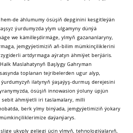
i hem-de ählumumy ösüşiň depginini kesgitleýän
araşsyz ýurdumyzda ylym ulgamyny dünýä
mäge we kämilleşdirmäge, ylmyň gazananlaryny,
maga, jemgyýetimiziň aň-bilim mümkinçiliklerini
zygiderli artdyrmaga aýratyn ähmiýet berýäris.
ň Halk Maslahatynyň Başlygy Gahryman
sasynda toplanan tejribelerden ugur alyp,
ýurdumyzyň ilatynyň ýaşaýyş-durmuş derejesini
şyranymyzda, ösüşiň innowasion ýoluny üpjün
bit ähmiýetli iri taslamalary, milli
nobatda, berk ylmy binýada, jemgyýetimiziň ýokary
mümkinçiliklerimize daýanýarys.
şlige ukyply geljegi üçin ylmyň, tehnologiýalaryň,