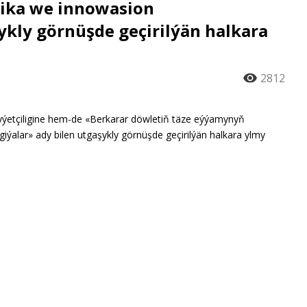
ika we innowasion
ykly görnüşde geçirilýän halkara
2812