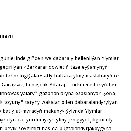
lleri!
i günlerinde giňden we dabaraly bellenilýän Ylymlar
geçirilýän «Berkarar döwletiň täze eýýamynyň
n tehnologiýalar» atly halkara ylmy maslahatyň öz
. Garaşsyz, hemişelik Bitarap Türkmenistanyň her
e innowasiýalaryň gazananlaryna esaslanýar. Şoňa
yk toýunyň taryhy wakalar bilen dabaralandyrylýan
 batly at-myradyň mekany» ýylynda Ylymlar
ýratyn-da, ýurdumyzyň ylmy jemgyýetçiligini uly
an beýik söýgimizi has-da pugtalandyrjakdygyna