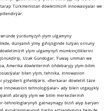
tarap Türkmenistan döwletimiziň innowasiýalar we
illendirýär.
döwründe ýurdumyzyň ylym ulgamyny
ikde, dünýäniň ylmy giňişliginde tutýan ornuny
döwletimiziň ylym ulgamynyň mümkinçiliklerini
 gönükdirip, Uzak Gündogar, Ýuwaş umman we
pa, Amerika döwletleriniň öňdebaryjy ylym-bilim
siasiýalar bilen ylym, tehnika, innowasion
yzygiderli giňeldýäris. «Berkarar döwletiň täze
 innowasion tehnologiýalar» ady bilen utgaşykly
ýäniň abraýly ylym we bilim merkezleriniň
er-tehnologlarynyň gatnaşmagy biziň alyp barýan
igiň gyzyklanmasynyň barha artýandygyna hem-de