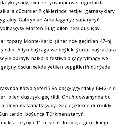
öwda-ykdysady, medeni-ynsanperwer ugurlarda
lkara düzümleriň çäklerinde netijeli gatnaşyklary
 nygtaldy. Gahryman Arkadagymyz saparynyň
ýolbaşçysy Marten Buig bilen hem duşuşdy.
lar topary Monte-Karlo şäherinde geçirilen 47-nji
yş edip, Altyn baýraga we beýleki ýörite baýraklara
ýle abraýly halkara festiwala çagyrylmagy we
ngatyny ösdürmekde ýetilen sepgitleriň dünýäde
rasynda Katýa Şeferiň ýolbaşçylygyndaky BMG-niň
eri bilen duşuşyk geçirildi. Onuň dowamynda bu
a alnyp maslahatlaşyldy. Gepleşiklerde durnukly
 Gün tertibi boýunça Türkmenistanyň
maksatlarynyň 11-njisiniň durmuşa geçirilmegi