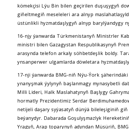
kömekçisi Lýu Bin bilen geçirilen duşuşygyň do
giňeltmegiň meseleleri ara alnyp maslahatlaşyl
üstünlikli hyzmatdaşlygyň alnyp barylýandygy ny
16-njy ýanwarda Türkmenistanyň Ministrler Kabi
ministri bilen Gazagystan Respublikasynyň Premý
arasynda telefon arkaly söhbetdeşlik boldy. Ta
ynsanperwer ulgamlarda döwletara hyzmatdaşlyg
17-nji ýanwarda BMG-niň Nýu-Ýork şäherindäki 
ynanyşmak ýylynyň başlanmagy mynasybetli daba
Milli Lideri, Halk Maslahatynyň Başlygy Gahry
hormatly Prezidentimiz Serdar Berdimuhamedowy
netijeli daşary syýasatyň dünýä bileleşiginiň 
beýanydyr. Dabarada Goşulyşmazlyk Hereketini
Yragyň, Arap toparynyň adyndan Müsüriň, BMG