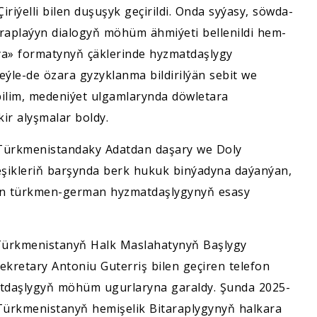
iýelli bilen duşuşyk geçirildi. Onda syýasy, söwda-
raplaýyn dialogyň möhüm ähmiýeti bellenildi hem-
ýa» formatynyň çäklerinde hyzmatdaşlygy
eýle-de özara gyzyklanma bildirilýän sebit we
 bilim, medeniýet ulgamlarynda döwletara
ir alyşmalar boldy.
Türkmenistandaky Adatdan daşary we Doly
pleşikleriň barşynda berk hukuk binýadyna daýanýan,
ýän türkmen-german hyzmatdaşlygynyň esasy
, Türkmenistanyň Halk Maslahatynyň Başlygy
etary Antoniu Guterriş bilen geçiren telefon
atdaşlygyň möhüm ugurlaryna garaldy. Şunda 2025-
 Türkmenistanyň hemişelik Bitaraplygynyň halkara