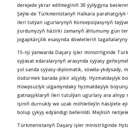
derejede ykrar edilmeginiň 30 ýyllygyna besle
Şeýle-de Türkmenistanyň Halkara parahatçylyk
ileri tutýan ugurlarynyň Konsepsiýasynyň taýý
ýurdumyzyň häzirki zamanyň ählumumy gün terti
jogapkärçilik esasynda döwletleriň tagallalaryny
15-nji ýanwarda Daşary işler ministrliginde Tü
syýasat edaralarynyň arasynda syýasy geňeşmeler
şol sanda syýasy-diplomatik, söwda-ykdysady,
ösdürmek barada pikir alşyldy. Hyzmatdaşlyk 
Howpsuzlyk ulgamyndaky hyzmatdaşlyk boýunça k
gatnaşyklaryň ileri tutulýan ugurlary ara alnyp
işiniň durnukly we uzak möhletleýin häsiýete 
bolup çykyş edýändigi bellenildi. Mejlisiň netije
Türkmenistanyň Daşary işler ministrliginde Hyta