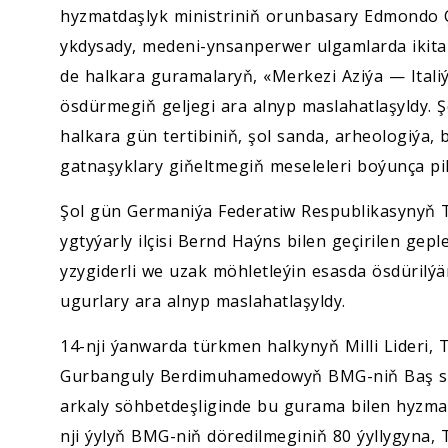
hyzmatdaşlyk ministriniň orunbasary Edmondo Çir
ykdysady, medeni-ynsanperwer ulgamlarda ikita
de halkara guramalaryň, «Merkezi Aziýa — Itali
ösdürmegiň geljegi ara alnyp maslahatlaşyldy. Ş
halkara gün tertibiniň, şol sanda, arheologiýa,
gatnaşyklary giňeltmegiň meseleleri boýunça pik
Şol gün Germaniýa Federatiw Respublikasynyň 
ygtyýarly ilçisi Bernd Haýns bilen geçirilen ge
yzygiderli we uzak möhletleýin esasda ösdüril
ugurlary ara alnyp maslahatlaşyldy.
14-nji ýanwarda türkmen halkynyň Milli Lideri
Gurbanguly Berdimuhamedowyň BMG-niň Baş sekr
arkaly söhbetdeşliginde bu gurama bilen hyzm
nji ýylyň BMG-niň döredilmeginiň 80 ýyllygyna,