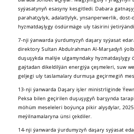
syýasatynyň esasyny kesgitledi. Dabara gatnaşy
parahatçylyk, adalatlylyk, ynsanperwerlik, dost-
hyzmatdaşlygy ösdürmäge uly täsirini ýetirýändi
7-nji ýanwarda ýurdumyzyň daşary syýasat edara
direktory Sultan Abdulrahman Al-Marşadyň ýolba
duşuşykda maliýe ulgamyndaky hyzmatdaşlygy
gaýtadan dikeldilýän energiýa çeşmeleri, suw w
geljegi uly taslamalary durmuşa geçirmegiň mese
13-nji ýanwarda Daşary işler ministrliginde Ýew
Peksa bilen geçirilen duşuşygyň barşynda tarap
möhüm meseleleri boýunça pikir alyşdylar, 2025-n
meýilnamalaryna ünsi çekdiler.
14-nji ýanwarda ýurdumyzyň daşary syýasat edar