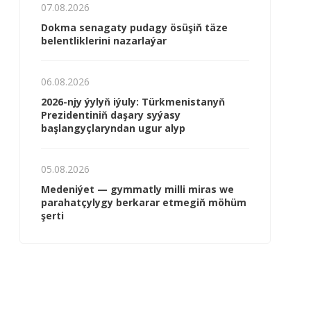
07.08.2026
Dokma senagaty pudagy ösüşiň täze
belentliklerini nazarlaýar
06.08.2026
2026-njy ýylyň iýuly: Türkmenistanyň
Prezidentiniň daşary syýasy
başlangyçlaryndan ugur alyp
05.08.2026
Me­de­ni­ýet — gym­mat­ly milli mi­ras we
pa­ra­hat­çy­ly­gy ber­ka­rar et­me­giň mö­hüm
şer­ti