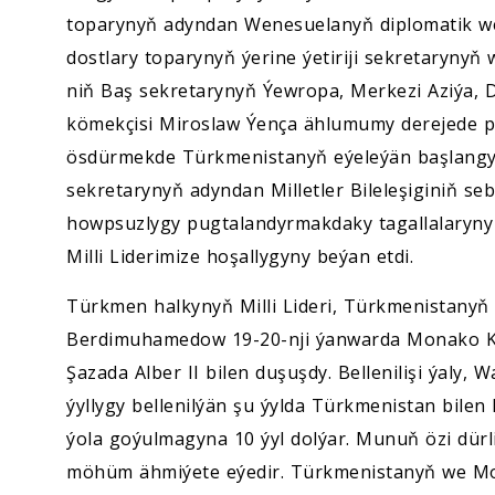
toparynyň adyndan Wenesuelanyň diplomatik we
dostlary toparynyň ýerine ýetiriji sekretarynyň w
niň Baş sekretarynyň Ýewropa, Merkezi Aziýa, 
kömekçisi Miroslaw Ýença ählumumy derejede p
ösdürmekde Türkmenistanyň eýeleýän başlangy
sekretarynyň adyndan Milletler Bileleşiginiň se
howpsuzlygy pugtalandyrmakdaky tagallalaryny 
Milli Liderimize hoşallygyny beýan etdi.
Türkmen halkynyň Milli Lideri, Türkmenistany
Berdimuhamedow 19-20-nji ýanwarda Monako K
Şazada Alber II bilen duşuşdy. Bellenilişi ýaly,
ýyllygy bellenilýän şu ýylda Türkmenistan bile
ýola goýulmagyna 10 ýyl dolýar. Munuň özi dür
möhüm ähmiýete eýedir. Türkmenistanyň we Mon