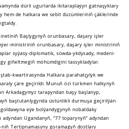
wamynda dürli ugurlarda ikitaraplaýyn gatnaşyklary
dy hem-de halkara we sebit düzümleriniň çäklerinde
gtaldy.
netiniň Başlygynyň orunbasary, daşary işler
er-ministriniň orunbasary, daşary işler ministriniň
raplar syýasy-diplomatik, söwda-ykdysady, medeni-
y giňeltmegiň möhümdigini tassykladylar.
ştab-kwartirasynda Halkara parahatçylyk we
raly çäre geçirildi. Munuň özi türkmen halkynyň
man Arkadagymyz tarapyndan başy başlanyp,
ň baştutanlygynda üstünlikli durmuşa geçirilýän
giň goldawyna eýe bolýandygynyň nobatdaky
ň adyndan Ugandanyň, “77 toparynyň” adyndan
-niň Tertipnamasyny goramagyň dostlary