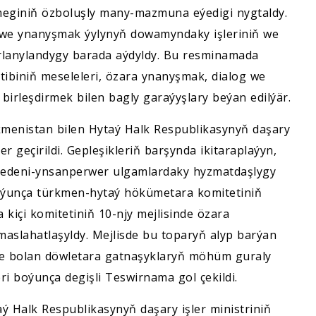
nmeginiň özboluşly many-mazmuna eýedigi nygtaldy.
 we ynanyşmak ýylynyň dowamyndaky işleriniň we
arlanylandygy barada aýdyldy. Bu resminamada
biniň meseleleri, özara ynanyşmak, dialog we
 birleşdirmek bilen bagly garaýyşlary beýan edilýär.
rkmenistan bilen Hytaý Halk Respublikasynyň daşary
 geçirildi. Gepleşikleriň barşynda ikitaraplaýyn,
 medeni-ynsanperwer ulgamlardaky hyzmatdaşlygy
boýunça türkmen-hytaý hökümetara komitetiniň
içi komitetiniň 10-njy mejlisinde özara
 maslahatlaşyldy. Mejlisde bu toparyň alyp barýan
eýe bolan döwletara gatnaşyklaryň möhüm guraly
leri boýunça degişli Teswirnama gol çekildi.
ý Halk Respublikasynyň daşary işler ministriniň