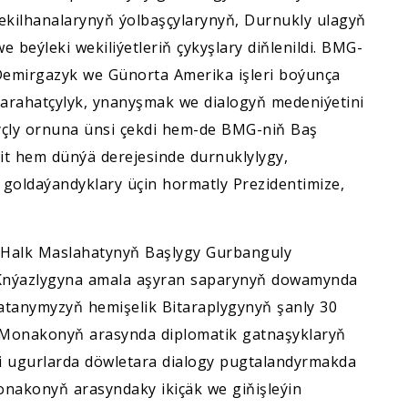
kilhanalarynyň ýolbaşçylarynyň, Durnukly ulagyň
e beýleki wekiliýetleriň çykyşlary diňlenildi. BMG-
Demirgazyk we Günorta Amerika işleri boýunça
arahatçylyk, ynanyşmak we dialogyň medeniýetini
çly ornuna ünsi çekdi hem-de BMG-niň Baş
bit hem dünýä derejesinde durnuklylygy,
goldaýandyklary üçin hormatly Prezidentimize,
ň Halk Maslahatynyň Başlygy Gurbanguly
nýazlygyna amala aşyran saparynyň dowamynda
 Watanymyzyň hemişelik Bitaraplygynyň şanly 30
n Monakonyň arasynda diplomatik gatnaşyklaryň
li ugurlarda döwletara dialogy pugtalandyrmakda
akonyň arasyndaky ikiçäk we giňişleýin