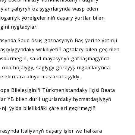
jylar şahyryň öz şygyrlarynda wasp eden
doganlyk ýörelgeleriniň daşary ýurtlar bilen
gini nygtadylar.
synda Saud ösüş gaznasynyň Baş ýerine ýetiriji
şçylygyndaky wekiliýetiň agzalary bilen geçirilen
 ösdürmegiň, saud maýasynyň gatnaşmagynda
e oba hojalygy, saglygy goraýyş ulgamlarynda
leleri ara alnyp maslahatlaşyldy.
ropa Bileleşiginiň Türkmenistandaky ilçisi Beata
lar ÝB bilen dürli ugurlardaky hyzmatdaşlygyň
ji ýylda bilelikdäki çäreleri geçirmegiň
asynda Italiýanyň daşary işler we halkara