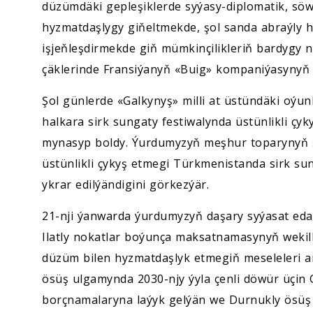
düzümdäki gepleşiklerde syýasy-diplomatik, s
hyzmatdaşlygy giňeltmekde, şol sanda abraýly ha
işjeňleşdirmekde giň mümkinçilikleriň bardygy
çäklerinde Fransiýanyň «Buig» kompaniýasynyň 
Şol günlerde «Galkynyş» milli at üstündäki oýun
halkara sirk sungaty festiwalynda üstünlikli çyk
mynasyp boldy. Ýurdumyzyň meşhur toparynyň şe
üstünlikli çykyş etmegi Türkmenistanda sirk su
ykrar edilýändigini görkezýär.
21-nji ýanwarda ýurdumyzyň daşary syýasat eda
Ilatly nokatlar boýunça maksatnamasynyň wekill
düzüm bilen hyzmatdaşlyk etmegiň meseleleri ar
ösüş ulgamynda 2030-njy ýyla çenli döwür üçin
borçnamalaryna laýyk gelýän we Durnukly ösüş 