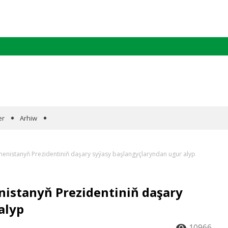
er
Arhiw
menistanyň Prezidentiniň daşary syýasy başlangyçlaryndan ugur alyp
nistanyň Prezidentiniň daşary
alyp
10966