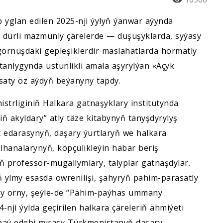
p yglan edilen 2025-nji ýylyň ýanwar aýynda
dürli mazmunly çärelerde — duşuşyklarda, syýasy
örnüşdäki gepleşiklerdir maslahatlarda hormatly
nlygynda üstünlikli amala aşyrylýan «Açyk
asaty öz aýdyň beýanyny tapdy.
strliginiň Halkara gatnaşyklary institutynda
akyldary” atly täze kitabynyň tanyşdyrylyş
 edarasynyň, daşary ýurtlaryň we halkara
hanalarynyň, köpçülikleýin habar beriş
tyň professor-mugallymlary, talyplar gatnaşdylar.
ň ylmy esasda öwrenilişi, şahyryň pähim-parasatly
ky orny, şeýle-de “Pähim-paýhas ummany
ji ýylda geçirilen halkara çäreleriň ähmiýeti
baý edebi mirasy Türkmenistanyň daşary