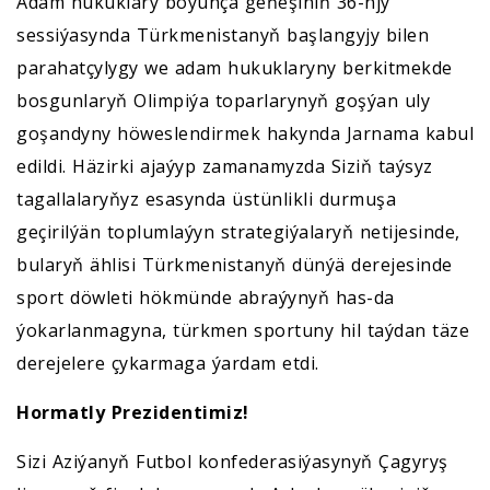
Adam hukuklary boýunça geňeşiniň 36-njy
sessiýasynda Türkmenistanyň başlangyjy bilen
parahatçylygy we adam hukuklaryny berkitmekde
bosgunlaryň Olimpiýa toparlarynyň goşýan uly
goşandyny höweslendirmek hakynda Jarnama kabul
edildi. Häzirki ajaýyp zamanamyzda Siziň taýsyz
tagallalaryňyz esasynda üstünlikli durmuşa
geçirilýän toplumlaýyn strategiýalaryň netijesinde,
bularyň ählisi Türkmenistanyň dünýä derejesinde
sport döwleti hökmünde abraýynyň has-da
ýokarlanmagyna, türkmen sportuny hil taýdan täze
derejelere çykarmaga ýardam etdi.
Hormatly Prezidentimiz!
Sizi Aziýanyň Futbol konfederasiýasynyň Çagyryş