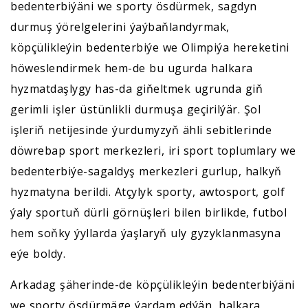
bedenterbiýäni we sporty ösdürmek, sagdyn
durmuş ýörelgelerini ýaýbaňlandyrmak,
köpçülikleýin bedenterbiýe we Olimpiýa hereketini
höweslendirmek hem-de bu ugurda halkara
hyzmatdaşlygy has-da giňeltmek ugrunda giň
gerimli işler üstünlikli durmuşa geçirilýär. Şol
işleriň netijesinde ýurdumyzyň ähli sebitlerinde
döwrebap sport merkezleri, iri sport toplumlary we
bedenterbiýe-sagaldyş merkezleri gurlup, halkyň
hyzmatyna berildi. Atçylyk sporty, awtosport, golf
ýaly sportuň dürli görnüşleri bilen birlikde, futbol
hem soňky ýyllarda ýaşlaryň uly gyzyklanmasyna
eýe boldy.
Arkadag şäherinde-de köpçülikleýin bedenterbiýäni
we sporty ösdürmäge ýardam edýän, halkara