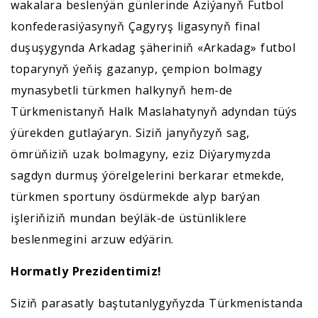
wakalara beslenýän günlerinde Aziýanyň Futbol
konfederasiýasynyň Çagyryş ligasynyň final
duşuşygynda Arkadag şäheriniň «Arkadag» futbol
toparynyň ýeňiş gazanyp, çempion bolmagy
mynasybetli türkmen halkynyň hem-de
Türkmenistanyň Halk Maslahatynyň adyndan tüýs
ýürekden gutlaýaryn. Siziň janyňyzyň sag,
ömrüňiziň uzak bolmagyny, eziz Diýarymyzda
sagdyn durmuş ýörelgelerini berkarar etmekde,
türkmen sportuny ösdürmekde alyp barýan
işleriňiziň mundan beýläk-de üstünliklere
beslenmegini arzuw edýärin.
Hormatly Prezidentimiz!
Siziň parasatly baştutanlygyňyzda Türkmenistanda