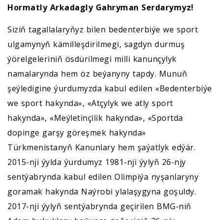
Hormatly Arkadagly Gahryman Serdarymyz!
Siziň tagallalaryňyz bilen bedenterbiýe we sport
ulgamynyň kämilleşdirilmegi, sagdyn durmuş
ýörelgeleriniň ösdürilmegi milli kanunçylyk
namalarynda hem öz beýanyny tapdy. Munuň
şeýledigine ýurdumyzda kabul edilen «Bedenterbiýe
we sport hakynda», «Atçylyk we atly sport
hakynda», «Meýletinçilik hakynda», «Sportda
dopinge garşy göreşmek hakynda»
Türkmenistanyň Kanunlary hem şaýatlyk edýär.
2015-nji ýylda ýurdumyz 1981-nji ýylyň 26-njy
sentýabrynda kabul edilen Olimpiýa nyşanlaryny
goramak hakynda Naýrobi ylalaşygyna goşuldy.
2017-nji ýylyň sentýabrynda geçirilen BMG-niň