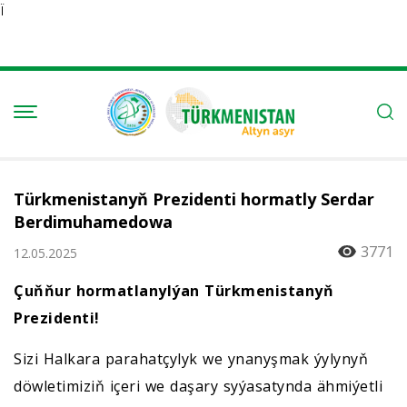
Ï
Türkmenistanyň Prezidenti hormatly Serdar
Berdimuhamedowa
3771
12.05.2025
Çuňňur hormatlanylýan Türkmenistanyň
Prezidenti!
Sizi Halkara parahatçylyk we ynanyşmak ýylynyň
döwletimiziň içeri we daşary syýasatynda ähmiýetli