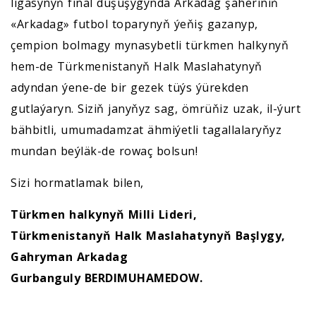
ligasynyň final duşuşygynda Arkadag şäheriniň
«Arkadag» futbol toparynyň ýeňiş gazanyp,
çempion bolmagy mynasybetli türkmen halkynyň
hem-de Türkmenistanyň Halk Maslahatynyň
adyndan ýene-de bir gezek tüýs ýürekden
gutlaýaryn. Siziň janyňyz sag, ömrüňiz uzak, il-ýurt
bähbitli, umumadamzat ähmiýetli tagallalaryňyz
mundan beýläk-de rowaç bolsun!
Sizi hormatlamak bilen,
Türkmen halkynyň Milli Lideri,
Türkmenistanyň Halk Maslahatynyň Başlygy,
Gahryman Arkadag
Gurbanguly BERDIMUHAMEDOW.