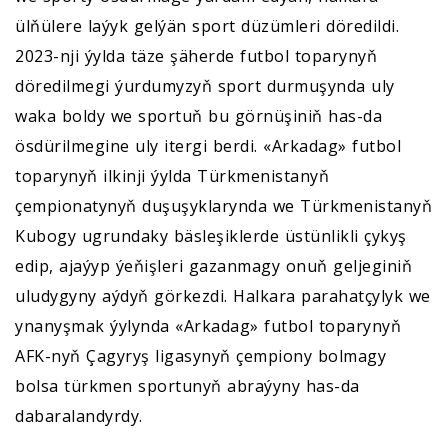
ülňülere laýyk gelýän sport düzümleri döredildi.
2023-nji ýylda täze şäherde futbol toparynyň
döredilmegi ýurdumyzyň sport durmuşynda uly
waka boldy we sportuň bu görnüşiniň has-da
ösdürilmegine uly itergi berdi. «Arkadag» futbol
toparynyň ilkinji ýylda Türkmenistanyň
çempionatynyň duşuşyklarynda we Türkmenistanyň
Kubogy ugrundaky bäsleşiklerde üstünlikli çykyş
edip, ajaýyp ýeňişleri gazanmagy onuň geljeginiň
uludygyny aýdyň görkezdi. Halkara parahatçylyk we
ynanyşmak ýylynda «Arkadag» futbol toparynyň
AFK-nyň Çagyryş ligasynyň çempiony bolmagy
bolsa türkmen sportunyň abraýyny has-da
dabaralandyrdy.