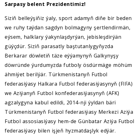
Sarpasy belent Prezidentimiz!
Siziň belleýşiňiz ýaly, sport adamyň diňe bir beden
we ruhy taýdan sagdyn bolmagyny şertlendirmän,
eýsem, halklary ýakynlaşdyrýan, jebisleşdirýän
güýçdür. Siziň parasatly baştutanlygyňyzda
Berkarar döwletiň täze eýýamynyň Galkynyşy
döwründe ýurdumyzda futboly ösdürmäge möhüm
ähmiýet berilýär. Türkmenistanyň Futbol
federasiýasy Halkara Futbol federasiýasynyň (FIFA)
we Aziýanyň Futbol konfederasiýasynyň (AFK)
agzalygyna kabul edildi, 2014-nji ýyldan bäri
Türkmenistanyň Futbol federasiýasy Merkezi Aziýa
Futbol assosiasiýasy hem-de Günbatar Aziýa Futbol
federasiýasy bilen işjeň hyzmatdaşlyk edýär.