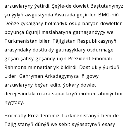
arzuwlaryny ýetirdi. Şeýle-de döwlet Baştutanymyz
şu ýylyň awgustynda Awazada geçirilen BMG-niň
Deňze çykalgasy bolmadyk ösüp barýan döwletler
boýunça üçünji maslahatyna gatnaşandygy we
Türkmenistan bilen Täjigistan Respublikasynyň
arasyndaky dostlukly gatnaşyklary ösdürmäge
goşan şahsy goşandy üçin Prezident Emomali
Rahmona minnetdarlyk bildirdi. Dostlukly ýurduň
Lideri Gahryman Arkadagymyza iň gowy
arzuwlaryny beýan edip, ýokary döwlet
derejesindäki özara saparlaryň möhüm ähmiýetini
nygtady.
Hormatly Prezidentimiz Türkmenistanyň hem-de
Täjigistanyň dünýä we sebit syýasatynyň esasy