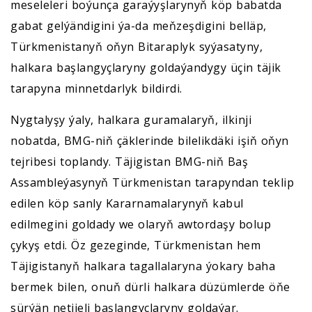
meseleleri boýunça garaýyşlarynyň köp babatda
gabat gelýändigini ýa-da meňzeşdigini belläp,
Türkmenistanyň oňyn Bitaraplyk syýasatyny,
halkara başlangyçlaryny goldaýandygy üçin täjik
tarapyna minnetdarlyk bildirdi.
Nygtalyşy ýaly, halkara guramalaryň, ilkinji
nobatda, BMG-niň çäklerinde bilelikdäki işiň oňyn
tejribesi toplandy. Täjigistan BMG-niň Baş
Assambleýasynyň Türkmenistan tarapyndan teklip
edilen köp sanly Kararnamalarynyň kabul
edilmegini goldady we olaryň awtordaşy bolup
çykyş etdi. Öz gezeginde, Türkmenistan hem
Täjigistanyň halkara tagallalaryna ýokary baha
bermek bilen, onuň dürli halkara düzümlerde öňe
sürýän netijeli başlangyçlaryny goldaýar.