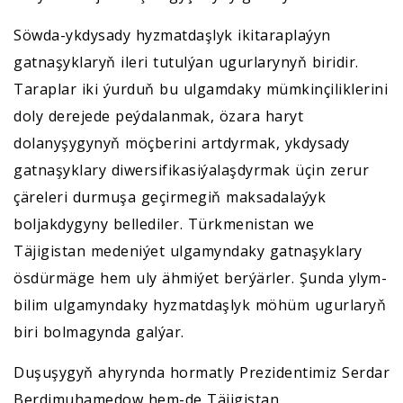
Söwda-ykdysady hyzmatdaşlyk ikitaraplaýyn
gatnaşyklaryň ileri tutulýan ugurlarynyň biridir.
Taraplar iki ýurduň bu ulgamdaky mümkinçiliklerini
doly derejede peýdalanmak, özara haryt
dolanyşygynyň möçberini artdyrmak, ykdysady
gatnaşyklary diwersifikasiýalaşdyrmak üçin zerur
çäreleri durmuşa geçirmegiň maksadalaýyk
boljakdygyny bellediler. Türkmenistan we
Täjigistan medeniýet ulgamyndaky gatnaşyklary
ösdürmäge hem uly ähmiýet berýärler. Şunda ylym-
bilim ulgamyndaky hyzmatdaşlyk möhüm ugurlaryň
biri bolmagynda galýar.
Duşuşygyň ahyrynda hormatly Prezidentimiz Serdar
Berdimuhamedow hem-de Täjigistan