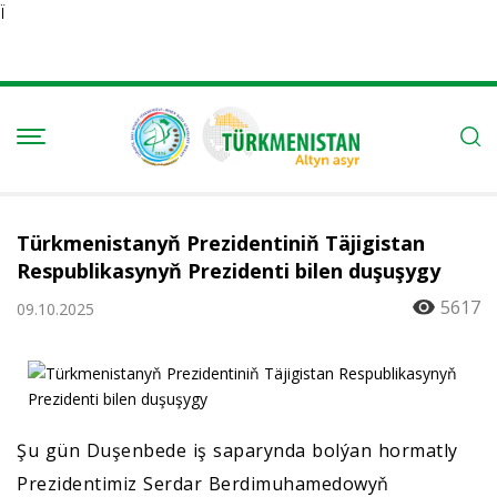
Ï
Türkmenistanyň Prezidentiniň Täjigistan
Respublikasynyň Prezidenti bilen duşuşygy
5617
09.10.2025
Şu gün Duşenbede iş saparynda bolýan hormatly
Prezidentimiz Serdar Berdimuhamedowyň