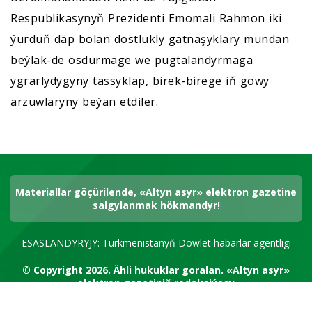
Respublikasynyň Prezidenti Emomali Rahmon iki
ýurduň däp bolan dostlukly gatnaşyklary mundan
beýläk-de ösdürmäge we pugtalandyrmaga
ygrarlydygyny tassyklap, birek-birege iň gowy
arzuwlaryny beýan etdiler.
Materiallar göçürilende, «Altyn asyr» elektron gazetine
salgylanmak hökmandyr!
ESASLANDYRYJY: Türkmenistanyň Döwlet habarlar agentligi
© Copyright 2026.
Ähli hukuklar goralan.
«Altyn asyr»
elektron gazetiniň redaksiýasy
RSS kanal