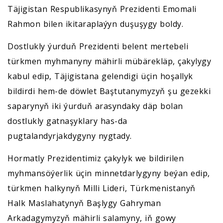
Täjigistan Respublikasynyň Prezidenti Emomali
Rahmon bilen ikitaraplaýyn duşuşygy boldy.
Dostlukly ýurduň Prezidenti belent mertebeli
türkmen myhmanyny mähirli mübärekläp, çakylygy
kabul edip, Täjigistana gelendigi üçin hoşallyk
bildirdi hem-de döwlet Baştutanymyzyň şu gezekki
saparynyň iki ýurduň arasyndaky däp bolan
dostlukly gatnaşyklary has-da
pugtalandyrjakdygyny nygtady.
Hormatly Prezidentimiz çakylyk we bildirilen
myhmansöýerlik üçin minnetdarlygyny beýan edip,
türkmen halkynyň Milli Lideri, Türkmenistanyň
Halk Maslahatynyň Başlygy Gahryman
Arkadagymyzyň mähirli salamyny, iň gowy