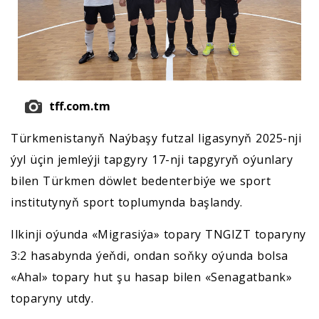
tff.com.tm
Türkmenistanyň Naýbaşy futzal ligasynyň 2025-nji
ýyl üçin jemleýji tapgyry 17-nji tapgyryň oýunlary
bilen Türkmen döwlet bedenterbiýe we sport
institutynyň sport toplumynda başlandy.
Ilkinji oýunda «Migrasiýa» topary TNGIZT toparyny
3:2 hasabynda ýeňdi, ondan soňky oýunda bolsa
«Ahal» topary hut şu hasap bilen «Senagatbank»
toparyny utdy.