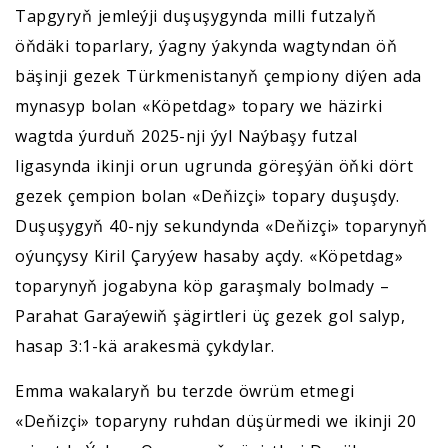
Tapgyryň jemleýji duşuşygynda milli futzalyň
öňdäki toparlary, ýagny ýakynda wagtyndan öň
bäşinji gezek Türkmenistanyň çempiony diýen ada
mynasyp bolan «Köpetdag» topary we häzirki
wagtda ýurduň 2025-nji ýyl Naýbaşy futzal
ligasynda ikinji orun ugrunda göreşýän öňki dört
gezek çempion bolan «Deňizçi» topary duşuşdy.
Duşuşygyň 40-njy sekundynda «Deňizçi» toparynyň
oýunçysy Kiril Çaryýew hasaby açdy. «Köpetdag»
toparynyň jogabyna köp garaşmaly bolmady –
Parahat Garaýewiň şägirtleri üç gezek gol salyp,
hasap 3:1-kä arakesmä çykdylar.
Emma wakalaryň bu terzde öwrüm etmegi
«Deňizçi» toparyny ruhdan düşürmedi we ikinji 20