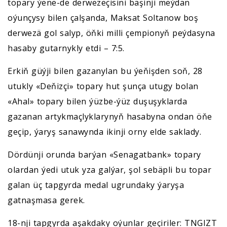
topary ýene-de derwezeçisini bäşinji meýdan
oýunçysy bilen çalşanda, Maksat Soltanow boş
derwezä gol salyp, öňki milli çempionyň peýdasyna
hasaby gutarnykly etdi – 7:5.
Erkiň güýji bilen gazanylan bu ýeňişden soň, 28
utukly «Deňizçi» topary hut şunça utugy bolan
«Ahal» topary bilen ýüzbe-ýüz duşuşyklarda
gazanan artykmaçlyklarynyň hasabyna ondan öňe
geçip, ýaryş sanawynda ikinji orny elde saklady.
Dördünji orunda barýan «Senagatbank» topary
olardan ýedi utuk yza galýar, şol sebäpli bu topar
galan üç tapgyrda medal ugrundaky ýaryşa
gatnaşmasa gerek.
18-nji tapgyrda aşakdaky oýunlar geçiriler: TNGIZT