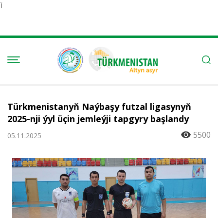
Ï
Türkmenistanyň Naýbaşy futzal ligasynyň
2025-nji ýyl üçin jemleýji tapgyry başlandy
5500
05.11.2025