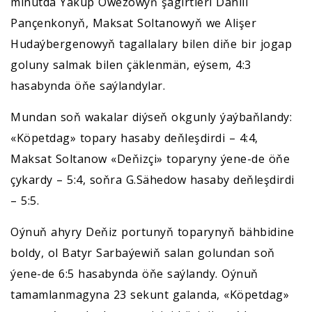
minutda Ýakup Owezowyň şägirtleri Daniil
Pançenkonyň, Maksat Soltanowyň we Alişer
Hudaýbergenowyň tagallalary bilen diňe bir jogap
goluny salmak bilen çäklenmän, eýsem, 4:3
hasabynda öňe saýlandylar.
Mundan soň wakalar diýseň okgunly ýaýbaňlandy:
«Köpetdag» topary hasaby deňleşdirdi – 4:4,
Maksat Soltanow «Deňizçi» toparyny ýene-de öňe
çykardy – 5:4, soňra G.Sähedow hasaby deňleşdirdi
– 5:5.
Oýnuň ahyry Deňiz portunyň toparynyň bähbidine
boldy, ol Batyr Sarbaýewiň salan golundan soň
ýene-de 6:5 hasabynda öňe saýlandy. Oýnuň
tamamlanmagyna 23 sekunt galanda, «Köpetdag»