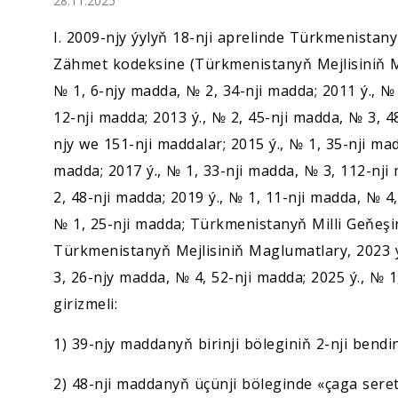
28.11.2025
Ykdysadyýet
I. 2009-njy ýylyň 18-nji aprelinde Türkmenista
Jemgyýet
Zähmet kodeksine (Türkmenistanyň Mejlisiniň Ma
№ 1, 6-njy madda, № 2, 34-nji madda; 2011 ý., № 
Medeniýet
12-nji madda; 2013 ý., № 2, 45-nji madda, № 3, 4
njy we 151-nji maddalar; 2015 ý., № 1, 35-nji mad
Ylym
madda; 2017 ý., № 1, 33-nji madda, № 3, 112-nji 
2, 48-nji madda; 2019 ý., № 1, 11-nji madda, № 4,
Sport
№ 1, 25-nji madda; Türkmenistanyň Milli Geňeşin
Türkmenistanyň Mejlisiniň Maglumatlary, 2023 ý.
3, 26-njy madda, № 4, 52-nji madda; 2025 ý., № 
girizmeli:
1) 39-njy maddanyň birinji böleginiň 2-nji bendini
2) 48-nji maddanyň üçünji böleginde «çaga sere