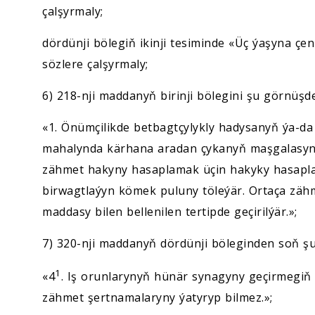
çalşyrmaly;
dördünji bölegiň ikinji tesiminde «Üç ýaşyna çen
sözlere çalşyrmaly;
6) 218-nji maddanyň birinji bölegini şu görnüşd
«1. Önümçilikde betbagtçylykly hadysanyň ýa-da 
mahalynda kärhana aradan çykanyň maşgalasyna
zähmet hakyny hasaplamak üçin hakyky hasapla
birwagtlaýyn kömek puluny töleýär. Ortaça zäh
maddasy bilen bellenilen tertipde geçirilýär.»;
7) 320-nji maddanyň dördünji böleginden soň ş
1
«4
. Iş orunlarynyň hünär synagyny geçirmegiň ne
zähmet şertnamalaryny ýatyryp bilmez.»;