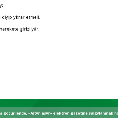
y;
 diýip ykrar etmeli.
erekete girizilýär.
ar göçürilende, «Altyn asyr» elektron gazetine salgylanmak 