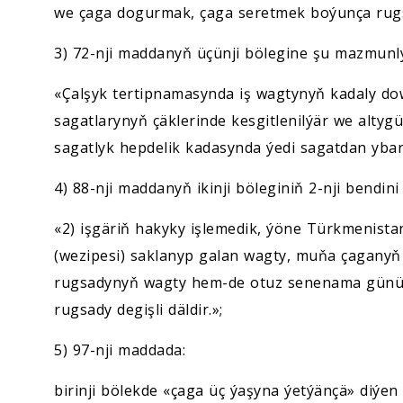
we çaga dogurmak, çaga seretmek boýunça rugsa
3) 72-nji maddanyň üçünji bölegine şu mazmunly
«Çalşyk tertipnamasynda iş wagtynyň kadaly do
sagatlarynyň çäklerinde kesgitlenilýär we altyg
sagatlyk hepdelik kadasynda ýedi sagatdan уbara
4) 88-nji maddanyň ikinji böleginiň 2-nji bendin
«2) işgäriň hakyky işlemedik, ýöne Türkmenista
(wezipesi) saklanyp galan wagty, muňa çaganyň
rugsadynyň wagty hem-de otuz senenama günü
rugsady degişli däldir.»;
5) 97-nji maddada:
birinji bölekde «çaga üç ýaşyna ýetýänçä» diýen