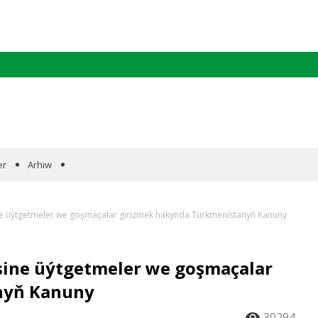
er
Arhiw
 üýtgetmeler we goşmaçalar girizmek hakynda Türkmenistanyň Kanuny
ine üýtgetmeler we goşmaçalar
nyň Kanuny
30294