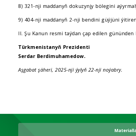
8) 321-nji maddanyň dokuzynjy bölegini aýyrmal
9) 404-nji maddanyň 2-nji bendini güýjüni ýitiren
II. Şu Kanun resmi taýdan çap edilen gününden h
Türkmenistanyň Prezidenti
Serdar Berdimuhamedow.
Aşgabat şäheri, 2025-nji ýylyň 22-nji noýabry.
Materiall