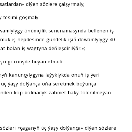
tlardan» diýen sözlere çalşyrmaly;
 tesimi goşmaly:
wamlylygy önümçilik senenamasynda bellenen iş
ünlük iş hepdesinde gündelik işiň dowamlylygy 40
t bolan iş wagtyna deňleşdirilýär.»;
i şu görnüşde beýan etmeli:
nyň kanunçylygyna laýyklykda onuň iş ýeri
 üç ýaşy dolýança oňa seretmek boýunça
nden köp bolmadyk zähmet haky tölenilmeýän
 sözleri «çaganyň üç ýaşy dolýança» diýen sözlere