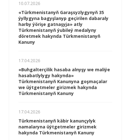
10.07.2026
«Türkmenistanyň Garaşsyzlygynyň 35
ýyllygyna bagyşlanyp geçirilen dabaraly
harby ýörişe gatnaşyja» atly
Türkmenistanyň ýubileý medalyny
döretmek hakynda Türkmenistanyň
Kanuny
17.04.2026
«Buhgalterçilik hasaba alnyşy we maliýe
hasabatlylygy hakynda»
Türkmenistanyň Kanunyna goşmaçalar
we üýtgetmeler girizmek hakynda
Türkmenistanyň Kanuny
17.04.2026
Türkmenistanyň käbir kanunçylyk
namalaryna üýtgetmeler girizmek
hakynda Türkmenistanyň Kanuny