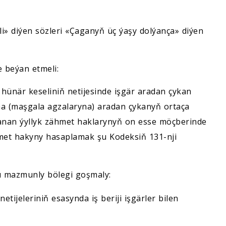
li» diýen sözleri «Çaganyň üç ýaşy dolýança» diýen
e beýan etmeli:
hünär keseliniň netijesinde işgär aradan çykan
 (maşgala agzalaryna) aradan çykanyň ortaça
nan ýyllyk zähmet haklarynyň on esse möçberinde
met hakyny hasaplamak şu Kodeksiň 131-nji
u mazmunly bölegi goşmaly:
tijeleriniň esasynda iş beriji işgärler bilen