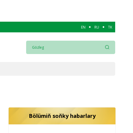
EN
RU
TK
Bölümiň soňky habarlary