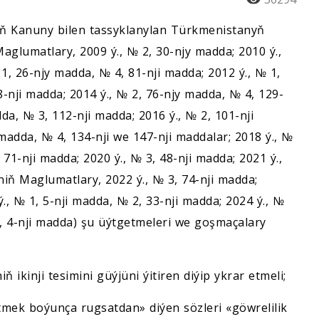
nyň Kanuny bilen tassyklanylan Türkmenistanyň
glumatlary, 2009 ý., № 2, 30-njy madda; 2010 ý.,
1, 26-njy madda, № 4, 81-nji madda; 2012 ý., № 1,
8-nji madda; 2014 ý., № 2, 76-njy madda, № 4, 129-
da, № 3, 112-nji madda; 2016 ý., № 2, 101-nji
madda, № 4, 134-nji we 147-nji maddalar; 2018 ý., №
 71-nji madda; 2020 ý., № 3, 48-nji madda; 2021 ý.,
iň Maglumatlary, 2022 ý., № 3, 74-nji madda;
, № 1, 5-nji madda, № 2, 33-nji madda; 2024 ý., №
1, 4-nji madda) şu üýtgetmeleri we goşmaçalary
ň ikinji tesimini güýjüni ýitiren diýip ykrar etmeli;
tmek boýunça rugsatdan» diýen sözleri «göwrelilik