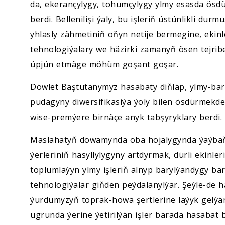
da, ekerançylygy, tohumçylygy ylmy esasda ösd
berdi. Bellenilişi ýaly, bu işleriň üstünlikli du
yhlasly zähmetiniň oňyn netije bermegine, ekinl
tehnologiýalary we häzirki zamanyň ösen tejri
üpjün etmäge möhüm goşant goşar.
Döwlet Baştutanymyz hasabaty diňläp, ylmy-barla
pudagyny diwersifikasiýa ýoly bilen ösdürmekde
wise-premýere birnäçe anyk tabşyryklary berdi.
Maslahatyň dowamynda oba hojalygynda ýaýbaňl
ýerleriniň hasyllylygyny artdyrmak, dürli ekinl
toplumlaýyn ylmy işleriň alnyp barylýandygy bar
tehnologiýalar giňden peýdalanylýar. Şeýle-de h
ýurdumyzyň toprak-howa şertlerine laýyk gelýä
ugrunda ýerine ýetirilýän işler barada hasabat be