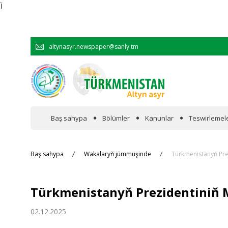
Ï
altynasyr.newspaper@sanly.tm
Baş sahypa
Bölümler
Kanunlar
Teswirlemel
Wakalaryň jümmişinde
Baş sahypa
Wakalaryň jümmüşinde
Türkmenistanyň Pre
Resmi
Türkmenistanyň Prezidentiniň M
Hyzmatdaşlyk
02.12.2025