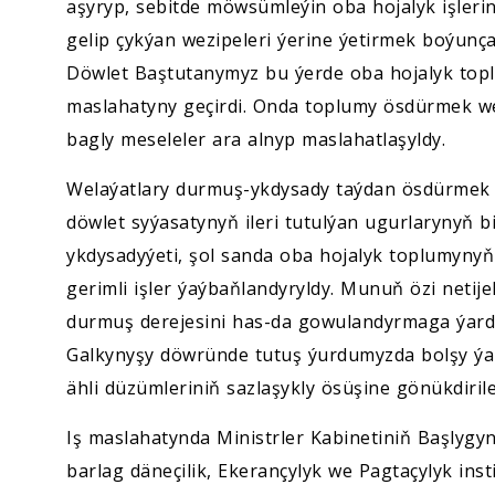
aşyryp, sebitde möwsümleýin oba hojalyk işler
gelip çykýan wezipeleri ýerine ýetirmek boýunça
Döwlet Baştutanymyz bu ýerde oba hojalyk top
maslahatyny geçirdi. Onda toplumy ösdürmek we 
bagly meseleler ara alnyp maslahatlaşyldy.
Welaýatlary durmuş-ykdysady taýdan ösdürmek 
döwlet syýasatynyň ileri tutulýan ugurlarynyň b
ykdysadyýeti, şol sanda oba hojalyk toplumynyň
gerimli işler ýaýbaňlandyryldy. Munuň özi netije
durmuş derejesini has-da gowulandyrmaga ýard
Galkynyşy döwründe tutuş ýurdumyzda bolşy ýa
ähli düzümleriniň sazlaşykly ösüşine gönükdiril
Iş maslahatynda Ministrler Kabinetiniň Başlygy
barlag däneçilik, Ekerançylyk we Pagtaçylyk inst