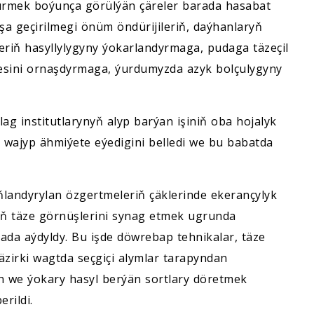
ürmek boýunça görülýän çäreler barada hasabat
rmuşa geçirilmegi önüm öndürijileriň, daýhanlaryň
eriň hasyllylygyny ýokarlandyrmaga, pudaga täzeçil
besini ornaşdyrmaga, ýurdumyzda azyk bolçulygyny
g institutlarynyň alyp barýan işiniň oba hojalyk
 wajyp ähmiýete eýedigini belledi we bu babatda
andyrylan özgertmeleriň çäklerinde ekerançylyk
eriň täze görnüşlerini synag etmek ugrunda
ada aýdyldy. Bu işde döwrebap tehnikalar, täze
äzirki wagtda seçgiçi alymlar tarapyndan
n we ýokary hasyl berýän sortlary döretmek
rildi.