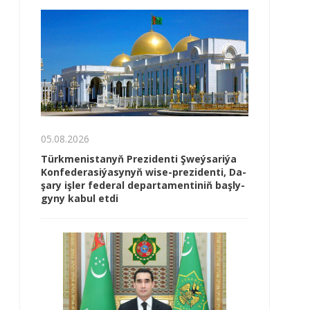
05.08.2026
Türk­me­nis­ta­nyň Prezidenti Şweý­sa­ri­ýa
Kon­fe­de­ra­si­ýa­sy­nyň wi­se-prezidenti, Da­
şa­ry iş­ler fe­de­ral de­par­ta­men­ti­niň baş­ly­
gy­ny ka­bul et­di