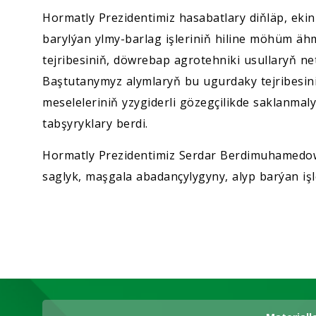
Hormatly Prezidentimiz hasabatlary diňläp, ekinl
barylýan ylmy-barlag işleriniň hiline möhüm ähm
tejribesiniň, döwrebap agrotehniki usullaryň net
Baştutanymyz alymlaryň bu ugurdaky tejribesin
meseleleriniň yzygiderli gözegçilikde saklanma
tabşyryklary berdi.
Hormatly Prezidentimiz Serdar Berdimuhamedow
saglyk, maşgala abadançylygyny, alyp barýan işle