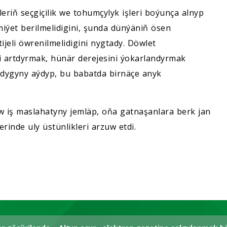
eriň seçgiçilik we tohumçylyk işleri boýunça alnyp
iýet berilmelidigini, şunda dünýäniň ösen
ijeli öwrenilmelidigini nygtady. Döwlet
i artdyrmak, hünär derejesini ýokarlandyrmak
lydygyny aýdyp, bu babatda birnäçe anyk
 iş maslahatyny jemläp, oňa gatnaşanlara berk jan
rinde uly üstünlikleri arzuw etdi.