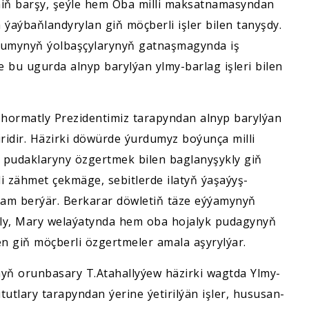
iniň barşy, şeýle hem Oba milli maksatnamasyndan
 ýaýbaňlandyrylan giň möçberli işler bilen tanyşdy.
lumynyň ýolbaşçylarynyň gatnaşmagynda iş
bu ugurda alnyp barylýan ylmy-barlag işleri bilen
hormatly Prezidentimiz tarapyndan alnyp barylýan
iridir. Häzirki döwürde ýurdumyz boýunça milli
 pudaklaryny özgertmek bilen baglanyşykly giň
li zähmet çekmäge, sebitlerde ilatyň ýaşaýyş-
am berýär. Berkarar döwletiň täze eýýamynyň
ly, Mary welaýatynda hem oba hojalyk pudagynyň
en giň möçberli özgertmeler amala aşyrylýar.
nyň orunbasary T.Atahallyýew häzirki wagtda Ylmy-
itutlary tarapyndan ýerine ýetirilýän işler, hususan-