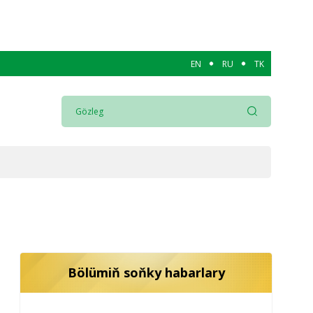
EN
RU
TK
Bölümiň soňky habarlary