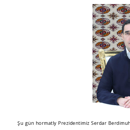
Ykdysadyýet
Jemgyýet
Medeniýet
Ylym
Sport
Şu gün hormatly Prezidentimiz Serdar Berdimu