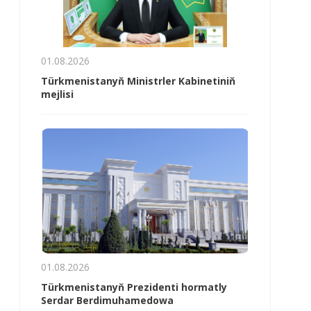
01.08.2026
Türkmenistanyň Ministrler Kabinetiniň
mejlisi
01.08.2026
Türkmenistanyň Prezidenti hormatly
Serdar Berdimuhamedowa