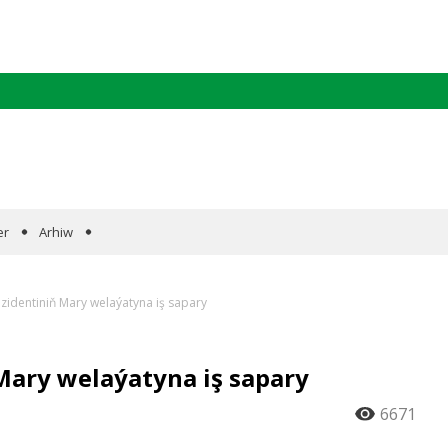
er
Arhiw
zidentiniň Mary welaýatyna iş sapary
ary welaýatyna iş sapary
6671