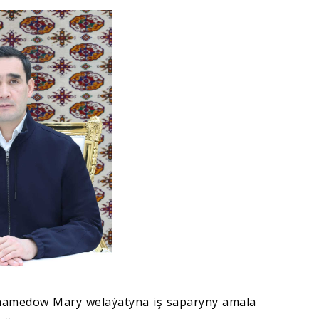
hamedow Mary welaýatyna iş saparyny amala