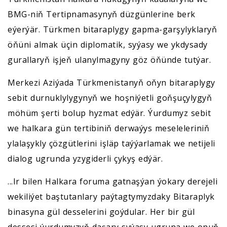
BMG-niň Tertipnamasynyň düzgünlerine berk
eýerýär. Türkmen bitaraplygy gapma-garşylyklaryň
öňüni almak üçin diplomatik, syýasy we ykdysady
gurallaryň işjeň ulanylmagyny göz öňünde tutýar.
Merkezi Aziýada Türkmenistanyň oňyn bitaraplygy
sebit durnuklylygynyň we hoşniýetli goňşuçylygyň
möhüm şerti bolup hyzmat edýär. Ýurdumyz sebit
we halkara gün tertibiniň derwaýys meseleleriniň
ylalaşykly çözgütlerini işläp taýýarlamak we netijeli
dialog ugrunda yzygiderli çykyş edýär.
...Ir bilen Halkara foruma gatnaşýan ýokary derejeli
wekiliýet baştutanlary paýtagtymyzdaky Bitaraplyk
binasyna gül desselerini goýdular. Her bir gül
dessesi ýurdumyzyň daşary syýasy ugruna we onuň