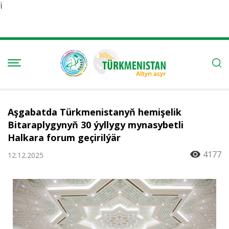
Ï
Aşgabatda Türkmenistanyň hemişelik
Bitaraplygynyň 30 ýyllygy mynasybetli
Halkara forum geçirilýär
4177
12.12.2025