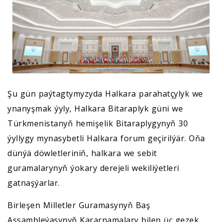
Şu gün paýtagtymyzyda Halkara parahatçylyk we
ynanyşmak ýyly, Halkara Bitaraplyk güni we
Türkmenistanyň hemişelik Bitaraplygynyň 30
ýyllygy mynasybetli Halkara forum geçirilýär. Oňa
dünýä döwletleriniň, halkara we sebit
guramalarynyň ýokary derejeli wekiliýetleri
gatnaşýarlar.
Birleşen Milletler Guramasynyň Baş
Assambleýasynyň Kararnamalary bilen üç gezek