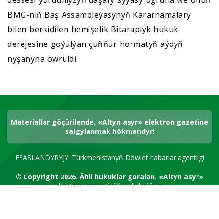
BMG-niň Baş Assambleýasynyň Kararnamalary
bilen berkidilen hemişelik Bitaraplyk hukuk
derejesine goýulýan çuňňur hormatyň aýdyň
nyşanyna öwrüldi.
Materiallar göçürilende, «Altyn asyr» elektron gazetine
salgylanmak hökmandyr!
ESASLANDYRYJY: Türkmenistanyň Döwlet habarlar agentligi
© Copyright 2026.
Ähli hukuklar goralan.
«Altyn asyr»
elektron gazetiniň redaksiýasy
RSS kanal