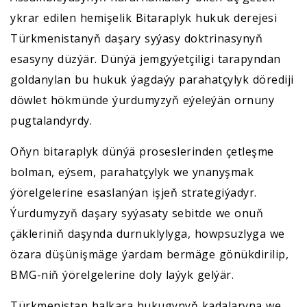
ykrar edilen hemişelik Bitaraplyk hukuk derejesi
Türkmenistanyň daşary syýasy doktrinasynyň
esasyny düzýär. Dünýä jemgyýetçiligi tarapyndan
goldanylan bu hukuk ýagdaýy parahatçylyk dörediji
döwlet hökmünde ýurdumyzyň eýeleýän ornuny
pugtalandyrdy.
Oňyn bitaraplyk dünýä proseslerinden çetleşme
bolman, eýsem, parahatçylyk we ynanyşmak
ýörelgelerine esaslanýan işjeň strategiýadyr.
Ýurdumyzyň daşary syýasaty sebitde we onuň
çäkleriniň daşynda durnuklylyga, howpsuzlyga we
özara düşünişmäge ýardam bermäge gönükdirilip,
BMG-niň ýörelgelerine doly laýyk gelýär.
Türkmenistan halkara hukugynyň kadalaryna we