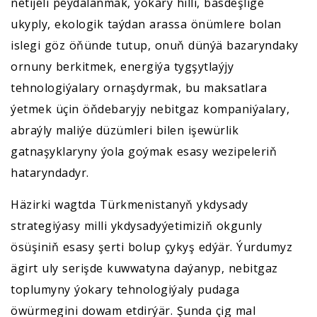
netijeli peýdalanmak, ýokary hilli, bäsdeşlige
ukyply, ekologik taýdan arassa önümlere bolan
islegi göz öňünde tutup, onuň dünýä bazaryndaky
ornuny berkitmek, energiýa tygşytlaýjy
tehnologiýalary ornaşdyrmak, bu maksatlara
ýetmek üçin öňdebaryjy nebitgaz kompaniýalary,
abraýly maliýe düzümleri bilen işewürlik
gatnaşyklaryny ýola goýmak esasy wezipeleriň
hataryndadyr.
Häzirki wagtda Türkmenistanyň ykdysady
strategiýasy milli ykdysadyýetimiziň okgunly
ösüşiniň esasy şerti bolup çykyş edýär. Ýurdumyz
ägirt uly serişde kuwwatyna daýanyp, nebitgaz
toplumyny ýokary tehnologiýaly pudaga
öwürmegini dowam etdirýär. Şunda çig mal