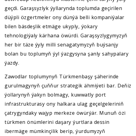
geçdi. Garaşsyzlyk ýyllarynda toplumda geçirilen
düýpli özgertmeler ony dünýä belli kompaniýalar
bilen bäsdeşlik etmäge ukyply, ýokary
tehnologiýaly kärhana öwürdi. Garaşsyzlygymyzyň
her bir täze ýyly milli senagatymyzyň buýsanjy
bolan bu toplumyň ýyl ýazgysyna şanly sahypalary
ýazdy.
Zawodlar toplumynyň Türkmenbaşy şäherinde
gurulmagynyň çuňňur strategik ähmiýeti bar. Deňiz
ýollarynyň ýakyn bolmagy, kuwwatly port
infrastrukturasy ony halkara ulag geçelgeleriniň
çatrygyndaky wajyp merkeze öwürýär. Munuň özi
türkmen önümlerini daşary ýurtlara dessin
ibermäge mümkinçilik berip, ýurdumyzyň