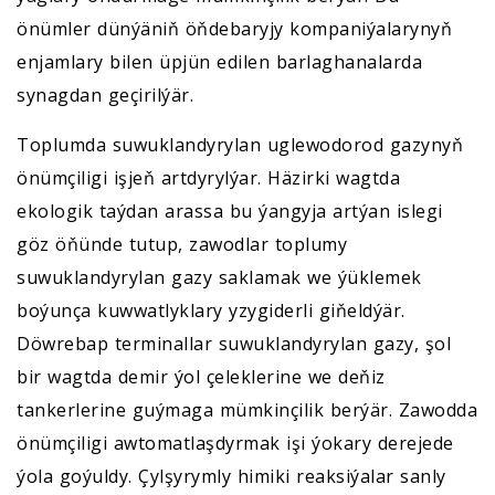
önümler dünýäniň öňdebaryjy kompaniýalarynyň
enjamlary bilen üpjün edilen barlaghanalarda
synagdan geçirilýär.
Toplumda suwuklandyrylan uglewodorod gazynyň
önümçiligi işjeň artdyrylýar. Häzirki wagtda
ekologik taýdan arassa bu ýangyja artýan islegi
göz öňünde tutup, zawodlar toplumy
suwuklandyrylan gazy saklamak we ýüklemek
boýunça kuwwatlyklary yzygiderli giňeldýär.
Döwrebap terminallar suwuklandyrylan gazy, şol
bir wagtda demir ýol çeleklerine we deňiz
tankerlerine guýmaga mümkinçilik berýär. Zawodda
önümçiligi awtomatlaşdyrmak işi ýokary derejede
ýola goýuldy. Çylşyrymly himiki reaksiýalar sanly