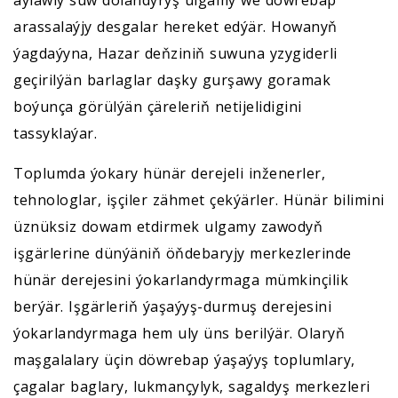
aýlawly suw dolandyryş ulgamy we döwrebap
arassalaýjy desgalar hereket edýär. Howanyň
ýagdaýyna, Hazar deňziniň suwuna yzygiderli
geçirilýän barlaglar daşky gurşawy goramak
boýunça görülýän çäreleriň netijelidigini
tassyklaýar.
Toplumda ýokary hünär derejeli inženerler,
tehnologlar, işçiler zähmet çekýärler. Hünär bilimini
üznüksiz dowam etdirmek ulgamy zawodyň
işgärlerine dünýäniň öňdebaryjy merkezlerinde
hünär derejesini ýokarlandyrmaga mümkinçilik
berýär. Işgärleriň ýaşaýyş-durmuş derejesini
ýokarlandyrmaga hem uly üns berilýär. Olaryň
maşgalalary üçin döwrebap ýaşaýyş toplumlary,
çagalar baglary, lukmançylyk, sagaldyş merkezleri