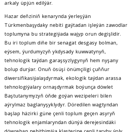
arkaly üpjün edilýär.
Hazar deňziniň kenarynda ýerleşýän
Türkmenbaşydaky nebiti gaýtadan işleýän zawodlar
toplumyna bu strategiýada wajyp orun degişlidir.
Bu iri toplum diňe bir senagat desgasy bolman,
eýsem, ýurdumyzyň ykdysady kuwwatynyň,
tehnologik taýdan garaşsyzlygynyň hem nyşany
bolup durýar. Onuň ösüşi önümçiligi çuňňur
diwersifikasiýalaşdyrmak, ekologik taýdan arassa
tehnologiýalary ornaşdyrmak boýunça döwlet
Baştutanymyzyň öňde goýan wezipeleri bilen
aýrylmaz baglanyşyklydyr. Döredilen wagtyndan
başlap häzirki güne çenli toplum geçen asyryň
tehnologik enjamlaryndan dünýä derejesindäki
döwrebap nebithimiýa klasterine çenli taryhy ýoly