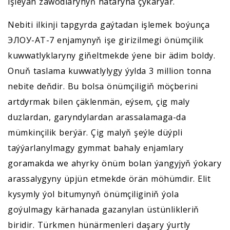
işleýän zawodlarynyň hataryna çykarýar.
Nebiti ilkinji tapgyrda gaýtadan işlemek boýunça
ЭЛОУ-АТ-7 enjamynyň işe girizilmegi önümçilik
kuwwatlyklaryny giňeltmekde ýene bir ädim boldy.
Onuň taslama kuwwatlylygy ýylda 3 million tonna
nebite deňdir. Bu bolsa önümçiligiň möçberini
artdyrmak bilen çäklenmän, eýsem, çig maly
duzlardan, garyndylardan arassalamaga-da
mümkinçilik berýär. Çig malyň şeýle düýpli
taýýarlanylmagy gymmat bahaly enjamlary
goramakda we ahyrky önüm bolan ýangyjyň ýokary
arassalygyny üpjün etmekde örän möhümdir. Elit
kysymly ýol bitumynyň önümçiliginiň ýola
goýulmagy kärhanada gazanylan üstünlikleriň
biridir. Türkmen hünärmenleri daşary ýurtly