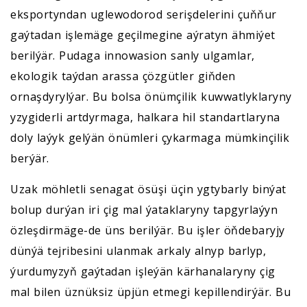
eksportyndan uglewodorod serişdelerini çuňňur
gaýtadan işlemäge geçilmegine aýratyn ähmiýet
berilýär. Pudaga innowasion sanly ulgamlar,
ekologik taýdan arassa çözgütler giňden
ornaşdyrylýar. Bu bolsa önümçilik kuwwatlyklaryny
yzygiderli artdyrmaga, halkara hil standartlaryna
doly laýyk gelýän önümleri çykarmaga mümkinçilik
berýär.
Uzak möhletli senagat ösüşi üçin ygtybarly binýat
bolup durýan iri çig mal ýataklaryny tapgyrlaýyn
özleşdirmäge-de üns berilýär. Bu işler öňdebaryjy
dünýä tejribesini ulanmak arkaly alnyp barlyp,
ýurdumyzyň gaýtadan işleýän kärhanalaryny çig
mal bilen üznüksiz üpjün etmegi kepillendirýär. Bu