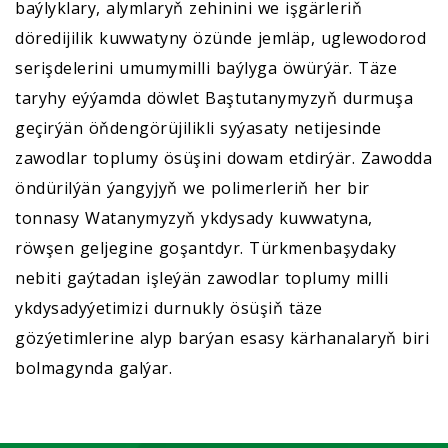
baýlyklary, alymlaryň zehinini we işgärleriň
döredijilik kuwwatyny özünde jemläp, uglewodorod
serişdelerini umumymilli baýlyga öwürýär. Täze
taryhy eýýamda döwlet Baştutanymyzyň durmuşa
geçirýän öňdengörüjilikli syýasaty netijesinde
zawodlar toplumy ösüşini dowam etdirýär. Zawodda
öndürilýän ýangyjyň we polimerleriň her bir
tonnasy Watanymyzyň ykdysady kuwwatyna,
röwşen geljegine goşantdyr. Türkmenbaşydaky
nebiti gaýtadan işleýän zawodlar toplumy milli
ykdysadyýetimizi durnukly ösüşiň täze
gözýetimlerine alyp barýan esasy kärhanalaryň biri
bolmagynda galýar.