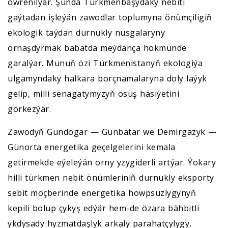
öwrenilýär. Şunda Türkmenbaşydaky nebiti
gaýtadan işleýän zawodlar toplumyna önümçiligiň
ekologik taýdan durnukly nusgalaryny
ornaşdyrmak babatda meýdança hökmünde
garalýar. Munuň özi Türkmenistanyň ekologiýa
ulgamyndaky halkara borçnamalaryna doly laýyk
gelip, milli senagatymyzyň ösüş häsiýetini
görkezýär.
Zawodyň Gündogar — Günbatar we Demirgazyk —
Günorta energetika geçelgelerini kemala
getirmekde eýeleýän orny yzygiderli artýar. Ýokary
hilli türkmen nebit önümleriniň durnukly eksporty
sebit möçberinde energetika howpsuzlygynyň
kepili bolup çykyş edýär hem-de özara bähbitli
ykdysady hyzmatdaşlyk arkaly parahatçylygy,