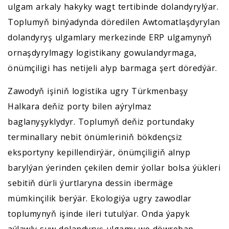
ulgam arkaly hakyky wagt tertibinde dolandyrylýar.
Toplumyň binýadynda döredilen Awtomatlaşdyrylan
dolandyryş ulgamlary merkezinde ERP ulgamynyň
ornaşdyrylmagy logistikany gowulandyrmaga,
önümçiligi has netijeli alyp barmaga şert döredýär.
Zawodyň işiniň logistika ugry Türkmenbaşy
Halkara deňiz porty bilen aýrylmaz
baglanyşyklydyr. Toplumyň deňiz portundaky
terminallary nebit önümleriniň bökdençsiz
eksportyny kepillendirýär, önümçiligiň alnyp
barylýan ýerinden çekilen demir ýollar bolsa ýükleri
sebitiň dürli ýurtlaryna dessin ibermäge
mümkinçilik berýär. Ekologiýa ugry zawodlar
toplumynyň işinde ileri tutulýar. Onda ýapyk