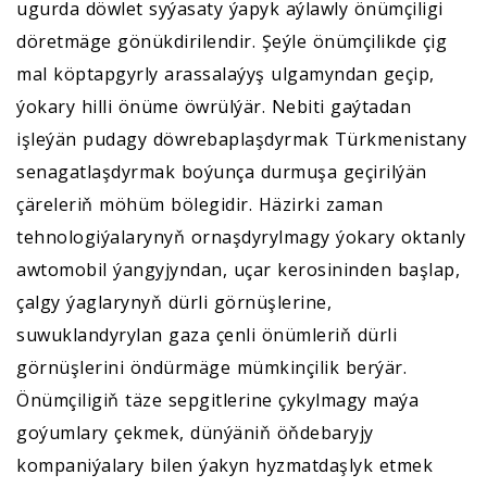
ugurda döwlet syýasaty ýapyk aýlawly önümçiligi
döretmäge gönükdirilendir. Şeýle önümçilikde çig
mal köptapgyrly arassalaýyş ulgamyndan geçip,
ýokary hilli önüme öwrülýär. Nebiti gaýtadan
işleýän pudagy döwrebaplaşdyrmak Türkmenistany
senagatlaşdyrmak boýunça durmuşa geçirilýän
çäreleriň möhüm bölegidir. Häzirki zaman
tehnologiýalarynyň ornaşdyrylmagy ýokary oktanly
awtomobil ýangyjyndan, uçar kerosininden başlap,
çalgy ýaglarynyň dürli görnüşlerine,
suwuklandyrylan gaza çenli önümleriň dürli
görnüşlerini öndürmäge mümkinçilik berýär.
Önümçiligiň täze sepgitlerine çykylmagy maýa
goýumlary çekmek, dünýäniň öňdebaryjy
kompaniýalary bilen ýakyn hyzmatdaşlyk etmek