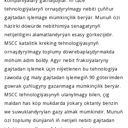
kompaniýalary gatnaşdylar. Iň täze
tehnologiýalaryň ornaşdyrylmagy nebiti çuňňur
gaýtadan işlemäge mümkinçilik berýär. Munuň özi
häzirki döwürde nebithimiýa senagatynyň
netijeliligini alamatlandyrýan esasy görkezijidir.
MSCC katalitik kreking tehnologiýasynyň
ornaşdyrylmagy toplumy döwrebaplaşdyrmakda
möhüm ädim boldy. Agyr nebit fraksiýalaryny
gaýtadan işlemek üçin niýetlenen bu tehnologiýa
zawoda çig maly gaýtadan işlemegiň 90 göterimden
gowrak çuňlugyny gazanmaga mümkinçilik berýär.
MSCC tehnologiýasynyň ulanylmagy bilen, çig
maldan has köp mukdarda ýokary oktanly benzin
we suwuklandyrylan gazy almak mümkindir. Munuň
özi toplumy dünýäniň iň netijeli nebiti gaýtadan