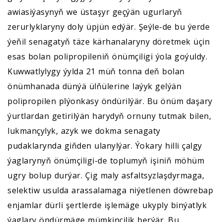
awiasiýasynyň we üstaşyr geçýän ugurlaryň
zerurlyklaryny doly üpjün edýär. Şeýle-de bu ýerde
ýeňil senagatyň täze kärhanalaryny döretmek üçin
esas bolan polipropileniň önümçiligi ýola goýuldy.
Kuwwatlylygy ýylda 21 müň tonna deň bolan
önümhanada dünýä ülňülerine laýyk gelýän
polipropilen plýonkasy öndürilýär. Bu önüm daşary
ýurtlardan getirilýän harydyň ornuny tutmak bilen,
lukmançylyk, azyk we dokma senagaty
pudaklarynda giňden ulanylýar. Ýokary hilli çalgy
ýaglarynyň önümçiligi-de toplumyň işiniň möhüm
ugry bolup durýar. Çig maly asfaltsyzlaşdyrmaga,
selektiw usulda arassalamaga niýetlenen döwrebap
enjamlar dürli şertlerde işlemäge ukyply binýatlyk
ýaglary öndürmäge mümkinçilik berýär. Bu