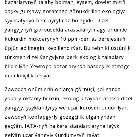
bazarlarynyň talaby bolman, eýsem, döwletimiziň
daşky gurşawy goramaga gönükdirilen ekologiýa
syýasatynyň hem aýrylmaz bölegidir. Dizel
ýangyjynyň gidrousulda arassalanylmagy önümde
kükürdiň mukdarynyň 10 ppm-den az derejesiniň
üpjün edilmegini kepillendirýär. Bu tehniki üstünlik
türkmen dizel ýangyjyna berk ekologik talaplary
bildirilýän Ýewropa bazarlarynda bäsdeşlik etmäge
mümkinçilik berýär.
Zawodda önümleriň onlarça görnüşi, şol sanda
ýokary oktanly benzin, ekologik taýdan arassa dizel
ýangyjy, yşyklandyryş we uçar kerosini öndürilýär.
Zawodyň köptapgyrly gözegçilik ulgamyndan
geçýän, IATA-nyň halkara standartlaryna laýyk
gelýän uçar ýangyjy ýurdumyzyň raýat