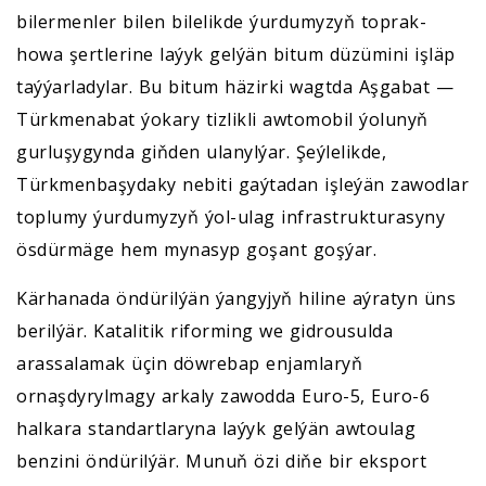
bilermenler bilen bilelikde ýurdumyzyň toprak-
howa şertlerine laýyk gelýän bitum düzümini işläp
taýýarladylar. Bu bitum häzirki wagtda Aşgabat —
Türkmenabat ýokary tizlikli awtomobil ýolunyň
gurluşygynda giňden ulanylýar. Şeýlelikde,
Türkmenbaşydaky nebiti gaýtadan işleýän zawodlar
toplumy ýurdumyzyň ýol-ulag infrastrukturasyny
ösdürmäge hem mynasyp goşant goşýar.
Kärhanada öndürilýän ýangyjyň hiline aýratyn üns
berilýär. Katalitik riforming we gidrousulda
arassalamak üçin döwrebap enjamlaryň
ornaşdyrylmagy arkaly zawodda Euro-5, Euro-6
halkara standartlaryna laýyk gelýän awtoulag
benzini öndürilýär. Munuň özi diňe bir eksport