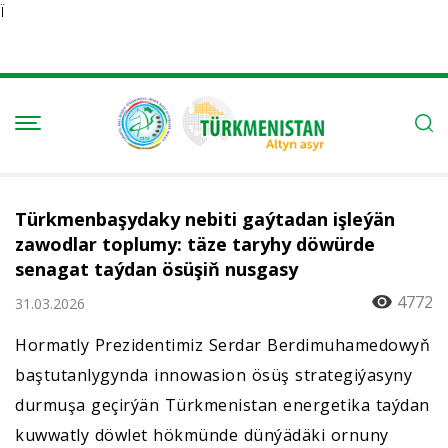
Ï
Türkmenbaşydaky nebiti gaýtadan işleýän
zawodlar toplumy: täze taryhy döwürde
senagat taýdan ösüşiň nusgasy
4772
31.03.2026
Hormatly Prezidentimiz Serdar Berdimuhamedowyň
baştutanlygynda innowasion ösüş strategiýasyny
durmuşa geçirýän Türkmenistan energetika taýdan
kuwwatly döwlet hökmünde dünýädäki ornuny