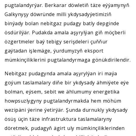
pugtalandyrýar. Berkarar döwletiň täze eýýamynyň
Galkynyşy döwründe milli ykdysadyýetimiziň
binýady bolan nebitgaz pudagy batly depginde
ösdürilýär. Pudakda amala aşyrylýan giň möçberli
özgertmeler baý tebigy serişdeleri çuňňur
gaýtadan işlemäge, ýurdumyzyň eksport
mümkinçiliklerini pugtalandyrmaga gönükdirilendir.
Nebitgaz pudagynda amala aşyrylýan iri maýa
goýum taslamalary diňe bir ykdysady ähmiýete eýe
bolman, eýsem, sebit we ählumumy energetika
howpsuzlygyny pugtalandyrmakda hem möhüm
wezipäni ýerine ýetirýär. Şunda durnukly ykdysady
ösüş üçin täze infrastruktura taslamalaryny
döretmek, pudagyň ägirt uly mümkinçiliklerinden