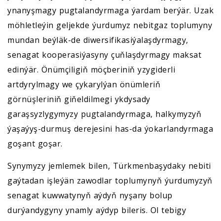
ynanyşmagy pugtalandyrmaga ýardam berýär. Uzak
möhletleýin geljekde ýurdumyz nebitgaz toplumyny
mundan beýläk-de diwersifikasiýalaşdyrmagy,
senagat kooperasiýasyny çuňlaşdyrmagy maksat
edinýär. Önümçiligiň möçberiniň yzygiderli
artdyrylmagy we çykarylýan önümleriň
görnüşleriniň giňeldilmegi ykdysady
garaşsyzlygymyzy pugtalandyrmaga, halkymyzyň
ýaşaýyş-durmuş derejesini has-da ýokarlandyrmaga
goşant goşar.
Synymyzy jemlemek bilen, Türkmenbaşydaky nebiti
gaýtadan işleýän zawodlar toplumynyň ýurdumyzyň
senagat kuwwatynyň aýdyň nyşany bolup
durýandygyny ynamly aýdyp bileris. Ol tebigy