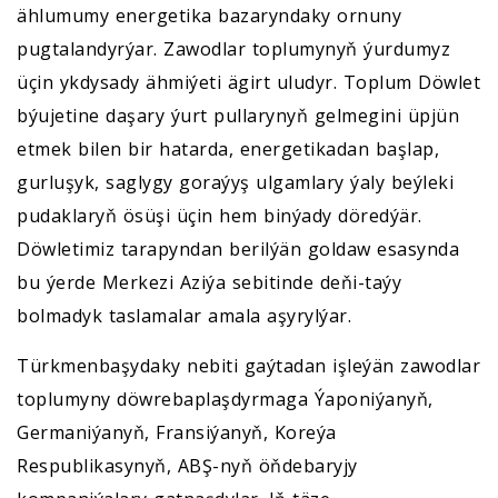
ählumumy energetika bazaryndaky ornuny
pugtalandyrýar. Zawodlar toplumynyň ýurdumyz
üçin ykdysady ähmiýeti ägirt uludyr. Toplum Döwlet
býujetine daşary ýurt pullarynyň gelmegini üpjün
etmek bilen bir hatarda, energetikadan başlap,
gurluşyk, saglygy goraýyş ulgamlary ýaly beýleki
pudaklaryň ösüşi üçin hem binýady döredýär.
Döwletimiz tarapyndan berilýän goldaw esasynda
bu ýerde Merkezi Aziýa sebitinde deňi-taýy
bolmadyk taslamalar amala aşyrylýar.
Türkmenbaşydaky nebiti gaýtadan işleýän zawodlar
toplumyny döwrebaplaşdyrmaga Ýaponiýanyň,
Germaniýanyň, Fransiýanyň, Koreýa
Respublikasynyň, ABŞ-nyň öňdebaryjy