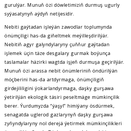
gurulýar. Munuň özi döwletimiziň durmuş ugurly
syýasatynyň aýdyň netijesidir.
Nebiti gaýtadan işleýän zawodlar toplumynda
önümçiligi has-da giňeltmek meýilleşdirilýär.
Nebitiň agyr galyndylaryny çuňňur gaýtadan
işlemek üçin täze desgalary gurmak boýunça
taslamalar häzirki wagtda işjeň durmuşa geçirilýär.
Munuň özi arassa nebit önümleriniň öndürilýän
möçberini has-da artdyrmaga, önümçiligiň
girdejililigini ýokarlandyrmaga, daşky gurşawa
ýetirilýän ekologik täsiri peseltmäge mümkinçilik
berer. Ýurdumyzda “ýaşyl” himiýany ösdürmek,
senagatda uglerod gazlarynyň daşky gurşawa
zyňyndylaryny nol derejä ýetirmek mümkinçilikleri