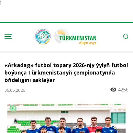
Ï
«Arkadag» futbol topary 2026-njy ýylyň futbol
boýunça Türkmenistanyň çempionatynda
öňdeligini saklaýar
4256
06.05.2026