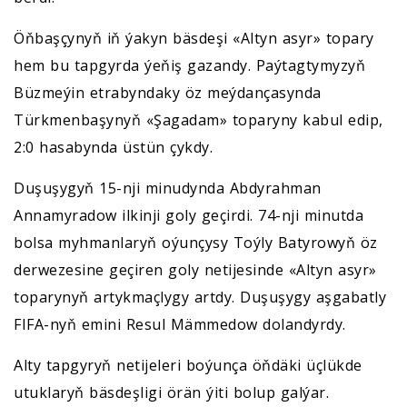
Öňbaşçynyň iň ýakyn bäsdeşi «Altyn asyr» topary
hem bu tapgyrda ýeňiş gazandy. Paýtagtymyzyň
Büzmeýin etrabyndaky öz meýdançasynda
Türkmenbaşynyň «Şagadam» toparyny kabul edip,
2:0 hasabynda üstün çykdy.
Duşuşygyň 15-nji minudynda Abdyrahman
Annamyradow ilkinji goly geçirdi. 74-nji minutda
bolsa myhmanlaryň oýunçysy Toýly Batyrowyň öz
derwezesine geçiren goly netijesinde «Altyn asyr»
toparynyň artykmaçlygy artdy. Duşuşygy aşgabatly
FIFA-nyň emini Resul Mämmedow dolandyrdy.
Alty tapgyryň netijeleri boýunça öňdäki üçlükde
utuklaryň bäsdeşligi örän ýiti bolup galýar.