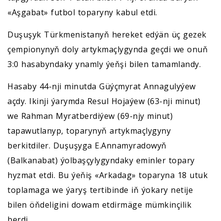
«Aşgabat» futbol toparyny kabul etdi.
Duşuşyk Türkmenistanyň hereket edýän üç gezek
çempionynyň doly artykmaçlygynda geçdi we onuň
3:0 hasabyndaky ynamly ýeňşi bilen tamamlandy.
Hasaby 44-nji minutda Güýçmyrat Annagulyýew
açdy. Ikinji ýarymda Resul Hojaýew (63-nji minut)
we Rahman Myratberdiýew (69-njy minut)
tapawutlanyp, toparynyň artykmaçlygyny
berkitdiler. Duşuşyga E.Annamyradowyň
(Balkanabat) ýolbaşçylygyndaky eminler topary
hyzmat etdi. Bu ýeňiş «Arkadag» toparyna 18 utuk
toplamaga we ýaryş tertibinde iň ýokary netije
bilen öňdeligini dowam etdirmäge mümkinçilik
berdi.