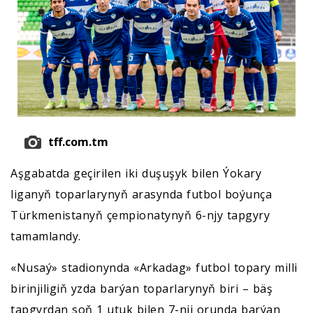
tff.com.tm
Aşgabatda geçirilen iki duşuşyk bilen Ýokary
liganyň toparlarynyň arasynda futbol boýunça
Türkmenistanyň çempionatynyň 6-njy tapgyry
tamamlandy.
«Nusaý» stadionynda «Arkadag» futbol topary milli
birinjiligiň yzda barýan toparlarynyň biri – bäş
tapgyrdan soň 1 utuk bilen 7-nji orunda barýan