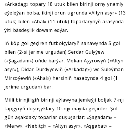
«Arkadag» topary 18 utuk bilen birinji orny ynamly
eýeleýän bolsa, ikinji orun ugrunda «Altyn asyr» (13
utuk) bilen «Ahal» (11 utuk) toparlarynyň arasynda
ýiti bäsdeşlik dowam edýär.
Iň köp gol geçiren futbolçylaryň sanawynda 5 gol
bilen (2-si jerime urgudan) Serdar Gulyýew
(«Şagadam») öňde barýar. Mekan Aşyrowyň («Altyn
asyr»), Didar Durdyýewiň («Arkadag») we Süleýman
Mirzoýewiň («Ahal») hersiniň hasabynda 4 gol (1
jerime urgudan) bar.
Milli birinjiligiň birinji aýlawyna jemleýji boljak 7-nji
tapgyryň duşuşyklary 10-njy maýda geçiriler. Şol
gün aşakdaky toparlar duşuşarlar: «Şagadam» –
«Merw», «Nebitçi» – «Altyn asyr», «Aşgabat» –