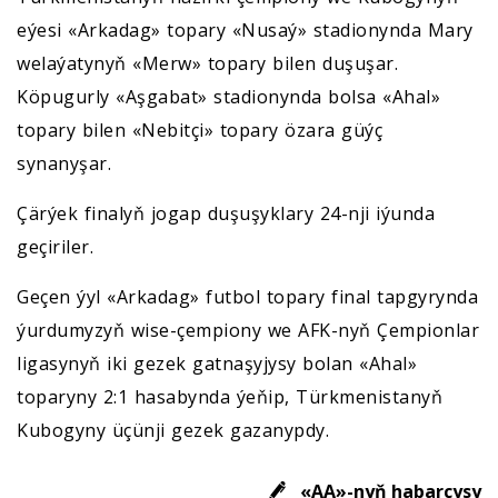
eýesi «Arkadag» topary «Nusaý» stadionynda Mary
welaýatynyň «Merw» topary bilen duşuşar.
Köpugurly «Aşgabat» stadionynda bolsa «Ahal»
topary bilen «Nebitçi» topary özara güýç
synanyşar.
Çärýek finalyň jogap duşuşyklary 24-nji iýunda
geçiriler.
Geçen ýyl «Arkadag» futbol topary final tapgyrynda
ýurdumyzyň wise-çempiony we AFK-nyň Çempionlar
ligasynyň iki gezek gatnaşyjysy bolan «Ahal»
toparyny 2:1 hasabynda ýeňip, Türkmenistanyň
Kubogyny üçünji gezek gazanypdy.
«AA»-nyň habarçysy