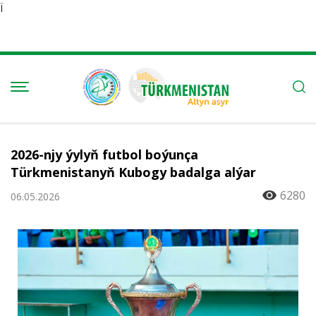
Ï
2026-njy ýylyň futbol boýunça
Türkmenistanyň Kubogy badalga alýar
6280
06.05.2026