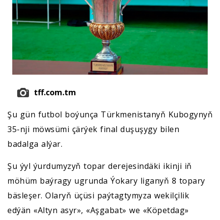
tff.com.tm
Şu gün futbol boýunça Türkmenistanyň Kubogynyň
35-nji möwsümi çärýek final duşuşygy bilen
badalga alýar.
Şu ýyl ýurdumyzyň topar derejesindäki ikinji iň
möhüm baýragy ugrunda Ýokary liganyň 8 topary
bäsleşer. Olaryň üçüsi paýtagtymyza wekilçilik
edýän «Altyn asyr», «Aşgabat» we «Köpetdag»