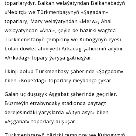
toparlarydyr. Balkan welaýatyndan Balkanabadyň
«Nebitçi» we Türkmenbaşynyň «Şagadam»
toparlary, Mary welaýatyndan «Merw», Ahal
welaýatyndan «Ahal», şeýle-de häzirki wagtda
Türkmenistanyň çempiony we Kubogynyň eýesi
bolan döwlet ähmiýetli Arkadag şäheriniň adybir
«Arkadag» topary ýaryşa gatnaşýar.
Ilkinji bolup Türkmenbaşy şäherinde «Şagadam»
bilen «Köpetdag» toparlary meýdança çykar.
Galan üç duşuşyk Aşgabat şäherinde geçiriler.
Büzmeýin etrabyndaky stadionda paýtagt
derejesindäki ýaryşlarda «Altyn asyr» bilen
«Aşgabat» toparlary duşuşar.
Türkmenistanyň häzirki çempiony we Kubogynyň