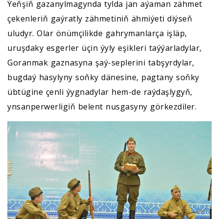
Ýeňşiň gazanylmagynda tylda jan aýaman zähmet
çekenleriň gaýratly zähmetiniň ähmiýeti diýseň
uludyr. Olar önümçilikde gahrymanlarça işläp,
uruşdaky esgerler üçin ýyly eşikleri taýýarladylar,
Goranmak gaznasyna şaý-seplerini tabşyrdylar,
bugdaý hasylyny soňky dänesine, pagtany soňky
übtügine çenli ýygnadylar hem-de raýdaşlygyň,
ynsanperwerligiň belent nusgasyny görkezdiler.