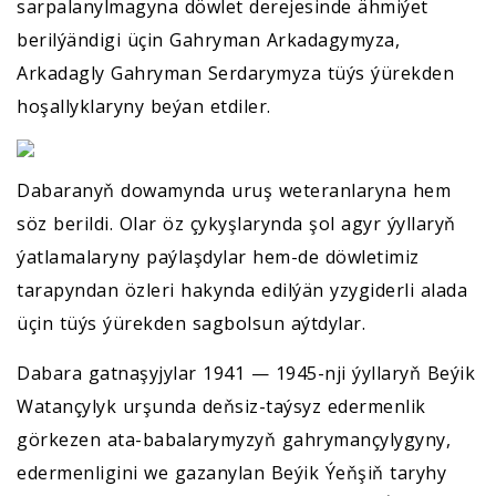
sarpalanylmagyna döwlet derejesinde ähmiýet
berilýändigi üçin Gahryman Arkadagymyza,
Arkadagly Gahryman Serdarymyza tüýs ýürekden
hoşallyklaryny beýan etdiler.
Dabaranyň dowamynda uruş weteranlaryna hem
söz berildi. Olar öz çykyşlarynda şol agyr ýyllaryň
ýatlamalaryny paýlaşdylar hem-de döwletimiz
tarapyndan özleri hakynda edilýän yzygiderli alada
üçin tüýs ýürekden sagbolsun aýtdylar.
Dabara gatnaşyjylar 1941 — 1945-nji ýyllaryň Beýik
Watançylyk urşunda deňsiz-taýsyz edermenlik
görkezen ata-babalarymyzyň gahrymançylygyny,
edermenligini we gazanylan Beýik Ýeňşiň taryhy