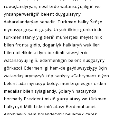
rowaçlandyrýan, nesillerde watansöýüjiligiň we
ynsanperwerligiň belent duýgularyny
dabaralandyrýan senedir. Türkmen halky Ýeňşe
mynasyp goşant goşdy. Urşuň ilkinji günlerinde
türkmenistanly ýigitleriň müňlerçesi meýletinlik
bilen fronta gidip, doganlyk halklaryň wekilleri
bilen bilelikde aldym-berdimli söweşlerde
watansöýüjiligiň, edermenligiň belent nusgasyny
görkezdi. Edermenligi hem-de gaýduwsyzlygy üçin
watandaşlarymyzyň köp sanlysy «Gahryman» diýen
belent ada mynasyp boldy, müňlerçe esger orden-
medallar bilen sylaglandy. Şolaryň hatarynda
hormatly Prezidentimiziň garry atasy we türkmen
halkynyň Milli Lideriniň atasy Berdimuhamet
Annaýewiň hem bolandygyny bellemek gerek.