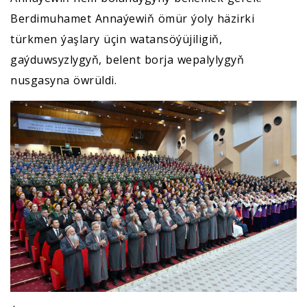
Berdimuhamet Annaýewiň ömür ýoly häzirki
türkmen ýaşlary üçin watansöýüjiligiň,
gaýduwsyzlygyň, belent borja wepalylygyň
nusgasyna öwrüldi.