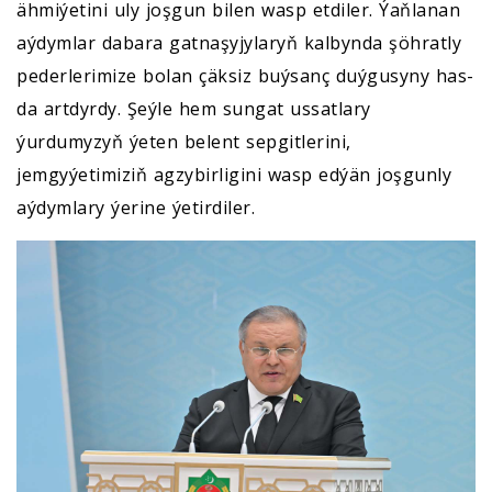
ähmiýetini uly joşgun bilen wasp etdiler. Ýaňlanan
aýdymlar dabara gatnaşyjylaryň kalbynda şöhratly
pederlerimize bolan çäksiz buýsanç duýgusyny has-
da artdyrdy. Şeýle hem sungat ussatlary
ýurdumyzyň ýeten belent sepgitlerini,
jemgyýetimiziň agzybirligini wasp edýän joşgunly
aýdymlary ýerine ýetirdiler.