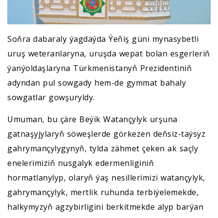
Soňra dabaraly ýagdaýda Ýeňiş güni mynasybetli
uruş weteranlaryna, uruşda wepat bolan esgerleriň
ýanýoldaşlaryna Türkmenistanyň Prezidentiniň
adyndan pul sowgady hem-de gymmat bahaly
sowgatlar gowşuryldy.
Umuman, bu çäre Beýik Watançylyk urşuna
gatnaşyjylaryň söweşlerde görkezen deňsiz-taýsyz
gahrymançylygynyň, tylda zähmet çeken ak saçly
enelerimiziň nusgalyk edermenliginiň
hormatlanylyp, olaryň ýaş nesillerimizi watançylyk,
gahrymançylyk, mertlik ruhunda terbiýelemekde,
halkymyzyň agzybirligini berkitmekde alyp barýan