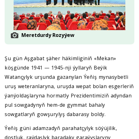
Meretdurdy Rozyýew
Şu gün Aşgabat şäher häkimliginiň «Mekan»
köşgünde 1941 — 1945-nji ýyllaryň Beýik
Watançylyk urşunda gazanylan Ýeňiş mynasybetli
uruş weteranlaryna, uruşda wepat bolan esgerleriň
ýanýoldaşlaryna hormatly Prezidentimiziň adyndan
pul sowgadynyň hem-de gymmat bahaly
sowgatlaryň gowşurylyş dabarasy boldy.
Ýeňiş güni adamzadyň parahatçylyk söýüjilik,
dostluk, raýdaşlyk baradaky garaýyşlaryny