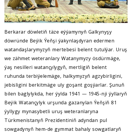
Berkarar döwletiň täze eýýamynyň Galkynyşy
döwründe Beýik Ýeňşi ýakynlaşdyran edermen
watandaşlarymyzyň mertebesi belent tutulýar. Uruş
we zähmet weteranlary Watanymyzy ösdürmäge,
ýaş nesilleri watançylygyň, mertligiň belent
ruhunda terbiýelemäge, halkymyzyň agzybirligini,
jebisligini berkitmäge uly goşant goşýarlar. Şunuň
bilen baglylykda, her ýylda 1941 — 1945-nji ýyllaryň
Beýik Watançylyk urşunda gazanylan Ýeňşiň 81
ýyllygy mynasybetli uruş weteranlaryna
Türkmenistanyň Prezidentiniň adyndan pul
sowgadynyň hem-de gymmat bahaly sowgatlaryň