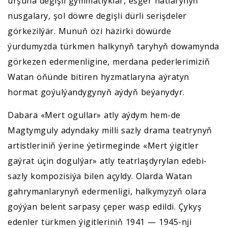
urşuna degişli gymmatlyklar, esger hatlarynyň
nusgalary, şol döwre degişli dürli serişdeler
görkezilýär. Munuň özi häzirki döwürde
ýurdumyzda türkmen halkynyň taryhyň dowamynda
görkezen edermenligine, merdana pederlerimiziň
Watan öňünde bitiren hyzmatlaryna aýratyn
hormat goýulýandygynyň aýdyň beýanydyr.
Dabara «Mert ogullar» atly aýdym hem-de
Magtymguly adyndaky milli sazly drama teatrynyň
artistleriniň ýerine ýetirmeginde «Mert ýigitler
gaýrat üçin dogulýar» atly teatrlaşdyrylan edebi-
sazly kompozisiýa bilen açyldy. Olarda Watan
gahrymanlarynyň edermenligi, halkymyzyň olara
goýýan belent sarpasy çeper wasp edildi. Çykyş
edenler türkmen ýigitleriniň 1941 — 1945-nji