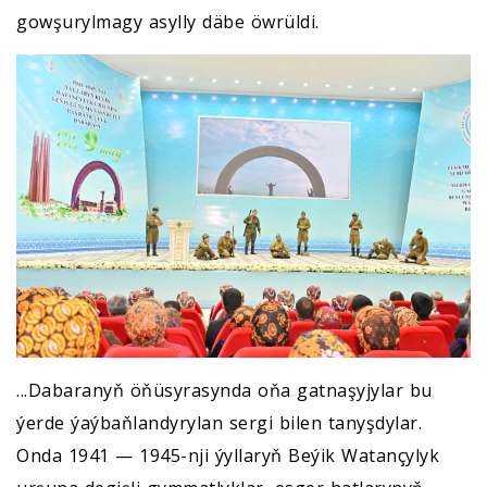
gowşurylmagy asylly däbe öwrüldi.
...Dabaranyň öňüsyrasynda oňa gatnaşyjylar bu
ýerde ýaýbaňlandyrylan sergi bilen tanyşdylar.
Onda 1941 — 1945-nji ýyllaryň Beýik Watançylyk