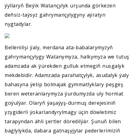
ýyllaryň Beýik Watançylyk urşunda görkezen
deňsiz-taýsyz gahrymançylygyny aýratyn
nygtadylar.
Bellenilişi ýaly, merdana ata-babalarymyzyň
gahrymançylygy Watanymyza, halkymyza we tutuş
adamzada ak ýürekden gulluk etmegiň nusgalyk
mekdebidir. Adamzada parahatçylyk, asudalyk ýaly
bahasyna ýetip bolmajak gymmatlyklary peşgeş
beren weteranlarymyza ýurdumyzda uly hormat
goýulýar. Olaryň ýaşaýyş-durmuş derejesiniň
yzygiderli ýokarlandyrylmagy üçin döwletimiz
tarapyndan ähli şertler döredilýär. Şunuň bilen
baglylykda, dabara gatnaşyjylar pederlerimiziň