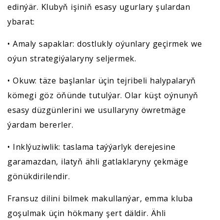
edinýär. Klubyň işiniň esasy ugurlary şulardan
ybarat:
• Amaly sapaklar: dostlukly oýunlary geçirmek we
oýun strategiýalaryny seljermek.
• Okuw: täze başlanlar üçin tejribeli halypalaryň
kömegi göz öňünde tutulýar. Olar küşt oýnunyň
esasy düzgünlerini we usullaryny öwretmäge
ýardam bererler.
• Inklýuziwlik: taslama taýýarlyk derejesine
garamazdan, ilatyň ähli gatlaklaryny çekmäge
gönükdirilendir.
Fransuz dilini bilmek makullanýar, emma kluba
goşulmak üçin hökmany şert däldir. Ähli