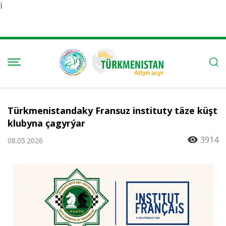
Ï
Türkmenistandaky Fransuz instituty täze küşt
klubyna çagyrýar
3914
08.05.2026