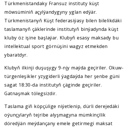
Türkmenistandaky Fransuz instituty küşt
möwsüminiň açylýandygyny yglan edýär.
Türkmenistanyň Küşt federasiýasy bilen bilelikdäki
taslamanyň çäklerinde institutyň binýadynda küşt
kluby öz işine başlaýar. Klubyň esasy maksady bu
intellektual sport görnüşini wagyz etmekden
ybaratdyr.
Klubyň ilkinji duşuşygy 9-njy maýda geçiriler. Okuw-
türgenleşikler yzygiderli ýagdaýda her şenbe güni
sagat 18:30-da institutyň çäginde geçiriler.
Gatnaşmak tölegsizdir.
Taslama giň köpçülige niýetlenip, dürli derejedäki
oýunçylaryň tejribe alyşmagyna mümkinçilik
döredýän meýdançany emele getirmegi maksat