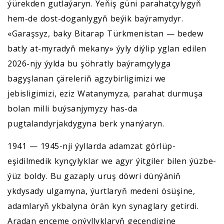
ýürekden gutlaýaryn. Ýeňiş güni parahatçylygyň
hem-de dost-doganlygyň beýik baýramydyr.
«Garaşsyz, baky Bitarap Türkmenistan — bedew
batly at-myradyň mekany» ýyly diýlip yglan edilen
2026-njy ýylda bu şöhratly baýramçylyga
bagyşlanan çäreleriň agzybirligimizi we
jebisligimizi, eziz Watanymyza, parahat durmuşa
bolan milli buýsanjymyzy has-da
pugtalandyrjakdygyna berk ynanýaryn.
1941 — 1945-nji ýyllarda adamzat görlüp-
eşidilmedik kynçylyklar we agyr ýitgiler bilen ýüzbe-
ýüz boldy. Bu gazaply uruş döwri dünýäniň
ykdysady ulgamyna, ýurtlaryň medeni ösüşine,
adamlaryň ykbalyna örän kyn synaglary getirdi.
Aradan ençeme onýyllyklaryň geçendigine