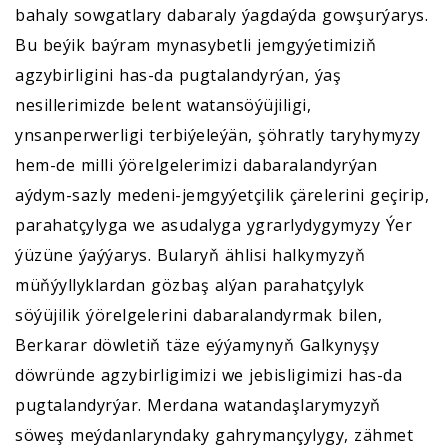
bahaly sowgatlary dabaraly ýagdaýda gowşurýarys.
Bu beýik baýram mynasybetli jemgyýetimiziň
agzybirligini has-da pugtalandyrýan, ýaş
nesillerimizde belent watansöýüjiligi,
ynsanperwerligi terbiýeleýän, şöhratly taryhymyzy
hem-de milli ýörelgelerimizi dabaralandyrýan
aýdym-sazly medeni-jemgyýetçilik çärelerini geçirip,
parahatçylyga we asudalyga ygrarlydygymyzy Ýer
ýüzüne ýaýýarys. Bularyň ählisi halkymyzyň
müňýyllyklardan gözbaş alýan parahatçylyk
söýüjilik ýörelgelerini dabaralandyrmak bilen,
Berkarar döwletiň täze eýýamynyň Galkynyşy
döwründe agzybirligimizi we jebisligimizi has-da
pugtalandyrýar. Merdana watandaşlarymyzyň
söweş meýdanlaryndaky gahrymançylygy, zähmet