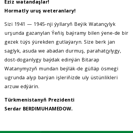
Eziz watandaşlar!
Hormatly uruş weteranlary!
Sizi 1941 — 1945-nji ýyllaryň Beýik Watançylyk
urşunda gazanylan Ýeňiş baýramy bilen ýene-de bir
gezek tüýs ýürekden gutlaýaryn. Size berk jan
saglyk, asuda we abadan durmuş, parahatçylygy,
dost-doganlygy baýdak edinýän Bitarap
Watanymyzyň mundan beýläk-de gülläp ösmegi
ugrunda alyp barýan işleriňizde uly üstünlikleri
arzuw edýärin.
Türkmenistanyň Prezidenti
Serdar BERDIMUHAMEDOW.