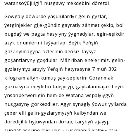
watansöýüjiligiň nusgawy mekdebini döretdi.
Gowgaly döwürde ýaşululardyr gelin-gyzlar,
ýetginjekler gije-gündiz gaýratly zähmet çekip, bol
bugdaý we pagta hasylyny ýygnadylar, egin-eşikdir
azyk önümlerini taýýarlap, Beýik Ýeňşiň
gazanylmagyna özleriniň deňsiz-taýsyz
goşantlaryny goşdular. Mähriban enelerimiz, gelin-
gyzlarymyz arzyly Ýeňşiň hatyrasyna 7 müň 392
kilogram altyn-kümüş şaý-seplerini Goranmak
gaznasyna meýletin tabşyryp, gaýtalanmajak beýik
ynsanperwerligiň hem-de Watana wepalylygyň
nusgasyny görkezdiler. Agyr synagly ýowuz ýyllarda
çeper elli gelin-gyzlarymyzyň kalbyndan we
döredijilik hyjuwyndan döräp, taryhyň ajaýyp
sungat eserine öwrülen «Türkmeniň kalby» atly