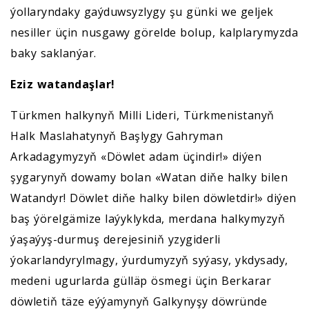
ýollaryndaky gaýduwsyzlygy şu günki we geljek
nesiller üçin nusgawy görelde bolup, kalplarymyzda
baky saklanýar.
Eziz watandaşlar!
Türkmen halkynyň Milli Lideri, Türkmenistanyň
Halk Maslahatynyň Başlygy Gahryman
Arkadagymyzyň «Döwlet adam üçindir!» diýen
şygarynyň dowamy bolan «Watan diňe halky bilen
Watandyr! Döwlet diňe halky bilen döwletdir!» diýen
baş ýörelgämize laýyklykda, merdana halkymyzyň
ýaşaýyş-durmuş derejesiniň yzygiderli
ýokarlandyrylmagy, ýurdumyzyň syýasy, ykdysady,
medeni ugurlarda gülläp ösmegi üçin Berkarar
döwletiň täze eýýamynyň Galkynyşy döwründe