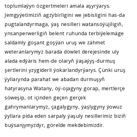
toplumlaýyn özgertmeleri amala aşyrýarys.
Jemgyýetimiziň agzybirligini we jebisligini has-da
pugtalandyrmaga, ýaş nesilleri watansöýüjiligiň,
ynsanperwerligiň belent ruhunda terbiýelemäge
saldamly goşant goşýan uruş we zähmet
weteranlarymyz barada döwlet derejesinde uly
alada edýäris hem-de olaryň ýaşaýyş-durmuş
şertlerini yzygiderli ýokarlandyrýarys. Çünki uruş
ýyllarynda parahat we abadan durmuşyň
hatyrasyna Watany, öý-ojagyny gorap, mertlerçe
söweşip, ot içinden geçen gerçek
gahrymanlarymyz, çagalygyny, ýaşlygyny ýowuz
ýyllara pida eden sarpaly ýaşuly nesillerimiz biziň
buýsanjymyzdyr, görelde mekdebimizdir.