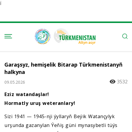
Ï
Garaşsyz, hemişelik Bitarap Türkmenistanyň
halkyna
3532
09.05.2026
Eziz watandaşlar!
Hormatly uruş weteranlary!
Sizi 1941 — 1945-nji ýyllaryň Beýik Watançylyk
urşunda gazanylan Ýeňiş güni mynasybetli tüýs