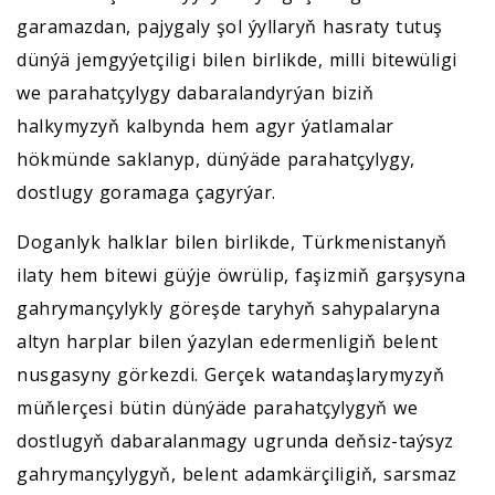
garamazdan, pajygaly şol ýyllaryň hasraty tutuş
dünýä jemgyýetçiligi bilen birlikde, milli bitewüligi
we parahatçylygy dabaralandyrýan biziň
halkymyzyň kalbynda hem agyr ýatlamalar
hökmünde saklanyp, dünýäde parahatçylygy,
dostlugy goramaga çagyrýar.
Doganlyk halklar bilen birlikde, Türkmenistanyň
ilaty hem bitewi güýje öwrülip, faşizmiň garşysyna
gahrymançylykly göreşde taryhyň sahypalaryna
altyn harplar bilen ýazylan edermenligiň belent
nusgasyny görkezdi. Gerçek watandaşlarymyzyň
müňlerçesi bütin dünýäde parahatçylygyň we
dostlugyň dabaralanmagy ugrunda deňsiz-taýsyz
gahrymançylygyň, belent adamkärçiligiň, sarsmaz