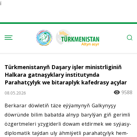
Ï
Türkmenistanyň Daşary işler ministrliginiň
Halkara gatnaşyklary institutynda
Parahatçylyk we bitaraplyk kafedrasy açylar
9588
08.05.2026
Berkarar döwletiň täze eýýamynyň Galkynyşy
döwründe bilim babatda alnyp barylýan giň gerimli
özgertmeleri yzygiderli dowam etdirmek we syýasy-
diplomatik taýdan uly ähmiýetli parahatçylyk hem-