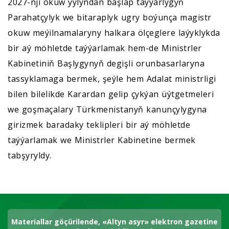
2027-nji okuw ýylyndan başlap taýýarlygyň
Parahatçylyk we bitaraplyk ugry boýunça magistr
okuw meýilnamalaryny halkara ölçeglere laýyklykda
bir aý möhletde taýýarlamak hem-de Ministrler
Kabinetiniň Başlygynyň degişli orunbasarlaryna
tassyklamaga bermek, şeýle hem Adalat ministrligi
bilen bilelikde Karardan gelip çykýan üýtgetmeleri
we goşmaçalary Türkmenistanyň kanunçylygyna
girizmek baradaky teklipleri bir aý möhletde
taýýarlamak we Ministrler Kabinetine bermek
tabşyryldy.
Materiallar göçürilende, «Altyn asyr» elektron gazetine