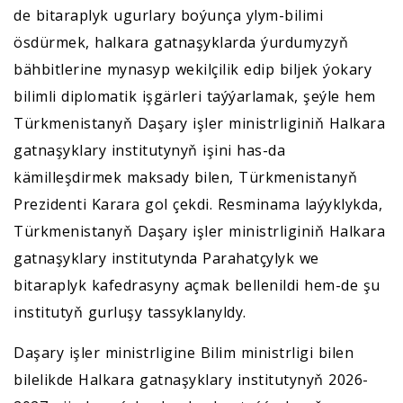
de bitaraplyk ugurlary boýunça ylym-bilimi
ösdürmek, halkara gatnaşyklarda ýurdumyzyň
bähbitlerine mynasyp wekilçilik edip biljek ýokary
bilimli diplomatik işgärleri taýýarlamak, şeýle hem
Türkmenistanyň Daşary işler ministrliginiň Halkara
gatnaşyklary institutynyň işini has-da
kämilleşdirmek maksady bilen, Türkmenistanyň
Prezidenti Karara gol çekdi. Resminama laýyklykda,
Türkmenistanyň Daşary işler ministrliginiň Halkara
gatnaşyklary institutynda Parahatçylyk we
bitaraplyk kafedrasyny açmak bellenildi hem-de şu
institutyň gurluşy tassyklanyldy.
Daşary işler ministrligine Bilim ministrligi bilen
bilelikde Halkara gatnaşyklary institutynyň 2026-