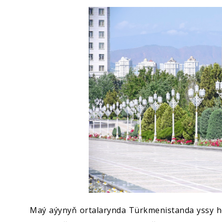
Ykdysadyýet
Jemgyýet
Medeniýet
Ylym
Sport
Maý aýynyň ortalarynda Türkmenistanda yssy h