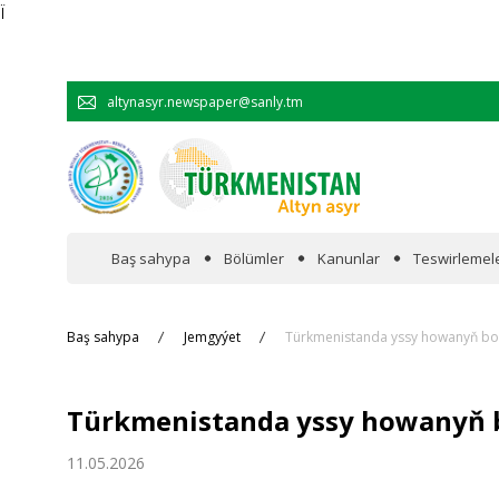
Ï
altynasyr.newspaper@sanly.tm
Baş sahypa
Bölümler
Kanunlar
Teswirlemel
Wakalaryň jümmişinde
Baş sahypa
Jemgyýet
Türkmenistanda yssy howanyň bo
Resmi
Türkmenistanda yssy howanyň 
Hyzmatdaşlyk
11.05.2026