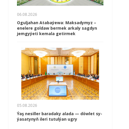
06.08.2026
Oguljahan Atabaýewa: Maksadymyz –
enelere goldaw bermek arkaly sagdyn
jemgyýeti kemala getirmek
05.08.2026
Ýaş ne­sil­ler ba­ra­da­ky ala­da — döw­let sy­
ýa­sa­ty­nyň ile­ri tu­tul­ýan ug­ry