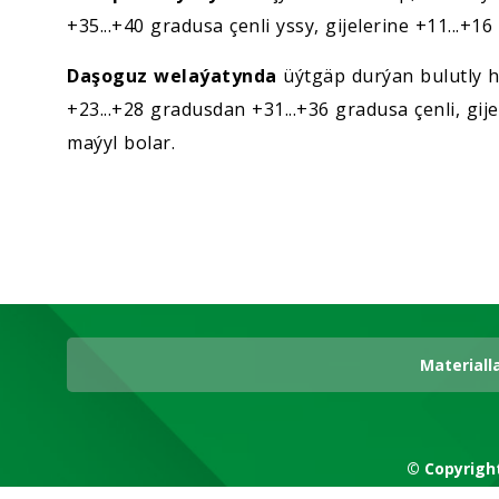
+35...+40 gradusa çenli yssy, gijelerine +11...+1
Daşoguz welaýatynda
üýtgäp durýan bulutly 
+23...+28 gradusdan +31...+36 gradusa çenli, gij
maýyl bolar.
Materiall
© Copyrigh