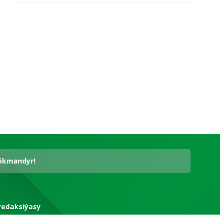
hökmandyr!
redaksiýasy