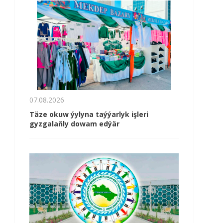
07.08.2026
Täze okuw ýylyna taýýarlyk işleri
gyzgalaňly dowam edýär