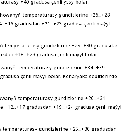
urasy +40 gradusa çenli yssy bolar.
howanyň temperaturasy gündizlerine +26...+28
4...+16 gradusdan +21...+23 gradusa çenli maýyl
 temperaturasy gündizlerine +25...+30 gradusdan
dusdan +18...+23 gradusa çenli maýyl bolar.
wanyň temperaturasy gündizlerine +34...+39
 gradusa çenli maýyl bolar. Kenarýaka sebitlerinde
wanyň temperaturasy gündizlerine +26...+31
ne +12...+17 gradusdan +19...+24 gradusa çenli maýyl
temperaturasy gündizlerine +25...+30 gradusdan