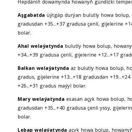
Hepdäniň dowamynda howanyň gündizki temperat
Aşgabatda
üýtgäp durýan bulutly howa bolup, 
gradusdan +35...+37 gradusa çenli, gijelerine +1
bolar.
Ahal welaýatynda
bulutly howa bolup, howanyň
+34...+39 gradusa çenli, gijelerine +12...+17 gra
Balkan welaýatynda
az bulutly howa bolup, ho
gradus, gijelerine +13...+18 gradusdan +19...+24
+26...+31 gradus maýyl bolar.
Mary welaýatynda
esasan açyk howa bolup, ho
gradusdan +35...+40 gradusa çenli yssy, gijeleri
bolar.
Lebap welaýatynda
açyk howa bolup, howanyň 