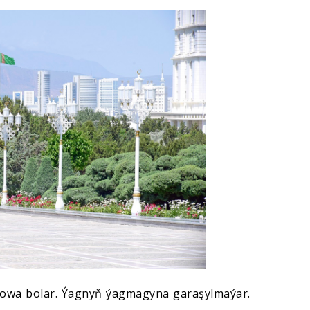
owa bolar. Ýagnyň ýagmagyna garaşylmaýar.