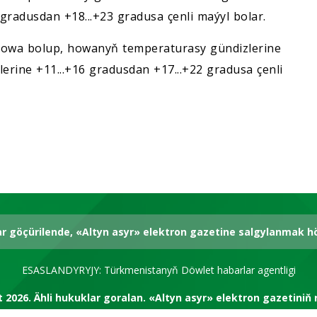
6 gradusdan +18...+23 gradusa çenli maýyl bolar.
howa bolup, howanyň temperaturasy gündizlerine
elerine +11...+16 gradusdan +17...+22 gradusa çenli
ar göçürilende, «Altyn asyr» elektron gazetine salgylanmak 
ESASLANDYRYJY: Türkmenistanyň Döwlet habarlar agentligi
t 2026.
Ähli hukuklar goralan.
«Altyn asyr» elektron gazetiniň 