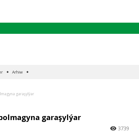
er
Arhiw
lmagyna garaşylýar
bolmagyna garaşylýar
3739