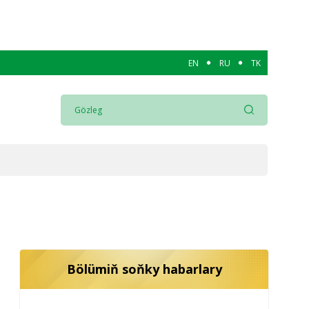
EN
RU
TK
Bölümiň soňky habarlary