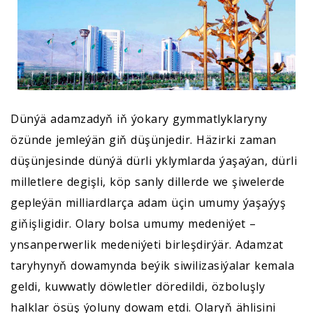
Dünýä adamzadyň iň ýokary gymmatlyklaryny
özünde jemleýän giň düşünjedir. Häzirki zaman
düşünjesinde dünýä dürli yklymlarda ýaşaýan, dürli
milletlere degişli, köp sanly dillerde we şiwelerde
gepleýän milliardlarça adam üçin umumy ýaşaýyş
giňişligidir. Olary bolsa umumy medeniýet –
ynsanperwerlik medeniýeti birleşdirýär. Adamzat
taryhynyň dowamynda beýik siwilizasiýalar kemala
geldi, kuwwatly döwletler döredildi, özboluşly
halklar ösüş ýoluny dowam etdi. Olaryň ählisini