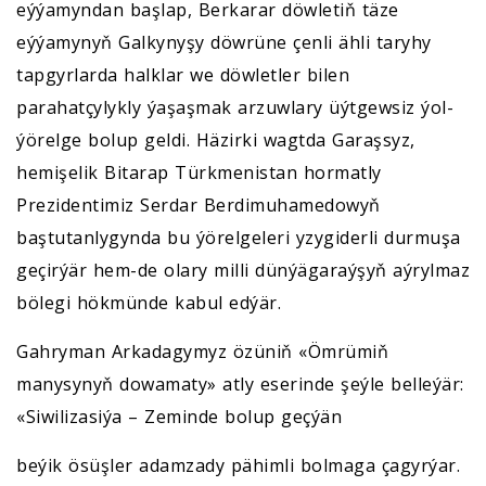
eýýamyndan başlap, Berkarar döwletiň täze
eýýamynyň Galkynyşy döwrüne çenli ähli taryhy
tapgyrlarda halklar we döwletler bilen
parahatçylykly ýaşaşmak arzuwlary üýtgewsiz ýol-
ýörelge bolup geldi. Häzirki wagtda Garaşsyz,
hemişelik Bitarap Türkmenistan hormatly
Prezidentimiz Serdar Berdimuhamedowyň
baştutanlygynda bu ýörelgeleri yzygiderli durmuşa
geçirýär hem-de olary milli dünýägaraýşyň aýrylmaz
bölegi hökmünde kabul edýär.
Gahryman Arkadagymyz özüniň «Ömrümiň
manysynyň dowamaty» atly eserinde şeýle belleýär:
«Siwilizasiýa – Zeminde bolup geçýän
beýik ösüşler adamzady pähimli bolmaga çagyrýar.