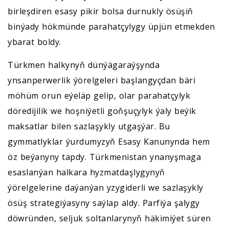
birleşdiren esasy pikir bolsa durnukly ösüşiň
binýady hökmünde parahatçylygy üpjün etmekden
ybarat boldy.
Türkmen halkynyň dünýägaraýşynda
ynsanperwerlik ýörelgeleri başlangyçdan bäri
möhüm orun eýeläp gelip, olar parahatçylyk
döredijilik we hoşniýetli goňşuçylyk ýaly beýik
maksatlar bilen sazlaşykly utgaşýar. Bu
gymmatlyklar ýurdumyzyň Esasy Kanunynda hem
öz beýanyny tapdy. Türkmenistan ynanyşmaga
esaslanýan halkara hyzmatdaşlygynyň
ýörelgelerine daýanýan yzygiderli we sazlaşykly
ösüş strategiýasyny saýlap aldy. Parfiýa şalygy
döwründen, seljuk soltanlarynyň häkimiýet süren