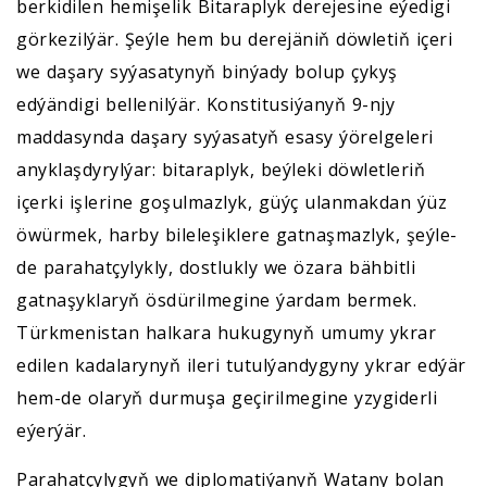
berkidilen hemişelik Bitaraplyk derejesine eýedigi
görkezilýär. Şeýle hem bu derejäniň döwletiň içeri
we daşary syýasatynyň binýady bolup çykyş
edýändigi bellenilýär. Konstitusiýanyň 9-njy
maddasynda daşary syýasatyň esasy ýörelgeleri
anyklaşdyrylýar: bitaraplyk, beýleki döwletleriň
içerki işlerine goşulmazlyk, güýç ulanmakdan ýüz
öwürmek, harby bileleşiklere gatnaşmazlyk, şeýle-
de parahatçylykly, dostlukly we özara bähbitli
gatnaşyklaryň ösdürilmegine ýardam bermek.
Türkmenistan halkara hukugynyň umumy ykrar
edilen kadalarynyň ileri tutulýandygyny ykrar edýär
hem-de olaryň durmuşa geçirilmegine yzygiderli
eýerýär.
Parahatçylygyň we diplomatiýanyň Watany bolan