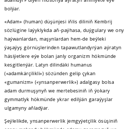
bolýar.
«Adam» (human) düşünjesi iňlis diliniň Kembrij
sözlügine laýyklykda aň-paýhasa, duýgulary we ony
haýwanlardan, maşynlardan hem-de beýleki
ýaşaýyş görnüşlerinden tapawutlandyrýan aýratyn
häsiýetlere eýe bolan janly organizm hökmünde
kesgitlenýär. Latyn dilindäki humanus
(«adamkärçilikli») sözünden gelip çykan
«gumanizm» («ynsanperwerlik») adalgasy bolsa
adam durmuşynyň we mertebesiniň iň ýokary
gymmatlyk hökmünde ykrar edilýän garaýyşlar
ulgamyny aňladýar.
Şeýlelikde, ynsanperwerlik jemgyýetçilik ösüşiniň