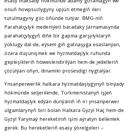
esasy maksady hökmünde adamy goramagyň we
onuň howpsuzlygyny üpjün etmegiň ileri
tutulmagyny göz öňünde tutýar. BMG-niň
Parahatçylyk medeniýeti baradaky Jarnamasynda
parahatçylygyň diňe bir gapma-garşylyklaryň
ýoklugy däl-de, eýsem giň gatnaşyga esaslanýan,
özara düşünişmek we hyzmatdaşlyk ruhunda
gepleşikleriň höweslendirilýän hem-de jedelleriň
çözülýän oňyn, dinamiki prosesdigi nygtalýar.
Ynsanperwerlik halkara hyzmatdaşlygynyň binýady
hökmünde seljerilende, Türkmenistanyň işjeň
hyzmatdaşlyk edýän dünýäniň iň iri ynsanperwer
ulgamlarynyň biri bolan Halkara Gyzyl Haç hem-de
Gyzyl Ýarymaý hereketiniň işini aýratyn bellemek
gerek. Bu hereketleriň esasy ýörelgeleri –