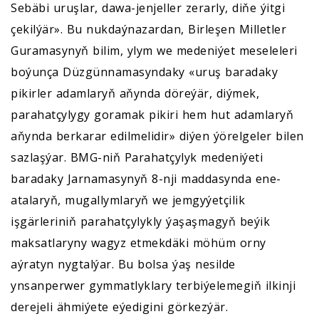
Sebäbi uruşlar, dawa-jenjeller zerarly, diňe ýitgi
çekilýär». Bu nukdaýnazardan, Birleşen Milletler
Guramasynyň bilim, ylym we medeniýet meseleleri
boýunça Düzgünnamasyndaky «uruş baradaky
pikirler adamlaryň aňynda döreýär, diýmek,
parahatçylygy goramak pikiri hem hut adamlaryň
aňynda berkarar edilmelidir» diýen ýörelgeler bilen
sazlaşýar. BMG-niň Parahatçylyk medeniýeti
baradaky Jarnamasynyň 8-nji maddasynda ene-
atalaryň, mugallymlaryň we jemgyýetçilik
işgärleriniň parahatçylykly ýaşaşmagyň beýik
maksatlaryny wagyz etmekdäki möhüm orny
aýratyn nygtalýar. Bu bolsa ýaş nesilde
ynsanperwer gymmatlyklary terbiýelemegiň ilkinji
derejeli ähmiýete eýedigini görkezýär.