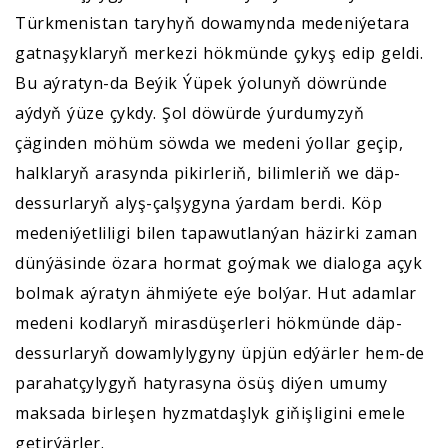
Türkmenistan taryhyň dowamynda medeniýetara
gatnaşyklaryň merkezi hökmünde çykyş edip geldi.
Bu aýratyn-da Beýik Ýüpek ýolunyň döwründe
aýdyň ýüze çykdy. Şol döwürde ýurdumyzyň
çäginden möhüm söwda we medeni ýollar geçip,
halklaryň arasynda pikirleriň, bilimleriň we däp-
dessurlaryň alyş-çalşygyna ýardam berdi. Köp
medeniýetliligi bilen tapawutlanýan häzirki zaman
dünýäsinde özara hormat goýmak we dialoga açyk
bolmak aýratyn ähmiýete eýe bolýar. Hut adamlar
medeni kodlaryň mirasdüşerleri hökmünde däp-
dessurlaryň dowamlylygyny üpjün edýärler hem-de
parahatçylygyň hatyrasyna ösüş diýen umumy
maksada birleşen hyzmatdaşlyk giňişligini emele
getirýärler.