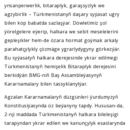
ynsanperwerlik, bitaraplyk, garaşsyzlyk we
agzybirlik – Türkmenistanyň daşary syýasat ugry
bilen köp babatda sazlaşýar. Döwletimiz şol
ýörelgelere eýerip, halkara we sebit meselelerini
gepleşikler hem-de özara hormat goýmak arkaly
parahatçylykly çözmäge ygrarlydygyny görkezýär.
Bu syýasatyň halkara derejesinde ykrar edilmegi
Türkmenistanyň hemişelik Bitaraplyk derejesini
berkidýän BMG-niň Baş Assambleýasynyň
Kararnamalary bilen tassyklanylýar.
Agzalan Kararnamalaryň düzgünleri ýurdumyzyň
Konstitusiýasynda öz beýanyny tapdy. Hususan-da,
2-nji maddada Türkmenistanyň halkara bileleşigi
tarapyndan ykrar edilen we kanunçylyk esaslarynda