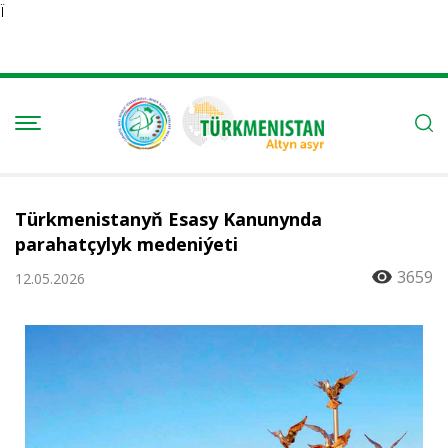
Ï
Türkmenistanyň Esasy Kanunynda
parahatçylyk medeniýeti
3659
12.05.2026