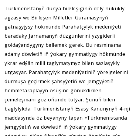
Türkmenistanyň dünýä bileleşiginiň doly hukukly
agzasy we Birleşen Milletler Guramasynyň
gatnaşyjysy hökmünde Parahatçylyk medeniýeti
baradaky Jarnamanyň düzgünlerini yzygiderli
goldaýandygyny bellemek gerek. Bu resminama
adamy döwletiň iň ýokary gymmatlygy hökmünde
ykrar edýän milli taglymatymyz bilen sazlaşykly
utgaşýar. Parahatçylyk medeniýetiniň ýörelgelerini
durmuşa geçirmek şahsyýetiň we jemgyýetiň
hemmetaraplaýyn ösüşine gönükdirilen
çemeleşmäni göz öňünde tutýar. Şunuň bilen
baglylykda, Türkmenistanyň Esasy Kanunynyň 4-nji
maddasynda öz beýanyny tapan «Türkmenistanda
jemgyýetiň we döwletiň iň ýokary gymmatlygy
adamdyr» diýen filosofiýa aýratyn ähmiýete eýe