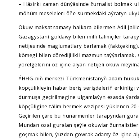
– Häzirki zaman dünýäsinde žurnalist bolmak uly 
möhüm meseleleri öňe sürmekdäki aýratyn ukyb
Okuw maksatnamasy halkara bilermen Adil Jalilo
Gazagystan) goldawy bilen milli tälimçiler tarapy
netijesinde maglumatlary barlamak (faktçeking)
kömegi bilen döredijilikli mazmun taýýarlamak
ýörelgelerini öz içine alýan netijeli okuw meýiln
ÝHHG-niň merkezi Türkmenistanyň adam hukukla
köpçülikleýin habar beriş serişdeleriň erkinligi
durmuşa geçirilmegine ulgamlaýyn esasda ýardam 
köpçüligine tälim bermek wezipesi ýüklenen 20 s
Geçirilen çäre bu hünärmenler tarapyndan gura
Mundan ozal guralan şeýle okuwlar žurnalistleri,
goşmak bilen, ýüzden gowrak adamy öz içine al