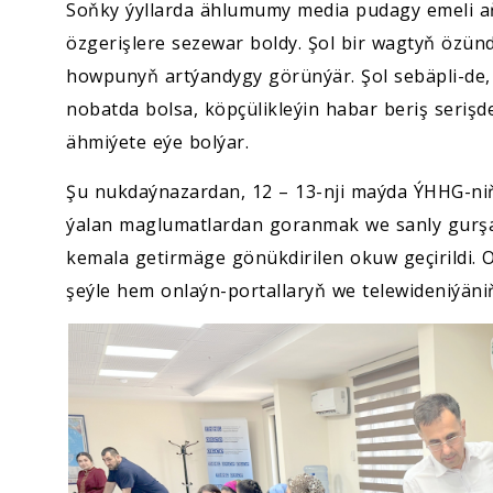
Soňky ýyllarda ählumumy media pudagy emeli aň 
özgerişlere sezewar boldy. Şol bir wagtyň özü
howpunyň artýandygy görünýär. Şol sebäpli-de, me
nobatda bolsa, köpçülikleýin habar beriş seri
ähmiýete eýe bolýar.
Şu nukdaýnazardan, 12 – 13-nji maýda ÝHHG-ni
ýalan maglumatlardan goranmak we sanly gurşa
kemala getirmäge gönükdirilen okuw geçirildi. O
şeýle hem onlaýn-portallaryň we telewideniýäniň