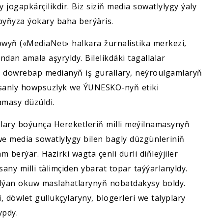
jogapkärçilikdir. Biz siziň media sowatlylygy ýaly
yňyza ýokary baha berýäris.
wyň («MediaNet» halkara žurnalistika merkezi,
ndan amala aşyryldy. Bilelikdäki tagallalar
, döwrebap medianyň iş gurallary, neýroulgamlaryň
, sanly howpsuzlyk we ÝUNESKO-nyň etiki
amasy düzüldi.
ry boýunça Hereketleriň milli meýilnamasynyň
 we media sowatlylygy bilen bagly düzgünleriniň
berýär. Häzirki wagta çenli dürli diňleýjiler
any milli tälimçiden ybarat topar taýýarlanyldy.
lýan okuw maslahatlarynyň nobatdakysy boldy.
 döwlet gullukçylaryny, blogerleri we talyplary
ypdy.