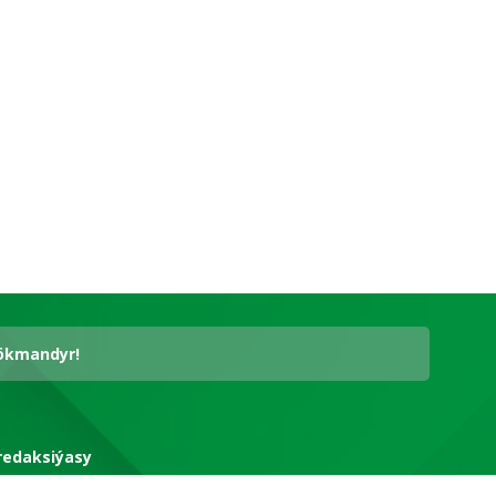
hökmandyr!
redaksiýasy