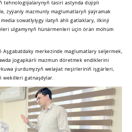
tehnologiýalarynyň täsiri astynda düýpli
nde, zyýanly mazmunly maglumatlaryň ýaýramak
dia sowatlylygy ilatyň ähli gatlaklary, ilkinji
şdeleri ulgamynyň hünärmenleri üçin örän möhüm
ň Aşgabatdaky merkezinde maglumatlary seljermek,
wda jogapkärli mazmun döretmek endiklerini
kuwa ýurdumyzyň welaýat neşirleriniň işgärleri,
 wekilleri gatnaşdylar.