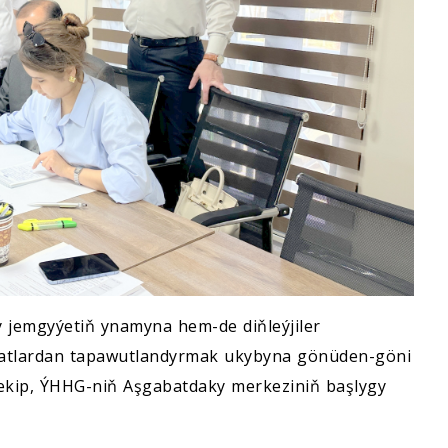
y jemgyýetiň ynamyna hem-de diňleýjiler
matlardan tapawutlandyrmak ukybyna gönüden-göni
çekip, ÝHHG-niň Aşgabatdaky merkeziniň başlygy