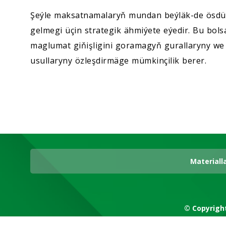
Şeýle maksatnamalaryň mundan beýläk-de ösdüri
gelmegi üçin strategik ähmiýete eýedir. Bu bol
maglumat giňişligini goramagyň gurallaryny 
usullaryny özleşdirmäge mümkinçilik berer.
Materiall
© Copyrigh