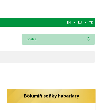
EN
RU
TK
Bölümiň soňky habarlary