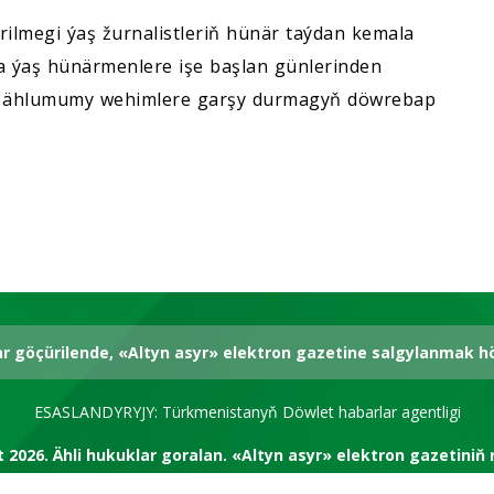
lmegi ýaş žurnalistleriň hünär taýdan kemala
sa ýaş hünärmenlere işe başlan günlerinden
we ählumumy wehimlere garşy durmagyň döwrebap
ar göçürilende, «Altyn asyr» elektron gazetine salgylanmak 
ESASLANDYRYJY: Türkmenistanyň Döwlet habarlar agentligi
t 2026.
Ähli hukuklar goralan.
«Altyn asyr» elektron gazetiniň 