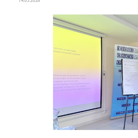
14.05.2026
Ykdysadyýet
Jemgyýet
Medeniýet
Ylym
Sport