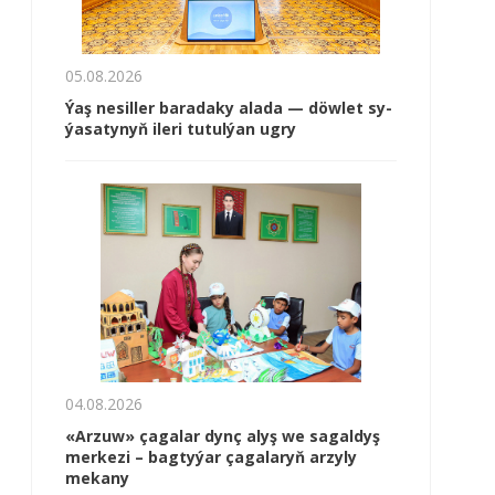
05.08.2026
Ýaş ne­sil­ler ba­ra­da­ky ala­da — döw­let sy­
ýa­sa­ty­nyň ile­ri tu­tul­ýan ug­ry
04.08.2026
«Arzuw» çagalar dynç alyş we sagaldyş
merkezi – bagtyýar çagalaryň arzyly
mekany