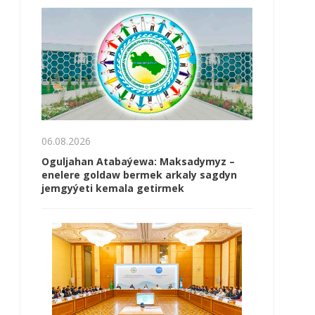
06.08.2026
Oguljahan Atabaýewa: Maksadymyz –
enelere goldaw bermek arkaly sagdyn
jemgyýeti kemala getirmek