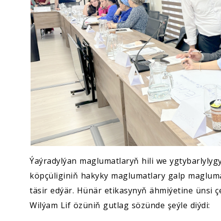
Ýaýradylýan maglumatlaryň hili we ygtybarlylyg
köpçüliginiň hakyky maglumatlary galp maglu
täsir edýär. Hünär etikasynyň ähmiýetine ünsi 
Wilýam Lif özüniň gutlag sözünde şeýle diýdi: