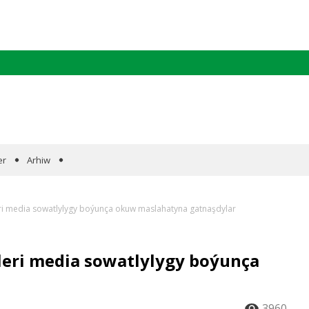
er
Arhiw
leri media sowatlylygy boýunça okuw maslahatyna gatnaşdylar
lleri media sowatlylygy boýunça
3960