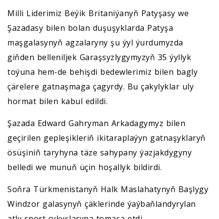
Milli Liderimiz Beýik Britaniýanyň Patyşasy we
Şazadasy bilen bolan duşuşyklarda Patyşa
maşgalasynyň agzalaryny şu ýyl ýurdumyzda
giňden belleniljek Garaşsyzlygymyzyň 35 ýyllyk
toýuna hem-de behişdi bedewlerimiz bilen bagly
çärelere gatnaşmaga çagyrdy. Bu çakylyklar uly
hormat bilen kabul edildi.
Şazada Edward Gahryman Arkadagymyz bilen
geçirilen gepleşikleriň ikitaraplaýyn gatnaşyklaryň
ösüşiniň taryhyna täze sahypany ýazjakdygyny
belledi we munuň üçin hoşallyk bildirdi.
Soňra Türkmenistanyň Halk Maslahatynyň Başlygy
Windzor galasynyň çäklerinde ýaýbaňlandyrylan
atly sport çykyşlaryna tomaşa etdi.