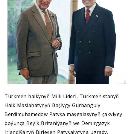
Türkmen halkynyň Milli Lideri, Türkmenistanyň
Halk Maslahatynyň Başlygy Gurbanguly
Berdimuhamedow Patyşa maşgalasynyň çakylygy
boýunça Beýik Britaniýanyň we Demirgazyk
Irlandiýanyň Birleşen Patyşalygyna ugrady.