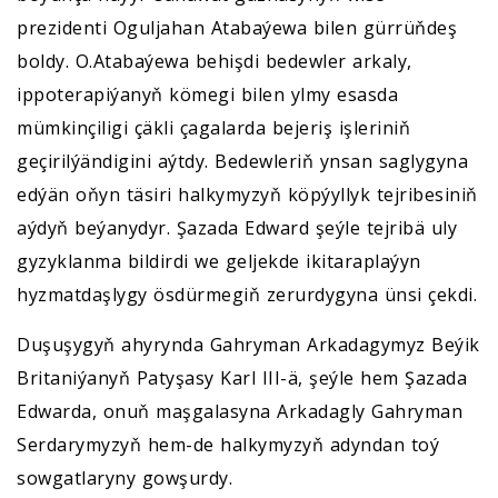
prezidenti Oguljahan Atabaýewa bilen gürrüňdeş
boldy. O.Atabaýewa behişdi bedewler arkaly,
ippoterapiýanyň kömegi bilen ylmy esasda
mümkinçiligi çäkli çagalarda bejeriş işleriniň
geçirilýändigini aýtdy. Bedewleriň ynsan saglygyna
edýän oňyn täsiri halkymyzyň köpýyllyk tejribesiniň
aýdyň beýanydyr. Şazada Edward şeýle tejribä uly
gyzyklanma bildirdi we geljekde ikitaraplaýyn
hyzmatdaşlygy ösdürmegiň zerurdygyna ünsi çekdi.
Duşuşygyň ahyrynda Gahryman Arkadagymyz Beýik
Britaniýanyň Patyşasy Karl III-ä, şeýle hem Şazada
Edwarda, onuň maşgalasyna Arkadagly Gahryman
Serdarymyzyň hem-de halkymyzyň adyndan toý
sowgatlaryny gowşurdy.