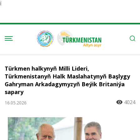
Ï
Türkmen halkynyň Milli Lideri,
Türkmenistanyň Halk Maslahatynyň Başlygy
Gahryman Arkadagymyzyň Beýik Britaniýa
sapary
4024
16.05.2026