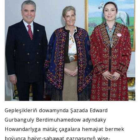
Gepleşikleriň dowamynda Şazada Edward
Gurbanguly Berdimuhamedow adyndaky
Howandarlyga mätäç çagalara hemaýat bermek
boýunça haýyr-sahawat gaznasynyň wise-