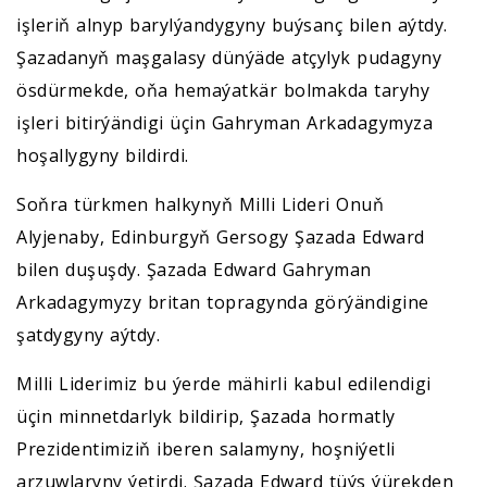
işleriň alnyp barylýandygyny buýsanç bilen aýtdy.
Şazadanyň maşgalasy dünýäde atçylyk pudagyny
ösdürmekde, oňa hemaýatkär bolmakda taryhy
işleri bitirýändigi üçin Gahryman Arkadagymyza
hoşallygyny bildirdi.
Soňra türkmen halkynyň Milli Lideri Onuň
Alyjenaby, Edinburgyň Gersogy Şazada Edward
bilen duşuşdy. Şazada Edward Gahryman
Arkadagymyzy britan topragynda görýändigine
şatdygyny aýtdy.
Milli Liderimiz bu ýerde mähirli kabul edilendigi
üçin minnetdarlyk bildirip, Şazada hormatly
Prezidentimiziň iberen salamyny, hoşniýetli
arzuwlaryny ýetirdi. Şazada Edward tüýs ýürekden