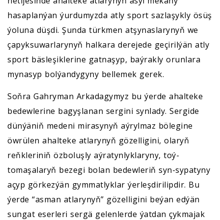
netijesinde ahalteke atlarynyň asyl mekany
hasaplanýan ýurdumyzda atly sport sazlaşykly ösüş
ýoluna düşdi. Şunda türkmen atşynaslarynyň we
çapyksuwarlarynyň halkara derejede geçirilýän atly
sport bäsleşiklerine gatnaşyp, baýrakly orunlara
mynasyp bolýandygyny bellemek gerek.
Soňra Gahryman Arkadagymyz bu ýerde ahalteke
bedewlerine bagyşlanan sergini synlady. Sergide
dünýäniň medeni mirasynyň aýrylmaz bölegine
öwrülen ahalteke atlarynyň gözelligini, olaryň
reňkleriniň özboluşly aýratynlyklaryny, toý-
tomaşalaryň bezegi bolan bedewleriň syn-sypatyny
açyp görkezýän gymmatlyklar ýerleşdirilipdir. Bu
ýerde “asman atlarynyň” gözelligini beýan edýän
sungat eserleri sergä gelenlerde ýatdan çykmajak