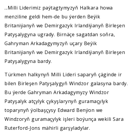
...Milli Liderimiz paýtagtymyzyň Halkara howa
menziline geldi hem-de bu ýerden Beýik
Britaniýanyň we Demirgazyk Irlandiýanyň Birleşen
Patyşalygyna ugrady. Birnäçe sagatdan soňra,
Gahryman Arkadagymyzyň uçary Beýik
Britaniýanyň we Demirgazyk Irlandiýanyň Birleşen
Patyşalygyna bardy.
Türkmen halkynyň Milli Lideri saparyň çäginde ir
bilen Birleşen Patyşalygyň Windzor galasyna bardy.
Bu ýerde Gahryman Arkadagymyzy Windzor
Patyşalyk atçylyk çykyşlarynyň guramaçylyk
toparynyň ýolbaşçysy Edward Benýon we
Windzoryň guramaçylyk işleri boýunça wekili Sara
Ruterford-Jons mähirli garşyladylar.