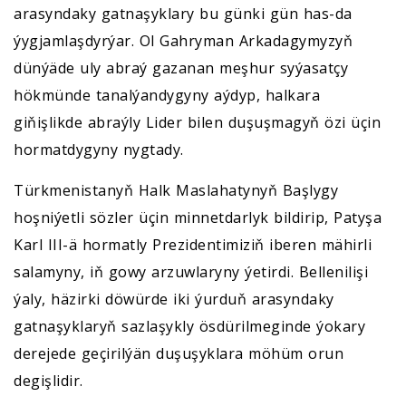
arasyndaky gatnaşyklary bu günki gün has-da
ýygjamlaşdyrýar. Ol Gahryman Arkadagymyzyň
dünýäde uly abraý gazanan meşhur syýasatçy
hökmünde tanalýandygyny aýdyp, halkara
giňişlikde abraýly Lider bilen duşuşmagyň özi üçin
hormatdygyny nygtady.
Türkmenistanyň Halk Maslahatynyň Başlygy
hoşniýetli sözler üçin minnetdarlyk bildirip, Patyşa
Karl III-ä hormatly Prezidentimiziň iberen mähirli
salamyny, iň gowy arzuwlaryny ýetirdi. Bellenilişi
ýaly, häzirki döwürde iki ýurduň arasyndaky
gatnaşyklaryň sazlaşykly ösdürilmeginde ýokary
derejede geçirilýän duşuşyklara möhüm orun
degişlidir.