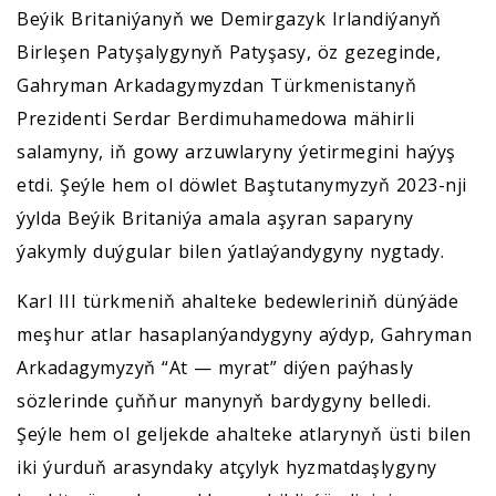
Beýik Britaniýanyň we Demirgazyk Irlandiýanyň
Birleşen Patyşalygynyň Patyşasy, öz gezeginde,
Gahryman Arkadagymyzdan Türkmenistanyň
Prezidenti Serdar Berdimuhamedowa mähirli
salamyny, iň gowy arzuwlaryny ýetirmegini haýyş
etdi. Şeýle hem ol döwlet Baştutanymyzyň 2023-nji
ýylda Beýik Britaniýa amala aşyran saparyny
ýakymly duýgular bilen ýatlaýandygyny nygtady.
Karl III türkmeniň ahalteke bedewleriniň dünýäde
meşhur atlar hasaplanýandygyny aýdyp, Gahryman
Arkadagymyzyň “At — myrat” diýen paýhasly
sözlerinde çuňňur manynyň bardygyny belledi.
Şeýle hem ol geljekde ahalteke atlarynyň üsti bilen
iki ýurduň arasyndaky atçylyk hyzmatdaşlygyny