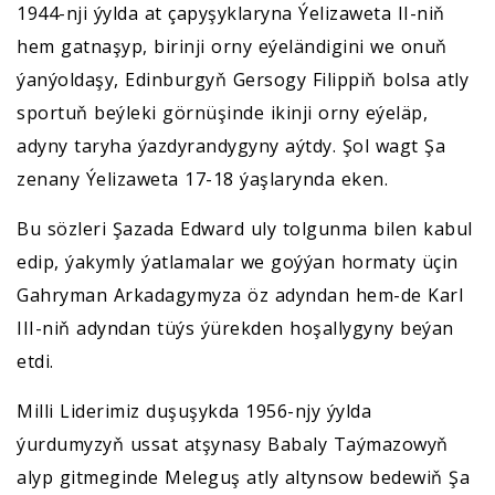
1944-nji ýylda at çapyşyklaryna Ýelizaweta II-niň
hem gatnaşyp, birinji orny eýeländigini we onuň
ýanýoldaşy, Edinburgyň Gersogy Filippiň bolsa atly
sportuň beýleki görnüşinde ikinji orny eýeläp,
adyny taryha ýazdyrandygyny aýtdy. Şol wagt Şa
zenany Ýelizaweta 17-18 ýaşlarynda eken.
Bu sözleri Şazada Edward uly tolgunma bilen kabul
edip, ýakymly ýatlamalar we goýýan hormaty üçin
Gahryman Arkadagymyza öz adyndan hem-de Karl
III-niň adyndan tüýs ýürekden hoşallygyny beýan
etdi.
Milli Liderimiz duşuşykda 1956-njy ýylda
ýurdumyzyň ussat atşynasy Babaly Taýmazowyň
alyp gitmeginde Meleguş atly altynsow bedewiň Şa