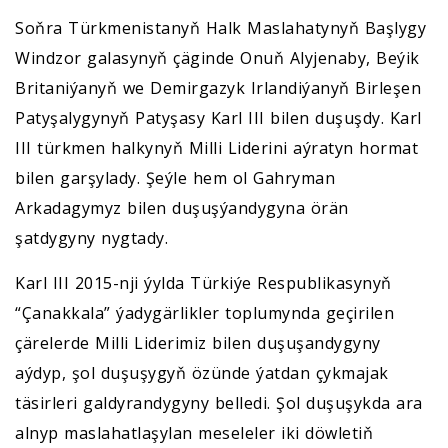
Soňra Türkmenistanyň Halk Maslahatynyň Başlygy
Windzor galasynyň çäginde Onuň Alyjenaby, Beýik
Britaniýanyň we Demirgazyk Irlandiýanyň Birleşen
Patyşalygynyň Patyşasy Karl III bilen duşuşdy. Karl
III türkmen halkynyň Milli Liderini aýratyn hormat
bilen garşylady. Şeýle hem ol Gahryman
Arkadagymyz bilen duşuşýandygyna örän
şatdygyny nygtady.
Karl III 2015-nji ýylda Türkiýe Respublikasynyň
“Çanakkala” ýadygärlikler toplumynda geçirilen
çärelerde Milli Liderimiz bilen duşuşandygyny
aýdyp, şol duşuşygyň özünde ýatdan çykmajak
täsirleri galdyrandygyny belledi. Şol duşuşykda ara
alnyp maslahatlaşylan meseleler iki döwletiň