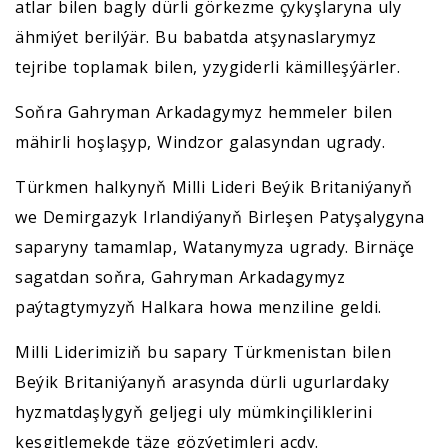
atlar bilen bagly dürli görkezme çykyşlaryna uly
ähmiýet berilýär. Bu babatda atşynaslarymyz
tejribe toplamak bilen, yzygiderli kämilleşýärler.
Soňra Gahryman Arkadagymyz hemmeler bilen
mähirli hoşlaşyp, Windzor galasyndan ugrady.
Türkmen halkynyň Milli Lideri Beýik Britaniýanyň
we Demirgazyk Irlandiýanyň Birleşen Patyşalygyna
saparyny tamamlap, Watanymyza ugrady. Birnäçe
sagatdan soňra, Gahryman Arkadagymyz
paýtagtymyzyň Halkara howa menziline geldi.
Milli Liderimiziň bu sapary Türkmenistan bilen
Beýik Britaniýanyň arasynda dürli ugurlardaky
hyzmatdaşlygyň geljegi uly mümkinçiliklerini
kesgitlemekde täze gözýetimleri açdy.