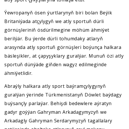
Ýewropanyň ösen ýurtlarynyň biri bolan Beýik
Britaniýada atçylygyň we atly sportuň dürli
görnüşleriniň ösdürilmegine möhüm ähmiýet
berilýär. Bu ýerde dürli tohumdaky atlaryň
arasynda atly sportuň görnüşleri boýunça halkara
bäsleşikler, at çapyşyklary guralýar. Munuň özi atly
sportuň dünýäde giňden wagyz edilmeginde
ähmiýetlidir.
Abraýly halkara atly sport baýramçylygynyň
guralýan ýerinde Türkmenistanyň Döwlet baýdagy
buýsançly parlaýar. Behişdi bedewlere aýratyn
gadyr goýýan Gahryman Arkadagymyzyň we
Arkadagly Gahryman Serdarymyzyň tagallalary