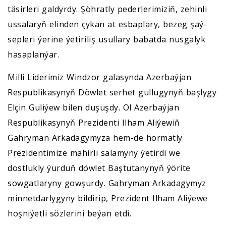
täsirleri galdyrdy. Şöhratly pederlerimiziň, zehinli
ussalaryň elinden çykan at esbaplary, bezeg şaý-
sepleri ýerine ýetiriliş usullary babatda nusgalyk
hasaplanýar.
Milli Liderimiz Windzor galasynda Azerbaýjan
Respublikasynyň Döwlet serhet gullugynyň başlygy
Elçin Guliýew bilen duşuşdy. Ol Azerbaýjan
Respublikasynyň Prezidenti Ilham Aliýewiň
Gahryman Arkadagymyza hem-de hormatly
Prezidentimize mähirli salamyny ýetirdi we
dostlukly ýurduň döwlet Baştutanynyň ýörite
sowgatlaryny gowşurdy. Gahryman Arkadagymyz
minnetdarlygyny bildirip, Prezident Ilham Aliýewe
hoşniýetli sözlerini beýan etdi.