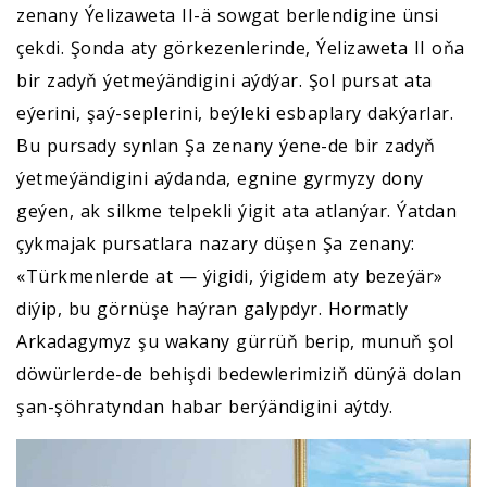
zenany Ýelizaweta II-ä sowgat berlendigine ünsi
çekdi. Şonda aty görkezenlerinde, Ýelizaweta II oňa
bir zadyň ýetmeýändigini aýdýar. Şol pursat ata
eýerini, şaý-seplerini, beýleki esbaplary dakýarlar.
Bu pursady synlan Şa zenany ýene-de bir zadyň
ýetmeýändigini aýdanda, egnine gyrmyzy dony
geýen, ak silkme telpekli ýigit ata atlanýar. Ýatdan
çykmajak pursatlara nazary düşen Şa zenany:
«Türkmenlerde at — ýigidi, ýigidem aty bezeýär»
diýip, bu görnüşe haýran galypdyr. Hormatly
Arkadagymyz şu wakany gürrüň berip, munuň şol
döwürlerde-de behişdi bedewlerimiziň dünýä dolan
şan-şöhratyndan habar berýändigini aýtdy.