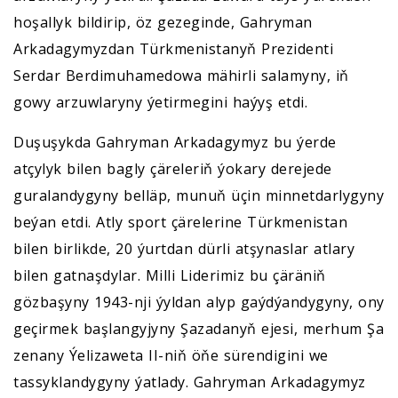
hoşallyk bildirip, öz gezeginde, Gahryman
Arkadagymyzdan Türkmenistanyň Prezidenti
Serdar Berdimuhamedowa mähirli salamyny, iň
gowy arzuwlaryny ýetirmegini haýyş etdi.
Duşuşykda Gahryman Arkadagymyz bu ýerde
atçylyk bilen bagly çäreleriň ýokary derejede
guralandygyny belläp, munuň üçin minnetdarlygyny
beýan etdi. Atly sport çärelerine Türkmenistan
bilen birlikde, 20 ýurtdan dürli atşynaslar atlary
bilen gatnaşdylar. Milli Liderimiz bu çäräniň
gözbaşyny 1943-nji ýyldan alyp gaýdýandygyny, ony
geçirmek başlangyjyny Şazadanyň ejesi, merhum Şa
zenany Ýelizaweta II-niň öňe sürendigini we
tassyklandygyny ýatlady. Gahryman Arkadagymyz