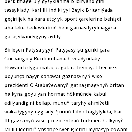
berkitmäge uly gyzyklanma bildirýändigini
tassyklady. Karl III indiki ýyl Beýik Britaniýada
geçiriljek halkara atçylyk sport çärelerine behişdi
ahalteke bedewleriniň hem gatnaşdyrylmagyna
garaşylýandygyny aýtdy.
Birleşen Patyşalygyň Patyşasy şu günki çärä
Gurbanguly Berdimuhamedow adyndaky
Howandarlyga mätäç çagalara hemaýat bermek
boýunça haýyr-sahawat gaznasynyň wise-
prezidenti O.Atabaýewanyň gatnaşmagynyň britan
halkyna goýulýan hormat hökmünde kabul
edilýändigini belläp, munuň taryhy ähmiýetli
wakadygyny nygtady. Şunuň bilen baglylykda, Karl
III gaznanyň wise-prezidentiniň türkmen halkynyň
Milli Lideriniň ynsanperwer işlerini mynasyp dowam