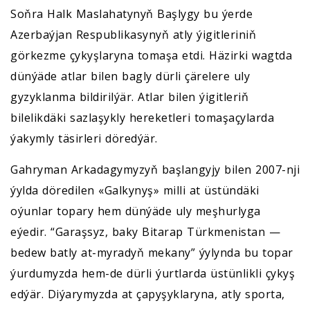
Soňra Halk Maslahatynyň Başlygy bu ýerde
Azerbaýjan Respublikasynyň atly ýigitleriniň
görkezme çykyşlaryna tomaşa etdi. Häzirki wagtda
dünýäde atlar bilen bagly dürli çärelere uly
gyzyklanma bildirilýär. Atlar bilen ýigitleriň
bilelikdäki sazlaşykly hereketleri tomaşaçylarda
ýakymly täsirleri döredýär.
Gahryman Arkadagymyzyň başlangyjy bilen 2007-nji
ýylda döredilen «Galkynyş» milli at üstündäki
oýunlar topary hem dünýäde uly meşhurlyga
eýedir. “Garaşsyz, baky Bitarap Türkmenistan —
bedew batly at-myradyň mekany” ýylynda bu topar
ýurdumyzda hem-de dürli ýurtlarda üstünlikli çykyş
edýär. Diýarymyzda at çapyşyklaryna, atly sporta,