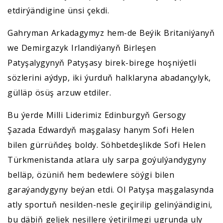
etdirýändigine ünsi çekdi.
Gahryman Arkadagymyz hem-de Beýik Britaniýanyň
we Demirgazyk Irlandiýanyň Birleşen
Patyşalygynyň Patyşasy birek-birege hoşniýetli
sözlerini aýdyp, iki ýurduň halklaryna abadançylyk,
gülläp ösüş arzuw etdiler.
Bu ýerde Milli Liderimiz Edinburgyň Gersogy
Şazada Edwardyň maşgalasy hanym Sofi Helen
bilen gürrüňdeş boldy. Söhbetdeşlikde Sofi Helen
Türkmenistanda atlara uly sarpa goýulýandygyny
belläp, özüniň hem bedewlere söýgi bilen
garaýandygyny beýan etdi. Ol Patyşa maşgalasynda
atly sportuň nesilden-nesle geçirilip gelinýändigini,
bu däbiň geljek nesillere ýetirilmegi ugrunda uly