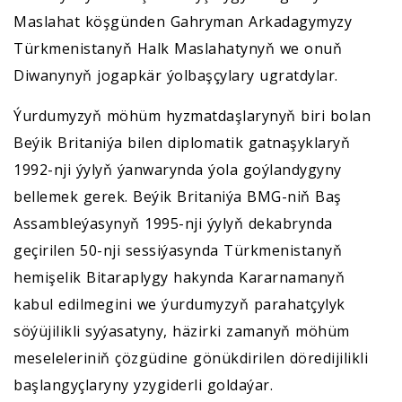
Maslahat köşgünden Gahryman Arkadagymyzy
Türkmenistanyň Halk Maslahatynyň we onuň
Diwanynyň jogapkär ýolbaşçylary ugratdylar.
Ýurdumyzyň möhüm hyzmatdaşlarynyň biri bolan
Beýik Britaniýa bilen diplomatik gatnaşyklaryň
1992-nji ýylyň ýanwarynda ýola goýlandygyny
bellemek gerek. Beýik Britaniýa BMG-niň Baş
Assambleýasynyň 1995-nji ýylyň dekabrynda
geçirilen 50-nji sessiýasynda Türkmenistanyň
hemişelik Bitaraplygy hakynda Kararnamanyň
kabul edilmegini we ýurdumyzyň parahatçylyk
söýüjilikli syýasatyny, häzirki zamanyň möhüm
meseleleriniň çözgüdine gönükdirilen döredijilikli
başlangyçlaryny yzygiderli goldaýar.