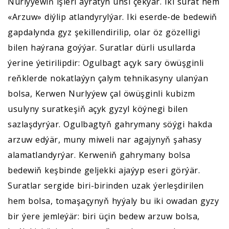
Nurlyýewiň işleri aýratyn ünsi çekýär. Iki surat hem
«Arzuw» diýlip atlandyrylýar. Iki eserde-de bedewiň
gapdalynda gyz şekillendirilip, olar öz gözelligi
bilen haýrana goýýar. Suratlar dürli usullarda
ýerine ýetirilipdir: Ogulbagt açyk sary öwüşginli
reňklerde nokatlaýyn çalym tehnikasyny ulanýan
bolsa, Kerwen Nurlyýew çal öwüşginli kubizm
usulyny suratkeşiň açyk gyzyl köýnegi bilen
sazlaşdyrýar. Ogulbagtyň gahrymany söýgi hakda
arzuw edýär, muny miweli nar agajynyň şahasy
alamatlandyrýar. Kerweniň gahrymany bolsa
bedewiň keşbinde geljekki ajaýyp eseri görýär.
Suratlar sergide biri-birinden uzak ýerleşdirilen
hem bolsa, tomaşaçynyň hyýaly bu iki owadan gyzy
bir ýere jemleýär: biri üçin bedew arzuw bolsa,