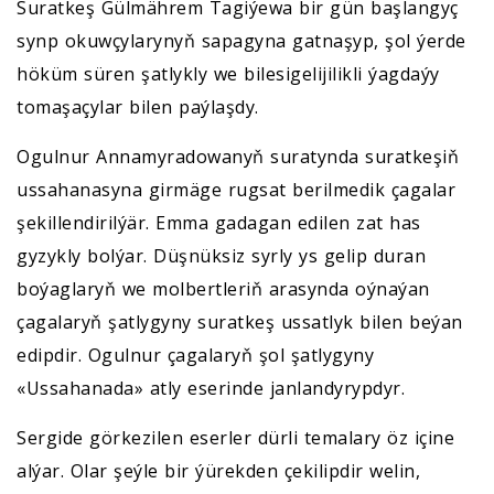
Suratkeş Gülmährem Tagiýewa bir gün başlangyç
synp okuwçylarynyň sapagyna gatnaşyp, şol ýerde
höküm süren şatlykly we bilesigelijilikli ýagdaýy
tomaşaçylar bilen paýlaşdy.
Ogulnur Annamyradowanyň suratynda suratkeşiň
ussahanasyna girmäge rugsat berilmedik çagalar
şekillendirilýär. Emma gadagan edilen zat has
gyzykly bolýar. Düşnüksiz syrly ys gelip duran
boýaglaryň we molbertleriň arasynda oýnaýan
çagalaryň şatlygyny suratkeş ussatlyk bilen beýan
edipdir. Ogulnur çagalaryň şol şatlygyny
«Ussahanada» atly eserinde janlandyrypdyr.
Sergide görkezilen eserler dürli temalary öz içine
alýar. Olar şeýle bir ýürekden çekilipdir welin,