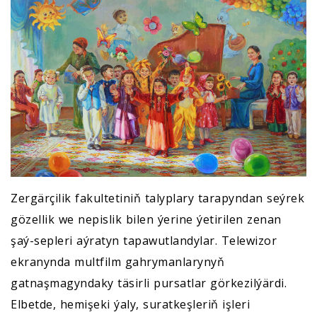
Zergärçilik fakultetiniň talyplary tarapyndan seýrek
gözellik we nepislik bilen ýerine ýetirilen zenan
şaý-sepleri aýratyn tapawutlandylar. Telewizor
ekranynda multfilm gahrymanlarynyň
gatnaşmagyndaky täsirli pursatlar görkezilýärdi.
Elbetde, hemişeki ýaly, suratkeşleriň işleri