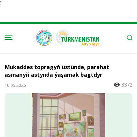
Ï
Mukaddes topragyň üstünde, parahat
asmanyň astynda ýaşamak bagtdyr
3372
16.05.2026