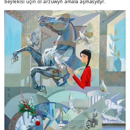
beýlekisi üçin ol arzuwyň amala aşmasydyr.