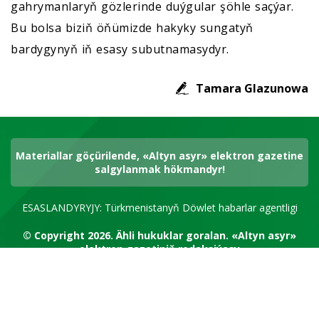
gahrymanlaryň gözlerinde duýgular şöhle saçýar.
Bu bolsa biziň öňümizde hakyky sungatyň
bardygynyň iň esasy subutnamasydyr.
Tamara Glazunowa
Materiallar göçürilende, «Altyn asyr» elektron gazetine
salgylanmak hökmandyr!
ESASLANDYRYJY: Türkmenistanyň Döwlet habarlar agentligi
© Copyright 2026.
Ähli hukuklar goralan.
«Altyn asyr»
elektron gazetiniň redaksiýasy
RSS kanal