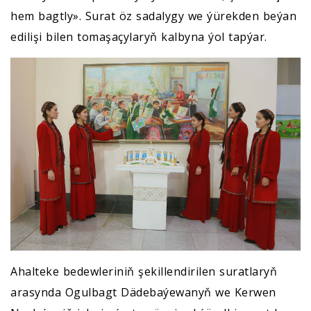
hem bagtly». Surat öz sadalygy we ýürekden beýan
edilişi bilen tomaşaçylaryň kalbyna ýol tapýar.
Ahalteke bedewleriniň şekillendirilen suratlaryň
arasynda Ogulbagt Dädebaýewanyň we Kerwen