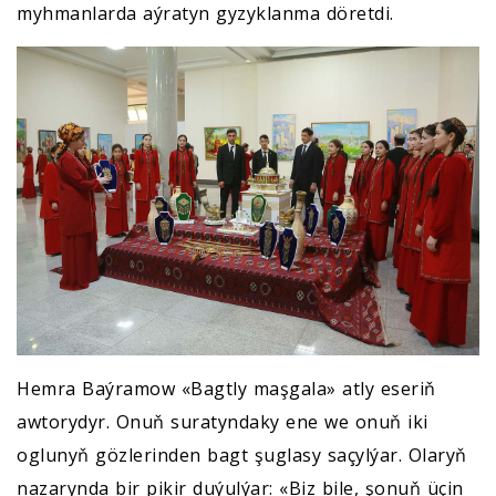
myhmanlarda aýratyn gyzyklanma döretdi.
Hemra Baýramow «Bagtly maşgala» atly eseriň
awtorydyr. Onuň suratyndaky ene we onuň iki
oglunyň gözlerinden bagt şuglasy saçylýar. Olaryň
nazarynda bir pikir duýulýar: «Biz bile, şonuň üçin