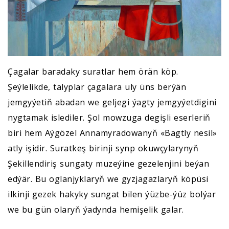
Çagalar baradaky suratlar hem örän köp.
Şeýlelikde, talyplar çagalara uly üns berýän
jemgyýetiň abadan we geljegi ýagty jemgyýetdigini
nygtamak islediler. Şol mowzuga degişli eserleriň
biri hem Aýgözel Annamyradowanyň «Bagtly nesil»
atly işidir. Suratkeş birinji synp okuwçylarynyň
Şekillendiriş sungaty muzeýine gezelenjini beýan
edýär. Bu oglanjyklaryň we gyzjagazlaryň köpüsi
ilkinji gezek hakyky sungat bilen ýüzbe-ýüz bolýar
we bu gün olaryň ýadynda hemişelik galar.