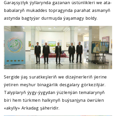
Garaşsyzlyk ýyllarynda gazanan üstünlikleri we ata-
babalaryň mukaddes topragynda parahat asmanyň
astynda bagtyýar durmuşda ýaşamagy boldy.
Sergide ýaş suratkeşleriň we dizaýnerleriň ýerine
ýetiren meşhur binagärlik desgalary görkezilýär.
Talyplaryň ýygy-ýygydan ýüzlenýän temalarynyň
biri hem türkmen halkynyň buýsanjyna öwrülen
«akylly» Arkadag şäheridir.