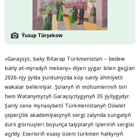
Ýusup Türşekow
«Garaşsyz, baky Bitarap Türkmenistan – bedew
batly at-myradyň mekany» diýen şygar bilen geçýän
2026-njy ýylda ýurdumyzda köp sanly ähmiýetli
wakalar bellenilýär. Şolaryň iň möhümleriniň biri
hem Watanymyzyň Garaşsyzlygynyň 35 ýyllygydyr.
Şanly sene mynasybetli Türkmenistanyň Döwlet
çeperçilik akademiýasynyň sergi zalynda sungatyň
dürli görnüşleri boýunça talyplaryň işleriniň sergisi
açyldy. Eserleriň esasy özeni türkmen halkynyň