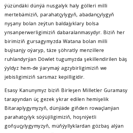
ýüzündäki dünýä nusgalyk haly gölleri milli
mertebämiziň, parahatçylygyň, abadançylygyň
nyşany bolan zeýtun baldajyklary bolsa
ynsanperwerligimiziň dabaralanmasydyr. Biziň her
birimiziň gursagymyzda Watana bolan milli
buýsanjy oýaryp, täze şöhratly menzillere
ruhlandyrýan Döwlet tugumyzda şekillendirilen bäş
ýyldyz hem-de ýarymaý agzybirligimiziň we
jebisligimiziň sarsmaz kepilligidir.
Esasy Kanunymyz biziň Birleşen Milletler Guramasy
tarapyndan üç gezek ykrar edilen hemişelik
Bitaraplygymyzyň, dünýäde giňden rowaçlanýan
parahatçylyk söýüjiligimiziň, hoşniýetli
goňşuçylygymyzyň, müňýyllyklardan gözbaş alýan