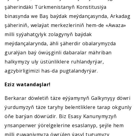
şäherindäki Türkmenistanyň Konstitusiýa
binasynda we Baş baýdak meýdançasynda, Arkadag
şäheriniň, welaýat merkezleriniň hem-de «Awaza»
milli syýahatçylyk zolagynyň baýdak
meýdançalarynda, ähli şäherdir obalarymyzda
guralýan baý öwüşginli dabaralar mähriban
halkymyzy uly üstünliklere ruhlandyrýar,
agzybirligimizi has-da pugtalandyrýar.
Eziz watandaşlar!
Berkarar döwletiň täze eýýamynyň Galkynyşy döwri
ýurdumyzyň täze taryhy belentliklere tarap okgunly
öňe barýan döwrüdir. Biz Esasy Kanunymyzyň
ynsanperwer ýörelgelerine esaslanyp, şeýle hem
milli guwanjymyza öwrülen ýaşyl tugumyzy