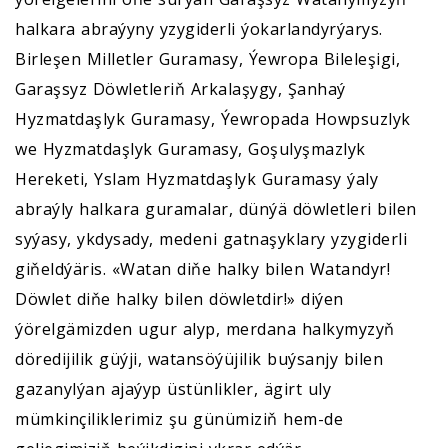
halkara abraýyny yzygiderli ýokarlandyrýarys.
Birleşen Milletler Guramasy, Ýewropa Bileleşigi,
Garaşsyz Döwletleriň Arkalaşygy, Şanhaý
Hyzmatdaşlyk Guramasy, Ýewropada Howpsuzlyk
we Hyzmatdaşlyk Guramasy, Goşulyşmazlyk
Hereketi, Yslam Hyzmatdaşlyk Guramasy ýaly
abraýly halkara guramalar, dünýä döwletleri bilen
syýasy, ykdysady, medeni gatnaşyklary yzygiderli
giňeldýäris. «Watan diňe halky bilen Watandyr!
Döwlet diňe halky bilen döwletdir!» diýen
ýörelgämizden ugur alyp, merdana halkymyzyň
döredijilik güýji, watansöýüjilik buýsanjy bilen
gazanylýan ajaýyp üstünlikler, ägirt uly
mümkinçiliklerimiz şu günümiziň hem-de