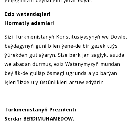
geljegimiziň beýikdigini ykrar edýär.
Eziz watandaşlar!
Hormatly adamlar!
Sizi Türkmenistanyň Konstitusiýasynyň we Döwlet
baýdagynyň güni bilen ýene-de bir gezek tüýs
ýürekden gutlaýaryn. Size berk jan saglyk, asuda
we abadan durmuş, eziz Watanymyzyň mundan
beýläk-de gülläp ösmegi ugrunda alyp barýan
işleriňizde uly üstünlikleri arzuw edýärin.
Türkmenistanyň Prezidenti
Serdar BERDIMUHAMEDOW.