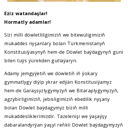
Eziz watandaşlar!
Hormatly adamlar!
Sizi milli döwletliligimiziň we bitewüligimiziň
mukaddes nyşanlary bolan Türkmenistanyň
Konstitusiýasynyň hem-de Döwlet baýdagynyň güni
bilen tüýs ýürekden gutlaýaryn.
Adamy jemgyýetiň we döwletiň iň ýokary
gymmatlygy diýip ykrar edýän Konstitusiýamyz
hem-de Garaşsyzlygymyzyň we Bitaraplygymyzyň,
agzybirligimiziň, jebisligimiziň ebedilik nyşany
bolan Döwlet baýdagymyz biziň milli
mukaddesliklerimizdir. Täzelenişi we ýaşaýşy
dabaralandyrýan ýaşyl reňkli Döwlet baýdagymyzyň