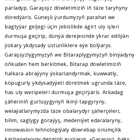
parladyp, Garaşsyz döwletimiziň iň täze taryhyny
döredýäris. Güneşli ýurdumyzyň parahat we
bagtyýar geljegi üçin jebislikde ägirt uly işleri
durmuşa geçirip, dünýä derejesinde ykrar edilýän
ýokary ykdysady üstünliklere eýe bolýarys.
Garaşsyzlygymyzyň we Bitaraplygymyzyň binýadyny
öňküden hem berkitmek, Bitarap döwletimiziň
halkara abraýyny ýokarlandyrmak, kuwwatly,
köpugurly ykdysadyýeti döretmek ugrunda täze,
has uly wezipeleri durmuşa geçirýäris. Arkadag
şäheriniň gurluşygynyň ikinji tapgyryny,
welaýatlarymyzda täze obalarydyr şäherçeleri,
bilim, saglygy goraýyş, medeniýet edaralaryny,
innowasion tehnologiýaly döwrebap önümçilik
kärhanalaryny depginli gurýarys. «Garaşsyz, baky