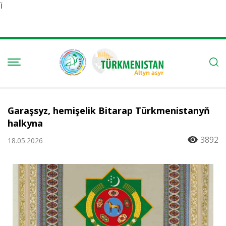
Ï
Garaşsyz, hemişelik Bitarap Türkmenistanyň
halkyna
3892
18.05.2026