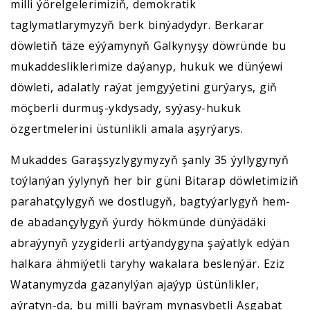
milli ýörelgelerimiziň, demokratik
taglymatlarymyzyň berk binýadydyr. Berkarar
döwletiň täze eýýamynyň Galkynyşy döwründe bu
mukaddesliklerimize daýanyp, hukuk we dünýewi
döwleti, adalatly raýat jemgyýetini gurýarys, giň
möçberli durmuş-ykdysady, syýasy-hukuk
özgertmelerini üstünlikli amala aşyrýarys.
Mukaddes Garaşsyzlygymyzyň şanly 35 ýyllygynyň
toýlanýan ýylynyň her bir güni Bitarap döwletimiziň
parahatçylygyň we dostlugyň, bagtyýarlygyň hem-
de abadançylygyň ýurdy hökmünde dünýädäki
abraýynyň yzygiderli artýandygyna şaýatlyk edýän
halkara ähmiýetli taryhy wakalara beslenýär. Eziz
Watanymyzda gazanylýan ajaýyp üstünlikler,
aýratyn-da, bu milli baýram mynasybetli Aşgabat