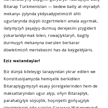
Bitarap Türkmenistan — bedew batly at-myradyň
mekany» ýylynda ykdysadyýetimiziň ähli
ugurlarynda düýpli özgertmeleri amala aşyrmak,
ilatymyzyň ýaşaýyş-durmuş derejesini yzygiderli
ýokarlandyrmak bilen, rowaçlyklaryň, bagtly
durmuşyň mekanyna öwrülen berkarar
döwletimiziň mertebesini has-da beýgeldýäris.
Eziz watandaşlar!
Biz dünýä bileleşigi tarapyndan ykrar edilen we
Konstitusiýamyzda hemişelik berkidilen
Bitaraplygymyzyň esasy ýörelgelerinden hem-de
maksatlaryndan ugur alyp, oňyn Bitaraplyk,
parahatçylyk söýüjilik, hoşniýetli goňşuçylyk
ýörelgelerini öňe sürýän Garaşsyz Watanymyzyň