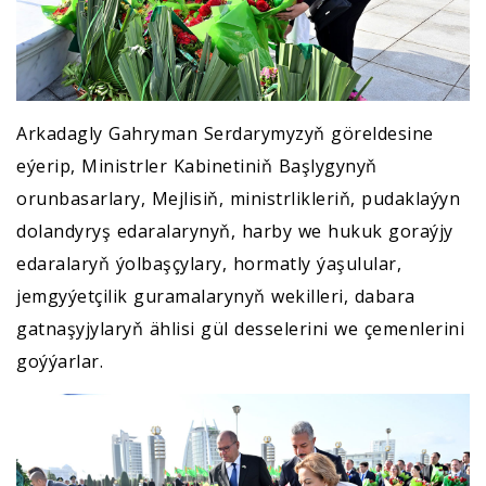
Arkadagly Gahryman Serdarymyzyň göreldesine
eýerip, Ministrler Kabinetiniň Başlygynyň
orunbasarlary, Mejlisiň, ministrlikleriň, pudaklaýyn
dolandyryş edaralarynyň, harby we hukuk goraýjy
edaralaryň ýolbaşçylary, hormatly ýaşulular,
jemgyýetçilik guramalarynyň wekilleri, dabara
gatnaşyjylaryň ählisi gül desselerini we çemenlerini
goýýarlar.