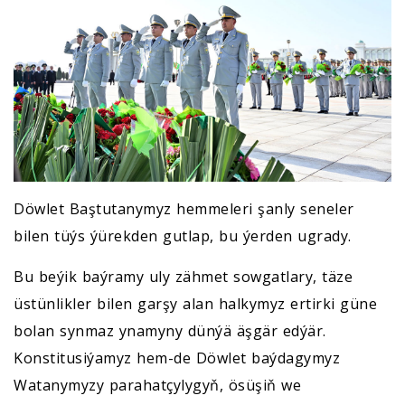
Döwlet Baştutanymyz hemmeleri şanly seneler
bilen tüýs ýürekden gutlap, bu ýerden ugrady.
Bu beýik baýramy uly zähmet sowgatlary, täze
üstünlikler bilen garşy alan halkymyz ertirki güne
bolan synmaz ynamyny dünýä äşgär edýär.
Konstitusiýamyz hem-de Döwlet baýdagymyz
Watanymyzy parahatçylygyň, ösüşiň we