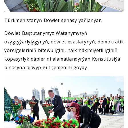
Türkmenistanyň Döwlet senasy ýaňlanýar.
Döwlet Baştutanymyz Watanymyzyň
özygtyýarlylygynyň, döwlet esaslarynyň, demokratik
ýörelgeleriniň bitewüligini, halk häkimiýetliliginiň
köpasyrlyk däplerini alamatlandyrýan Konstitusiýa
binasyna ajaýyp gül çemenini goýdy.