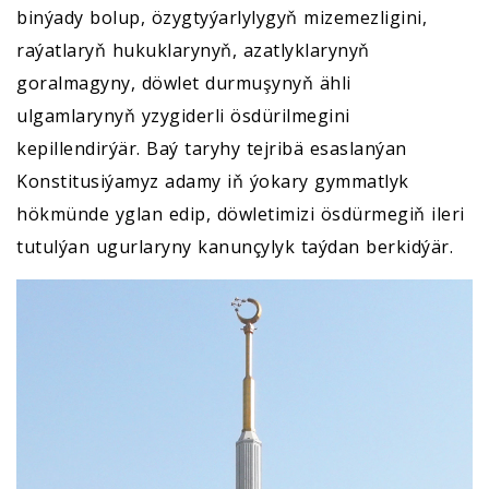
binýady bolup, özygtyýarlylygyň mizemezligini,
raýatlaryň hukuklarynyň, azatlyklarynyň
goralmagyny, döwlet durmuşynyň ähli
ulgamlarynyň yzygiderli ösdürilmegini
kepillendirýär. Baý taryhy tejribä esaslanýan
Konstitusiýamyz adamy iň ýokary gymmatlyk
hökmünde yglan edip, döwletimizi ösdürmegiň ileri
tutulýan ugurlaryny kanunçylyk taýdan berkidýär.