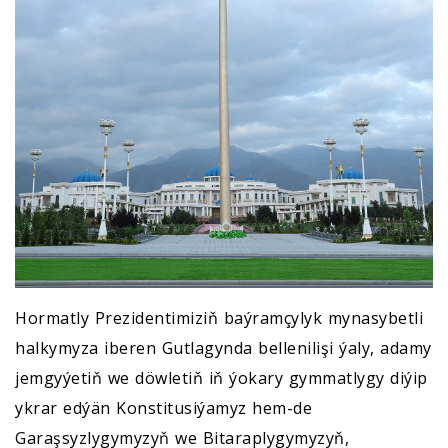
Hormatly Prezidentimiziň baýramçylyk mynasybetli
halkymyza iberen Gutlagynda bellenilişi ýaly, adamy
jemgyýetiň we döwletiň iň ýokary gymmatlygy diýip
ykrar edýän Konstitusiýamyz hem-de
Garaşsyzlygymyzyň we Bitaraplygymyzyň,