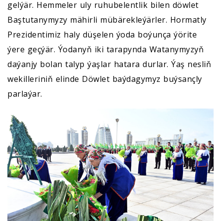
gelýär. Hemmeler uly ruhubelentlik bilen döwlet
Baştutanymyzy mähirli mübärekleýärler. Hormatly
Prezidentimiz haly düşelen ýoda boýunça ýörite
ýere geçýär. Ýodanyň iki tarapynda Watanymyzyň
daýanjy bolan talyp ýaşlar hatara durlar. Ýaş nesliň
wekilleriniň elinde Döwlet baýdagymyz buýsançly
parlaýar.