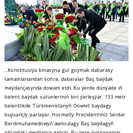
...Konstitusiýa binasyna gül goýmak dabarasy
tamamlanandan soňra, dabaralar Baş baýdak
meýdançasynda dowam etdi. Bu ýerde dünýäde iň
belent baýdak sütünleriniň biri ýerleşýär. 133 metr
belentlikde Türkmenistanyň Döwlet baýdagy
buýsançly parlaýar. Hormatly Prezidentimiz Serdar
Berdimuhamedowyň awtoulagy Baş baýdagyň
öňündäki meýdança gelýär. Bu ýere ýygnananlar