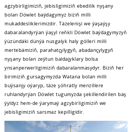
agzybirligimiziň, jebisligimiziň ebedilik nyşany
bolan Döwlet baýdagymyz biziň milli
mukaddesliklerimizdir. Täzelenişi we ýaşaýşy
dabaralandyrýan ýaşyl reňkli Döwlet baýdagymyzyň
ýüzündäki dünýä nusgalyk haly gölleri milli
mertebämiziň, parahatçylygyň, abadançylygyň
nyşany bolan zeýtun baldajyklary bolsa
ynsanperwerligimiziň dabaralanmasydyr. Biziň her
birimiziň gursagymyzda Watana bolan milli
buýsanjy oýaryp, täze şöhratly menzillere
ruhlandyrýan Döwlet tugumyzda şekillendirilen bäş
ýyldyz hem-de ýarymaý agzybirligimiziň we
jebisligimiziň sarsmaz kepilligidir.