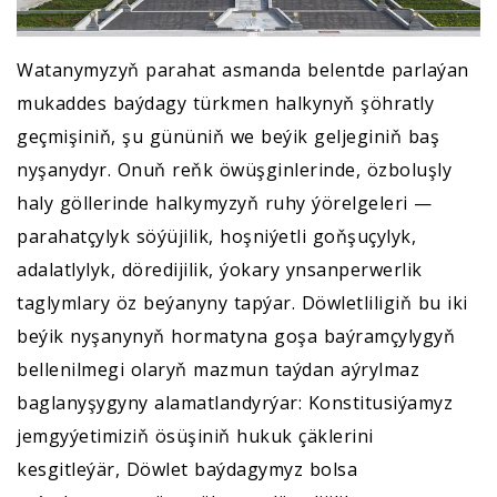
Watanymyzyň parahat asmanda belentde parlaýan
mukaddes baýdagy türkmen halkynyň şöhratly
geçmişiniň, şu gününiň we beýik geljeginiň baş
nyşanydyr. Onuň reňk öwüşginlerinde, özboluşly
haly göllerinde halkymyzyň ruhy ýörelgeleri —
parahatçylyk söýüjilik, hoşniýetli goňşuçylyk,
adalatlylyk, döredijilik, ýokary ynsanperwerlik
taglymlary öz beýanyny tapýar. Döwletliligiň bu iki
beýik nyşanynyň hormatyna goşa baýramçylygyň
bellenilmegi olaryň mazmun taýdan aýrylmaz
baglanyşygyny alamatlandyrýar: Konstitusiýamyz
jemgyýetimiziň ösüşiniň hukuk çäklerini
kesgitleýär, Döwlet baýdagymyz bolsa