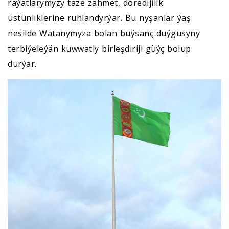
raýatlarymyzy täze zähmet, döredijilik
üstünliklerine ruhlandyrýar. Bu nyşanlar ýaş
nesilde Watanymyza bolan buýsanç duýgusyny
terbiýeleýän kuwwatly birleşdiriji güýç bolup
durýar.