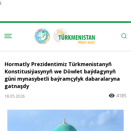
Ï
Hormatly Prezidentimiz Türkmenistanyň
Konstitusiýasynyň we Döwlet baýdagynyň
güni mynasybetli baýramçylyk dabaralaryna
gatnaşdy
4185
18.05.2026