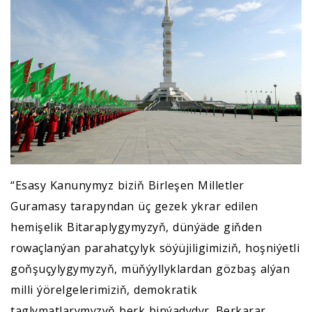
“Esasy Kanunymyz biziň Birleşen Milletler
Guramasy tarapyndan üç gezek ykrar edilen
hemişelik Bitaraplygymyzyň, dünýäde giňden
rowaçlanýan parahatçylyk söýüjiligimiziň, hoşniýetli
goňşuçylygymyzyň, müňýyllyklardan gözbaş alýan
milli ýörelgelerimiziň, demokratik
taglymatlarymyzyň berk binýadydyr. Berkarar