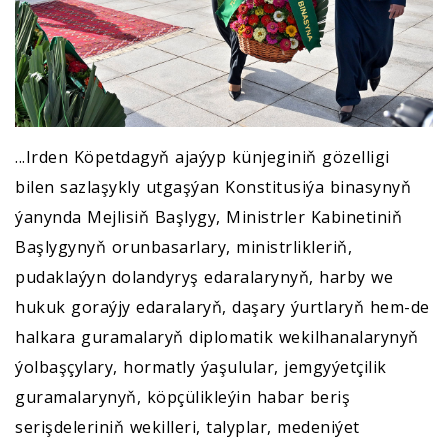
...Irden Köpetdagyň ajaýyp künjeginiň gözelligi
bilen sazlaşykly utgaşýan Konstitusiýa binasynyň
ýanynda Mejlisiň Başlygy, Ministrler Kabinetiniň
Başlygynyň orunbasarlary, ministrlikleriň,
pudaklaýyn dolandyryş edaralarynyň, harby we
hukuk goraýjy edaralaryň, daşary ýurtlaryň hem-de
halkara guramalaryň diplomatik wekilhanalarynyň
ýolbaşçylary, hormatly ýaşulular, jemgyýetçilik
guramalarynyň, köpçülikleýin habar beriş
serişdeleriniň wekilleri, talyplar, medeniýet