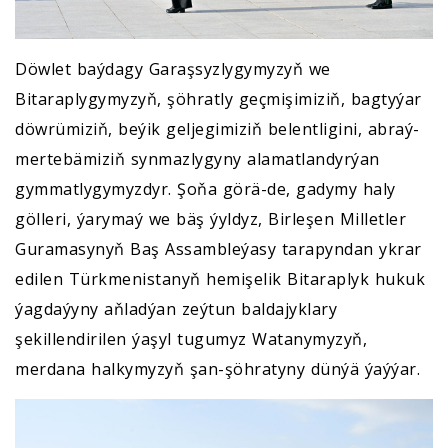
Döwlet baýdagy Garaşsyzlygymyzyň we
Bitaraplygymyzyň, şöhratly geçmişimiziň, bagtyýar
döwrümiziň, beýik geljegimiziň belentligini, abraý-
mertebämiziň synmazlygyny alamatlandyrýan
gymmatlygymyzdyr. Şoňa görä-de, gadymy haly
gölleri, ýarymaý we bäş ýyldyz, Birleşen Milletler
Guramasynyň Baş Assambleýasy tarapyndan ykrar
edilen Türkmenistanyň hemişelik Bitaraplyk hukuk
ýagdaýyny aňladýan zeýtun baldajyklary
şekillendirilen ýaşyl tugumyz Watanymyzyň,
merdana halkymyzyň şan-şöhratyny dünýä ýaýýar.