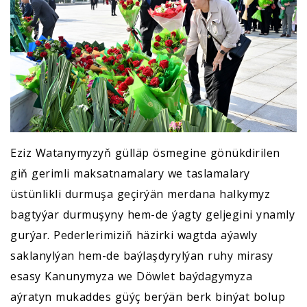
Eziz Watanymyzyň gülläp ösmegine gönükdirilen
giň gerimli maksatnamalary we taslamalary
üstünlikli durmuşa geçirýän merdana halkymyz
bagtyýar durmuşyny hem-de ýagty geljegini ynamly
gurýar. Pederlerimiziň häzirki wagtda aýawly
saklanylýan hem-de baýlaşdyrylýan ruhy mirasy
esasy Kanunymyza we Döwlet baýdagymyza
aýratyn mukaddes güýç berýän berk binýat bolup