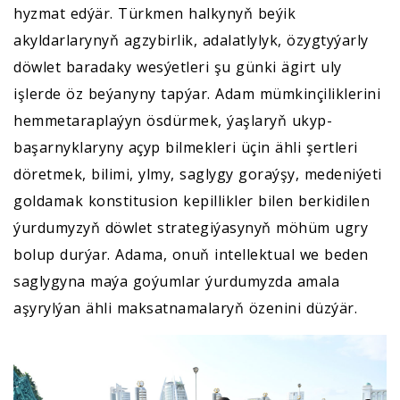
hyzmat edýär. Türkmen halkynyň beýik
akyldarlarynyň agzybirlik, adalatlylyk, özygtyýarly
döwlet baradaky wesýetleri şu günki ägirt uly
işlerde öz beýanyny tapýar. Adam mümkinçiliklerini
hemmetaraplaýyn ösdürmek, ýaşlaryň ukyp-
başarnyklaryny açyp bilmekleri üçin ähli şertleri
döretmek, bilimi, ylmy, saglygy goraýşy, medeniýeti
goldamak konstitusion kepillikler bilen berkidilen
ýurdumyzyň döwlet strategiýasynyň möhüm ugry
bolup durýar. Adama, onuň intellektual we beden
saglygyna maýa goýumlar ýurdumyzda amala
aşyrylýan ähli maksatnamalaryň özenini düzýär.