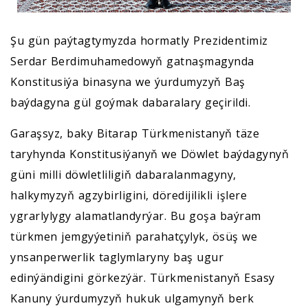
Şu gün paýtagtymyzda hormatly Prezidentimiz
Serdar Berdimuhamedowyň gatnaşmagynda
Konstitusiýa binasyna we ýurdumyzyň Baş
baýdagyna gül goýmak dabaralary geçirildi.
Garaşsyz, baky Bitarap Türkmenistanyň täze
taryhynda Konstitusiýanyň we Döwlet baýdagynyň
güni milli döwletliligiň dabaralanmagyny,
halkymyzyň agzybirligini, döredijilikli işlere
ygrarlylygy alamatlandyrýar. Bu goşa baýram
türkmen jemgyýetiniň parahatçylyk, ösüş we
ynsanperwerlik taglymlaryny baş ugur
edinýändigini görkezýär. Türkmenistanyň Esasy
Kanuny ýurdumyzyň hukuk ulgamynyň berk