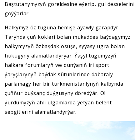
Baştutanymyzyň göreldesine eýerip, gül desselerini
goýýarlar.
Halkymyz öz tuguna hemişe aýawly garapdyr.
Taryhda çuň kökleri bolan mukaddes baýdagymyz
halkymyzyň özbaşdak ösüşe, syýasy ugra bolan
hukugyny alamatlandyrýar. Ýaşyl tugumyzyň
halkara forumlaryň we dünýäniň iri sport
ýaryşlarynyň baýdak sütünlerinde dabaraly
parlamagy her bir türkmenistanlynyň kalbynda
çuňňur buýsanç duýgusyny döredýär. Ol
ýurdumyzyň ähli ulgamlarda ýetýän belent
sepgitlerini alamatlandyrýar.