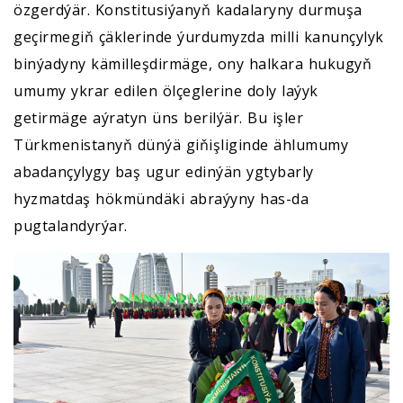
özgerdýär. Konstitusiýanyň kadalaryny durmuşa
geçirmegiň çäklerinde ýurdumyzda milli kanunçylyk
binýadyny kämilleşdirmäge, ony halkara hukugyň
umumy ykrar edilen ölçeglerine doly laýyk
getirmäge aýratyn üns berilýär. Bu işler
Türkmenistanyň dünýä giňişliginde ählumumy
abadançylygy baş ugur edinýän ygtybarly
hyzmatdaş hökmündäki abraýyny has-da
pugtalandyrýar.