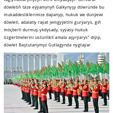
döwletiň täze eýýamynyň Galkynyşy döwründe bu
mukaddesliklerimize daýanyp, hukuk we dünýewi
döwleti, adalatly raýat jemgyýetini gurýarys, giň
möçberli durmuş-ykdysady, syýasy-hukuk
özgertmelerini üstünlikli amala aşyrýarys” diýip,
döwlet Baştutanymyz Gutlagynda nygtaýar.