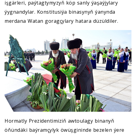
işgärleri, paýtagtymyzyň köp sanly ýaşaýjylary
ýygnandylar. Konstitusiýa binasynyň ýanynda
merdana Watan goragçylary hatara düzüldiler.
Hormatly Prezidentimiziň awtoulagy binanyň
öňündäki baýramçylyk öwüşgininde bezelen ýere