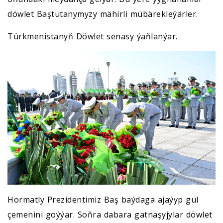
döwlet Baştutanymyzy mähirli mübärekleýärler.
Türkmenistanyň Döwlet senasy ýaňlanýar.
Hormatly Prezidentimiz Baş baýdaga ajaýyp gül
çemenini goýýar. Soňra dabara gatnaşyjylar döwlet