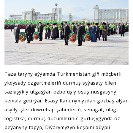
Täze taryhy eýýamda Türkmenistan giň möçberli
ykdysady özgertmeleriň durmuş syýasaty bilen
sazlaşykly utgaşýan özboluşly ösüş nusgasyny
kemala getirýär. Esasy Kanunymyzdan gözbaş alýan
asylly işler döwrebap şäherleriň, senagat, ulag-
logistika, durmuş düzümleriniň gurluşygynda öz
beýanyny tapyp, Diýarymyzyň keşbini düýpli