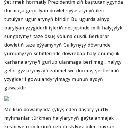
ýetirmek hormatly Prezidentimiziň baştutanlygynda
durmuşa geçirilýän döwlet syýasatynyň ileri
tutulýan ugurlarynyň biridir. Bu ugurda alnyp
barylýan yzygiderli işleriň netijesinde milli halyçylyk
sungatymyz täze ösüş ýoluna düşdi. Berkarar
döwletiň täze eýýamynyň Galkynyşy döwründe
ýurdumyzyň sebitlerinde döwrebap haly önümçilik
kärhanalarynyň gurlup ulanmaga berilmegi, halyçy
gelin-gyzlarymyzyň zähmet we durmuş şertleriniň
yzygiderli gowulandyrylmagy munuň aýdyň
güwäsidir.
Mejlisiň dowamynda çykyş eden daşary ýurtly
myhmanlar türkmen halylarynyň gaýtalanmajak
keşbi we çitimleriniň özboluşlylygy bilen haýran