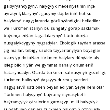
galdyrýandygyny, halyçylyk medeniýetiniň inçe
aýratynlyklarynyň, gadymy däpleriniň hut şu
halylaryň nagyşlarynda görünýändigini bellediler
we Türkmenistanyň bu sungaty gorap saklamak
boýunça edýän tagallalarynyň bütin dünýä
nusgalykdygyny nygtadylar. Ekologik taýdan arassa
çig mallar, tebigy usulda taýýarlanylýan boýaglar
ulanylyp dokalýan türkmen halylary dünýäde uly
isleg bildirilýän we gymmat bahaly önümleriň
hataryndadyr. Olarda türkmen sährasynyň gözelligi,
türkmen halkynyň ýaşaýyş-durmuş şertleri
nagyşlaryň üsti bilen beýan edilýär. Şeýle hem olar
Türkmen halysynyň baýramy mynasybetli
baýramçylyk çärelerine gatnaşyp, milli halyçylyk
sungatynyň däpleri, türkmen halkynyň özboluşly