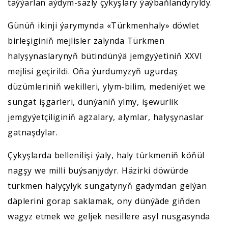
taýýarlan aýdym-sazly çykyşlary ýaýbaňlandyryldy.
Günüň ikinji ýarymynda «Türkmenhaly» döwlet
birleşiginiň mejlisler zalynda Türkmen
halyşynaslarynyň bütindünýä jemgyýetiniň XXVI
mejlisi geçirildi. Oňa ýurdumyzyň ugurdaş
düzümleriniň wekilleri, ylym-bilim, medeniýet we
sungat işgärleri, dünýäniň ylmy, işewürlik
jemgyýetçiliginiň agzalary, alymlar, halyşynaslar
gatnaşdylar.
Çykyşlarda bellenilişi ýaly, haly türkmeniň köňül
nagşy we milli buýsanjydyr. Häzirki döwürde
türkmen halyçylyk sungatynyň gadymdan gelýän
däplerini gorap saklamak, ony dünýäde giňden
wagyz etmek we geljek nesillere asyl nusgasynda