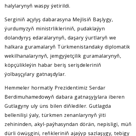
halylarynyň waspy ýetirildi.
Serginiň açylyş dabarasyna Mejlisiň Başlygy,
ýurdumyzyň ministrlikleriniň, pudaklaýyn
dolandyryş edaralarynyň, daşary ýurtlaryň we
halkara guramalaryň Türkmenistandaky diplomatik
wekilhanalarynyň, jemgyýetçilik guramalarynyň,
köpçülikleýin habar beriş serişdeleriniň
ýolbaşçylary gatnaşdylar.
Hemmeler hormatly Prezidentimiz Serdar
Berdimuhamedowyň dabara gatnaşyjylara iberen
Gutlagyny uly üns bilen diňlediler. Gutlagda
bellenilişi ýaly, türkmen zenanlarynyň ýiti
zehininden, akyl-paýhasyndan dörän, nepisligi, müň
dürli öwüşgini, reňkleriniň ajaýyp sazlaşygy, tebigy