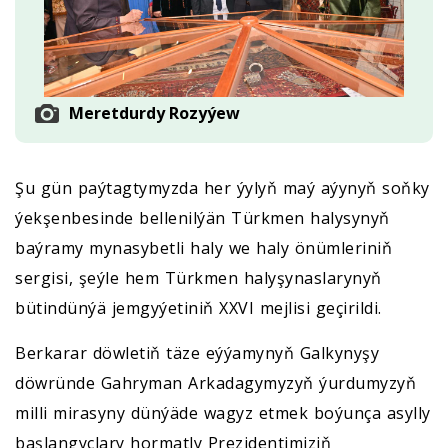
Meretdurdy Rozyýew
Şu gün paýtagtymyzda her ýylyň maý aýynyň soňky
ýekşenbesinde bellenilýän Türkmen halysynyň
baýramy mynasybetli haly we haly önümleriniň
sergisi, şeýle hem Türkmen halyşynaslarynyň
bütindünýä jemgyýetiniň XXVI mejlisi geçirildi.
Berkarar döwletiň täze eýýamynyň Galkynyşy
döwründe Gahryman Arkadagymyzyň ýurdumyzyň
milli mirasyny dünýäde wagyz etmek boýunça asylly
başlangyçlary hormatly Prezidentimiziň