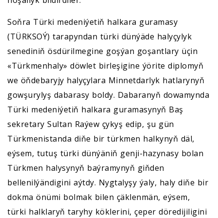
hoşallyk bildirdiler.
Soňra Türki medeniýetiň halkara guramasy
(TÜRKSOÝ) tarapyndan türki dünýäde halyçylyk
senediniň ösdürilmegine goşýan goşantlary üçin
«Türkmenhaly» döwlet birleşigine ýörite diplomyň
we öňdebaryjy halyçylara Minnetdarlyk hatlarynyň
gowşurylyş dabarasy boldy. Dabaranyň dowamynda
Türki medeniýetiň halkara guramasynyň Baş
sekretary Sultan Raýew çykyş edip, şu gün
Türkmenistanda diňe bir türkmen halkynyň däl,
eýsem, tutuş türki dünýäniň genji-hazynasy bolan
Türkmen halysynyň baýramynyň giňden
bellenilýändigini aýtdy. Nygtalyşy ýaly, haly diňe bir
dokma önümi bolmak bilen çäklenmän, eýsem,
türki halklaryň taryhy köklerini, çeper döredijiligini