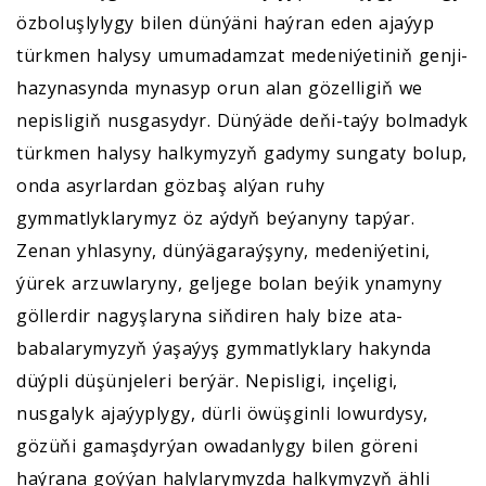
özboluşlylygy bilen dünýäni haýran eden ajaýyp
türkmen halysy umumadamzat medeniýetiniň genji-
hazynasynda mynasyp orun alan gözelligiň we
nepisligiň nusgasydyr. Dünýäde deňi-taýy bolmadyk
türkmen halysy halkymyzyň gadymy sungaty bolup,
onda asyrlardan gözbaş alýan ruhy
gymmatlyklarymyz öz aýdyň beýanyny tapýar.
Zenan yhlasyny, dünýägaraýşyny, medeniýetini,
ýürek arzuwlaryny, geljege bolan beýik ynamyny
göllerdir nagyşlaryna siňdiren haly bize ata-
babalarymyzyň ýaşaýyş gymmatlyklary hakynda
düýpli düşünjeleri berýär. Nepisligi, inçeligi,
nusgalyk ajaýyplygy, dürli öwüşginli lowurdysy,
gözüňi gamaşdyrýan owadanlygy bilen göreni
haýrana goýýan halylarymyzda halkymyzyň ähli