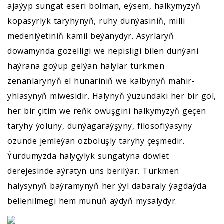
ajaýyp sungat eseri bolman, eýsem, halkymyzyň
köpasyrlyk taryhynyň, ruhy dünýäsiniň, milli
medeniýetiniň kämil beýanydyr. Asyrlaryň
dowamynda gözelligi we nepisligi bilen dünýäni
haýrana goýup gelýän halylar türkmen
zenanlarynyň el hünäriniň we kalbynyň mähir-
yhlasynyň miwesidir. Halynyň ýüzündäki her bir göl,
her bir çitim we reňk öwüşgini halkymyzyň geçen
taryhy ýoluny, dünýägaraýşyny, filosofiýasyny
özünde jemleýän özboluşly taryhy çeşmedir.
Ýurdumyzda halyçylyk sungatyna döwlet
derejesinde aýratyn üns berilýär. Türkmen
halysynyň baýramynyň her ýyl dabaraly ýagdaýda
bellenilmegi hem munuň aýdyň mysalydyr.