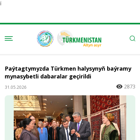
Ï
Paýtagtymyzda Türkmen halysynyň baýramy
mynasybetli dabaralar geçirildi
2873
31.05.2026