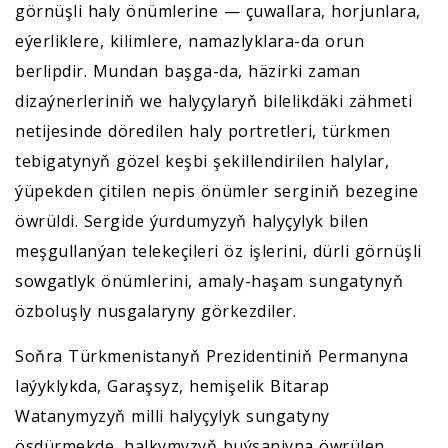
görnüşli haly önümlerine — çuwallara, horjunlara,
eýerliklere, kilimlere, namazlyklara-da orun
berlipdir. Mundan başga-da, häzirki zaman
dizaýnerleriniň we halyçylaryň bilelikdäki zähmeti
netijesinde döredilen haly portretleri, türkmen
tebigatynyň gözel keşbi şekillendirilen halylar,
ýüpekden çitilen nepis önümler serginiň bezegine
öwrüldi. Sergide ýurdumyzyň halyçylyk bilen
meşgullanýan telekeçileri öz işlerini, dürli görnüşli
sowgatlyk önümlerini, amaly-haşam sungatynyň
özboluşly nusgalaryny görkezdiler.
Soňra Türkmenistanyň Prezidentiniň Permanyna
laýyklykda, Garaşsyz, hemişelik Bitarap
Watanymyzyň milli halyçylyk sungatyny
ösdürmekde, halkymyzyň buýsanjyna öwrülen