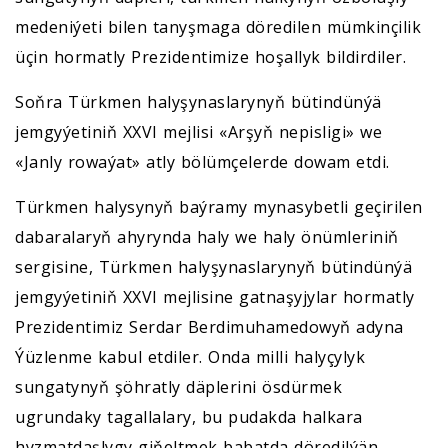
medeniýeti bilen tanyşmaga döredilen mümkinçilik
üçin hormatly Prezidentimize hoşallyk bildirdiler.
Soňra Türkmen halyşynaslarynyň bütindünýä
jemgyýetiniň XXVI mejlisi «Arşyň nepisligi» we
«Janly rowaýat» atly bölümçelerde dowam etdi.
Türkmen halysynyň baýramy mynasybetli geçirilen
dabaralaryň ahyrynda haly we haly önümleriniň
sergisine, Türkmen halyşynaslarynyň bütindünýä
jemgyýetiniň XXVI mejlisine gatnaşyjylar hormatly
Prezidentimiz Serdar Berdimuhamedowyň adyna
Ýüzlenme kabul etdiler. Onda milli halyçylyk
sungatynyň şöhratly däplerini ösdürmek
ugrundaky tagallalary, bu pudakda halkara
hyzmatdaşlygy giňeltmek babatda döredilýän