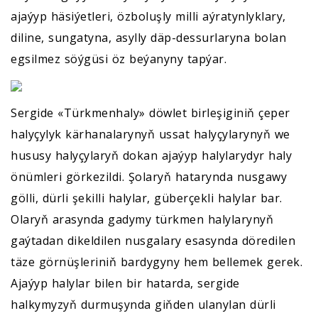
ajaýyp häsiýetleri, özboluşly milli aýratynlyklary,
diline, sungatyna, asylly däp-dessurlaryna bolan
egsilmez söýgüsi öz beýanyny tapýar.
Sergide «Türkmenhaly» döwlet birleşiginiň çeper
halyçylyk kärhanalarynyň ussat halyçylarynyň we
hususy halyçylaryň dokan ajaýyp halylarydyr haly
önümleri görkezildi. Şolaryň hatarynda nusgawy
gölli, dürli şekilli halylar, güberçekli halylar bar.
Olaryň arasynda gadymy türkmen halylarynyň
gaýtadan dikeldilen nusgalary esasynda döredilen
täze görnüşleriniň bardygyny hem bellemek gerek.
Ajaýyp halylar bilen bir hatarda, sergide
halkymyzyň durmuşynda giňden ulanylan dürli