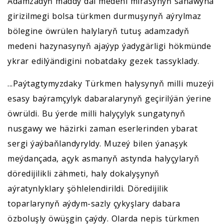
Adamzadyň maddy däl medeni mirasynyň sanawyna
girizilmegi bolsa türkmen durmuşynyň aýrylmaz
bölegine öwrülen halylaryň tutuş adamzadyň
medeni hazynasynyň ajaýyp ýadygärligi hökmünde
ykrar edilýändigini nobatdaky gezek tassyklady.
...Paýtagtymyzdaky Türkmen halysynyň milli muzeýi
esasy baýramçylyk dabaralarynyň geçirilýän ýerine
öwrüldi. Bu ýerde milli halyçylyk sungatynyň
nusgawy we häzirki zaman eserlerinden ybarat
sergi ýaýbaňlandyryldy. Muzeý bilen ýanaşyk
meýdançada, açyk asmanyň astynda halyçylaryň
döredijilikli zähmeti, haly dokalyşynyň
aýratynlyklary şöhlelendirildi. Döredijilik
toparlarynyň aýdym-sazly çykyşlary dabara
özboluşly öwüşgin çaýdy. Olarda nepis türkmen