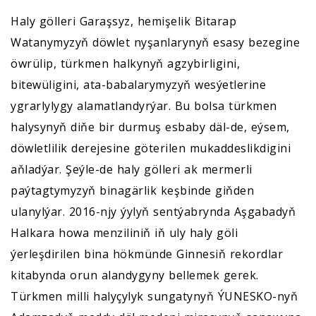
Haly gölleri Garaşsyz, hemişelik Bitarap
Watanymyzyň döwlet nyşanlarynyň esasy bezegine
öwrülip, türkmen halkynyň agzybirligini,
bitewüligini, ata-babalarymyzyň wesýetlerine
ygrarlylygy alamatlandyrýar. Bu bolsa türkmen
halysynyň diňe bir durmuş esbaby däl-de, eýsem,
döwletlilik derejesine göterilen mukaddeslikdigini
aňladýar. Şeýle-de haly gölleri ak mermerli
paýtagtymyzyň binagärlik keşbinde giňden
ulanylýar. 2016-njy ýylyň sentýabrynda Aşgabadyň
Halkara howa menziliniň iň uly haly göli
ýerleşdirilen bina hökmünde Ginnesiň rekordlar
kitabynda orun alandygyny bellemek gerek.
Türkmen milli halyçylyk sungatynyň ÝUNESKO-nyň