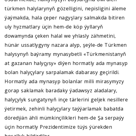
türkmen halylarynyň gözelligini, nepisligini äleme
ýaýmakda, hala çeper nagyşlary salmakda bitiren
uly hyzmatlary üçin hem-de köp ýyllaryň
dowamynda çeken halal we yhlasly zähmetini,
hünär ussatlygyny nazara alyp, şeýle-de Türkmen
halysynyň baýramy mynasybetli «Türkmenistanyň
at gazanan halyçysy» diýen hormatly ada mynasyp
bolan halyçylary sarpalamak dabarasy geçirildi.
Hormatly ada mynasyp bolanlar milli mirasymyzy
gorap saklamak baradaky ýadawsyz aladalary,
halyçylyk sungatynyň inçe tärlerini geljek nesillere
ýetirmek, zehinli halyçylary taýýarlamak babatda
döredýän ähli mümkinçilikleri hem-de Şa serpaýy
üçin hormatly Prezidentimize tüýs ýürekden