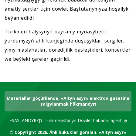
amatly şertler üçin döwlet Baştutanymyza hoşallyk
beýan edildi.
Türkmen halysynyň baýramy mynasybetli
ýurdumyzyň ähli künjeginde duşuşyklar, sergiler,
ylmy maslahatlar, döredijilik bäsleşikleri, konsertler
we beýleki çäreler geçirildi.
Materiallar göçürilende, «Altyn asyr» elektron gazetine
salgylanmak hökmandyr!
ESASLANDYRYJY: Türkmenistanyň Döwlet habarlar agentligi
© Copyright 2026.
Ähli hukuklar goralan.
«Altyn asyr»