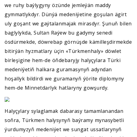
we ruhy baýlygyny özünde jemleýän maddy
gymmatlykdyr. Dünýä medeniýetine goşulan ägirt
uly goşant we gaýtalanmajak mirasdyr. Şunuň bilen
baglylykda, Sultan Raýew bu gadymy senedi
ösdürmekde, döwrebap görnüşde kämilleşdirmekde
bitirýän hyzmatlary üçin «Türkmenhaly» döwlet
birleşigine hem-de öňdebaryjy halyçylara Türki
medeniýetiň halkara guramasynyň adyndan
hoşallyk bildirdi we guramanyň ýörite diplomyny
hem-de Minnetdarlyk hatlaryny gowşurdy.
Halyçylary sylaglamak dabarasy tamamlanandan
soňra, Türkmen halysynyň baýramy mynasybetli
ýurdumyzyň medeniýet we sungat ussatlarynyň