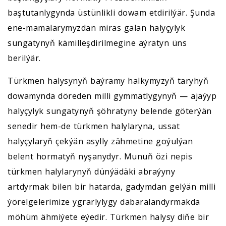
baştutanlygynda üstünlikli dowam etdirilýär. Şunda
ene-mamalarymyzdan miras galan halyçylyk
sungatynyň kämilleşdirilmegine aýratyn üns
berilýär.
Türkmen halysynyň baýramy halkymyzyň taryhyň
dowamynda döreden milli gymmatlygynyň — ajaýyp
halyçylyk sungatynyň şöhratyny belende göterýän
senedir hem-de türkmen halylaryna, ussat
halyçylaryň çekýän asylly zähmetine goýulýan
belent hormatyň nyşanydyr. Munuň özi nepis
türkmen halylarynyň dünýädäki abraýyny
artdyrmak bilen bir hatarda, gadymdan gelýän milli
ýörelgelerimize ygrarlylygy dabaralandyrmakda
möhüm ähmiýete eýedir. Türkmen halysy diňe bir