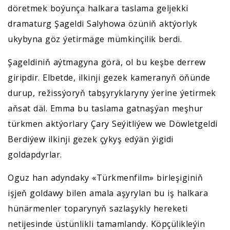
döretmek boýunça halkara taslama geljekki
dramaturg Şageldi Salyhowa özüniň aktýorlyk
ukybyna göz ýetirmäge mümkinçilik berdi.
Şageldiniň aýtmagyna görä, ol bu keşbe derrew
giripdir. Elbetde, ilkinji gezek kameranyň öňünde
durup, režissýoryň tabşyryklaryny ýerine ýetirmek
aňsat däl. Emma bu taslama gatnaşýan meşhur
türkmen aktýorlary Çary Seýitliýew we Döwletgeldi
Berdiýew ilkinji gezek çykyş edýän ýigidi
goldapdyrlar.
Oguz han adyndaky «Türkmenfilm» birleşiginiň
işjeň goldawy bilen amala aşyrylan bu iş halkara
hünärmenler toparynyň sazlaşykly hereketi
netijesinde üstünlikli tamamlandy. Köpçülikleýin