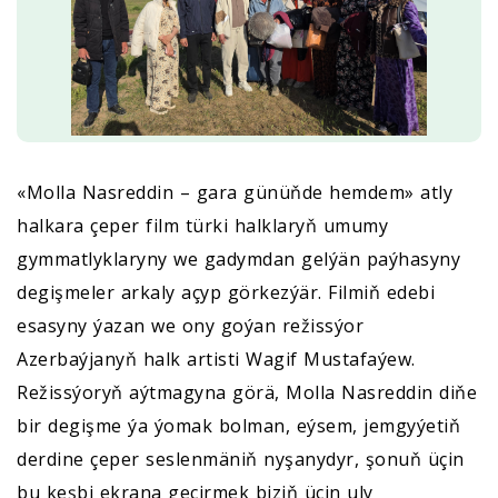
«Molla Nasreddin – gara günüňde hemdem» atly
halkara çeper film türki halklaryň umumy
gymmatlyklaryny we gadymdan gelýän paýhasyny
degişmeler arkaly açyp görkezýär. Filmiň edebi
esasyny ýazan we ony goýan režissýor
Azerbaýjanyň halk artisti Wagif Mustafaýew.
Režissýoryň aýtmagyna görä, Molla Nasreddin diňe
bir degişme ýa ýomak bolman, eýsem, jemgyýetiň
derdine çeper seslenmäniň nyşanydyr, şonuň üçin
bu keşbi ekrana geçirmek biziň üçin uly