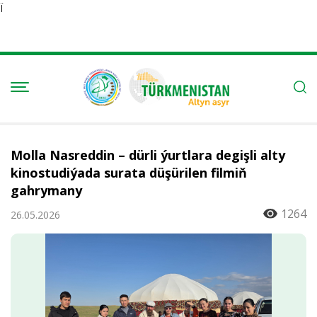
Ï
Molla Nasreddin – dürli ýurtlara degişli alty
kinostudiýada surata düşürilen filmiň
gahrymany
1264
26.05.2026