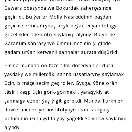
Gäwers obasynda we Bokurdak şäherçesinde
geçirildi. Bu ýerler Molla Nasreddiniň başdan
geçirmelerini aňrybaş anyk beýan edýän tebigy
gözelliklerinden ötri saýlanyp alyndy. Bu ýerde
Garagum sährasynyň ümmülmez giňişliginde
gadam urýan kerwenli sahnalar surata düşürildi.
Emma mundan öň täze filmi döredýänler dürli
ýaşdaky we milletdäki sahna ussatlaryny saýlamak
üçin, birnäçe seçim geçirdiler. Gysga, ýöne örän
täsirli keşp üçin görk-görmekli, ýaraşykly at
çapmaga ezber ýaş ýigit gerekdi. Munda Türkmen
döwlet medeniýet institutynyň teatr sungaty
bölüminiň ikinji ýyl talyby Şageldi Salyhow saýlanyp
alyndy.