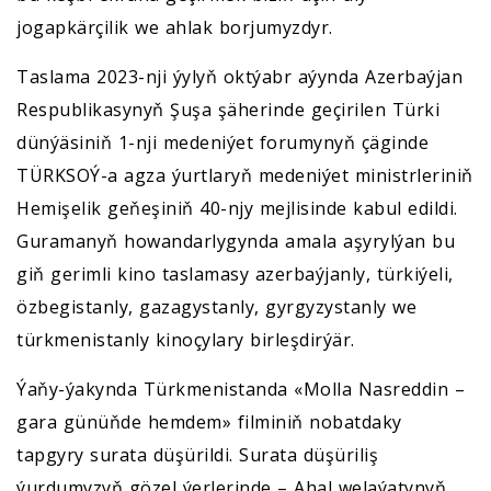
jogapkärçilik we ahlak borjumyzdyr.
Taslama 2023-nji ýylyň oktýabr aýynda Azerbaýjan
Respublikasynyň Şuşa şäherinde geçirilen Türki
dünýäsiniň 1-nji medeniýet forumynyň çäginde
TÜRKSOÝ-a agza ýurtlaryň medeniýet ministrleriniň
Hemişelik geňeşiniň 40-njy mejlisinde kabul edildi.
Guramanyň howandarlygynda amala aşyrylýan bu
giň gerimli kino taslamasy azerbaýjanly, türkiýeli,
özbegistanly, gazagystanly, gyrgyzystanly we
türkmenistanly kinoçylary birleşdirýär.
Ýaňy-ýakynda Türkmenistanda «Molla Nasreddin –
gara günüňde hemdem» filminiň nobatdaky
tapgyry surata düşürildi. Surata düşüriliş
ýurdumyzyň gözel ýerlerinde – Ahal welaýatynyň