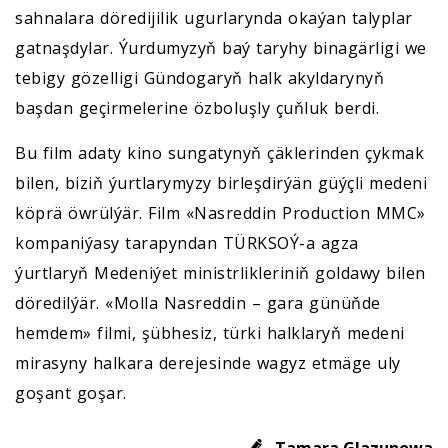
sahnalara döredijilik ugurlarynda okaýan talyplar
gatnaşdylar. Ýurdumyzyň baý taryhy binagärligi we
tebigy gözelligi Gündogaryň halk akyldarynyň
başdan geçirmelerine özboluşly çuňluk berdi.
Bu film adaty kino sungatynyň çäklerinden çykmak
bilen, biziň ýurtlarymyzy birleşdirýän güýçli medeni
köprä öwrülýär. Film «Nasreddin Production MMC»
kompaniýasy tarapyndan TÜRKSOÝ-a agza
ýurtlaryň Medeniýet ministrlikleriniň goldawy bilen
döredilýär. «Molla Nasreddin – gara günüňde
hemdem» filmi, şübhesiz, türki halklaryň medeni
mirasyny halkara derejesinde wagyz etmäge uly
goşant goşar.