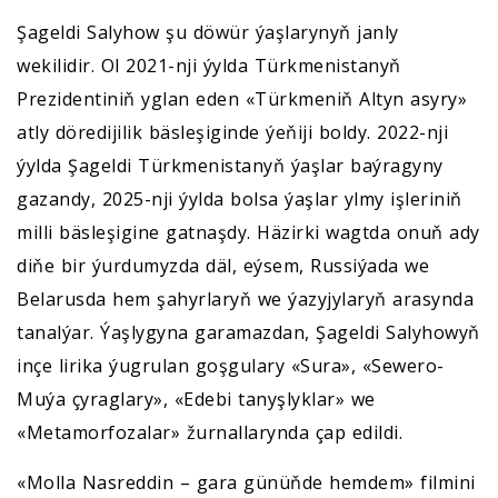
Şageldi Salyhow şu döwür ýaşlarynyň janly
wekilidir. Ol 2021-nji ýylda Türkmenistanyň
Prezidentiniň yglan eden «Türkmeniň Altyn asyry»
atly döredijilik bäsleşiginde ýeňiji boldy. 2022-nji
ýylda Şageldi Türkmenistanyň ýaşlar baýragyny
gazandy, 2025-nji ýylda bolsa ýaşlar ylmy işleriniň
milli bäsleşigine gatnaşdy. Häzirki wagtda onuň ady
diňe bir ýurdumyzda däl, eýsem, Russiýada we
Belarusda hem şahyrlaryň we ýazyjylaryň arasynda
tanalýar. Ýaşlygyna garamazdan, Şageldi Salyhowyň
inçe lirika ýugrulan goşgulary «Sura», «Sewero-
Muýa çyraglary», «Edebi tanyşlyklar» we
«Metamorfozalar» žurnallarynda çap edildi.
«Molla Nasreddin – gara günüňde hemdem» filmini