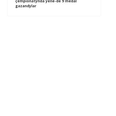
çempionatynda ýene-de 9 medal
gazandylar