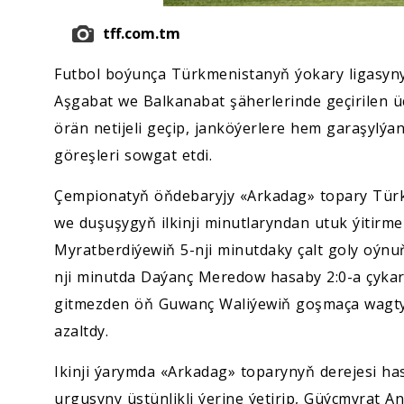
tff.com.tm
Futbol boýunça Türkmenistanyň ýokary ligasyn
Aşgabat we Balkanabat şäherlerinde geçirilen üç
örän netijeli geçip, janköýerlere hem garaşylýa
göreşleri sowgat etdi.
Çempionatyň öňdebaryjy «Arkadag» topary Tü
we duşuşygyň ilkinji minutlaryndan utuk ýitirm
Myratberdiýewiň 5-nji minutdaky çalt goly oýnuň
nji minutda Daýanç Meredow hasaby 2:0-a çykar
gitmezden öň Guwanç Waliýewiň goşmaça wagtyň
azaltdy.
Ikinji ýarymda «Arkadag» toparynyň derejesi ha
urgusyny üstünlikli ýerine ýetirip, Güýçmyrat A