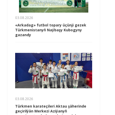
03.08.2026
«Arkadag» futbol topary üçünji gezek
Türkmenistanyň Naýbaşy Kubogyny
gazandy
03.08.2026
Türkmen karateçileri Aktau şäherinde
geçirilýän Merkezi Aziýanyň