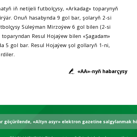
atyň iň netijeli futbolçysy, «Arkadag» toparynyň
rýär. Onuň hasabynda 9 gol bar, şolaryň 2-si
bolçysy Süleýman Mirzoýew 6 gol bilen (2-si
» toparyndan Resul Hojaýew bilen «Şagadam»
 5 gol bar. Resul Hojaýew şol gollaryň 1-ni,
diler.
«AA»-nyň habarçysy
ar göçürilende, «Altyn asyr» elektron gazetine salgylanmak 