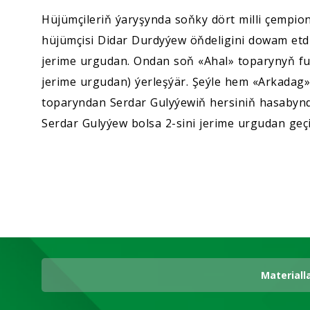
Hüjümçileriň ýaryşynda soňky dört milli çempion
hüjümçisi Didar Durdyýew öňdeligini dowam etdi
jerime urgudan. Ondan soň «Ahal» toparynyň fut
jerime urgudan) ýerleşýär. Şeýle hem «Arkadag
toparyndan Serdar Gulyýewiň hersiniň hasabynda
Serdar Gulyýew bolsa 2-sini jerime urgudan geçir
Materiall