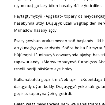
njy minut) gollary bilen hasaby 4:1-e ýetirdiler.
Paýtagtymyzyň «Aşgabat» topary öz meýdançasy
hasabynda utdy. Duşuşyk uzak wagtlap deň der
Muhadow hasaby açdy.
Esasy şowhun arakesmeden soň başlandy. Ilki b
artykmaçlygyny artdyrdy. Soňra bolsa Pirmyrat
hüjümçisi 15 minudyň dowamynda ajaýyp het-trik 
tapawutlandy. «Merw» toparynyň futbolçysy Abd
teselli beriji häsiýete eýe boldy.
Balkanabatda geçirilen «Nebitçi» – «Köpetdag» t
dartgynly oýun boldy. Duşuşygyň ýeke-täk go
geçirip, toparyna ýeňiş getirdi.
Galan wagt meýdançada berk we kähalatlarda g