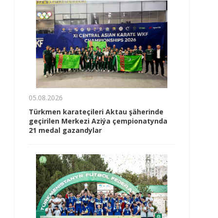
05.08.2026
Türkmen karateçileri Aktau şäherinde
geçirilen Merkezi Aziýa çempionatynda
21 medal gazandylar