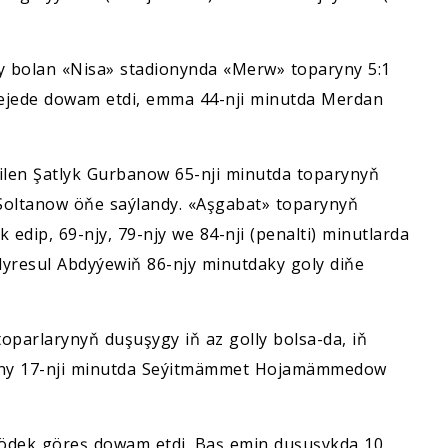
 bolan «Nisa» stadionynda «Merw» toparyny 5:1
ejede dowam etdi, emma 44-nji minutda Merdan
ilen Şatlyk Gurbanow 65-nji minutda toparynyň
 Soltanow öňe saýlandy. «Aşgabat» toparynyň
edip, 69-njy, 79-njy we 84-nji (penalti) minutlarda
yresul Abdyýewiň 86-njy minutdaky goly diňe
oparlarynyň duşuşygy iň az golly bolsa-da, iň
luny 17-nji minutda Seýitmämmet Hojamämmedow
ödek göreş dowam etdi. Baş emin duşuşykda 10