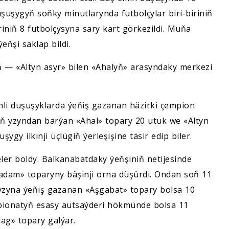
şuşygyň soňky minutlarynda futbolçylar biri-biriniň
iniň 8 futbolçysyna sary kart görkezildi. Muňa
ňşi saklap bildi.
ň — «Altyn asyr» bilen «Ahalyň» arasyndaky merkezi
hli duşuşyklarda ýeňiş gazanan häzirki çempion
uň yzyndan barýan «Ahal» topary 20 utuk we «Altyn
gy ilkinji üçlügiň ýerleşişine täsir edip biler.
ler boldy. Balkanabatdaky ýeňşiniň netijesinde
gadam» toparyny bäşinji orna düşürdi. Ondan soň 11
-yzyna ýeňiş gazanan «Aşgabat» topary bolsa 10
mpionatyň esasy autsaýderi hökmünde bolsa 11
ag» topary galýar.