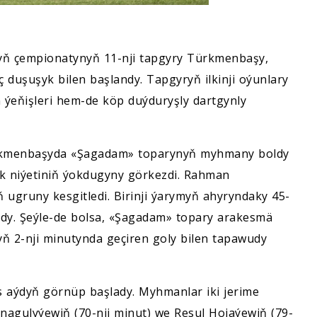
yň çempionatynyň 11-nji tapgyry Türkmenbaşy,
 duşuşyk bilen başlandy. Tapgyryň ilkinji oýunlary
n ýeňişleri hem-de köp duýduryşly dartgynly
rkmenbaşyda «Şagadam» toparynyň myhmany boldy
ek niýetiniň ýokdugyny görkezdi. Rahman
 ugruny kesgitledi. Birinji ýarymyň ahyryndaky 45-
dy. Şeýle-de bolsa, «Şagadam» topary arakesmä
 2-nji minutynda geçiren goly bilen tapawudy
s aýdyň görnüp başlady. Myhmanlar iki jerime
nnagulyýewiň (70-nji minut) we Resul Hojaýewiň (79-