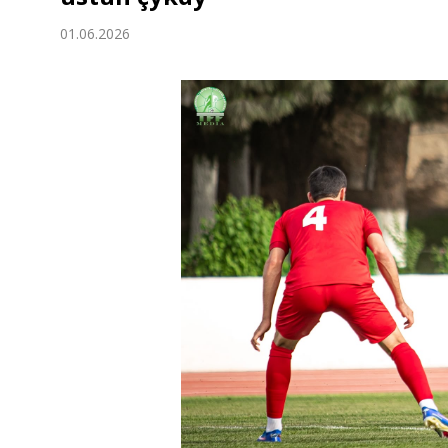
Ykdysadyýet
01.06.2026
Jemgyýet
Medeniýet
Ylym
Sport