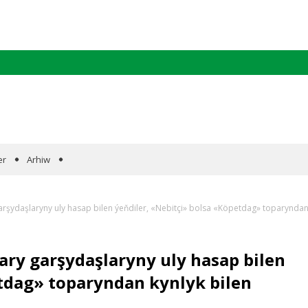
er
Arhiw
şydaşlaryny uly hasap bilen ýeňdiler, «Nebitçi» bolsa «Köpetdag» toparyndan 
ry garşydaşlaryny uly hasap bilen
etdag» toparyndan kynlyk bilen