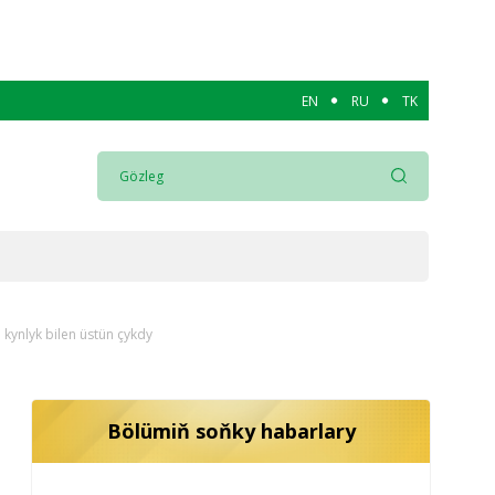
EN
RU
TK
kynlyk bilen üstün çykdy
Bölümiň soňky habarlary