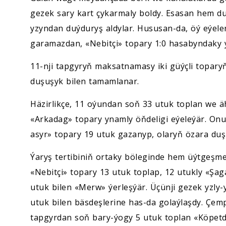
gezek sary kart çykarmaly boldy. Esasan hem du
yzyndan duýduryş aldylar. Hususan-da, öý eýeler
garamazdan, «Nebitçi» topary 1:0 hasabyndaky ýe
11-nji tapgyryň maksatnamasy iki güýçli topary
duşuşyk bilen tamamlanar.
Häzirlikçe, 11 oýundan soň 33 utuk toplan we ä
«Arkadag» topary ynamly öňdeligi eýeleýär. On
asyr» topary 19 utuk gazanyp, olaryň özara duşuşy
Ýaryş tertibiniň ortaky böleginde hem üýtgeşme
«Nebitçi» topary 13 utuk toplap, 12 utukly «Şa
utuk bilen «Merw» ýerleşýär. Üçünji gezek yzly
utuk bilen bäsdeşlerine has-da golaýlaşdy. Çe
tapgyrdan soň bary-ýogy 5 utuk toplan «Köpetd