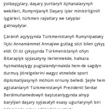
ýolbaşçylary, daşary ýurtlaryň ilçihanalarynyň
wekilleri, Rumyniýanyň Daşary işler ministrliginiň
işgärleri, türkmen raýatlary we talyplar
gatnaşdylar.
Çäräniň açylyşynda Türkmenistanyň Rumyniýadaky
Ilçisi Annamämmet Annaýew gutlag sözi bilen çykyş
etdi. Ol öz çykyşynda Türkmenistanyň oňyn
Bitaraplyk syýasatyny ilerletmekde, halkara
hyzmatdaşlygy pugtalandyrmakda hem-de sagdyn
durmuş ýörelgelerini wagyz etmekde sport
diplomatiýasynyň möhüm ornuny belledi. Şeýle hem
agzalanlaryň Türkmenistanyň Prezidenti Serdar
Berdimuhamedowyň baştutanlygynda alnyp
barylýan daşary syýasatyň esasy ugurlarynyň biri