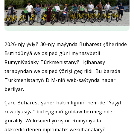
2026-njy ýylyň 30-njy maýynda Buharest şäherinde
Bütindünýä welosiped güni mynasybetli
Rumyniýadaky Türkmenistanyň Ilçihanasy
tarapyndan welosiped ýörişi geçirildi. Bu barada
Türkmenistanyň DIM-niň web-saýtynda habar
berilýär.
Çäre Buharest şäher häkimliginiň hem-de “Ýaşyl
rewolýusiýa” birleşiginiň goldaw bermeginde
guraldy. Welosiped ýörişine Rumyniýada
akkreditirlenen diplomatik wekilhanalaryň