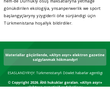
hem-de Durnukly ösüş maksatlaryna ýetmäge
gönükdirilen ekologiýa, ynsanperwerlik we sport
başlangyçlaryny yzygiderli öňe sürýändigi üçin
Türkmenistana hoşallyk bildirdiler.
Materiallar göçürilende, «Altyn asyr» elektron gazetine
salgylanmak hökmandyr!
ESASLANDYRYJY: Türkmenistanyň Döwlet habarlar agentligi
© Copyright 2026.
Ähli hukuklar goralan.
«Altyn asyr»
elektron gazetiniň redaksiýasy
RSS kanal