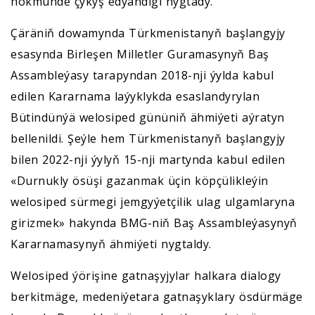
hökmünde çykyş edýändigi nygtady.
Çäräniň dowamynda Türkmenistanyň başlangyjy
esasynda Birleşen Milletler Guramasynyň Baş
Assambleýasy tarapyndan 2018-nji ýylda kabul
edilen Kararnama laýyklykda esaslandyrylan
Bütindünýä welosiped gününiň ähmiýeti aýratyn
bellenildi. Şeýle hem Türkmenistanyň başlangyjy
bilen 2022-nji ýylyň 15-nji martynda kabul edilen
«Durnukly ösüşi gazanmak üçin köpçülikleýin
welosiped sürmegi jemgyýetçilik ulag ulgamlaryna
girizmek» hakynda BMG-niň Baş Assambleýasynyň
Kararnamasynyň ähmiýeti nygtaldy.
Welosiped ýörişine gatnaşyjylar halkara dialogy
berkitmäge, medeniýetara gatnaşyklary ösdürmäge