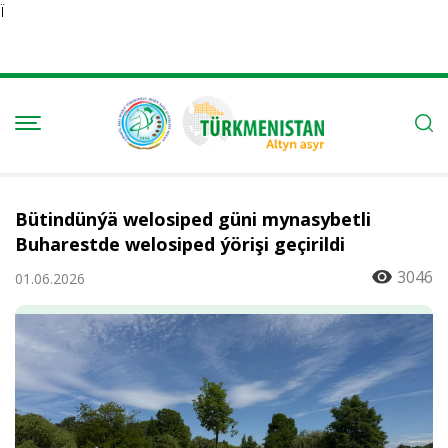
Ï
Bütindünýä welosiped güni mynasybetli
Buharestde welosiped ýörişi geçirildi
3046
01.06.2026