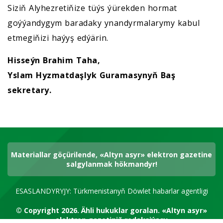
Siziň Alyhezretiňize tüýs ýürekden hormat
goýýandygym baradaky ynandyrmalarymy kabul
etmegiňizi haýyş edýärin.
Hisseýn Brahim Taha,
Yslam Hyzmatdaşlyk Guramasynyň Baş
sekretary.
Materiallar göçürilende, «Altyn asyr» elektron gazetine
salgylanmak hökmandyr!
ESASLANDYRYJY: Türkmenistanyň Döwlet habarlar agentligi
© Copyright 2026.
Ähli hukuklar goralan.
«Altyn asyr»
elektron gazetiniň redaksiýasy