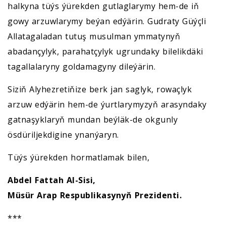
halkyna tüýs ýürekden gutlaglarymy hem-de iň
gowy arzuwlarymy beýan edýärin. Gudraty Güýçli
Allatagaladan tutuş musulman ymmatynyň
abadançylyk, parahatçylyk ugrundaky bilelikdäki
tagallalaryny goldamagyny dileýärin.
Siziň Alyhezretiňize berk jan saglyk, rowaçlyk
arzuw edýärin hem-de ýurtlarymyzyň arasyndaky
gatnaşyklaryň mundan beýläk-de okgunly
ösdüriljekdigine ynanýaryn.
Tüýs ýürekden hormatlamak bilen,
Abdel Fattah Al-Sisi,
Müsür Arap Respublikasynyň Prezidenti.
***