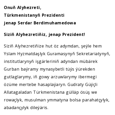
Onuň Alyhezreti,
Türkmenistanyň Prezidenti
jenap Serdar Berdimuhamedowa
Siziň Alyhezretiňiz, jenap Prezident!
Siziň Alyhezretiňize hut öz adymdan, şeýle hem
Yslam Hyzmatdaşlyk Guramasynyň Sekretariatynyň,
institutlarynyň işgärleriniň adyndan mübärek
Gurban baýramy mynasybetli tüýs ýürekden
gutlaglarymy, iň gowy arzuwlarymy ibermegi
özüme mertebe hasaplaýaryn. Gudraty Güýçli
Allatagaladan Türkmenistana gülläp ösüş we
rowaçlyk, musulman ymmatyna bolsa parahatçylyk,
abadançylyk dileýäris.