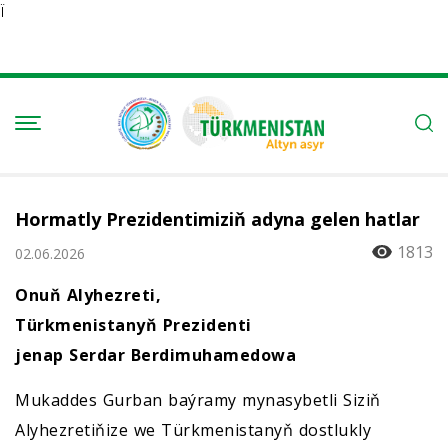
Ï
Hormatly Prezidentimiziň adyna gelen hatlar
1813
02.06.2026
Onuň Alyhezreti,
Türkmenistanyň Prezidenti
jenap Serdar Berdimuhamedowa
Mukaddes Gurban baýramy mynasybetli Siziň
Alyhezretiňize we Türkmenistanyň dostlukly