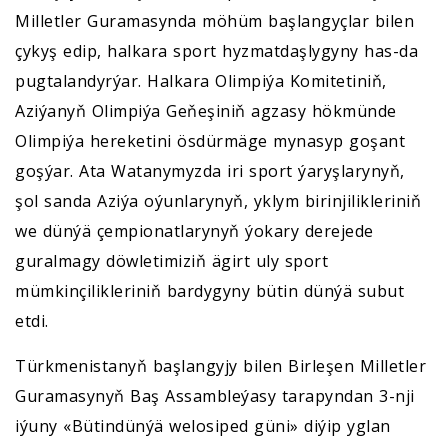
Milletler Guramasynda möhüm başlangyçlar bilen
çykyş edip, halkara sport hyzmatdaşlygyny has-da
pugtalandyrýar. Halkara Olimpiýa Komitetiniň,
Aziýanyň Olimpiýa Geňeşiniň agzasy hökmünde
Olimpiýa hereketini ösdürmäge mynasyp goşant
goşýar. Ata Watanymyzda iri sport ýaryşlarynyň,
şol sanda Aziýa oýunlarynyň, yklym birinjilikleriniň
we dünýä çempionatlarynyň ýokary derejede
guralmagy döwletimiziň ägirt uly sport
mümkinçilikleriniň bardygyny bütin dünýä subut
etdi.
Türkmenistanyň başlangyjy bilen Birleşen Milletler
Guramasynyň Baş Assambleýasy tarapyndan 3-nji
iýuny «Bütindünýä welosiped güni» diýip yglan