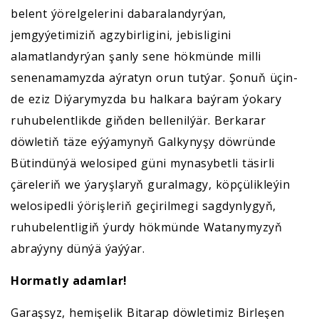
belent ýörelgelerini dabaralandyrýan,
jemgyýetimiziň agzybirligini, jebisligini
alamatlandyrýan şanly sene hökmünde milli
senenamamyzda aýratyn orun tutýar. Şonuň üçin-
de eziz Diýarymyzda bu halkara baýram ýokary
ruhubelentlikde giňden bellenilýär. Berkarar
döwletiň täze eýýamynyň Galkynyşy döwründe
Bütindünýä welosiped güni mynasybetli täsirli
çäreleriň we ýaryşlaryň guralmagy, köpçülikleýin
welosipedli ýörişleriň geçirilmegi sagdynlygyň,
ruhubelentligiň ýurdy hökmünde Watanymyzyň
abraýyny dünýä ýaýýar.
Hormatly adamlar!
Garaşsyz, hemişelik Bitarap döwletimiz Birleşen