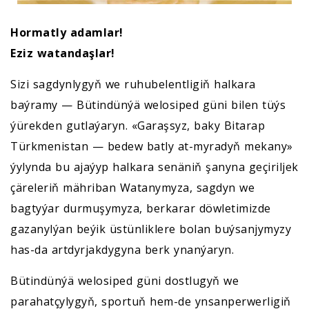
Hormatly adamlar!
Eziz watandaşlar!
Sizi sagdynlygyň we ruhubelentligiň halkara
baýramy — Bütindünýä welosiped güni bilen tüýs
ýürekden gutlaýaryn. «Garaşsyz, baky Bitarap
Türkmenistan — bedew batly at-myradyň mekany»
ýylynda bu ajaýyp halkara senäniň şanyna geçiriljek
çäreleriň mähriban Watanymyza, sagdyn we
bagtyýar durmuşymyza, berkarar döwletimizde
gazanylýan beýik üstünliklere bolan buýsanjymyzy
has-da artdyrjakdygyna berk ynanýaryn.
Bütindünýä welosiped güni dostlugyň we
parahatçylygyň, sportuň hem-de ynsanperwerligiň