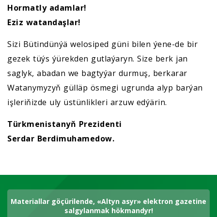
Hormatly adamlar!
Eziz watandaşlar!
Sizi Bütindünýä welosiped güni bilen ýene-de bir
gezek tüýs ýürekden gutlaýaryn. Size berk jan
saglyk, abadan we bagtyýar durmuş, berkarar
Watanymyzyň gülläp ösmegi ugrunda alyp barýan
işleriňizde uly üstünlikleri arzuw edýärin.
Türkmenistanyň Prezidenti
Serdar Berdimuhamedow.
Materiallar göçürilende, «Altyn asyr» elektron gazetine
salgylanmak hökmandyr!