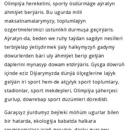
Olimpiýa hereketini, sporty ösdürmäge aýratyn
ähmiýet berýäris. Bu ugurda milli
maksatnamalarymyzy, toplumlaýyn
özgertmelerimizi üstünlikli durmuşa geçirýäris.
Aýratyn-da, beden we ruhy taýdan sagdyn nesilleri
terbiýeläp ýetişdirmek ýaly halkymyzyň gadymy
döwürlerden bäri uly ähmiýet berip gelýän
däplerini mynasyp dowam etdirýäris. Gysga döwrüň
içinde eziz Diýarymyzda dünýä ölçeglerine laýyk
gelýän iri sport hem-de atçylyk sport toplumlary,
stadionlar, sport mekdepleri, Olimpiýa şäherçesi
gurlup, döwrebap sport düzümleri döredildi.
Garaşsyz ýurdumyz beýleki möhüm ugurlar bilen
bir hatarda, ekologiýa babatda halkara
resminamalara işjeň goşulyp, daşky gurşawy