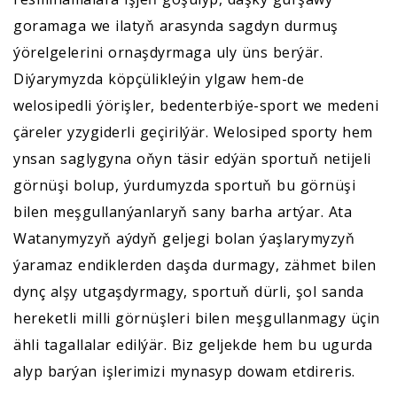
goramaga we ilatyň arasynda sagdyn durmuş
ýörelgelerini ornaşdyrmaga uly üns berýär.
Diýarymyzda köpçülikleýin ylgaw hem-de
welosipedli ýörişler, bedenterbiýe-sport we medeni
çäreler yzygiderli geçirilýär. Welosiped sporty hem
ynsan saglygyna oňyn täsir edýän sportuň netijeli
görnüşi bolup, ýurdumyzda sportuň bu görnüşi
bilen meşgullanýanlaryň sany barha artýar. Ata
Watanymyzyň aýdyň geljegi bolan ýaşlarymyzyň
ýaramaz endiklerden daşda durmagy, zähmet bilen
dynç alşy utgaşdyrmagy, sportuň dürli, şol sanda
hereketli milli görnüşleri bilen meşgullanmagy üçin
ähli tagallalar edilýär. Biz geljekde hem bu ugurda
alyp barýan işlerimizi mynasyp dowam etdireris.