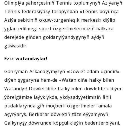
Olimpiýa şäherçesiniň Tennis toplumynyň Aziýanyň
Tennis federasiýasy tarapyndan «Tennis boýunça
Aziýa sebitiniň okuw-türgenleşik merkezi» diýlip
yglan edilmegi sport özgertmelerimiziň halkara
derejede giňden goldanylýandygynyň aýdyň
güwäsidir.
Eziz watandaşlar!
Gahryman Arkadagymyzyň «Döwlet adam üçindir!»
diýen şygaryna hem-de «Watan diňe halky bilen
Watandyr! Döwlet diňe halky bilen döwletdir!» diýen
ýörelgämize laýyklykda, ykdysadyýetimiziň ähli
pudaklarynda giň möçberli özgertmeleri amala
aşyrýarys. Berkarar döwletiň täze eýýamynyň
Galkynyşy döwründe köpçülikleýin bedenterbiýäni,