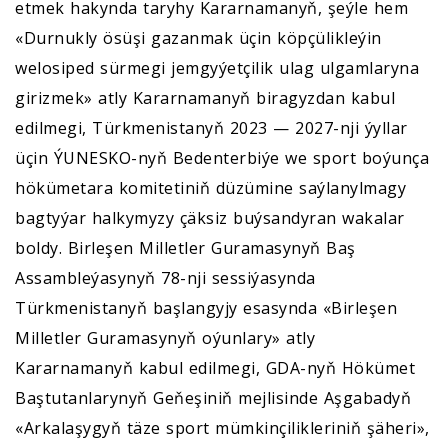
etmek hakynda taryhy Kararnamanyň, şeýle hem
«Durnukly ösüşi gazanmak üçin köpçülikleýin
welosiped sürmegi jemgyýetçilik ulag ulgamlaryna
girizmek» atly Kararnamanyň biragyzdan kabul
edilmegi, Türkmenistanyň 2023 — 2027-nji ýyllar
üçin ÝUNESKO-nyň Bedenterbiýe we sport boýunça
hökümetara komitetiniň düzümine saýlanylmagy
bagtyýar halkymyzy çäksiz buýsandyran wakalar
boldy. Birleşen Milletler Guramasynyň Baş
Assambleýasynyň 78-nji sessiýasynda
Türkmenistanyň başlangyjy esasynda «Birleşen
Milletler Guramasynyň oýunlary» atly
Kararnamanyň kabul edilmegi, GDA-nyň Hökümet
Baştutanlarynyň Geňeşiniň mejlisinde Aşgabadyň
«Arkalaşygyň täze sport mümkinçilikleriniň şäheri»,