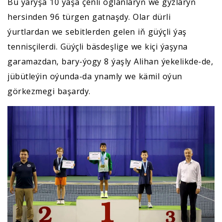
Bu ýaryşa 10 ýaşa çenli oglanlaryň we gyzlaryň
hersinden 96 türgen gatnaşdy. Olar dürli
ýurtlardan we sebitlerden gelen iň güýçli ýaş
tennisçilerdi. Güýçli bäsdeşlige we kiçi ýaşyna
garamazdan, bary-ýogy 8 ýaşly Alihan ýekelikde-de,
jübütleýin oýunda-da ynamly we kämil oýun
görkezmegi başardy.