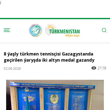
Ï
8 ýaşly türkmen tennisçisi Gazagystanda
geçirilen ýaryşda iki altyn medal gazandy
2118
02.06.2026