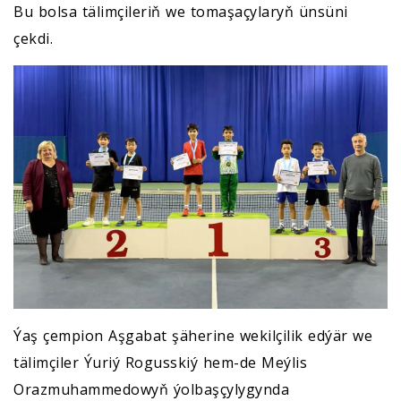
Bu bolsa tälimçileriň we tomaşaçylaryň ünsüni
çekdi.
Ýaş çempion Aşgabat şäherine wekilçilik edýär we
tälimçiler Ýuriý Rogusskiý hem-de Meýlis
Orazmuhammedowyň ýolbaşçylygynda