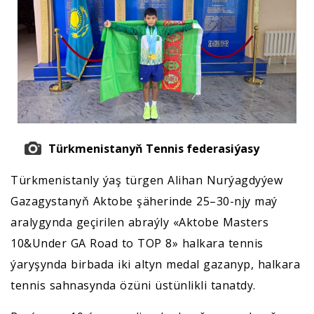
Türkmenistanyň Tennis federasiýasy
Türkmenistanly ýaş türgen Alihan Nurýagdyýew
Gazagystanyň Aktobe şäherinde 25–30-njy maý
aralygynda geçirilen abraýly «Aktobe Masters
10&Under GA Road to TOP 8» halkara tennis
ýaryşynda birbada iki altyn medal gazanyp, halkara
tennis sahnasynda özüni üstünlikli tanatdy.