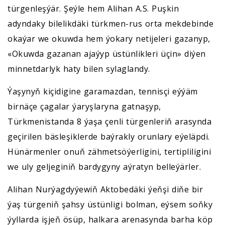
türgenleşýär. Şeýle hem Alihan A.S. Puşkin
adyndaky bilelikdäki türkmen-rus orta mekdebinde
okaýar we okuwda hem ýokary netijeleri gazanyp,
«Okuwda gazanan ajaýyp üstünlikleri üçin» diýen
minnetdarlyk haty bilen sylaglandy.
Ýaşynyň kiçidigine garamazdan, tennisçi eýýäm
birnäçe çagalar ýaryşlaryna gatnaşyp,
Türkmenistanda 8 ýaşa çenli türgenleriň arasynda
geçirilen bäsleşiklerde baýrakly orunlary eýeläpdi.
Hünärmenler onuň zähmetsöýerligini, tertipliligini
we uly geljeginiň bardygyny aýratyn belleýärler.
Alihan Nurýagdyýewiň Aktobedäki ýeňşi diňe bir
ýaş türgeniň şahsy üstünligi bolman, eýsem soňky
ýyllarda işjeň ösüp, halkara arenasynda barha köp