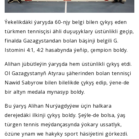
Ýekelikdäki ýaryşda 60-njy belgi bilen çykyş eden
türkmen tennisçisi ähli duşuşyklary üstünlikli geçip,
finalda Gazagystandan bolan bäşinji belgili G.
Istomini 4:1, 4:2 hasabynda ýeňip, çempion boldy.
Alihan jübütleýin ýaryşda hem üstünlikli çykyş etdi.
Ol Gazagystanyň Atyrau şäherinden bolan tennisçi
Nawid Sabyrow bilen bilelikde çykyş edip, ýene-de
bir altyn medala mynasyp boldy.
Bu ýaryş Alihan Nurýagdyýew üçin halkara
derejedäki ilkinji çykyş boldy. Şeýle-de bolsa, ýaş
türgen tennis meýdançasynda ýokary ussatlyk,
özüne ynam we hakyky sport häsiýetini görkezdi.