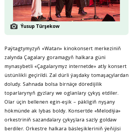
Ýusup Türşekow
Paýtagtymyzyň «Watan» kinokonsert merkeziniň
zalynda Çagalary goramagyň halkara güni
mynasybetli «Çagalarymyz internetde» atly konsert
üstünlikli geçirildi. Zal dürli ýaşdaky tomaşaçylardan
doludy. Sahnada bolsa birnäçe döredijilik
toparlarynyň gyzlary we oglanlary çykyş etdiler.
Olar üçin bellenen egin-eşik – päkligiň nyşany
hökmünde ak lybas boldy. Konsertde «Melodiýa»
orkestriniň sazandalary çykyşlara sazly goldaw
berdiler. Orkestre halkara bäsleşikleriniň ýeňijisi