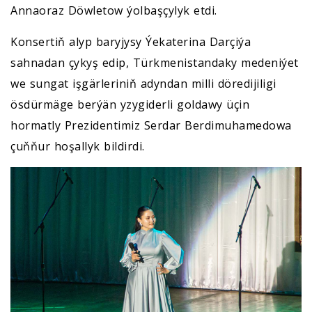
Annaoraz Döwletow ýolbaşçylyk etdi.
Konsertiň alyp baryjysy Ýekaterina Darçiýa
sahnadan çykyş edip, Türkmenistandaky medeniýet
we sungat işgärleriniň adyndan milli döredijiligi
ösdürmäge berýän yzygiderli goldawy üçin
hormatly Prezidentimiz Serdar Berdimuhamedowa
çuňňur hoşallyk bildirdi.