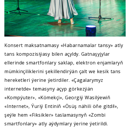
Konsert maksatnamasy «Habarnamalar tansy» atly
tans kompozisiýasy bilen açyldy. Gatnaşyjylar
ellerinde smartfonlary saklap, elektron enjamlaryň
mümkinçiliklerini şekillendirýän çalt we kesik tans
hereketleri ýerine ýetirdiler. «Çagalarymyz
internetde» temasyny açyp görkezýän
«Kompýuter», «Kömekçi», Georgiý Wasilýewiň
«Internet», Ýuriý Entiniň «Ösüş nähili öňe gitdi!»,
şeýle hem «Fiksikler» taslamasynyň «Zombi
smartfonlary» atly aýdymlary ýerine ýetirildi.