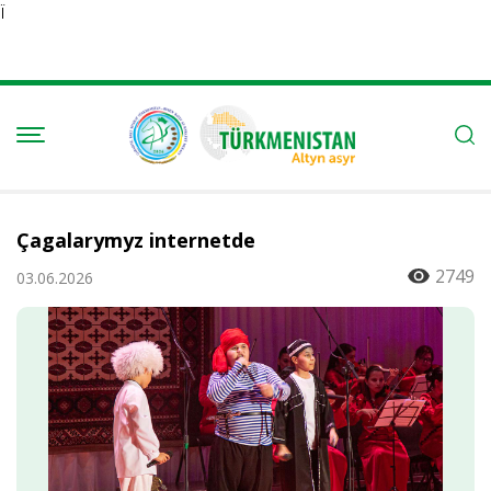
Ï
Çagalarymyz internetde
2749
03.06.2026