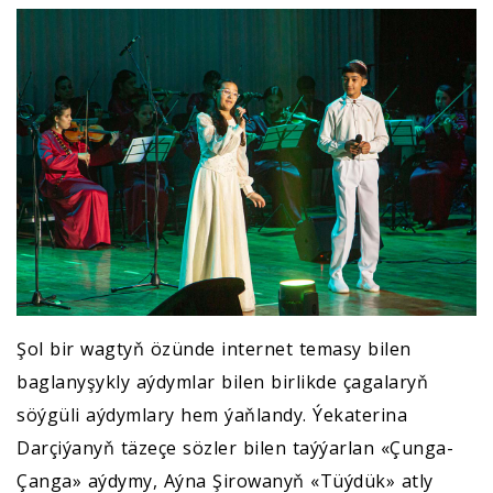
Şol bir wagtyň özünde internet temasy bilen
baglanyşykly aýdymlar bilen birlikde çagalaryň
söýgüli aýdymlary hem ýaňlandy. Ýekaterina
Darçiýanyň täzeçe sözler bilen taýýarlan «Çunga-
Çanga» aýdymy, Aýna Şirowanyň «Tüýdük» atly