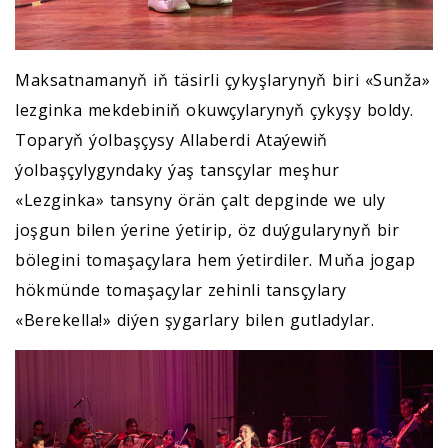
Maksatnamanyň iň täsirli çykyşlarynyň biri «Sunža»
lezginka mekdebiniň okuwçylarynyň çykyşy boldy.
Toparyň ýolbaşçysy Allaberdi Ataýewiň
ýolbaşçylygyndaky ýaş tansçylar meşhur
«Lezginka» tansyny örän çalt depginde we uly
joşgun bilen ýerine ýetirip, öz duýgularynyň bir
bölegini tomaşaçylara hem ýetirdiler. Muňa jogap
hökmünde tomaşaçylar zehinli tansçylary
«Berekella!» diýen şygarlary bilen gutladylar.