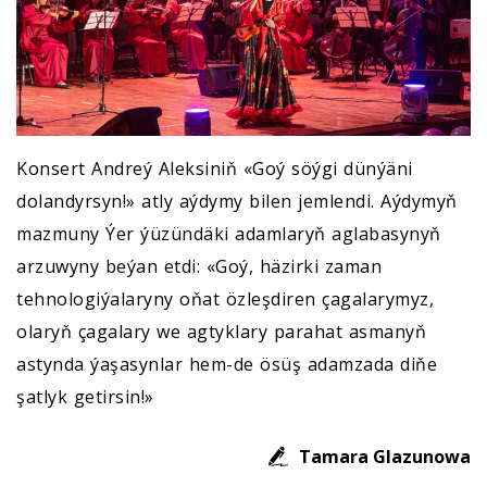
Konsert Andreý Aleksiniň «Goý söýgi dünýäni
dolandyrsyn!» atly aýdymy bilen jemlendi. Aýdymyň
mazmuny Ýer ýüzündäki adamlaryň aglabasynyň
arzuwyny beýan etdi: «Goý, häzirki zaman
tehnologiýalaryny oňat özleşdiren çagalarymyz,
olaryň çagalary we agtyklary parahat asmanyň
astynda ýaşasynlar hem-de ösüş adamzada diňe
şatlyk getirsin!»
Tamara Glazunowa