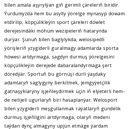
bilen amala aşyrylýan giň gerimli çäreleriň biridir.
Ýurdumyzda hem bu asylly ýörelge mynasyp dowam
etdirilip, köpçülikleýin sport çäreleri döwlet
derejesindäki möhüm wezipeleriň hatarynda
durýar. Şunuň bilen baglylykda, welosipedli
ýörişleriň yzygiderli guralmagy adamlarda sporta
höwesi artdyrmaga, sagdyn durmuş ýörelgesini
köpçülikleýin derejede dabaralandyrmaga şert
döredýär. Sportuň bu görnüşi dürli ýaşdaky
adamlaryň saglygyny berkitmek, jemgyýetçilik
gatnaşyklaryny işjeňleşdirmek üçin iň elýeterli hem-
de netijeli ugurlaryň biri hasaplanýar. Welosport
bilen yzygiderli meşgullanmak raýatlaryň gündelik
durmuş işjeňligini artdyrmaga, olaryň medeni
taýdan dynç almagyny üpjün etmäge ýardam