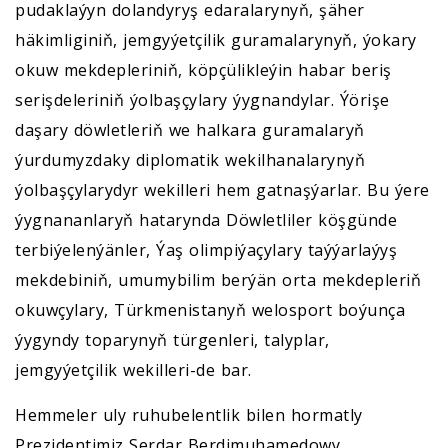
pudaklaýyn dolandyryş edaralarynyň, şäher
häkimliginiň, jemgyýetçilik guramalarynyň, ýokary
okuw mekdepleriniň, köpçülikleýin habar beriş
serişdeleriniň ýolbaşçylary ýygnandylar. Ýörişe
daşary döwletleriň we halkara guramalaryň
ýurdumyzdaky diplomatik wekilhanalarynyň
ýolbaşçylarydyr wekilleri hem gatnaşýarlar. Bu ýere
ýygnananlaryň hatarynda Döwletliler köşgünde
terbiýelenýänler, Ýaş olimpiýaçylary taýýarlaýyş
mekdebiniň, umumybilim berýän orta mekdepleriň
okuwçylary, Türkmenistanyň welosport boýunça
ýygyndy toparynyň türgenleri, talyplar,
jemgyýetçilik wekilleri-de bar.
Hemmeler uly ruhubelentlik bilen hormatly
Prezidentimiz Serdar Berdimuhamedowy