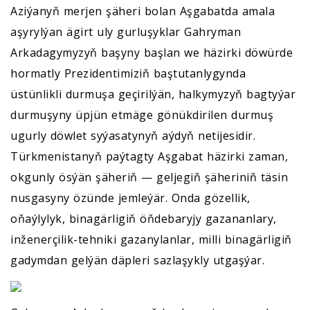
Aziýanyň merjen şäheri bolan Aşgabatda amala
aşyrylýan ägirt uly gurluşyklar Gahryman
Arkadagymyzyň başyny başlan we häzirki döwürde
hormatly Prezidentimiziň baştutanlygynda
üstünlikli durmuşa geçirilýän, halkymyzyň bagtyýar
durmuşyny üpjün etmäge gönükdirilen durmuş
ugurly döwlet syýasatynyň aýdyň netijesidir.
Türkmenistanyň paýtagty Aşgabat häzirki zaman,
okgunly ösýän şäheriň — geljegiň şäheriniň täsin
nusgasyny özünde jemleýär. Onda gözellik,
oňaýlylyk, binagärligiň öňdebaryjy gazananlary,
inženerçilik-tehniki gazanylanlar, milli binagärligiň
gadymdan gelýän däpleri sazlaşykly utgaşýar.