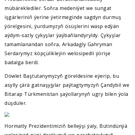
mübäreklediler. Soňra medeniýet we sungat
işgärleriniň ýerine ýetirmeginde sagdyn durmuş
ýörelgesini, ýurdumyzyň ösüşlerini wasp edýän
aýdym-sazly çykyşlar ýaýbaňlandyryldy. Çykyşlar
tamamlanandan soňra, Arkadagly Gahryman
Serdarymyz köpçülikleýin welosipedli ýörişe
badalga berdi.
Döwlet Baştutanymyzyň göreldesine eýerip, bu
asylly çärä gatnaşyjylar paýtagtymyzyň Çandybil we
Bitarap Türkmenistan şaýollarynyň ugry bilen ýola
düşdüler.
Hormatly Prezidentimiziň belleýşi ýaly, Bütindünýä
welosiped güni dostlugyň we parahatçylygyň,