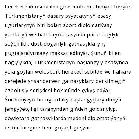
hereketiniň ösdürilmegine möhüm ähmiýet berýär.
Türkmenistanyň daşary syýasatynyň esasy
ugurlarynyň biri bolan sport diplomatiýasy
ýurtlaryň we halklaryň arasynda parahatçylyk
söýüjilikli, dost-doganlyk gatnaşyklaryny
pugtalandyrmagy maksat edinýär. Şunuň bilen
baglylykda, Türkmenistanyň başlangyjy esasynda
ýola goýlan welosport hereketi sebitde we halkara
derejede ynsanperwer gatnaşyklary berkitmegiň
özboluşly serişdesi hökmünde çykyş edýär.
Ýurdumyzyň bu ugurdaky başlangyçlary dünýä
jemgyýetçiligi tarapyndan giňden goldanylyp,
döwletara gatnaşyklarda medeni diplomatiýanyň
ösdürilmegine hem goşant goşýar.