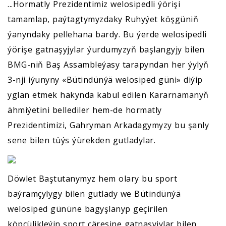
...Hormatly Prezidentimiz welosipedli ýörişi
tamamlap, paýtagtymyzdaky Ruhyýet köşgüniň
ýanyndaky pellehana bardy. Bu ýerde welosipedli
ýörişe gatnaşyjylar ýurdumyzyň başlangyjy bilen
BMG-niň Baş Assambleýasy tarapyndan her ýylyň
3-nji iýunyny «Bütindünýä welosiped güni» diýip
yglan etmek hakynda kabul edilen Kararnamanyň
ähmiýetini bellediler hem-de hormatly
Prezidentimizi, Gahryman Arkadagymyzy bu şanly
sene bilen tüýs ýürekden gutladylar.
Döwlet Baştutanymyz hem olary bu sport
baýramçylygy bilen gutlady we Bütindünýä
welosiped gününe bagyşlanyp geçirilen
köpçülikleýin sport çäresine gatnaşyjylar bilen