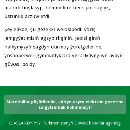
mähirli hoşlaşyp, hemmelere berk jan saglyk,
üstünlik arzuw etdi.
Şeýlelikde, şu gezekki welosipedli ýöriş
jemgyýetimiziň agzybirliginiň, jebisliginiň,
halkymyzyň sagdyn durmuş ýörelgelerine,
ynsanperwer gymmatlyklara ygrarlydygynyň aýdyň
güwäsi boldy.
Materiallar göçürilende, «Altyn asyr» elektron gazetine
salgylanmak hökmandyr!
ESASLANDYRYJY: Türkmenistanyň Döwlet habarlar agentligi