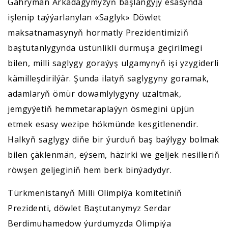
Gahryman Arkadagymyzyň başlangyjy esasynda
işlenip taýýarlanylan «Saglyk» Döwlet
maksatnamasynyň hormatly Prezidentimiziň
baştutanlygynda üstünlikli durmuşa geçirilmegi
bilen, milli saglygy goraýyş ulgamynyň işi yzygiderli
kämilleşdirilýär. Şunda ilatyň saglygyny goramak,
adamlaryň ömür dowamlylygyny uzaltmak,
jemgyýetiň hemmetaraplaýyn ösmegini üpjün
etmek esasy wezipe hökmünde kesgitlenendir.
Halkyň saglygy diňe bir ýurduň baş baýlygy bolmak
bilen çäklenmän, eýsem, häzirki we geljek nesilleriň
röwşen geljeginiň hem berk binýadydyr.
Türkmenistanyň Milli Olimpiýa komitetiniň
Prezidenti, döwlet Baştutanymyz Serdar
Berdimuhamedow ýurdumyzda Olimpiýa