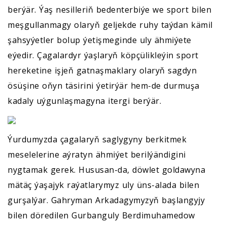
berýär. Ýaş nesilleriň bedenterbiýe we sport bilen
meşgullanmagy olaryň geljekde ruhy taýdan kämil
şahsyýetler bolup ýetişmeginde uly ähmiýete
eýedir. Çagalardyr ýaşlaryň köpçülikleýin sport
hereketine işjeň gatnaşmaklary olaryň sagdyn
ösüşine oňyn täsirini ýetirýär hem-de durmuşa
kadaly uýgunlaşmagyna itergi berýär.
Ýurdumyzda çagalaryň saglygyny berkitmek
meselelerine aýratyn ähmiýet berilýändigini
nygtamak gerek. Hususan-da, döwlet goldawyna
mätäç ýaşajyk raýatlarymyz uly üns-alada bilen
gurşalýar. Gahryman Arkadagymyzyň başlangyjy
bilen döredilen Gurbanguly Berdimuhamedow