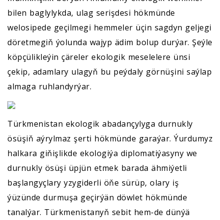
bilen baglylykda, ulag serişdesi hökmünde
welosipede geçilmegi hemmeler üçin sagdyn geljegi
döretmegiň ýolunda wajyp ädim bolup durýar. Şeýle
köpçülikleýin çäreler ekologik meselelere ünsi
çekip, adamlary ulagyň bu peýdaly görnüşini saýlap
almaga ruhlandyrýar.
Türkmenistan ekologik abadançylyga durnukly
ösüşiň aýrylmaz şerti hökmünde garaýar. Ýurdumyz
halkara giňişlikde ekologiýa diplomatiýasyny we
durnukly ösüşi üpjün etmek barada ähmiýetli
başlangyçlary yzygiderli öňe sürüp, olary iş
ýüzünde durmuşa geçirýän döwlet hökmünde
tanalýar. Türkmenistanyň sebit hem-de dünýä