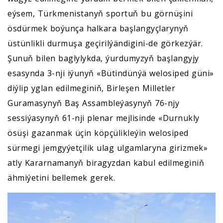
eýsem, Türkmenistanyň sportuň bu görnüşini
ösdürmek boýunça halkara başlangyçlarynyň
üstünlikli durmuşa geçirilýändigini-de görkezýär.
Şunuň bilen baglylykda, ýurdumyzyň başlangyjy
esasynda 3-nji iýunyň «Bütindünýä welosiped güni»
diýlip yglan edilmeginiň, Birleşen Milletler
Guramasynyň Baş Assambleýasynyň 76-njy
sessiýasynyň 61-nji plenar mejlisinde «Durnukly
ösüşi gazanmak üçin köpçülikleýin welosiped
sürmegi jemgyýetçilik ulag ulgamlaryna girizmek»
atly Kararnamanyň biragyzdan kabul edilmeginiň
ähmiýetini bellemek gerek.