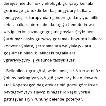
derejesinde durnukly ekologik gurşawy kemala
getirmäge gönükdirilen başlangyçlary halkara
jemgyýetçilik tarapyndan giňden goldanylyp, milli,
sebit, halkara derejede ekologiýa hem-de howa
wezipelerini çözmäge goşant goşýar. Şeýle hem
ýurdumyz daşky gurşawy goramak boýunça halkara
konwensiýalara, şertnamalara we ylalaşyklara
goşulmak bilen, bilelikdäki tagallalara
ygrarlydygyny iş ýüzünde tassyklaýar.
...Bellenilen ugra görä, welosipedçileriň kerweni öz
ýoluny paýtagtymyzyň giň şaýollary bilen dowam
etdi. Köpetdagyň dag etekleriniň gözel görnüşleri,
paýtagtymyzyň ajaýyp binagärlik keşbi ýörişe
gatnaşýanlaryň ruhuny belende göterýär.