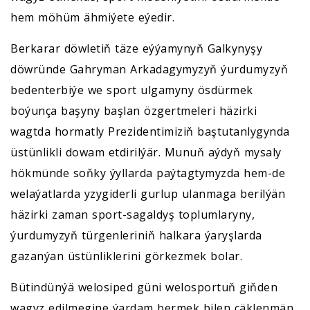
hem möhüm ähmiýete eýedir.
Berkarar döwletiň täze eýýamynyň Galkynyşy
döwründe Gahryman Arkadagymyzyň ýurdumyzyň
bedenterbiýe we sport ulgamyny ösdürmek
boýunça başyny başlan özgertmeleri häzirki
wagtda hormatly Prezidentimiziň baştutanlygynda
üstünlikli dowam etdirilýär. Munuň aýdyň mysaly
hökmünde soňky ýyllarda paýtagtymyzda hem-de
welaýatlarda yzygiderli gurlup ulanmaga berilýän
häzirki zaman sport-sagaldyş toplumlaryny,
ýurdumyzyň türgenleriniň halkara ýaryşlarda
gazanýan üstünliklerini görkezmek bolar.
Bütindünýä welosiped güni welosportuň giňden
wagyz edilmegine ýardam bermek bilen çäklenmän,