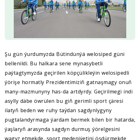
Şu gün ýurdumyzda Bütindünýä welosiped güni
bellenildi. Bu halkara sene mynasybetli
paýtagtymyzda geçirilen köpçülikleýin welosipedli
ýörişe hormatly Prezidentimiziň gatnaşmagy onuň
many-mazmunyny has-da artdyrdy. Geçirilmegi indi
asylly däbe öwrülen bu giň gerimli sport çäresi
ilatyň beden we ruhy taýdan sagdynlygyny
pugtalandyrmaga ýardam bermek bilen bir hatarda,
ýaşlaryň arasynda sagdyn durmuş ýörelgesini
wagyz etmekde, sport medeniýetini ösdürmekde