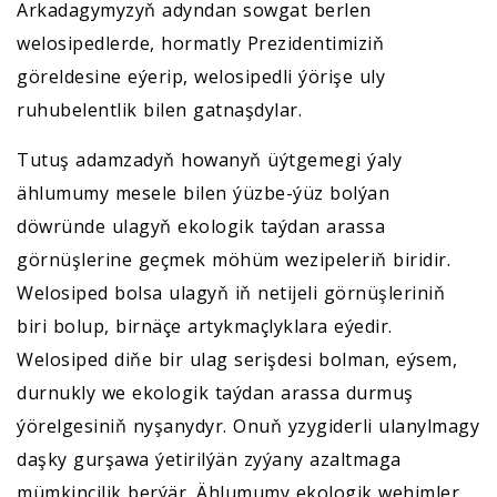
Arkadagymyzyň adyndan sowgat berlen
welosipedlerde, hormatly Prezidentimiziň
göreldesine eýerip, welosipedli ýörişe uly
ruhubelentlik bilen gatnaşdylar.
Tutuş adamzadyň howanyň üýtgemegi ýaly
ählumumy mesele bilen ýüzbe-ýüz bolýan
döwründe ulagyň ekologik taýdan arassa
görnüşlerine geçmek möhüm wezipeleriň biridir.
Welosiped bolsa ulagyň iň netijeli görnüşleriniň
biri bolup, birnäçe artykmaçlyklara eýedir.
Welosiped diňe bir ulag serişdesi bolman, eýsem,
durnukly we ekologik taýdan arassa durmuş
ýörelgesiniň nyşanydyr. Onuň yzygiderli ulanylmagy
daşky gurşawa ýetirilýän zyýany azaltmaga
mümkinçilik berýär. Ählumumy ekologik wehimler