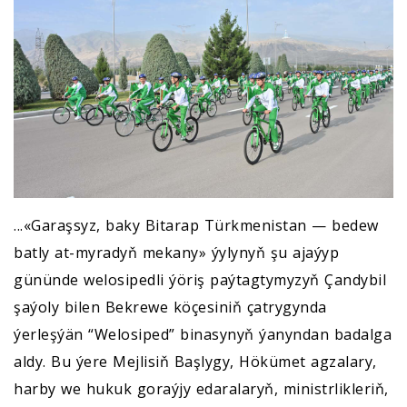
...«Garaşsyz, baky Bitarap Türkmenistan — bedew
batly at-myradyň mekany» ýylynyň şu ajaýyp
gününde welosipedli ýöriş paýtagtymyzyň Çandybil
şaýoly bilen Bekrewe köçesiniň çatrygynda
ýerleşýän “Welosiped” binasynyň ýanyndan badalga
aldy. Bu ýere Mejlisiň Başlygy, Hökümet agzalary,
harby we hukuk goraýjy edaralaryň, ministrlikleriň,