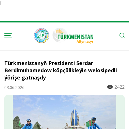
Ï
Türkmenistanyň Prezidenti Serdar
Berdimuhamedow köpçülikleýin welosipedli
ýörişe gatnaşdy
2422
03.06.2026