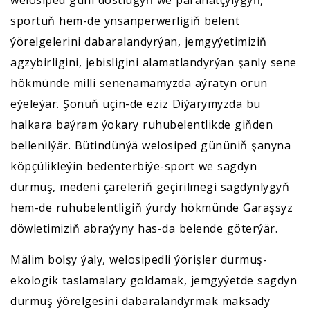
sportuň hem-de ynsanperwerligiň belent
ýörelgelerini dabaralandyrýan, jemgyýetimiziň
agzybirligini, jebisligini alamatlandyrýan şanly sene
hökmünde milli senenamamyzda aýratyn orun
eýeleýär. Şonuň üçin-de eziz Diýarymyzda bu
halkara baýram ýokary ruhubelentlikde giňden
bellenilýär. Bütindünýä welosiped gününiň şanyna
köpçülikleýin bedenterbiýe-sport we sagdyn
durmuş, medeni çäreleriň geçirilmegi sagdynlygyň
hem-de ruhubelentligiň ýurdy hökmünde Garaşsyz
döwletimiziň abraýyny has-da belende göterýär.
Mälim bolşy ýaly, welosipedli ýörişler durmuş-
ekologik taslamalary goldamak, jemgyýetde sagdyn
durmuş ýörelgesini dabaralandyrmak maksady