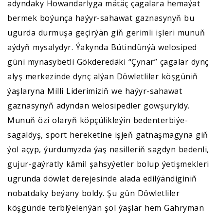
adyndaky Howandarlyga mätäç çagalara hemaýat
bermek boýunça haýyr-sahawat gaznasynyň bu
ugurda durmuşa geçirýän giň gerimli işleri munuň
aýdyň mysalydyr. Ýakynda Bütindünýä welosiped
güni mynasybetli Gökderedäki “Çynar” çagalar dynç
alyş merkezinde dynç alýan Döwletliler köşgüniň
ýaşlaryna Milli Liderimiziň we haýyr-sahawat
gaznasynyň adyndan welosipedler gowşuryldy.
Munuň özi olaryň köpçülikleýin bedenterbiýe-
sagaldyş, sport hereketine işjeň gatnaşmagyna giň
ýol açyp, ýurdumyzda ýaş nesilleriň sagdyn bedenli,
gujur-gaýratly kämil şahsyýetler bolup ýetişmekleri
ugrunda döwlet derejesinde alada edilýändiginiň
nobatdaky beýany boldy. Şu gün Döwletliler
köşgünde terbiýelenýän şol ýaşlar hem Gahryman