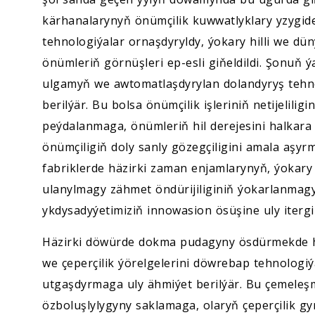
kärhanalarynyň önümçilik kuwwatlyklary yzygide
tehnologiýalar ornaşdyryldy, ýokary hilli we dü
önümleriň görnüşleri ep-esli giňeldildi. Şonuň
ulgamyň we awtomatlaşdyrylan dolandyryş tehn
berilýär. Bu bolsa önümçilik işleriniň netijelilig
peýdalanmaga, önümleriň hil derejesini halkara
önümçiligiň doly sanly gözegçiligini amala aşyr
fabriklerde häzirki zaman enjamlarynyň, ýokary ö
ulanylmagy zähmet öndürijiliginiň ýokarlanmagyn
ykdysadyýetimiziň innowasion ösüşine uly itergi
Häzirki döwürde dokma pudagyny ösdürmekde hal
we çeperçilik ýörelgelerini döwrebap tehnologiý
utgaşdyrmaga uly ähmiýet berilýär. Bu çemeleş
özboluşlylygyny saklamaga, olaryň çeperçilik 