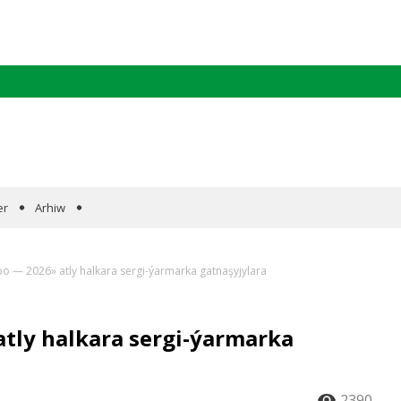
er
Arhiw
po — 2026» atly halkara sergi-ýarmarka gatnaşyjylara
tly halkara sergi-ýarmarka
2390