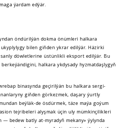
rmaga ýardam edýär.
yndan öndürilýän dokma önümleri halkara
 ukyplylygy bilen giňden ykrar edilýär. Häzirki
ly döwletlerine üstünlikli eksport edilýär. Bu
berkeýändigini, halkara ykdysady hyzmatdaşlygyň
ebap binasynda geçirilýän bu halkara sergi-
anlaryny giňden görkezmek, daşary ýurtly
ry mundan beýläk-de ösdürmek, täze maýa goýum
on tejribeleri alyşmak üçin uly mümkinçilikleri
an — bedew batly at-myradyň mekany» ýylynda