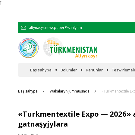
Ï
altynasyr.newspaper@sanly.tm
Baş sahypa
Bölümler
Kanunlar
Teswirlemel
Wakalaryň jümmişinde
Baş sahypa
Wakalaryň jümmüşinde
«Turkmentextile Ex
Resmi
«Turkmentextile Expo — 2026» a
Hyzmatdaşlyk
gatnaşyjylara