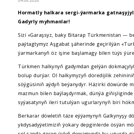
04.06.2026
Ykdysadyýet
Hormatly halkara sergi-ýarmarka gatnaşyjyl
Jemgyýet
Gadyrly myhmanlar!
Sizi «Garaşsyz, baky Bitarap Türkmenistan — b
Medeniýet
paýtagtymyz Aşgabat şäherinde geçirilýän «Turk
ýarmarkanyň öz işine başlamagy bilen tüýs ýür
Ylym
Türkmen halkynyň gadymdan gelýän dokmaçylyk 
Sport
bolup durýar. Ol halkymyzyň döredijilik zehinin
söýgüsiniň aýdyň beýanydyr. Häzirki döwürde m
mazmun bilen baýlaşdyrmak, dünýä giňişligind
syýasatynyň ileri tutulýan ugurlarynyň biri hök
Berkarar döwletiň täze eýýamynyň Galkynyşy d
ykdysadyýetimiziň ýokary depginlerde ösýän mö
şol sanda geçen ýylyň dowamynda bu ugurda giň