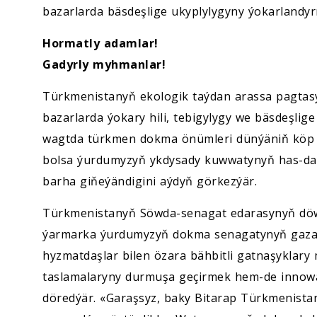
bazarlarda bäsdeşlige ukyplylygyny ýokarlandy
Hormatly adamlar!
Gadyrly myhmanlar!
Türkmenistanyň ekologik taýdan arassa pagtas
bazarlarda ýokary hili, tebigylygy we bäsdeşlige
wagtda türkmen dokma önümleri dünýäniň köp san
bolsa ýurdumyzyň ykdysady kuwwatynyň has-da 
barha giňeýändigini aýdyň görkezýär.
Türkmenistanyň Söwda-senagat edarasynyň döwr
ýarmarka ýurdumyzyň dokma senagatynyň gazan
hyzmatdaşlar bilen özara bähbitli gatnaşykla
taslamalaryny durmuşa geçirmek hem-de innowasi
döredýär. «Garaşsyz, baky Bitarap Türkmenist