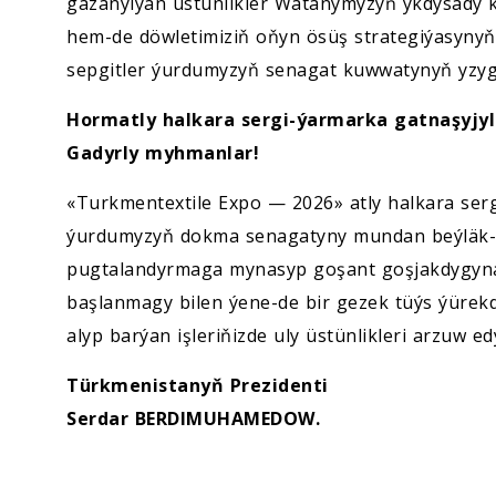
gazanylýan üstünlikler Watanymyzyň ykdysady k
hem-de döwletimiziň oňyn ösüş strategiýasynyň 
sepgitler ýurdumyzyň senagat kuwwatynyň yzyg
Hormatly halkara sergi-ýarmarka gatnaşyjyl
Gadyrly myhmanlar!
«Turkmentextile Expo — 2026» atly halkara sergi
ýurdumyzyň dokma senagatyny mundan beýläk-d
pugtalandyrmaga mynasyp goşant goşjakdygyna
başlanmagy bilen ýene-de bir gezek tüýs ýürekd
alyp barýan işleriňizde uly üstünlikleri arzuw ed
Türkmenistanyň Prezidenti
Serdar BERDIMUHAMEDOW.