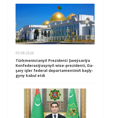
05.08.2026
Türk­me­nis­ta­nyň Prezidenti Şweý­sa­ri­ýa
Kon­fe­de­ra­si­ýa­sy­nyň wi­se-prezidenti, Da­
şa­ry iş­ler fe­de­ral de­par­ta­men­ti­niň baş­ly­
gy­ny ka­bul et­di