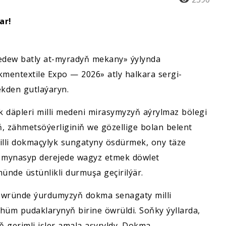
ar!
edew batly at-myradyň mekany» ýylynda
mentextile Expo — 2026» atly halkara sergi-
ekden gutlaýaryn.
däpleri milli medeni mirasymyzyň aýrylmaz bölegi
iň, zähmetsöýerliginiň we gözellige bolan belent
illi dokmaçylyk sungatyny ösdürmek, ony täze
e mynasyp derejede wagyz etmek döwlet
münde üstünlikli durmuşa geçirilýär.
öwründe ýurdumyzyň dokma senagaty milli
hüm pudaklarynyň birine öwrüldi. Soňky ýyllarda,
 gerimli işler amala aşyryldy. Dokma