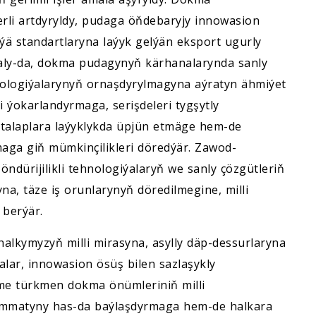
rli artdyryldy, pudaga öňdebaryjy innowasion
nýä standartlaryna laýyk gelýän eksport ugurly
 ýaly-da, dokma pudagynyň kärhanalarynda sanly
ologiýalarynyň ornaşdyrylmagyna aýratyn ähmiýet
ini ýokarlandyrmaga, serişdeleri tygşytly
 talaplara laýyklykda üpjün etmäge hem-de
maga giň mümkinçilikleri döredýär. Zawod-
ndürijilikli tehnologiýalaryň we sanly çözgütleriň
a, täze iş orunlarynyň döredilmegine, milli
 berýär.
kymyzyň milli mirasyna, asylly däp-dessurlaryna
alar, innowasion ösüş bilen sazlaşykly
me türkmen dokma önümleriniň milli
gymmatyny has-da baýlaşdyrmaga hem-de halkara