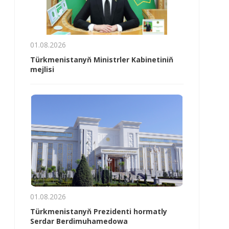
01.08.2026
Türkmenistanyň Ministrler Kabinetiniň
mejlisi
01.08.2026
Türkmenistanyň Prezidenti hormatly
Serdar Berdimuhamedowa