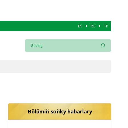
EN
RU
TK
Bölümiň soňky habarlary