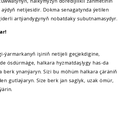
uwwatynyň, halkymyzyň döredijilikli zähmetiniň
aýdyň netijesidir. Dokma senagatynda ýetilen
iderli artýandygynyň nobatdaky subutnamasydyr.
ar!
-ýarmarkanyň işiniň netijeli geçjekdigine,
e ösdürmäge, halkara hyzmatdaşlygy has-da
 berk ynanýaryn. Sizi bu möhüm halkara çäräniň
en gutlaýaryn. Size berk jan saglyk, uzak ömür,
ýärin.