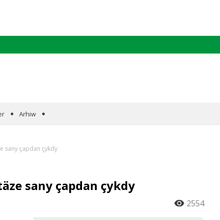
er
Arhiw
ze sany çapdan çykdy
täze sany çapdan çykdy
2554