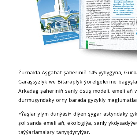
Žurnalda Aşgabat şäheriniň 145 ýyllygyna, Gur
Garaşsyzlyk we Bitaraplyk ýörelgelerine bagyşla
Arkadag şäheriniň sanly ösüş modeli, emeli aň 
durmuşyndaky orny barada gyzykly maglumatlar ý
«Ýaşlar ylym dünýäsi» diýen şygar astyndaky çyk
şol sanda emeli aň, ekologiýa, sanly ykdysadyýe
taýýarlamalary tanyşdyrylýar.