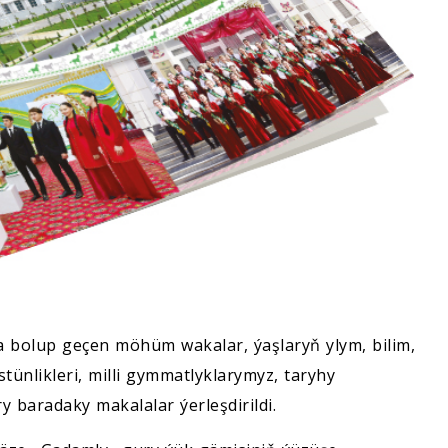
 bolup geçen möhüm wakalar, ýaşlaryň ylym, bilim,
tünlikleri, milli gymmatlyklarymyz, taryhy
 baradaky makalalar ýerleşdirildi.