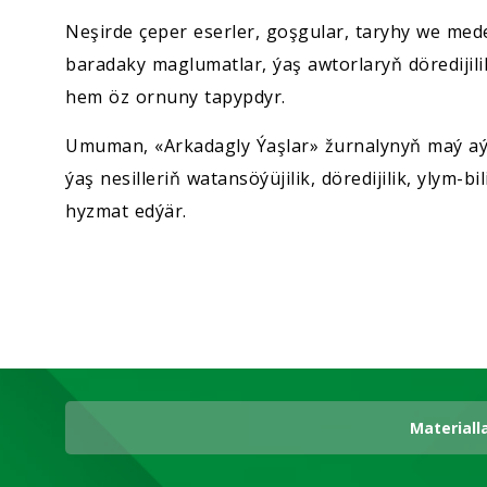
Neşirde çeper eserler, goşgular, taryhy we me
baradaky maglumatlar, ýaş awtorlaryň döredijilik
hem öz ornuny tapypdyr.
Umuman, «Arkadagly Ýaşlar» žurnalynyň maý aý
ýaş nesilleriň watansöýüjilik, döredijilik, ylym
hyzmat edýär.
Materiall