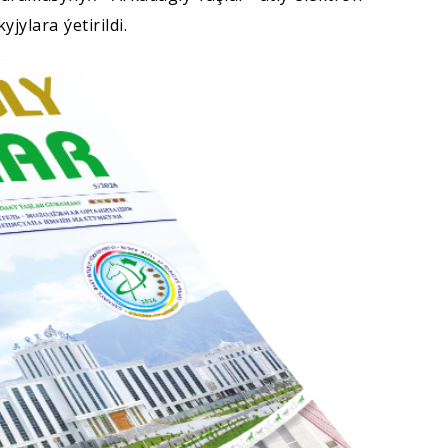
ylara ýetirildi.