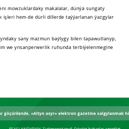
deni mowzuklardaky makalalar, dünýä sungaty
 işleri hem-de dürli dillerde taýýarlanan ýazgylar
yndaky sany mazmun baýlygy bilen tapawutlanyp,
-bilim we ynsanperwerlik ruhunda terbiýelenmegine
ar göçürilende, «Altyn asyr» elektron gazetine salgylanmak 
ESASLANDYRYJY: Türkmenistanyň Döwlet habarlar agentligi