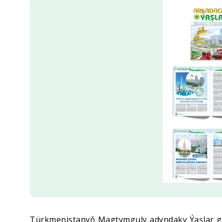
Ykdysadyýet
Jemgyýet
Medeniýet
Ylym
Sport
Türkmenistanyň Magtymguly adyndaky Ýaşlar gu