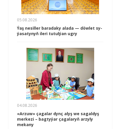
05.08.2026
Ýaş ne­sil­ler ba­ra­da­ky ala­da — döw­let sy­
ýa­sa­ty­nyň ile­ri tu­tul­ýan ug­ry
04.08.2026
«Arzuw» çagalar dynç alyş we sagaldyş
merkezi – bagtyýar çagalaryň arzyly
mekany