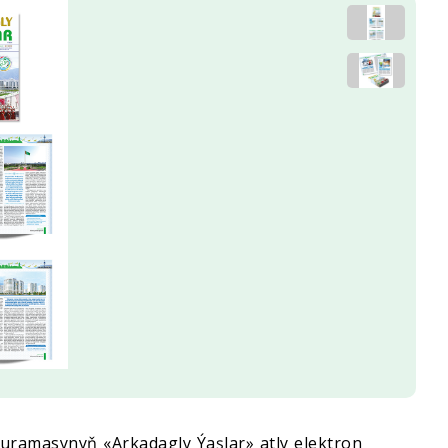
ramasynyň «Arkadagly Ýaşlar» atly elektron