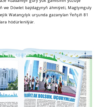
äze «Gadamly» gury ýük gämisiniň ýüzüşe
yň we Döwlet baýdagynyň ähmiýeti, Magtymguly
 Beýik Watançylyk urşunda gazanylan Ýeňşiň 81
ara hödürlenilýär.