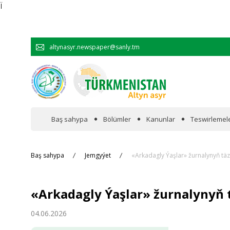
Ï
altynasyr.newspaper@sanly.tm
Baş sahypa
Bölümler
Kanunlar
Teswirlemel
Wakalaryň jümmişinde
Baş sahypa
Jemgyýet
«Arkadagly Ýaşlar» žurnalynyň tä
Resmi
«Arkadagly Ýaşlar» žurnalynyň 
Hyzmatdaşlyk
04.06.2026