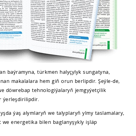
ban baýramyna, türkmen halyçylyk sungatyna,
nan makalalara hem giň orun berlipdir. Şeýle-de,
we döwrebap tehnologiýalaryň jemgyýetçilik
erleşdirilipdir.
yşda ýaş alymlaryň we talyplaryň ylmy taslamalary,
t we energetika bilen baglanyşykly işläp