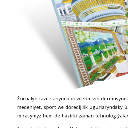
Žurnalyň täze sanynda döwletimiziň durmuşynda
medeniýet, sport we döredijilik ugurlaryndaky üs
mirasymyz hem-de häzirki zaman tehnologiýalary