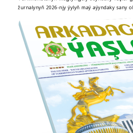
žurnalynyň 2026-njy ýylyň maý aýyndaky sany okyj