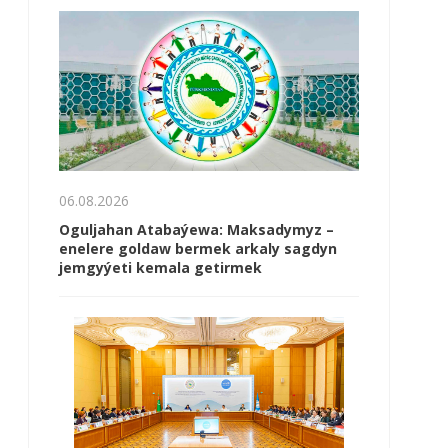
06.08.2026
Oguljahan Atabaýewa: Maksadymyz –
enelere goldaw bermek arkaly sagdyn
jemgyýeti kemala getirmek