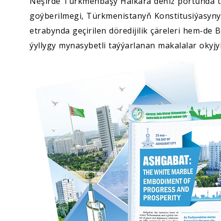
Neşirde Türkmenbaşy Halkara deňiz portunda t
goýberilmegi, Türkmenistanyň Konstitusiýasyn
etrabynda geçirilen döredijilik çäreleri hem-de
ýyllygy mynasybetli taýýarlanan makalalar okyjyl