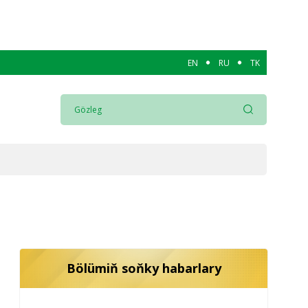
EN
RU
TK
Bölümiň soňky habarlary