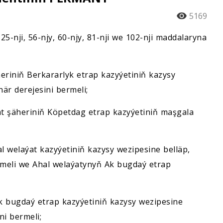
5169
nji, 56-njy, 60-njy, 81-nji we 102-nji maddalaryna
riniň Berkararlyk etrap kazyýetiniň kazysy
är derejesini bermeli;
 şäheriniň Köpetdag etrap kazyýetiniň maşgala
l welaýat kazyýetiniň kazysy wezipesine belläp,
zmeli we Ahal welaýatynyň Ak bugdaý etrap
 bugdaý etrap kazyýetiniň kazysy wezipesine
ni bermeli;