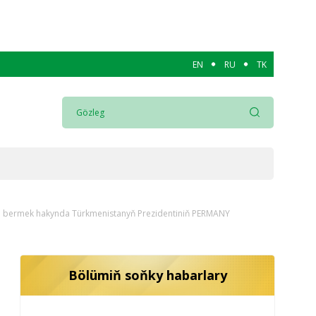
EN
RU
TK
ni bermek hakynda Türkmenistanyň Prezidentiniň PERMANY
Bölümiň soňky habarlary