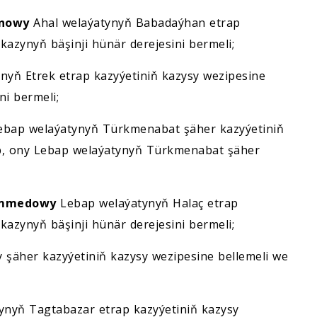
nowy
Ahal welaýatynyň Babadaýhan etrap
kazynyň bäşinji hünär derejesini bermeli;
nyň Etrek etrap kazyýetiniň kazysy wezipesine
ni bermeli;
bap welaýatynyň Türkmenabat şäher kazyýetiniň
äp, ony Lebap welaýatynyň Türkmenabat şäher
ämmedowy
Lebap welaýatynyň Halaç etrap
kazynyň bäşinji hünär derejesini bermeli;
şäher kazyýetiniň kazysy wezipesine bellemeli we
ynyň Tagtabazar etrap kazyýetiniň kazysy