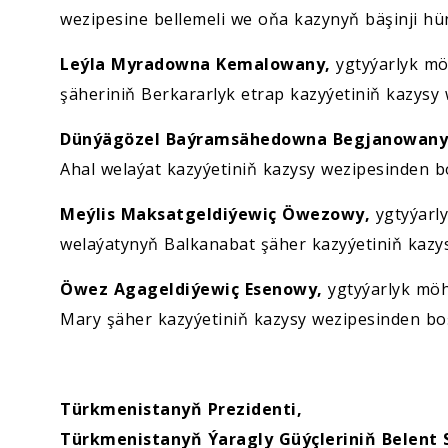
wezipesine bellemeli we oňa kazynyň bäşinji hün
Leýla Myradowna Kemalowany,
ygtyýarlyk mö
şäheriniň Berkararlyk etrap kazyýetiniň kazysy
Dünýägözel Baýramsähedowna Begjanowany
Ahal welaýat kazyýetiniň kazysy wezipesinden b
Meýlis Maksatgeldiýewiç Öwezowy,
ygtyýarly
welaýatynyň Balkanabat şäher kazyýetiniň kazy
Öwez Agageldiýewiç Esenowy,
ygtyýarlyk möh
Mary şäher kazyýetiniň kazysy wezipesinden bo
Türkmenistanyň Prezidenti,
Türkmenistanyň Ýaragly Güýçleriniň Belent 