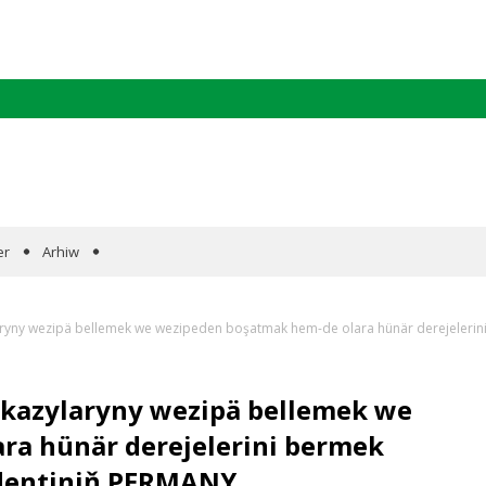
er
Arhiw
laryny wezipä bellemek we wezipeden boşatmak hem-de olara hünär derejeleri
 kazylaryny wezipä bellemek we
ra hünär derejelerini bermek
dentiniň PERMANY