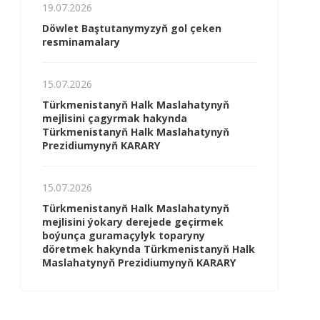
19.07.2026
Döwlet Baştutanymyzyň gol çeken
resminamalary
15.07.2026
Türkmenistanyň Halk Maslahatynyň
mejlisini çagyrmak hakynda
Türkmenistanyň Halk Maslahatynyň
Prezidiumynyň KARARY
15.07.2026
Türkmenistanyň Halk Maslahatynyň
mejlisini ýokary derejede geçirmek
boýunça guramaçylyk toparyny
döretmek hakynda Türkmenistanyň Halk
Maslahatynyň Prezidiumynyň KARARY