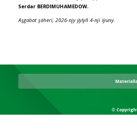
Serdar BERDIMUHAMEDOW.
Aşgabat şäheri, 2026-njy ýylyň 4-nji iýuny.
Materiall
© Copyrigh