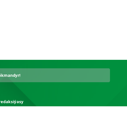
hökmandyr!
redaksiýasy