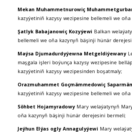
Mekan Muhammetnurowiç Muhammetgurba
kazyýetiniň kazysy wezipesine bellemeli we oňa 
Şatlyk Babajanowiç Kozyýewi
Balkan welaýaty
bellemeli we oňa kazynyň bäşinji hünär derejesi
Maýsa Djumadurdyýewna Metgeldiýewany
Le
maşgala işleri boýunça kazysy wezipesine bell
kazyýetiniň kazysy wezipesinden boşatmaly;
Orazmuhammet Goçmämmedowiç Saparm
kazyýetiniň kazysy wezipesine bellemeli we oňa 
Söhbet Hojamyradowy
Mary welaýatynyň Mary 
oňa kazynyň bäşinji hünär derejesini bermeli;
Jeýhun Elýas ogly Annagulyýewi
Mary welaýat