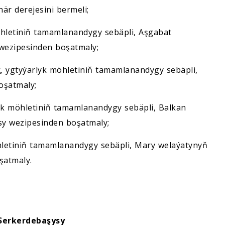
är derejesini bermeli;
hletiniň tamamlanandygy sebäpli, Aşgabat
 wezipesinden boşatmaly;
,
ygtyýarlyk möhletiniň tamamlanandygy sebäpli,
oşatmaly;
k möhletiniň tamamlanandygy sebäpli, Balkan
sy wezipesinden boşatmaly;
letiniň tamamlanandygy sebäpli, Mary welaýatynyň
şatmaly.
Serkerdebaşysy