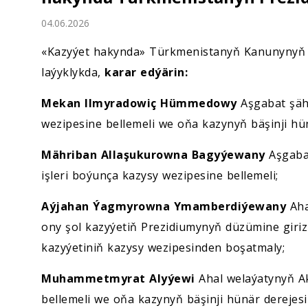
Ykdysadyýet
04.06.2026
Jemgyýet
«Kazyýet hakynda» Türkmenistanyň Kanunynyň 25-
laýyklykda,
karar edýärin:
Medeniýet
Mekan Ilmyradowiç Hümmedowy
Aşgabat şähe
Ylym
wezipesine bellemeli we oňa kazynyň bäşinji hün
Mähriban Allaşukurowna Bagyýewany
Aşgabat
Sport
işleri boýunça kazysy wezipesine bellemeli;
Aýjahan Ýagmyrowna Ymamberdiýewany
Aha
ony şol kazyýetiň Prezidiumynyň düzümine giri
kazyýetiniň kazysy wezipesinden boşatmaly;
Muhammetmyrat Alyýewi
Ahal welaýatynyň Ak
bellemeli we oňa kazynyň bäşinji hünär derejesi