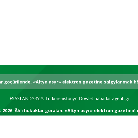
ar göçürilende, «Altyn asyr» elektron gazetine salgylanmak 
ESASLANDYRYJY: Türkmenistanyň Döwlet habarlar agentligi
t 2026.
Ähli hukuklar goralan.
«Altyn asyr» elektron gazetiniň 
RSS kanal