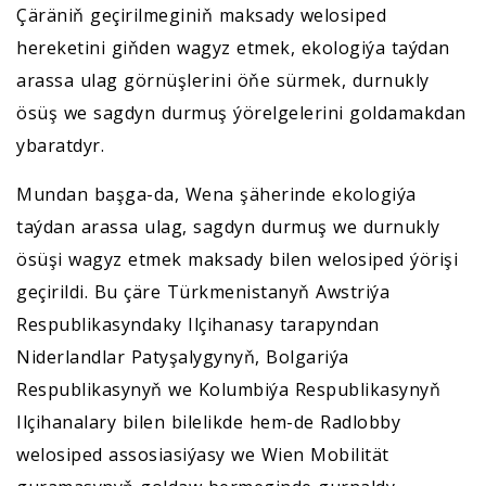
Çäräniň geçirilmeginiň maksady welosiped
hereketini giňden wagyz etmek, ekologiýa taýdan
arassa ulag görnüşlerini öňe sürmek, durnukly
ösüş we sagdyn durmuş ýörelgelerini goldamakdan
ybaratdyr.
Mundan başga-da, Wena şäherinde ekologiýa
taýdan arassa ulag, sagdyn durmuş we durnukly
ösüşi wagyz etmek maksady bilen welosiped ýörişi
geçirildi. Bu çäre Türkmenistanyň Awstriýa
Respublikasyndaky Ilçihanasy tarapyndan
Niderlandlar Patyşalygynyň, Bolgariýa
Respublikasynyň we Kolumbiýa Respublikasynyň
Ilçihanalary bilen bilelikde hem-de Radlobby
welosiped assosiasiýasy we Wien Mobilität