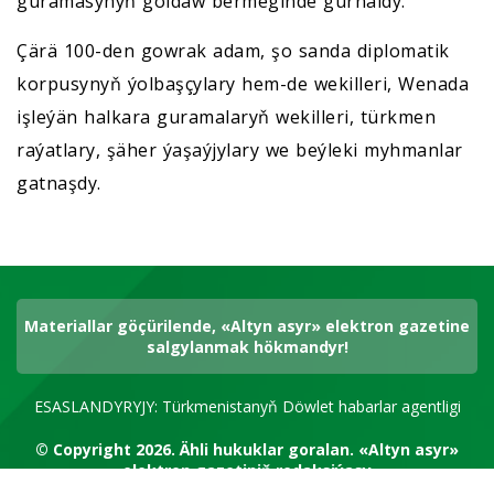
guramasynyň goldaw bermeginde gurnaldy.
Çärä 100-den gowrak adam, şo sanda diplomatik
korpusynyň ýolbaşçylary hem-de wekilleri, Wenada
işleýän halkara guramalaryň wekilleri, türkmen
raýatlary, şäher ýaşaýjylary we beýleki myhmanlar
gatnaşdy.
Materiallar göçürilende, «Altyn asyr» elektron gazetine
salgylanmak hökmandyr!
ESASLANDYRYJY: Türkmenistanyň Döwlet habarlar agentligi
© Copyright 2026.
Ähli hukuklar goralan.
«Altyn asyr»
elektron gazetiniň redaksiýasy