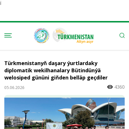
Ï
Türkmenistanyň daşary ýurtlardaky
diplomatik wekilhanalary Bütindünýä
welosiped gününi giňden belläp geçdiler
4360
05.06.2026