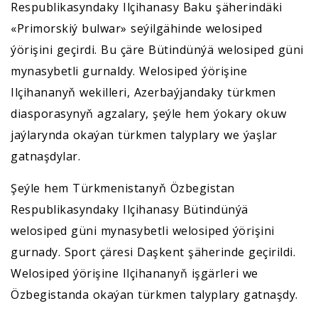
Respublikasyndaky Ilçihanasy Baku şäherindäki
«Primorskiý bulwar» seýilgähinde welosiped
ýörişini geçirdi. Bu çäre Bütindünýä welosiped güni
mynasybetli gurnaldy. Welosiped ýörişine
Ilçihananyň wekilleri, Azerbaýjandaky türkmen
diasporasynyň agzalary, şeýle hem ýokary okuw
jaýlarynda okaýan türkmen talyplary we ýaşlar
gatnaşdylar.
Şeýle hem Türkmenistanyň Özbegistan
Respublikasyndaky Ilçihanasy Bütindünýä
welosiped güni mynasybetli welosiped ýörişini
gurnady. Sport çäresi Daşkent şäherinde geçirildi.
Welosiped ýörişine Ilçihananyň işgärleri we
Özbegistanda okaýan türkmen talyplary gatnaşdy.