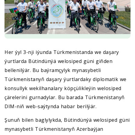
Her ýyl 3-nji iýunda Türkmenistanda we daşary
ýurtlarda Bütindünýä welosiped güni giňden
bellenilýär. Bu baýramçylyk mynasybetli
Türkmenistanyň daşary ýurtlardaky diplomatik we
konsullyk wekilhanalary köpçülikleýin welosiped
çärelerini gurnadylar. Bu barada Türkmenistanyň
DIM-niň web-saýtynda habar berilýär.
Şunuň bilen baglylykda, Bütindünýä welosiped güni
mynasybetli Türkmenistanyň Azerbaýjan