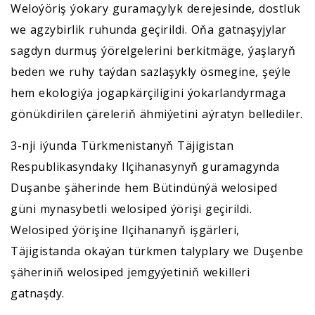
Weloýöriş ýokary guramaçylyk derejesinde, dostluk
we agzybirlik ruhunda geçirildi. Oňa gatnaşyjylar
sagdyn durmuş ýörelgelerini berkitmäge, ýaşlaryň
beden we ruhy taýdan sazlaşykly ösmegine, şeýle
hem ekologiýa jogapkärçiligini ýokarlandyrmaga
gönükdirilen çäreleriň ähmiýetini aýratyn bellediler.
3-nji iýunda Türkmenistanyň Täjigistan
Respublikasyndaky Ilçihanasynyň guramagynda
Duşanbe şäherinde hem Bütindünýä welosiped
güni mynasybetli welosiped ýörişi geçirildi.
Welosiped ýörişine Ilçihananyň işgärleri,
Täjigistanda okaýan türkmen talyplary we Duşenbe
şäheriniň welosiped jemgyýetiniň wekilleri
gatnaşdy.