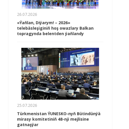
26.07.2026
«Ýaňlan, Diýarym! – 2026»
telebäsleşiginiň hoş owazlary Balkan
topragynda belentden ýaňlandy
25.07.2026
Türkmenistan ÝUNESKO-nyň Bütindünýä
mirasy komitetiniň 48-nji mejlisine
gatnaşýar