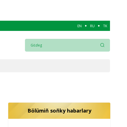
EN
RU
TK
Bölümiň soňky habarlary