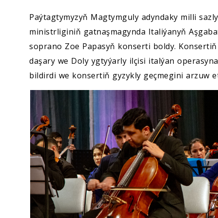
Paýtagtymyzyň Magtymguly adyndaky milli sazl
ministrliginiň gatnaşmagynda Italiýanyň Aşgabat
soprano Zoe Papasyň konserti boldy. Konserti
daşary we Doly ygtyýarly ilçisi italýan operasyn
bildirdi we konsertiň gyzykly geçmegini arzuw et