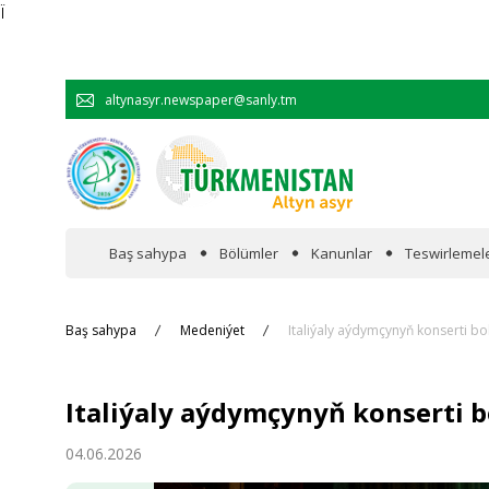
Ï
altynasyr.newspaper@sanly.tm
Baş sahypa
Bölümler
Kanunlar
Teswirlemel
Wakalaryň jümmişinde
Baş sahypa
Medeniýet
Italiýaly aýdymçynyň konserti bo
Resmi
Italiýaly aýdymçynyň konserti b
Hyzmatdaşlyk
04.06.2026