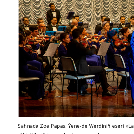
Sahnada Zoe Papas. Ýene-de Werdiniň eseri «La