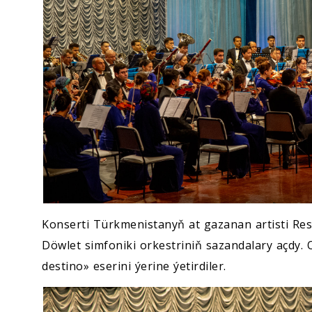
Konserti Türkmenistanyň at gazanan artisti Re
Döwlet simfoniki orkestriniň sazandalary açdy.
destino» eserini ýerine ýetirdiler.