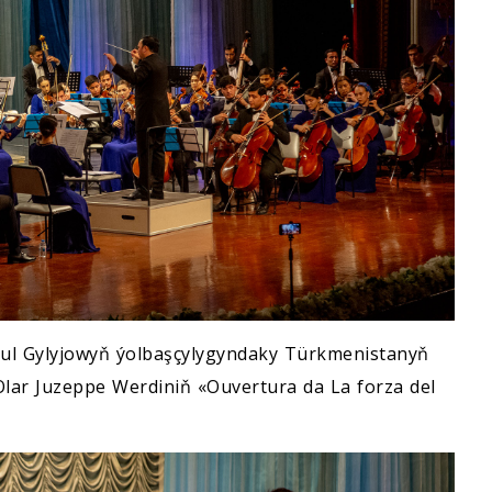
sul Gylyjowyň ýolbaşçylygyndaky Türkmenistanyň
 Olar Juzeppe Werdiniň «Ouvertura da La forza del