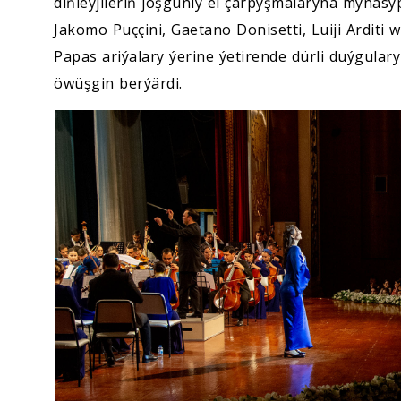
diňleýjileriň joşgunly el çarpyşmalaryna mynas
Jakomo Puççini, Gaetano Donisetti, Luiji Arditi 
Papas ariýalary ýerine ýetirende dürli duýgular
öwüşgin berýärdi.