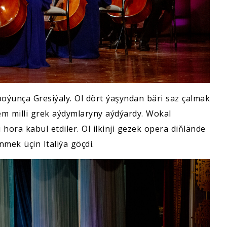
boýunça Gresiýaly. Ol dört ýaşyndan bäri saz çalmak
m milli grek aýdymlaryny aýdýardy. Wokal
hora kabul etdiler. Ol ilkinji gezek opera diňlände
mek üçin Italiýa göçdi.