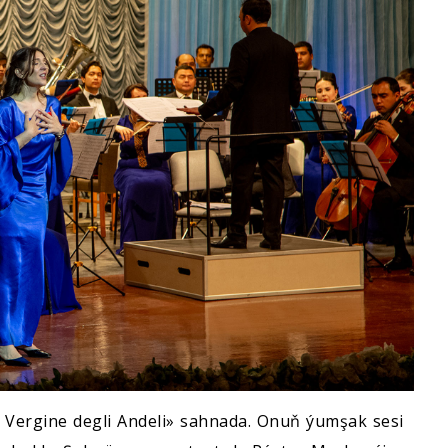
 Vergine degli Andeli» sahnada. Onuň ýumşak sesi