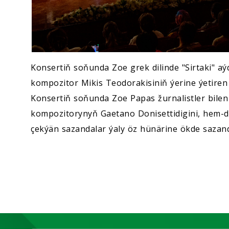
Konsertiň soňunda Zoe grek dilinde "Sirtaki" a
kompozitor Mikis Teodorakisiniň ýerine ýetiren 
Konsertiň soňunda Zoe Papas žurnalistler bilen
kompozitorynyň Gaetano Donisettidigini, hem-d
çekýän sazandalar ýaly öz hünärine ökde sazand