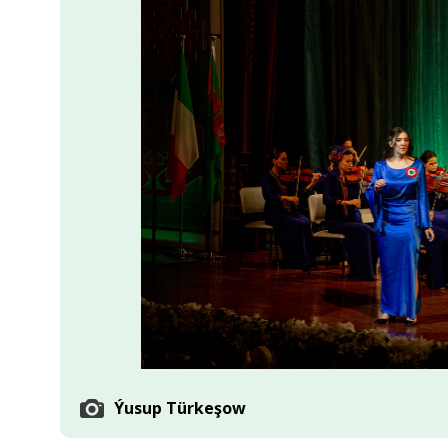
Ykdysadyýet
Jemgyýet
Medeniýet
Ylym
Sport
Ýusup Türkeşow