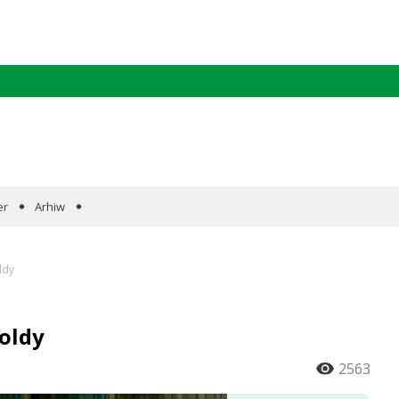
er
Arhiw
ldy
oldy
2563