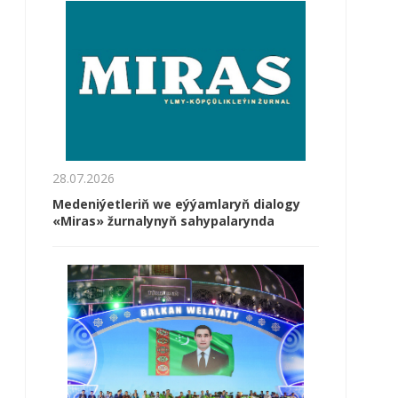
28.07.2026
Medeniýetleriň we eýýamlaryň dialogy
«Miras» žurnalynyň sahypalarynda