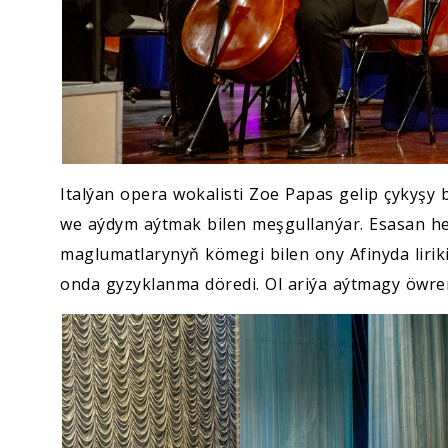
Italýan opera wokalisti Zoe Papas gelip çykyşy 
we aýdym aýtmak bilen meşgullanýar. Esasan he
maglumatlarynyň kömegi bilen ony Afinyda liriki 
onda gyzyklanma döredi. Ol ariýa aýtmagy öwren