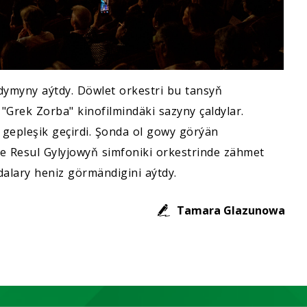
ýdymyny aýtdy. Döwlet orkestri bu tansyň
"Grek Zorba" kinofilmindäki sazyny çaldylar.
 gepleşik geçirdi. Şonda ol gowy görýän
e Resul Gylyjowyň simfoniki orkestrinde zähmet
alary heniz görmändigini aýtdy.
Tamara Glazunowa