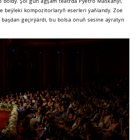
yp boldy. Şol gün agşam teatrda Pýetro Maskanýi,
we beýleki kompozitorlaryň eserleri ýaňlandy. Zoe
y başdan geçirýärdi, bu bolsa onuň sesine aýratyn