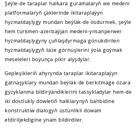
Şeýle-de taraplar halkara guramalaryň we medeni
platformalaryň çäklerinde ikitaraplaýyn
hyzmatdaşlygy mundan beýläk-de ösdürmek, şeýle
hem türkmen-azerbaýjan medeni-ynsanperwer
hyzmatdaşlygyny çuňlaşdyrmaga gönükdirilen
hyzmatdaşlygyň täze görnüşlerini ýola goýmak
meseleleri boýunça pikir alyşdylar.
Gepleşikleriň ahyrynda taraplar ikitaraplaýyn
gatnaşyklary mundan beýläk-de berkitmäge özara
gyzyklanma bildirýändiklerini tassykladylar hem-de
iki dostlukly döwletiň halklarynyň bähbidine
konstruktiw dialogyň üstünlikli dowam
etdiriljekdigine ynam bildirdiler.