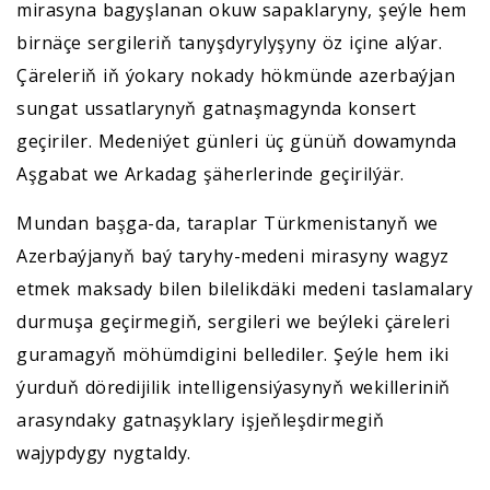
mirasyna bagyşlanan okuw sapaklaryny, şeýle hem
birnäçe sergileriň tanyşdyrylyşyny öz içine alýar.
Çäreleriň iň ýokary nokady hökmünde azerbaýjan
sungat ussatlarynyň gatnaşmagynda konsert
geçiriler. Medeniýet günleri üç günüň dowamynda
Aşgabat we Arkadag şäherlerinde geçirilýär.
Mundan başga-da, taraplar Türkmenistanyň we
Azerbaýjanyň baý taryhy-medeni mirasyny wagyz
etmek maksady bilen bilelikdäki medeni taslamalary
durmuşa geçirmegiň, sergileri we beýleki çäreleri
guramagyň möhümdigini bellediler. Şeýle hem iki
ýurduň döredijilik intelligensiýasynyň wekilleriniň
arasyndaky gatnaşyklary işjeňleşdirmegiň
wajypdygy nygtaldy.