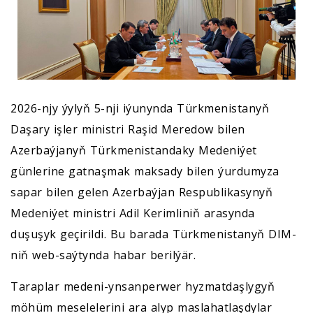
2026-njy ýylyň 5-nji iýunynda Türkmenistanyň
Daşary işler ministri Raşid Meredow bilen
Azerbaýjanyň Türkmenistandaky Medeniýet
günlerine gatnaşmak maksady bilen ýurdumyza
sapar bilen gelen Azerbaýjan Respublikasynyň
Medeniýet ministri Adil Kerimliniň arasynda
duşuşyk geçirildi. Bu barada Türkmenistanyň DIM-
niň web-saýtynda habar berilýär.
Taraplar medeni-ynsanperwer hyzmatdaşlygyň
möhüm meselelerini ara alyp maslahatlaşdylar