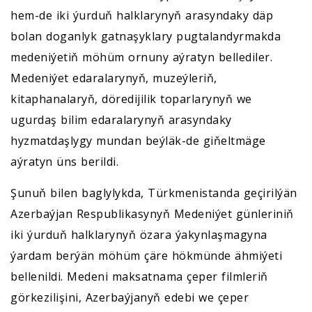
hem-de iki ýurduň halklarynyň arasyndaky däp
bolan doganlyk gatnaşyklary pugtalandyrmakda
medeniýetiň möhüm ornuny aýratyn bellediler.
Medeniýet edaralarynyň, muzeýleriň,
kitaphanalaryň, döredijilik toparlarynyň we
ugurdaş bilim edaralarynyň arasyndaky
hyzmatdaşlygy mundan beýläk-de giňeltmäge
aýratyn üns berildi.
Şunuň bilen baglylykda, Türkmenistanda geçirilýän
Azerbaýjan Respublikasynyň Medeniýet günleriniň
iki ýurduň halklarynyň özara ýakynlaşmagyna
ýardam berýän möhüm çäre hökmünde ähmiýeti
bellenildi. Medeni maksatnama çeper filmleriň
görkezilişini, Azerbaýjanyň edebi we çeper