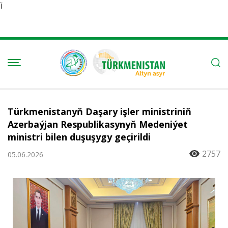
Ï
Türkmenistanyň Daşary işler ministriniň
Azerbaýjan Respublikasynyň Medeniýet
ministri bilen duşuşygy geçirildi
2757
05.06.2026