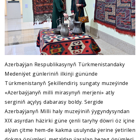
Azerbaýjan Respublikasynyň Türkmenistandaky
Medeniýet günleriniň ilkinji gününde
Türkmenistanyň Şekillendiriş sungaty muzeýinde
«Azerbaýjanyň milli mirasynyň merjeni» atly
serginiň açylyş dabarasy boldy. Sergide
Azerbaýjanyň Milli haly muzeýiniň ýygyndysyndan
XIX asyrdan häzirki güne çenli taryhy döwri öz içine
alýan çitme hem-de kakma usulynda ýerine ýetirilen
dokma önümleri, metaldan ýasalan bezeg önümleri,