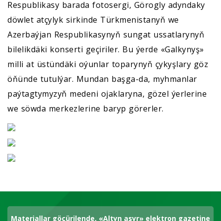
Respublikasy barada fotosergi, Görogly adyndaky
döwlet atçylyk sirkinde Türkmenistanyň we
Azerbaýjan Respublikasynyň sungat ussatlarynyň
bilelikdäki konserti geçiriler. Bu ýerde «Galkynyş»
milli at üstündäki oýunlar toparynyň çykyşlary göz
öňünde tutulýar. Mundan başga-da, myhmanlar
paýtagtymyzyň medeni ojaklaryna, gözel ýerlerine
we söwda merkezlerine baryp görerler.
Materiallar göçürilende, «Altyn asyr» elektron gazetine