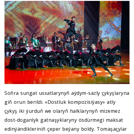
Soňra sungat ussatlarynyň aýdym-sazly çykyşlaryna
giň orun berildi. «Dostluk kompozisiýasy» atly
çykyş iki ýurduň we olaryň halklarynyň mizemez
dost-doganlyk gatnaşyklaryny ösdürmegi maksat
edinýändikleriniň çeper beýany boldy. Tomaşaçylar