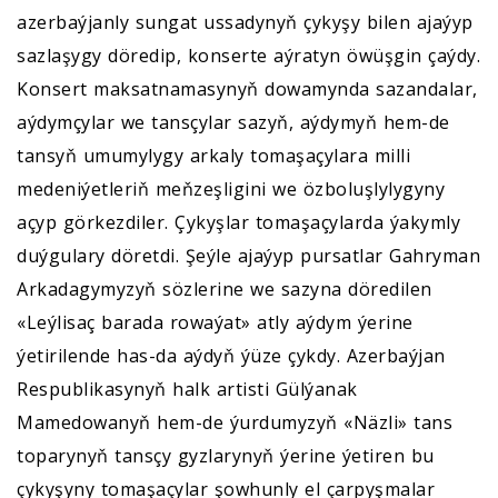
azerbaýjanly sungat ussadynyň çykyşy bilen ajaýyp
sazlaşygy döredip, konserte aýratyn öwüşgin çaýdy.
Konsert maksatnamasynyň dowamynda sazandalar,
aýdymçylar we tansçylar sazyň, aýdymyň hem-de
tansyň umumylygy arkaly tomaşaçylara milli
medeniýetleriň meňzeşligini we özboluşlylygyny
açyp görkezdiler. Çykyşlar tomaşaçylarda ýakymly
duýgulary döretdi. Şeýle ajaýyp pursatlar Gahryman
Arkadagymyzyň sözlerine we sazyna döredilen
«Leýlisaç barada rowaýat» atly aýdym ýerine
ýetirilende has-da aýdyň ýüze çykdy. Azerbaýjan
Respublikasynyň halk artisti Gülýanak
Mamedowanyň hem-de ýurdumyzyň «Näzli» tans
toparynyň tansçy gyzlarynyň ýerine ýetiren bu
çykyşyny tomaşaçylar şowhunly el çarpyşmalar