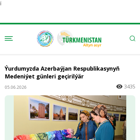
Ï
Ýurdumyzda Azerbaýjan Respublikasynyň
Medeniýet günleri geçirilýär
3435
05.06.2026