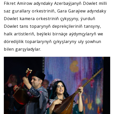
Fikret Amirow adyndaky Azerbaýjanyň Döwlet milli
saz gurallary orkestriniň, Gara Garaýew adyndaky
Döwlet kamera orkestriniň çykyşyny, ýurduň
Döwlet tans toparynyň deprekçileriniň tansyny,
halk artistleriň, beýleki birnäçe aýdymçylaryň we
döredijilik toparlarynyň çykyşlaryny uly şowhun
bilen garşyladylar.