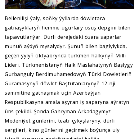
Bellenilişi ýaly, soňky ýyllarda döwletara
gatnaşyklaryň hemme ugurlary ösüş depgini bilen
tapawutlanýar. Dürli derejedäki özara saparlar
munuň aýdyň mysalydyr. Şunuň bilen baglylykda,
geçen ýylyň oktýabrynda türkmen halkynyň Milli
Lideri, Türkmenistanyň Halk Maslahatynyň Başlygy
Gurbanguly Berdimuhamedowyň Türki Döwletleriň
Guramasynyň döwlet Baştutanlarynyň 12-nji
sammitine gatnaşmak üçin Azerbaýjan
Respublikasyna amala aşyran iş saparyna aýratyn
üns çekildi. Şonda Gahryman Arkadagymyz
Medeniýet günlerini, teatr çykyşlaryny, dürli
sergileri, kino günlerini geçirmek boýunça uly