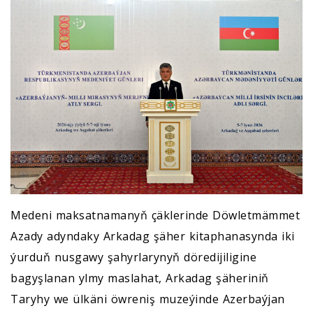
Medeni maksatnamanyň çäklerinde Döwletmämmet
Azady adyndaky Arkadag şäher kitaphanasynda iki
ýurduň nusgawy şahyrlarynyň döredijiligine
bagyşlanan ylmy maslahat, Arkadag şäheriniň
Taryhy we ülkäni öwreniş muzeýinde Azerbaýjan