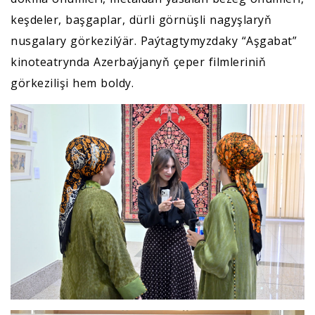
keşdeler, başgaplar, dürli görnüşli nagyşlaryň
nusgalary görkezilýär. Paýtagtymyzdaky “Aşgabat”
kinoteatrynda Azerbaýjanyň çeper filmleriniň
görkezilişi hem boldy.