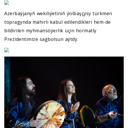
Azerbaýjanyň wekiliýetiniň ýolbaşçysy türkmen
topragynda mähirli kabul edilendikleri hem-de
bildirilen myhmansöýerlik üçin hormatly
Prezidentimize sagbolsun aýtdy.