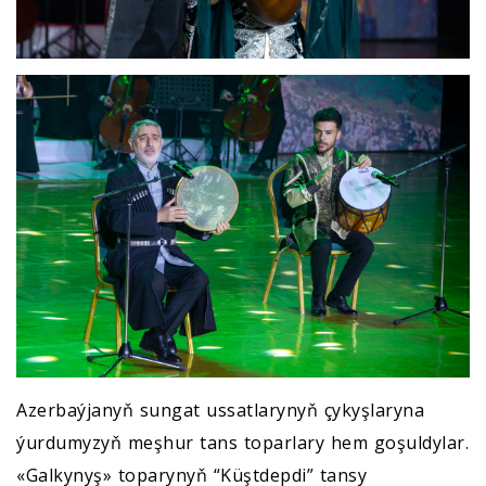
Azerbaýjanyň sungat ussatlarynyň çykyşlaryna
ýurdumyzyň meşhur tans toparlary hem goşuldylar.
«Galkynyş» toparynyň “Küştdepdi” tansy