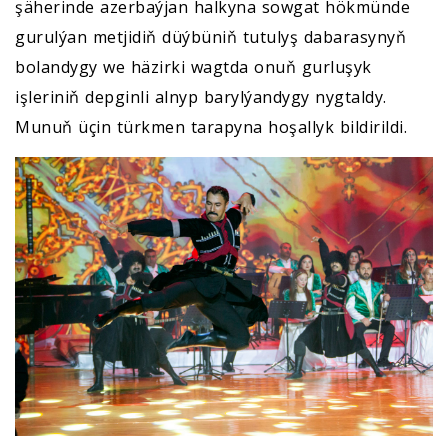
şäherinde azerbaýjan halkyna sowgat hökmünde
gurulýan metjidiň düýbüniň tutulyş dabarasynyň
bolandygy we häzirki wagtda onuň gurluşyk
işleriniň depginli alnyp barylýandygy nygtaldy.
Munuň üçin türkmen tarapyna hoşallyk bildirildi.