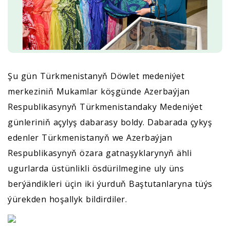
Şu gün Türkmenistanyň Döwlet medeniýet
merkeziniň Mukamlar köşgünde Azerbaýjan
Respublikasynyň Türkmenistandaky Medeniýet
günleriniň açylyş dabarasy boldy. Dabarada çykyş
edenler Türkmenistanyň we Azerbaýjan
Respublikasynyň özara gatnaşyklarynyň ähli
ugurlarda üstünlikli ösdürilmegine uly üns
berýändikleri üçin iki ýurduň Baştutanlaryna tüýs
ýürekden hoşallyk bildirdiler.