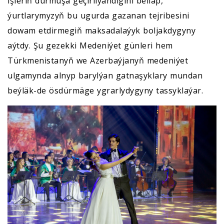
işleriň durmuşa geçirilýändigini belläp,
ýurtlarymyzyň bu ugurda gazanan tejribesini
dowam etdirmegiň maksadalaýyk boljakdygyny
aýtdy. Şu gezekki Medeniýet günleri hem
Türkmenistanyň we Azerbaýjanyň medeniýet
ulgamynda alnyp barylýan gatnaşyklary mundan
beýläk-de ösdürmäge ygrarlydygyny tassyklaýar.