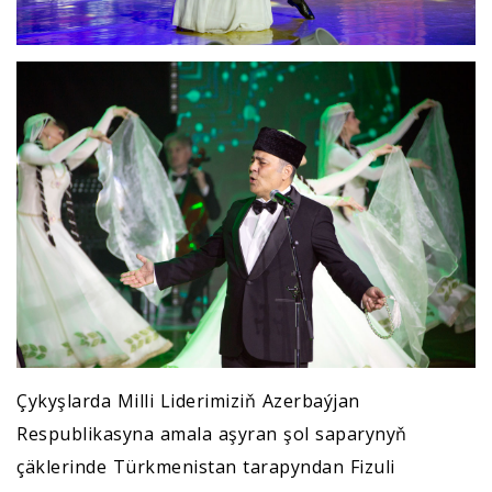
Çykyşlarda Milli Liderimiziň Azerbaýjan
Respublikasyna amala aşyran şol saparynyň
çäklerinde Türkmenistan tarapyndan Fizuli