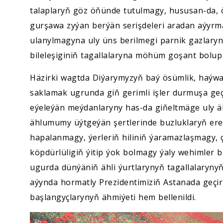
talaplaryň göz öňünde tutulmagy, hususan-da, 
gurşawa zyýan berýän serişdeleri aradan aýyrm
ulanylmagyna uly üns berilmegi parnik gazlary
bileleşiginiň tagallalaryna möhüm goşant bolup
Häzirki wagtda Diýarymyzyň baý ösümlik, haýw
saklamak ugrunda giň gerimli işler durmuşa geçi
eýeleýän meýdanlaryny has-da giňeltmäge uly 
ählumumy üýtgeýän şertlerinde buzluklaryň ere
hapalanmagy, ýerleriň hiliniň ýaramazlaşmagy, 
köpdürlüligiň ýitip ýok bolmagy ýaly wehimler b
ugurda dünýäniň ähli ýurtlarynyň tagallalarynyň 
aýynda hormatly Prezidentimiziň Astanada geçir
başlangyçlarynyň ähmiýeti hem bellenildi.