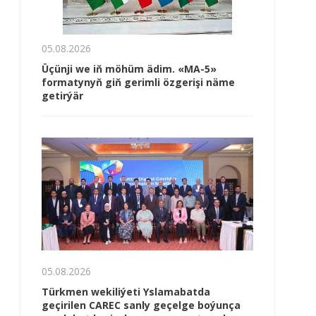
05.08.2026
Üçünji we iň möhüm ädim. «MA-5»
formatynyň giň gerimli özgerişi näme
getirýär
05.08.2026
Türkmen wekiliýeti Yslamabatda
geçirilen CAREC sanly geçelge boýunça