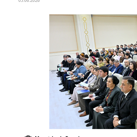
05.06.2026
Ykdysadyýet
Jemgyýet
Medeniýet
Ylym
Sport