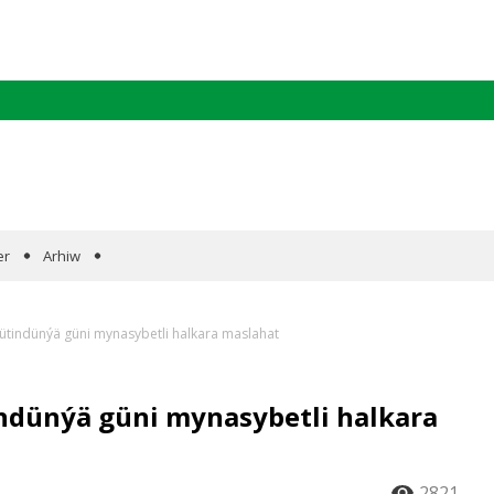
er
Arhiw
tindünýä güni mynasybetli halkara maslahat
dünýä güni mynasybetli halkara
2821