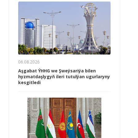
06.08.2026
Aşgabat ÝHHG we Şweýsariýa bilen
hyzmatdaşlygyň ileri tutulýan ugurlaryny
kesgitledi