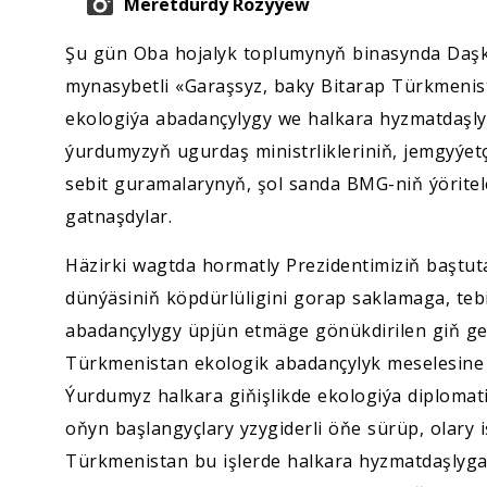
Meretdurdy Rozyýew
Şu gün Oba hojalyk toplumynyň binasynda Daş
mynasybetli «Garaşsyz, baky Bitarap Türkmeni
ekologiýa abadançylygy we halkara hyzmatdaşlyk
ýurdumyzyň ugurdaş ministrlikleriniň, jemgyýetç
sebit guramalarynyň, şol sanda BMG-niň ýöritele
gatnaşdylar.
Häzirki wagtda hormatly Prezidentimiziň başt
dünýäsiniň köpdürlüligini gorap saklamaga, teb
abadançylygy üpjün etmäge gönükdirilen giň gerim
Türkmenistan ekologik abadançylyk meselesine 
Ýurdumyz halkara giňişlikde ekologiýa diploma
oňyn başlangyçlary yzygiderli öňe sürüp, olary 
Türkmenistan bu işlerde halkara hyzmatdaşlyga