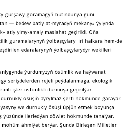
ky gurşawy goramagyň bütindünýä güni
stan — bedew batly at-myradyň mekany» ýylynda
» atly ylmy-amaly maslahat geçirildi. Oňa
ilik guramalarynyň ýolbaşçylary, iri halkara hem-de
şdirilen edaralarynyň ýolbaşçylarydyr wekilleri
utanlygynda ýurdumyzyň ösümlik we haýwanat
igy serişdelerden rejeli peýdalanmaga, ekologik
li işler üstünlikli durmuşa geçirilýär.
durnukly ösüşiň aýrylmaz şerti hökmünde garaýar.
tiýasyny we durnukly ösüşi üpjün etmek boýunça
iş ýüzünde ilerledýän döwlet hökmünde tanalýar.
 möhüm ähmiýet berýär. Şunda Birleşen Milletler