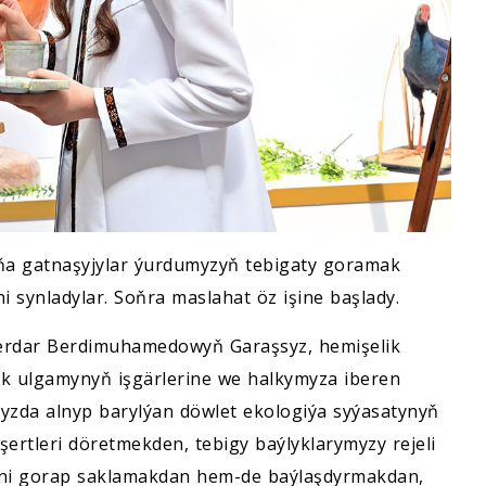
ňa gatnaşyjylar ýurdumyzyň tebigaty goramak
 synladylar. Soňra maslahat öz işine başlady.
 Serdar Berdimuhamedowyň Garaşsyz, hemişelik
 ulgamynyň işgärlerine we halkymyza iberen
umyzda alnyp barylýan döwlet ekologiýa syýasatynyň
ertleri döretmekden, tebigy baýlyklarymyzy rejeli
ni gorap saklamakdan hem-de baýlaşdyrmakdan,