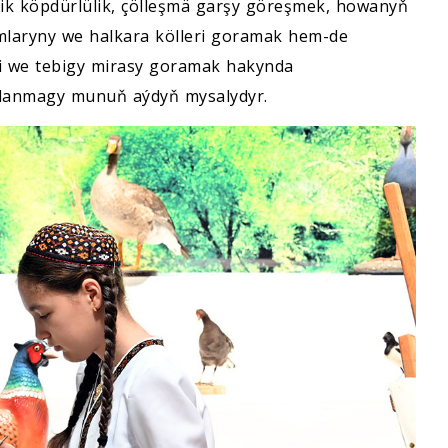
gik köpdürlülik, çölleşmä garşy göreşmek, howanyň
mlaryny we halkara kölleri goramak hem-de
 we tebigy mirasy goramak hakynda
lanmagy munuň aýdyň mysalydyr.