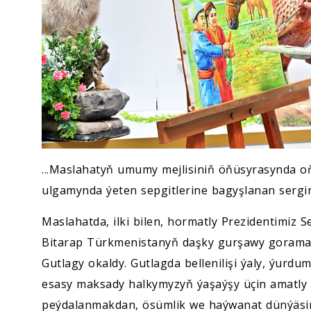
...Maslahatyň umumy mejlisiniň öňüsyrasynda o
ulgamynda ýeten sepgitlerine bagyşlanan sergini
Maslahatda, ilki bilen, hormatly Prezidentimiz
Bitarap Türkmenistanyň daşky gurşawy goramak
Gutlagy okaldy. Gutlagda bellenilişi ýaly, ýurd
esasy maksady halkymyzyň ýaşaýşy üçin amatly ş
peýdalanmakdan, ösümlik we haýwanat dünýäsi