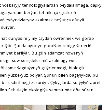
öňdebaryjy tehnologiýalardan peýdalanmaga, daşky
aga ýardam berýän tehniki çözgütleriň
nyň zyňyndylaryny azaltmak boýunça dünýä
 durýar.
anat dünýäsini ylmy taýdan öwrenmek we gorap
rilýär. Şunda aýratyn goralýan tebigy ýerleriň
ähmiýet berilýär. Bu gün adamzat howanyň
megi, suw serişdeleriniň azalmagy we
çölleşme ýagdaýynyň güýçlenmegi, biologik
ilen ýüzbe-ýüz bolýar. Şunuň bilen baglylykda, bu
birleşdirilmegi zerurdyr. Çykyşlarda şu ýylyň aprel
ilen Sebitleýin ekologiýa sammitinde öňe süren