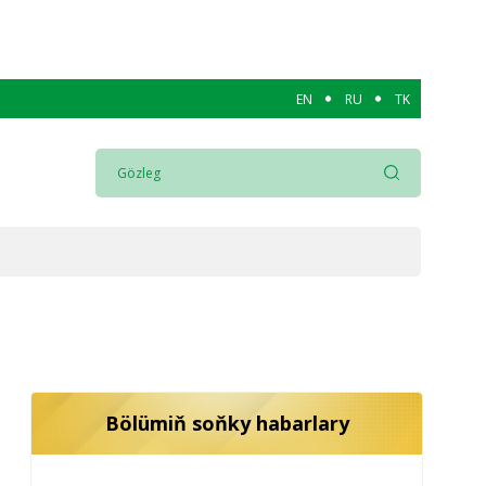
EN
RU
TK
Bölümiň soňky habarlary