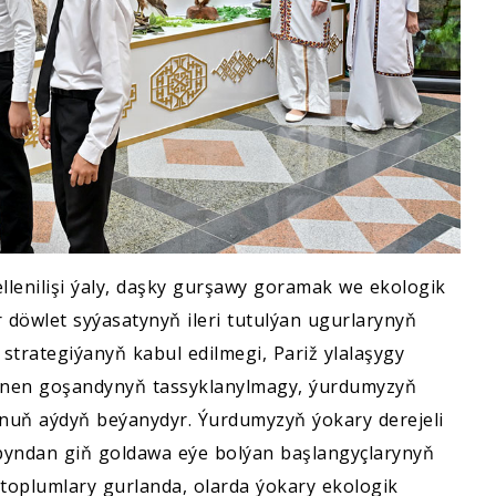
llenilişi ýaly, daşky gurşawy goramak we ekologik
 döwlet syýasatynyň ileri tutulýan ugurlarynyň
strategiýanyň kabul edilmegi, Pariž ylalaşygy
lenen goşandynyň tassyklanylmagy, ýurdumyzyň
ň aýdyň beýanydyr. Ýurdumyzyň ýokary derejeli
apyndan giň goldawa eýe bolýan başlangyçlarynyň
toplumlary gurlanda, olarda ýokary ekologik