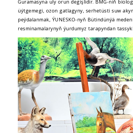
Guramasyna uly orun degişlidir. BMG-niň biolo
üýtgemegi, ozon gatlagyny, serhetüsti suw aky
peýdalanmak, ÝUNESKO-nyň Bütindünýä medeni
resminamalarynyň ýurdumyz tarapyndan tassyk