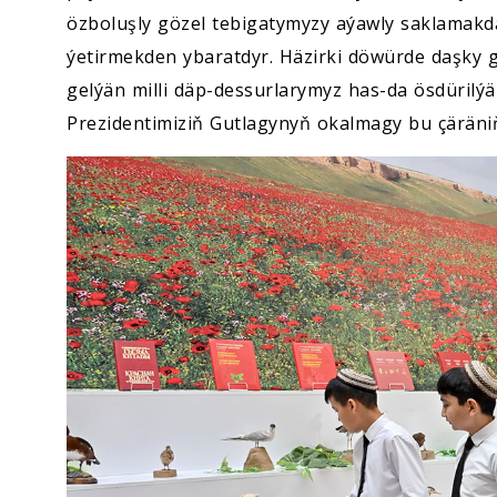
özboluşly gözel tebigatymyzy aýawly saklamakda
ýetirmekden ybaratdyr. Häzirki döwürde daşky
gelýän milli däp-dessurlarymyz has-da ösdüril
Prezidentimiziň Gutlagynyň okalmagy bu çäräniň