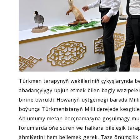
Türkmen tarapynyň wekilleriniň çykyşlarynda be
abadançylygy üpjün etmek bilen bagly wezipeler
birine öwrüldi. Howanyň üýtgemegi barada Milli 
boýunça Türkmenistanyň Milli derejede kesgit
Ählumumy metan borçnamasyna goşulmagy munu
forumlarda öňe süren we halkara bileleşik tar
ähmiýetini hem bellemek gerek. Täze önümçilik 