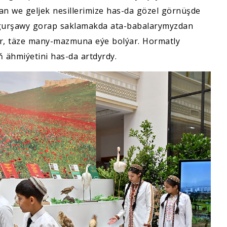
n we geljek nesillerimize has-da gözel görnüşde
 gurşawy gorap saklamakda ata-babalarymyzdan
ýär, täze many-mazmuna eýe bolýar. Hormatly
 ähmiýetini has-da artdyrdy.