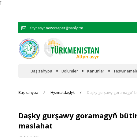
Ï
altynasyr.newspaper@sanly.tm
Baş sahypa
Bölümler
Kanunlar
Teswirlemel
Wakalaryň jümmişinde
Baş sahypa
Hyzmatdaşlyk
Daşky gurşawy goramagyň bü
Resmi
Daşky gurşawy goramagyň bütin
Hyzmatdaşlyk
maslahat